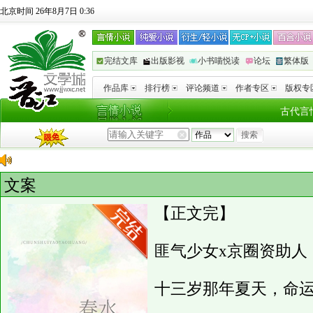
北京时间 26年8月7日 0:36
完结文库
出版影视
小书喵悦读
论坛
繁体版
作品库
排行榜
评论频道
作者专区
版权专
古代言
文案
【正文完】
匪气少女x京圈资助人
十三岁那年夏天，命