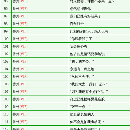
95
番外
[VIP]
对未婚妻，评价不该高一点？
96
番外
[VIP]
忽然想捏捏你
97
番外
[VIP]
我们已经有好结果了
98
番外
[VIP]
百年好合
99
番外
[VIP]
此刻得到的人，绝无仅有
100
番外
[VIP]
“你压着我手了。”
101
番外
[VIP]
我会用心教
102
番外
[VIP]
他多的是情话要和她说
103
番外
[VIP]
“我，我老公。”
104
番外
[VIP]
永远有一席之地
105
番外
[VIP]
“永远不会变。”
106
番外
[VIP]
“我的太太，我们一起？”
107
番外
[VIP]
“因为我也有个好伴侣。”
108
番外
[VIP]
命运已经摇摇晃晃启航
109
番外
[VIP]
“张开一点。”
110
番外
[VIP]
他真是长情的人
111
番外
[VIP]
你不会是怕我出轨吧？
112
番外
[VIP]
你是不是就好这口？