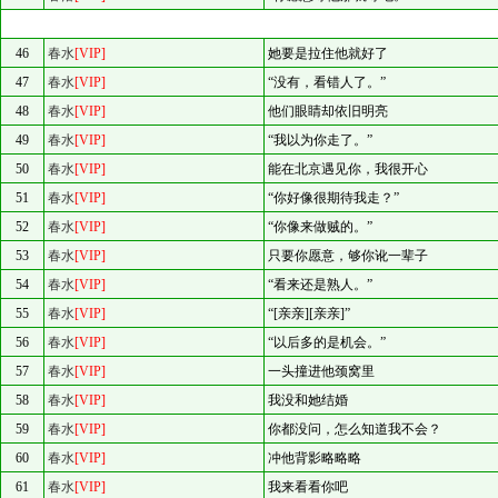
46
春水
[VIP]
她要是拉住他就好了
47
春水
[VIP]
“没有，看错人了。”
48
春水
[VIP]
他们眼睛却依旧明亮
49
春水
[VIP]
“我以为你走了。”
50
春水
[VIP]
能在北京遇见你，我很开心
51
春水
[VIP]
“你好像很期待我走？”
52
春水
[VIP]
“你像来做贼的。”
53
春水
[VIP]
只要你愿意，够你讹一辈子
54
春水
[VIP]
“看来还是熟人。”
55
春水
[VIP]
“[亲亲][亲亲]”
56
春水
[VIP]
“以后多的是机会。”
57
春水
[VIP]
一头撞进他颈窝里
58
春水
[VIP]
我没和她结婚
59
春水
[VIP]
你都没问，怎么知道我不会？
60
春水
[VIP]
冲他背影略略略
61
春水
[VIP]
我来看看你吧