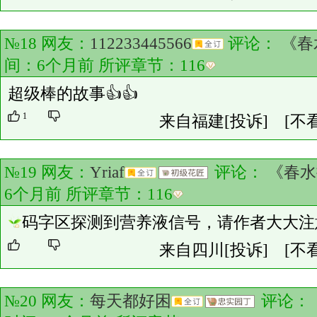
№18 网友：
112233445566
评论：
《春
间：6个月前 所评章节：
116
超级棒的故事👍👍
1
来自福建
[投诉]
[不
№19 网友：
Yriaf
评论：
《春水
6个月前 所评章节：
116
码字区探测到营养液信号，请作者大大注
来自四川
[投诉]
[不
№20 网友：
每天都好困
评论：