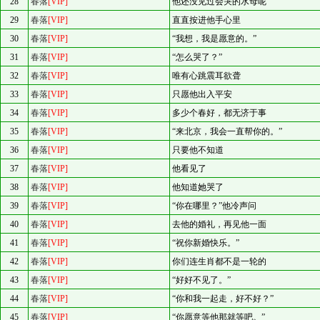
28
春落
[VIP]
他还没见过会哭的水母呢
29
春落
[VIP]
直直按进他手心里
30
春落
[VIP]
“我想，我是愿意的。”
31
春落
[VIP]
“怎么哭了？”
32
春落
[VIP]
唯有心跳震耳欲聋
33
春落
[VIP]
只愿他出入平安
34
春落
[VIP]
多少个春好，都无济于事
35
春落
[VIP]
“来北京，我会一直帮你的。”
36
春落
[VIP]
只要他不知道
37
春落
[VIP]
他看见了
38
春落
[VIP]
他知道她哭了
39
春落
[VIP]
“你在哪里？”他冷声问
40
春落
[VIP]
去他的婚礼，再见他一面
41
春落
[VIP]
“祝你新婚快乐。”
42
春落
[VIP]
你们连生肖都不是一轮的
43
春落
[VIP]
“好好不见了。”
44
春落
[VIP]
“你和我一起走，好不好？”
45
春落
[VIP]
“你愿意等他那就等吧。”