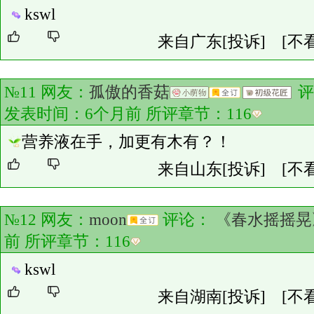
kswl
来自广东
[投诉]
[不
№11 网友：
孤傲的香菇
评
发表时间：6个月前 所评章节：
116
营养液在手，加更有木有？！
来自山东
[投诉]
[不
№12 网友：
moon
评论：
《春水摇摇晃
前 所评章节：
116
kswl
来自湖南
[投诉]
[不