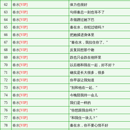
62
春水
[VIP]
体力也很好
63
春水
[VIP]
勾得秦总一刻也等不了
64
春水
[VIP]
衣领蹭过她下巴
65
春水
[VIP]
秦在水，你犯过错吗？
66
春水
[VIP]
把她揉进身体里
67
春水
[VIP]
“秦在水，我拉住你了。”
68
春水
[VIP]
反复回想那个吻
69
春水
[VIP]
跌也只会跌在他怀里
70
春水
[VIP]
以后都和我在一起，好不好？
71
春水
[VIP]
确实是长大很多，很多
72
春水
[VIP]
你早该让我知道
73
春水
[VIP]
“别和他在一起。”
74
春水
[VIP]
今晚陪我待一会儿
75
春水
[VIP]
我们是一样的
76
春水
[VIP]
“你想跟我合吗？”
77
春水
[VIP]
“和我住一块儿？”
78
春水
[VIP]
秦在水，你不要心情不好