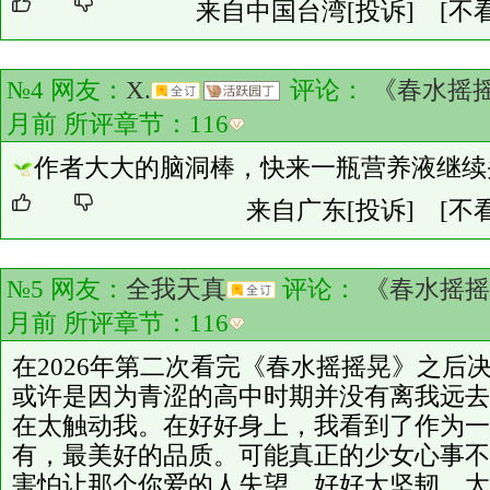
来自中国台湾
[投诉]
[不
№4 网友：
X.
评论：
《春水摇
月前 所评章节：
116
作者大大的脑洞棒，快来一瓶营养液继续
来自广东
[投诉]
[不
№5 网友：
全我天真
评论：
《春水摇摇
月前 所评章节：
116
在2026年第二次看完《春水摇摇晃》之后
或许是因为青涩的高中时期并没有离我远去
在太触动我。在好好身上，我看到了作为一
有，最美好的品质。可能真正的少女心事不
害怕让那个你爱的人失望。好好太坚韧，太