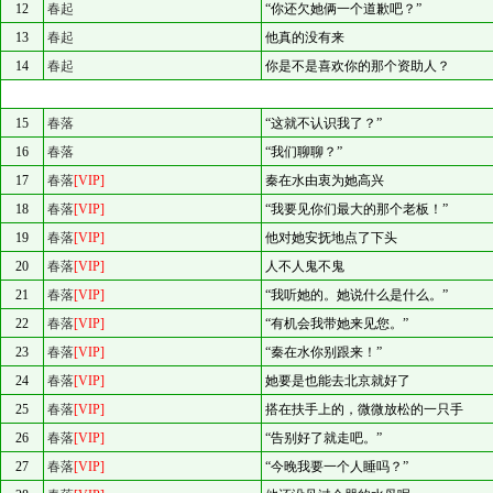
12
春起
“你还欠她俩一个道歉吧？”
13
春起
他真的没有来
14
春起
你是不是喜欢你的那个资助人？
15
春落
“这就不认识我了？”
16
春落
“我们聊聊？”
17
春落
[VIP]
秦在水由衷为她高兴
18
春落
[VIP]
“我要见你们最大的那个老板！”
19
春落
[VIP]
他对她安抚地点了下头
20
春落
[VIP]
人不人鬼不鬼
21
春落
[VIP]
“我听她的。她说什么是什么。”
22
春落
[VIP]
“有机会我带她来见您。”
23
春落
[VIP]
“秦在水你别跟来！”
24
春落
[VIP]
她要是也能去北京就好了
25
春落
[VIP]
搭在扶手上的，微微放松的一只手
26
春落
[VIP]
“告别好了就走吧。”
27
春落
[VIP]
“今晚我要一个人睡吗？”