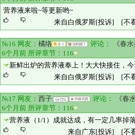
营养液来啦~等更新哟~
来自白俄罗斯
[投诉]
[不
№16 网友：
橘络
评论：
《春水
6个月前 所评章节：
116
新鲜出炉的营养液奉上！大大快接住，今
来自白俄罗斯
[投诉]
[不
№17 网友：
西子
评论：
《春
72%
6个月前 所评章节：
116
营养液（1/1）成就达成，有一定几率掉
来自广东
[投诉]
[不