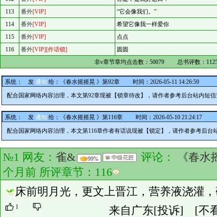
113
番外
[VIP]
“它会像我们。”
114
番外
[VIP]
希望它像我一样爱你
115
番外
[VIP]
点点
116
番外
[VIP]
[作话锁]
圆圆
非v章节章均点击数：
50079
总书评数：
112
系统：
发
通知
给：
《春水摇摇晃 》第92章
时间：2026-05-11 14:26:59
配合国家网络内容治理，本文第92章现被【锁章待改】，请作者参考后台站内短
系统：
发
通知
给：
《春水摇摇晃 》第116章
时间：2026-05-10 21:24:17
配合国家网络内容治理，本文第116章作者有话说现被【锁定】，请作者参考后台
№1 网友：
雀&
评论：
《春水
99%
个月前 所评章节：
116
床前明月光，更文上晋江，营养液浇灌，
1
来自广东
[投诉]
[不