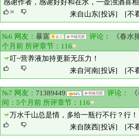
感谢作者，感谢好好和在水，一壶浊酒喜相
24
来自山东
[投诉]
[不
№6 网友：
暴富
评论：
《春水
个月前 所评章节：
116
叮~营养液加持更新无压力！
来自河南
[投诉]
[不
№7 网友：
71389449
评论：
《
94%
间：5个月前 所评章节：
116
万水千山总是情，多给一瓶行不行？行！
来自陕西
[投诉]
[不