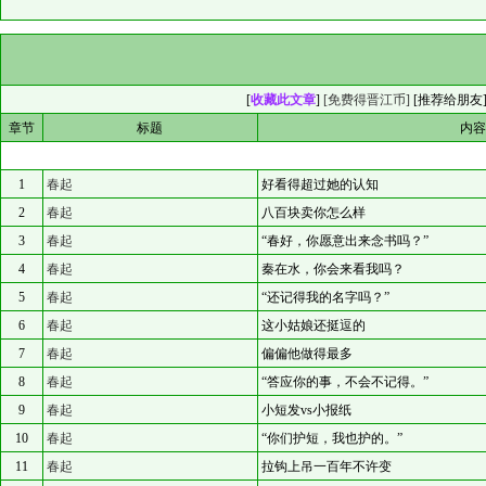
[
收藏此文章
]
[免费得晋江币]
[
推荐给朋友
章节
标题
内
1
春起
好看得超过她的认知
2
春起
八百块卖你怎么样
3
春起
“春好，你愿意出来念书吗？”
4
春起
秦在水，你会来看我吗？
5
春起
“还记得我的名字吗？”
6
春起
这小姑娘还挺逗的
7
春起
偏偏他做得最多
8
春起
“答应你的事，不会不记得。”
9
春起
小短发vs小报纸
10
春起
“你们护短，我也护的。”
11
春起
拉钩上吊一百年不许变