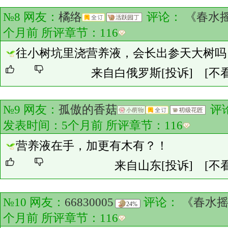
№8 网友：
橘络
评论：
《春水
个月前 所评章节：
116
往小树坑里浇营养液，会长出参天大树吗
来自白俄罗斯
[投诉]
[不
№9 网友：
孤傲的香菇
评
发表时间：5个月前 所评章节：
116
营养液在手，加更有木有？！
来自山东
[投诉]
[不
№10 网友：
66830005
评论：
《春水
24%
个月前 所评章节：
116