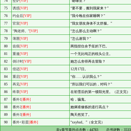
74
壁炉
[VIP]
“吻哪里？”
75
诱惑
[VIP]
“要不要，搬到我家来？”
76
约会后
[VIP]
“我今晚在你家睡啊？”
77
官宣
[VIP]
“我女朋友身体不太舒服。”
78
“陶老师。”
[VIP]
“怎么那么主动啊？”
79
薄唇
[VIP]
“怎么谢我？”
80
齿痕
[VIP]
两指捏住余予笙的下巴。
81
重逢
[VIP]
一个无比纯正的枕头公主。
82
倒计时
[VIP]
她怎么舍得再去冒险？
83
偿还
[VIP]
12月17日。
84
重启
[VIP]
“你……认识我么？”
85
再见
[VIP]
“所以我们可以的，对吗？”
86
终章
[VIP]
在初雪后的第一缕阳光里。（正文完）
87
番外1
[番外]
哈，骗鬼。
88
番外2
[番外]
她俩谁修炼的道行高点？
89
番外3
[番外]
陶天然笑了。
90
番外+彩蛋
[番外]
“xxybzd。”（全文完）
非v章节章均点击数：
44783
总书评数：
3533