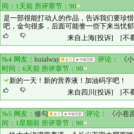
间：1天前 所评章节：
90
是一部很能打动人的作品，告诉我们要珍惜
吧，金句很多，后面可能誊一些下来当忧郁
来自上海
[投诉]
[不
№4 网友：
huialway
评论：
《小
时间：6天前 所评章节：
90
新的一天！新的营养液！加油码字吧！
来自四川
[投诉]
[不
№5 网友：
修勾
评论：
《小巷
间：1星期前 所评章节：
90