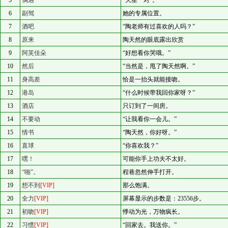
5
偶遇
“天笙一对”。
6
副驾
她的专属位置。
7
酒吧
“陶老师有过喜欢的人吗？”
8
原来
陶天然的眼底露出欣赏
9
阿芙佳朵
“好想看你哭哦。”
10
然后
“当然是，甩了陶天然啊。”
11
身高差
恰是一抬头就能接吻。
12
港岛
“什么时候带我回你家呀？”
13
酒店
只订到了一间房。
14
不要动
“让我看你一会儿。”
15
情书
“陶天然，你好呀。”
16
直球
“你喜欢我？”
17
嘿！
可能你手上功夫不太好。
18
“啪”。
程巷忽然伸手打开。
19
想不到
[VIP]
那么饱满。
20
全力
[VIP]
屏幕显示的步数是：23556步。
21
初吻
[VIP]
悸动为光，万物疯长。
22
习惯
[VIP]
“回家去。我送你。”