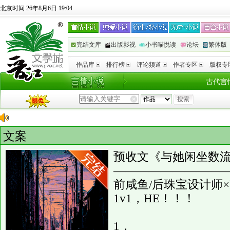
北京时间 26年8月6日 19:04
完结文库
出版影视
小书喵悦读
论坛
繁体版
作品库
排行榜
评论频道
作者专区
版权专
古代言
蓝澜
文案
预收文《与她闲坐数
—————————
前咸鱼/后珠宝设计师
1v1，HE！！！
1，