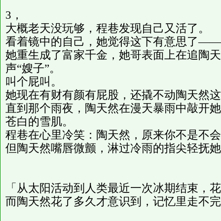
3，
大概老天没玩够，程巷发现自己又活了。
看着镜中的自己，她觉得这下有意思了——
她重生成了富家千金，她哥表面上在追陶天
声“嫂子”。
叫个屁叫。
她现在有财有颜有屁股，还撬不动陶天然这
直到那个雨夜，陶天然在漫天暴雨中敲开她
苍白的雪肌。
程巷在心里冷笑：陶天然，原来你不是不会
但陶天然嘴唇微颤，淋过冷雨的指尖轻抚她
「从太阳活动到人类最近一次冰期结束，花了
而陶天然花了多久才意识到，记忆里走不完