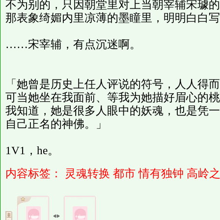
不为别的，只因朝堂里对上当朝宰辅宋璩的
那表象绮媚内里凉薄的墨瞳里，明明白白写
……宋宰辅，有点沉迷啊。
「她曾是历史上任人评说的符号，人人得而
可当她坐在我面前、等我为她描好眉心的桃
我知道，她是很多人眼中的妖魂，也是凭一
自己正名的神佛。」
1V1，he。
内容标签：
灵魂转换
都市
情有独钟
高岭