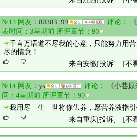
№13 网友：
80383199
评论：
《
表时间：3星期前 所评章节：
90
千言万语道不尽我的心意，只能努力用营
尽的情意！
来自安徽
[投诉]
[不
№14 网友：
ys
评论：
《小巷原
间：4星期前 所评章节：
90
我用尽一生一世将你供养，愿营养液指引
来自重庆
[投诉]
[不