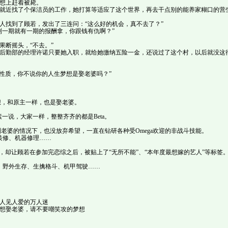
上赶着被毙。
近找了个保洁员的工作，她打算等适应了这个世界，再去干点别的能养家糊口的营
找到了顾若，发出了三连问：“这么好的机会，真不去了？”
一期就有一期的报酬拿，你跟钱有仇啊？”
断摇头，“不去。”
勤部的经理许诺只要她入职，就给她缴纳五险一金，还说过了这个村，以后就没这
质，你不说你的人生梦想是娶老婆吗？”
，和原主一样，也是娶老婆。
说，大家一样，整整齐齐的都是Beta。
婆的情况下，也没放弃希望，一直在钻研各种受Omega欢迎的非战斗技能。
修、机器修理……
，却让顾若在参加完恋综之后，被贴上了“无所不能”、“本年度最想嫁的艺人”等标签
野外生存、生擒格斗、机甲驾驶……
。
人见人爱的万人迷
想娶老婆，请不要嘲笑攻的梦想