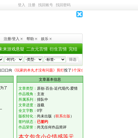
登入
注册
找回账号
找回密码
注册/登入
帮助
娱乐
未来游戏悬疑
二次元言情
衍生言情
完结
口口
向
《玩家的本丸才没有问题》剪灯
投了
1个深水鱼雷
AcruxΣ
向
《太子千秋万载》
文章基本信息
成为了
文章类型：
原创-百合-近代现代-爱情
作品视角：
主攻
所属系列：
排队中
文章进度：
连载
一
全文字数：
0字
版权转化：
尚未出版（
联系出版
）
签约状态：
已签约
作品荣誉：
尚无任何作品简评
本文包含小众情感等元