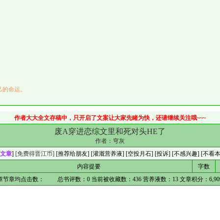
己的命运。
作者大大全文存稿中，只开启了文案让大家先睹为快，还请继续关注哦~~~
废A穿进恋综文里和死对头HE了
作者：
穹灰
文章
]
[免费得晋江币]
[
推荐给朋友
] [
灌溉营养液
] [
空投月石
]
[投诉]
[不感兴趣]
[不看
内容提要
字数
章节章均点击数：
总书评数：
0
当前被收藏数：
436
营养液数：
13
文章积分：
6,90