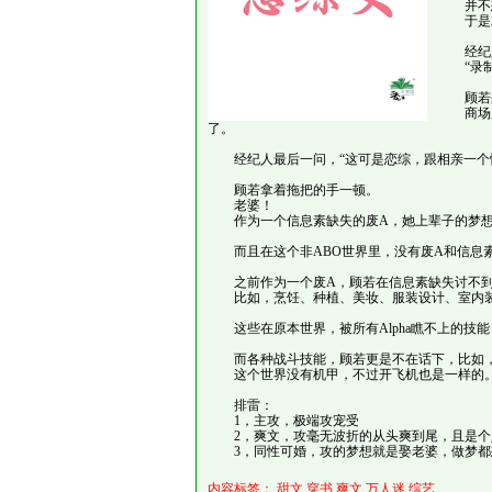
并不想
于是就
经纪人
“录制
顾若果
商场后
了。
经纪人最后一问，“这可是恋综，跟相亲一个性
顾若拿着拖把的手一顿。
老婆！
作为一个信息素缺失的废A，她上辈子的梦想
而且在这个非ABO世界里，没有废A和信息素一
之前作为一个废A，顾若在信息素缺失讨不到老
比如，烹饪、种植、美妆、服装设计、室内装
这些在原本世界，被所有Alpha瞧不上的技能
而各种战斗技能，顾若更是不在话下，比如，
这个世界没有机甲，不过开飞机也是一样的
排雷：
1，主攻，极端攻宠受
2，爽文，攻毫无波折的从头爽到尾，且是个
3，同性可婚，攻的梦想就是娶老婆，做梦都
内容标签：
甜文
穿书
爽文
万人迷
综艺