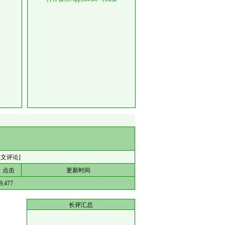
本文评论]
点击
更新时间
9,477
长评汇总