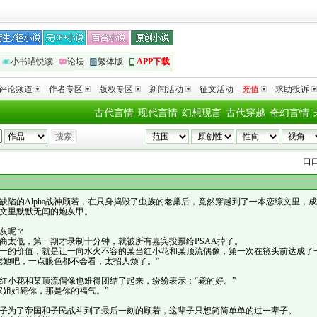
小书喵悦读
论坛
繁体版
APP下载
评论频道
作者专区
版权专区
新闻活动
征文活动
充值
求助投诉
古代言情
现代言情
幻想现言
古代穿越
奇幻言情
口口
缺陷的Alpha战神顾若，在只身捣毁了虫族的老巢后，竟然穿越到了一本恋综文里，
文里默默无闻的炮灰甲。
灰呢？
低，第一期才录制十分钟，就被所有嘉宾投票给PSAA掉了。
的价值，就是让一向水火不容的某当红小花和某顶流偶像，第一次在镜头前达成了
毙她吧，一点眼色都不会看，太招人烦了。”
小花和某顶流偶像也难得团结了起来，纷纷表示：“毙的好。”
姐姐毙你，那是你的福气。”
为了帝国和子民战斗到了最后一刻的顾若，这辈子只想简简单单的过一辈子。