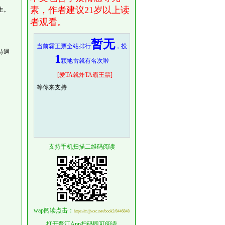
素，作者建议21岁以上读
生。
者观看。
暂无
当前霸王票全站排行
，投
待遇
1
颗地雷就有名次啦
[爱TA就炸TA霸王票]
等你来支持
支持手机扫描二维码阅读
。
wap阅读点击：
https://m.jjwxc.net/book2/8446848
打开晋江App扫码即可阅读