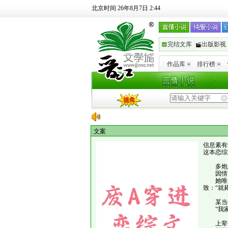
北京时间 26年8月7日 2:44
完结文库
出版影视
作品库
排行榜
文案
信息素有
这本恋综
多炮
因情商太
她唯一
致：“就
某当红
“我家
上辈子