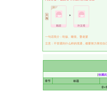
顾若
许文塔
一句话简介：吃饭、睡觉、娶老婆
立意：不管遇到什么样的境遇，都要努力掌控自
[
收藏此
章节
标题
非v