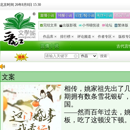
北京时间 26年8月8日 15:30
完结文库
出版影视
小书喵悦读
论坛
繁体版
作品库
排行榜
评论频道
作者专区
版权专
古代言
文案
相传，姚家祖先出了
期拥有数条雪花银矿
国。
——然而百年过去，
板，吃了这顿没下顿