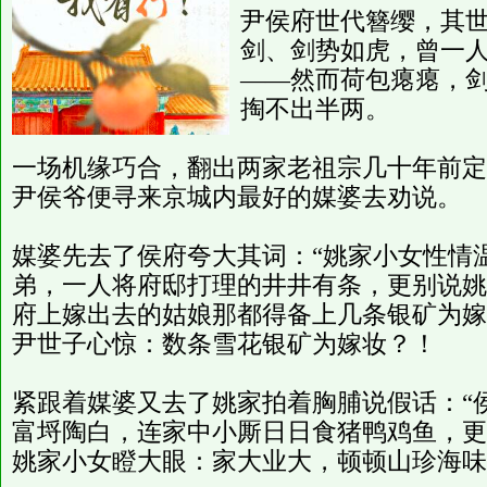
尹侯府世代簪缨，其
剑、剑势如虎，曾一
——然而荷包瘪瘪，
掏不出半两。
一场机缘巧合，翻出两家老祖宗几十年前定
尹侯爷便寻来京城内最好的媒婆去劝说。
媒婆先去了侯府夸大其词：“姚家小女性情
弟，一人将府邸打理的井井有条，更别说姚
府上嫁出去的姑娘那都得备上几条银矿为嫁
尹世子心惊：数条雪花银矿为嫁妆？！
紧跟着媒婆又去了姚家拍着胸脯说假话：“
富埒陶白，连家中小厮日日食猪鸭鸡鱼，更
姚家小女瞪大眼：家大业大，顿顿山珍海味