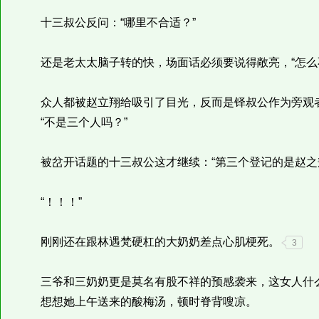
十三叔公反问：“哪里不合适？”
还是老太太脑子转的快，场面话必须要说得敞亮，“怎么
众人都被赵立翔给吸引了目光，反而是铎叔公作为旁观
“不是三个人吗？”
被岔开话题的十三叔公这才继续：“第三个登记的是赵之
“！！！”
刚刚还在跟林遇梵硬杠的大奶奶差点心肌梗死。
3
三爷和三奶奶更是莫名有股不祥的预感袭来，这女人什么
想想她上午送来的酸梅汤，顿时脊背嗖凉。