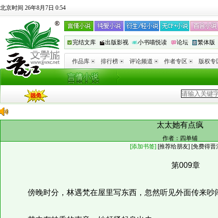
北京时间 26年8月7日 0:54
完结文库
出版影视
小书喵悦读
论坛
繁体版
作品库
排行榜
评论频道
作者专区
版权专
太太她有点疯
作者：
四单铺
[添加书签]
[
推荐给朋友
]
[免费得晋
第009章
傍晚时分，林遇梵在屋里写东西，忽然听见外面传来吵