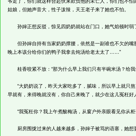
爷走了，你们就这样合起伙来欺负他的未亡人，你们也不怕
姑娘，但她声音大，性子泼辣，天王老子来了她也不怕。
孙婶正想反驳，惊见四奶奶就站在门口，她气焰顿时弱
但孙婶自持有当家奶奶撑腰，依然是一副谁也不欠的嘴脸
晚上本该分给你们的鸭子我拿去炖汤给老太太了……”
桂香咬紧不放：“那为什么早上我们只有半碗米汤？给我们
“大奶奶说了，昨天大家吃多了，腻味，所以早上就只熬
早就有，来得晚就没有，你自己来晚了，就少在这儿冤枉好人
“我冤枉你？我上午煮酸梅汤，从窗户外亲眼看见你从柜子
厨房围拢过来的人越来越多，孙婶子被骂的语塞，她想耍赖