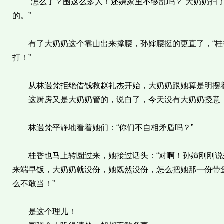
“怎么了？围这么多人！还嫌家里不够乱吗？”大奶奶扫了
的。”
有了大奶奶这个靠山出来撑腰，孙婶腰挺的更直了，“桂
打！”
从林遇梵拒绝借钱救赵礼杰开始，大奶奶跟她算是明摆
这厨房又是大奶奶管的，说白了，今天没有大奶奶授意，
林遇梵平静地看着她们：“你们不自相矛盾吗？”
桂香也马上转圜过来，她接过话头：“对啊！孙婶刚刚说
来端早饭，大奶奶就没份，她既然没份，怎么把她那一份带
么不敢当！”
是这个理儿！