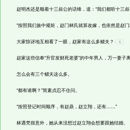
赵明杰还是顺着十三叔公的话锋，道：“我们都听十三叔
“按照我们族中规矩，赵门林氏就算改嫁，也依然是赵门林
大家惊讶地互相看了一眼，赵家有这么多鳏夫？
6
赵家这些信奉“升官发财死老婆”的中年男人，万一妻子
怎么会有三个鳏夫这么多。
“都有谁啊？”简素贞忍不住问。
“按照登记时间顺序，有赵鼎，赵立翔，还有……”
林遇梵很意外，她从来没想过赵立翔会想要跟她结婚。