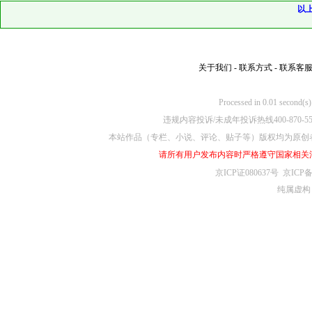
以
关于我们
-
联系方式
-
联系客
Processed in 0.01
违规内容投诉/未成年投诉热线400-870-5
本站作品（专栏、小说、评论、贴子等）版权均为原创
请所有用户发布内容时严格遵守国家相关
京ICP证080637号
京ICP备
纯属虚构