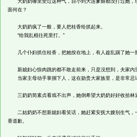
大奶奶哪里受过这种气，自小到大连爹娘都没打过她，现
面何在？
大奶奶疯了一般，要人把桂香给抓起来。
“给我乱棍往死里打。”
几个仆妇抓住桂香，把她按在地上，有人趁乱踢了她一
新媳妇心惊肉跳的都不敢走前来，只是没想到，夫家内
当家主母动手掌掴下人，这在勋贵大家族里，是非常忌
三奶奶简素贞看戏不出声，她倒希望大奶奶好好收拾林
二姑奶奶不想新媳妇看笑话，她赶紧安抚大嫂别生气，一
香道歉。