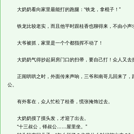
大奶奶看向家里最能打的跑腿：“铁龙，拿棍子！”
铁龙比较老实，而且他平时跟桂香也聊得来，不由小声求情
大爷被抓，家里是一个个都指挥不动了！
大奶奶气得抄起厨房门口的扫帚，要自己打！众人又去
正闹哄哄之时，外面传来声响，三爷和南哥儿回来了，跟
公。
有外客在，众人忙松了桂香，慌张掩饰过去。
大奶奶摸了摸头发，才迎了出去。
“十三叔公，铎叔公……屋里坐。”