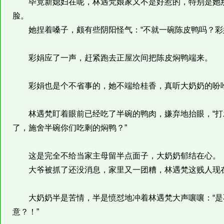
毕竟新媳妇在呢，林遇梵娘家又不是好惹的，特别是她那
脸。
她捏着嗓子，颇有些阴阳怪气：“不就一碗陈皮鸭吗？彩娟
彩娟应了一声，赶紧跑去正屋次间把陈皮焖鸭端来。
彩娟也是个不省事的，她不端给桂香，真听大奶奶的吩咐
林遇梵盯着眼前已经吃了半碗的鸭肉，嫌弃地抬眼，“打
了，施舍半碗你们吃剩的焖鸭？”
这是完全不给当家主母留半点面子，大奶奶郁结在心。
大爷被抓了还没消息，家里又一团糟，林遇梵这贱人现在
大奶奶半是苦情，半是愤怼地冲着林遇梵大声嚷嚷：“是
意？！”