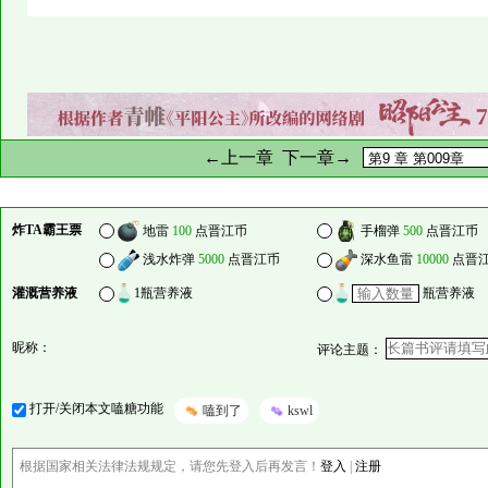
←上一章
下一章→
炸TA霸王票
地雷
100
点晋江币
手榴弹
500
点晋江币
浅水炸弹
5000
点晋江币
深水鱼雷
10000
点晋
灌溉营养液
1瓶营养液
瓶营养液
昵称：
评论主题：
打开/关闭本文嗑糖功能
嗑到了
kswl
根据国家相关法律法规规定，请您先登入后再发言！
登入
|
注册