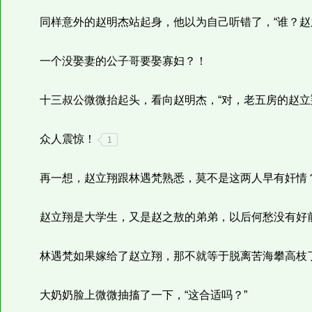
同样意外的赵明杰站起身，他以为自己听错了，“谁？赵
一个没娶妻的公子哥要娶寡妇？！
十三叔公微微抬起头，看向赵明杰，“对，老五房的赵立
众人震惊！
1
再一想，赵立翔跟林遇梵熟悉，莫不是这两人早有奸情
赵立翔是大学生，又是赵之敖的弟弟，以后何愁没有好
林遇梵如果嫁给了赵立翔，那不就等于脱离苦海攀高枝
大奶奶脸上微微抽搐了一下，“这合适吗？”