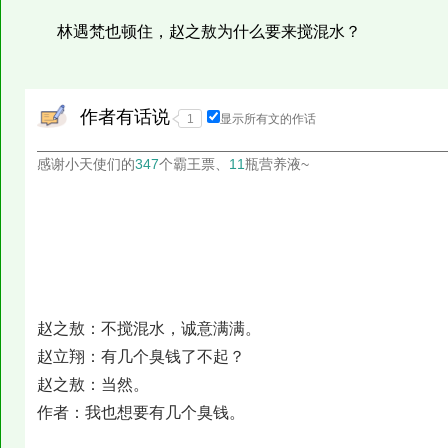
林遇梵也顿住，赵之敖为什么要来搅混水？
作者有话说
1
显示所有文的作话
感谢小天使们的
347
个霸王票、
11
瓶营养液~
赵之敖：不搅混水，诚意满满。
赵立翔：有几个臭钱了不起？
赵之敖：当然。
作者：我也想要有几个臭钱。