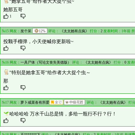
“她拿五哥”给作者大大捉个虫~
她那五哥
1
№15 网友：
发个呆
12%
评论：
《太太她有点疯》
打分：
2
发表时间：1年前 
投颗手榴弹，小天使喊你更新啦~
№16 网友：
一具尸体（写论文丧失美德版）
评论：
《太太她有点疯》
打分：
0
发表
"特别是她拿五哥"给作者大大捉个虫～
那
№17 网友：
萝卜咸菜各有所爱
评论：
《太太她有点疯》
打
哈哈哈哈 万水千山总是情，多给一瓶行不行？行！
№18 网友：
不*******下
评论：
《太太她有点疯》
打分：
2
发表时间：1年前 所评