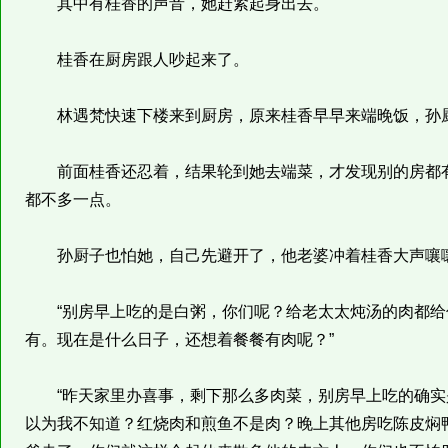
其中有桂香的声音，她赶紧起身出去。
桂香在厨房跟人吵起来了。
林遇梵快速下楼来到厨房，原来桂香早早来端晚饭，孙厨
前面桂香还忍着，结果轮到她去端菜，才发现别的房都有
都不多一点。
孙厨子也怕她，自己先避开了，他老婆冲着桂香大声嚷
“别房早上吃的是白粥，你们呢？给老太太炖汤的肉都给
有。现在是什么日子，还想着餐餐有肉呢？”
“昨天家里办喜事，剩下那么多肉菜，别房早上吃的确实
以为我不知道？红烧肉和煎鱼不是肉？晚上其他房吃陈皮焖