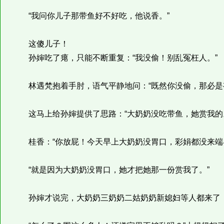
“我问你儿子那带鱼好不好吃，他说香。”
这傻儿子！
孙婶吃了瘪，只能不断重复：“我没偷！别乱冤枉人。”
林遇梵抱着手肘，语气平静地问：“既然你没偷，那必是
这马上给孙婶提供了思路：“大奶奶没吃带鱼，她赏我的
桂香：“你放屁！今天早上大奶奶没胃口，彩娟都没来端
“就是因为大奶奶没胃口，她才把她那一份赏我了。”
孙婶才说完，大奶奶三奶奶二姑奶奶新媳妇等人都来了，