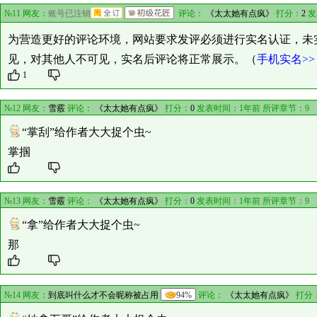
№11 网友：
账号已注销
评论：
《太太她有点疯》
打分：
2
发
为营造更好的评论环境，网站要求发评必须进行实名认证，未
见，对其他人不可见，实名后评论将正常展示。（
手机实名>>
1
№12 网友：
雪霰
评论：
《太太她有点疯》
打分：
0
发表时间：1年前 所评章节：
9
“掌刮”给作者大大捉个虫~
掌掴
№13 网友：
雪霰
评论：
《太太她有点疯》
打分：
0
发表时间：1年前 所评章节：
9
“拿”给作者大大捉个虫~
那
№14 网友：
到底叫什么才不会昵称被占用
94%
评论：
《太太她有点疯》
打分