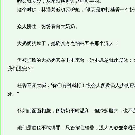
吵架就吵架，从来没遇见过这样动手的。
这个时候，林遇梵必须要护短，“谁要是敢打桂香一个板
众人愣住，纷纷看向大奶奶。
大奶奶犹豫了，她确实有点怕林五爷那个混人！
但被打脸的大奶奶实在下不来台，她不愿意就此罢休：“
我们没完？”
桂香不屈大喊：“你们有种就打！惯会人多欺负人少的孬
死。”
仆妇们面面相觑，四奶奶平时温和，但冷起脸来，也不
她们是谁也不敢得罪，只管按住桂香，没人真敢去拿棍