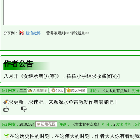
分享到：
新浪微博
营养液规则>>
评论规则>>
作者公告
八月开《女继承者[八零]》，挥挥小手绢求收藏[红心]
№1 网友：
二二
10%
评论：
《太太她有点疯》
打分
求更新，求速肥，来颗深水鱼雷激发作者潜能吧！
№2 网友：
28102324
评论：
《太太她有点疯》
打分：
2
发表时间：5个
在这历史性的时刻，在这伟大的时刻，作者大人你有看到我