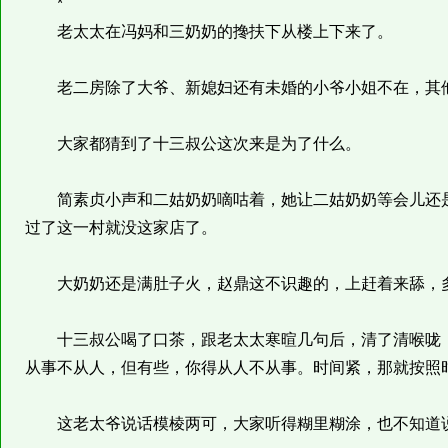
*
老太太在冯妈和三奶奶的搀扶下从楼上下来了。
老二房除了大爷、新媳妇还有未婚的小爷小姐不在，其
大家都猜到了十三叔公这次来是为了什么。
简素贞小声和二姑奶奶嘀咕着，她让二姑奶奶等会儿还是
过了这一村就没这家店了。
大奶奶还是满肚子火，赵鼎这不识趣的，上赶着来舔，多
十三叔公喝了口茶，跟老太太寒暄几句后，清了清喉咙，
从事不从人，但有些，你得从人不从事。时间紧，那就按照
这老太爷说话模棱两可，大家听得糊里糊涂，也不知道