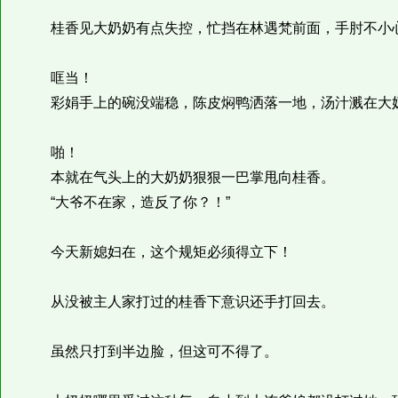
桂香见大奶奶有点失控，忙挡在林遇梵前面，手肘不小
哐当！
彩娟手上的碗没端稳，陈皮焖鸭洒落一地，汤汁溅在大
啪！
本就在气头上的大奶奶狠狠一巴掌甩向桂香。
“大爷不在家，造反了你？！”
今天新媳妇在，这个规矩必须得立下！
从没被主人家打过的桂香下意识还手打回去。
虽然只打到半边脸，但这可不得了。