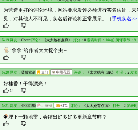
为营造更好的评论环境，网站要求发评必须进行实名认证，未
见，对其他人不可见，实名后评论将正常展示。（
手机实名>>
№19 网友：
Cheer
评论：
《太太她有点疯》
打分：
0
发表时间：1年前 所评章节：
9
"拿拿"给作者大大捉个虫～
№20 网友：
啵啵索命
评论：
《太太她有点疯》
打分：
2
发表
好桂香！干得漂亮！
14
№21 网友：
49099196
81%
评论：
《太太她有点疯》
打分：
2
发表时
埋下一颗地雷，会结出好多好多更新章节咩？