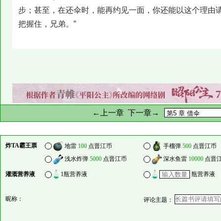
步；甚至，在还伞时，能再约见一面，你还能以这个理由
把握住，兄弟。”
←上一章
下一章→
炸TA霸王票
地雷
100
点晋江币
手榴弹
500
点晋江币
浅水炸弹
5000
点晋江币
深水鱼雷
10000
点晋
灌溉营养液
1瓶营养液
瓶营养液
昵称：
评论主题：