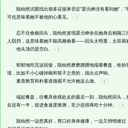
陆灿然试图找出很多证据来否定“梁元峥没有看到她”，“
可也意味着她不被他的心看见。
1
忍不住偷偷回头，陆灿然发现梁元峥坐在她身后相隔三排
人阻挡，这意味着她不能高频偷看——回头太明显，太容易
他头顶仍是空白。
1
郁郁地吃完这段饭，陆灿然磨磨蹭蹭地端着餐盘，收拾筷
现，比如不小心碰掉碗和筷子之类的，搞出点声响。
素质教育和朴素道德观不允许她这么做。
2
端起餐盘，往餐具收残处走的最后一刻，陆灿然回头，发
在还有一半，按进食速度推测，至少还得再吃十分钟。
4
陆灿然一边想真好，胃口好身体健康，一边又悄悄难过，