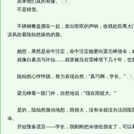
原来他们真的有缘。
8
不是错觉。
不锈钢餐盘摞在一起，发出哐哐的声响，收残处距离大门
凉风吹着陆灿然燥热的脸。
她想，果然是命中注定，命中注定她要向梁元峥借伞，命
就像白素贞与许仙……就算被压在雷峰塔下几十年，也
陆灿然心怦怦跳，努力表现自然：“真巧啊，学长。”
1
梁元峥看一眼门外，自然地说：“现在雨挺大。”
是的，陆灿然激动地想，雨很大，没有伞就没办法回医院
伞。
开始预备谎言——学长，我刚刚把伞借给朋友了，可以