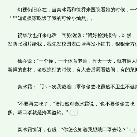
幻视仍旧存在，当秦冰霜和徐乔来医院看她的时候，一个
「早知道换家吃饭了我的可怜小灿然」。
祝华欣也打来电话，气势汹汹：“留好检测报告，灿然，
发两张照片给我，我先发校园表白墙再发小红书，狠狠全方位
徐乔说：“一个你，一个体育老师，昨天一天，就有俩人
新鲜的食材，老板挨打的时候，有人去后厨看热闹，有的菜
秦冰霜：「那下次我戴着口罩偷偷去吃虽然不卫生不健
“不要再去吃了，”陆灿然对秦冰霜说，“也不要偷偷去吃
多。戴口罩就是掩耳盗铃。”
1
秦冰霜惊讶，心虚：“你怎么知道我想戴口罩去吃？”
1