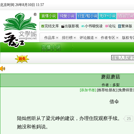
北京时间 26年8月10日 11:57
完结文库
出版影视
小书喵悦读
论坛
繁体版
作品库
排行榜
评论频道
作者专区
版权专
蘑菇蘑菇
作者：
多梨
[添加书签]
[
推荐给朋友
]
[免费得晋
借伞
陆灿然听从了梁元峥的建议，办理住院观察手续。
25
她没和爸妈说。