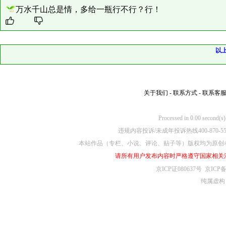
万水千山总是情，多给一瓶行不行？行！
以
关于我们
-
联系方式
-
联系客
Processed in 0.00
违规内容投诉/未成年投诉热线400-870-5
本站作品（专栏、小说、评论、贴子等）版权均为原创
请所有用户发布内容时严格遵守国家相关
京ICP证080637号
京ICP备
纯属虚构