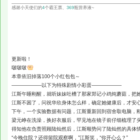
感谢小天使们的
4
个霸王票、
369
瓶营养液~
更新啦！
啵啵啵
本章依旧掉落100个小红包包～
——————以下为特殊剧情小彩蛋——————
江斯午睡刚醒，就听妹妹吐槽了那家郑记小鸡炖蘑菇，把
江斯不困了，问祝华欣身体怎么样，确定她健康后，才安
下午，一个实验数据有问题，江斯重新回到宿舍取电脑，
梁元峥在洗澡，换好衣服后，罕见地在镜子前仔细梳理了
得知他在负责照顾陆灿然后，江斯顺势问了陆灿然的具体
“今晚住院？还得留院观察啊，”江斯笑，“你开心么？”