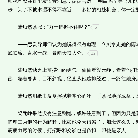
师祝华欣在群里发语音消息，循循善诱，“明白吗？等会儿
步，为了不被淋湿不得不靠近……多好的相处机会，你一定
陆灿然紧张：“万一把握不住呢？”
6
——恋爱导师们认为她说得很有道理，立刻拿走她的雨伞
底抽薪、背水一战、暴雨天抽大伞。
12
陆灿然缺乏上前搭讪的勇气，偷偷看梁元峥，看着他打饭
然，端着餐盘，目不斜视，径直从她这排经过，一路往她身
陆灿然用纸巾反复擦拭着掌心的汗，手紧张地握成拳，又
梁元峥果然没有注意到她，或许注意到了，但因为只是普
的理由为他的行为解释，比如他今天很累了，加班这么久，
筋疲力尽的时候，打招呼和交谈也是负担，即使是亲人……