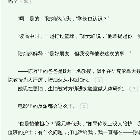
吗？”
30
“啊，是的，”陆灿然点头，“学长也认识？”
“读高中时，一起打过篮球，”梁元峥说，“他常提起你，
陆灿然解释：“是好朋友，但我没和他说这次的事。”
——陈万里的爸爸是B大一名教授，似乎在研究依靠大数据
陈教授为人严厉，陆灿然从小就怕他。
3
她现在更怕，生怕被对方绑进实验室做人体研究。
7
电影里的反派都会这么干。
1
“也是怕他担心？”梁元峥低头，“如果你晚上没人陪护，
值班的护士；有什么问题，打电话给我，我一直都在——除