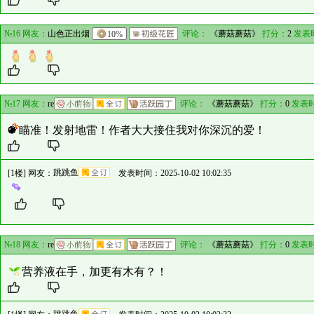
№16 网友：
山色正出烟
10%
评论：
《蘑菇蘑菇》
打分：
2
发表
№17 网友：
re
评论：
《蘑菇蘑菇》
打分：
0
发表时
瞄准！发射地雷！作者大大接住我对你深沉的爱！
[1楼] 网友：
跳跳鱼
发表时间：2025-10-02 10:02:35
№18 网友：
re
评论：
《蘑菇蘑菇》
打分：
0
发表时
营养液在手，加更有木有？！