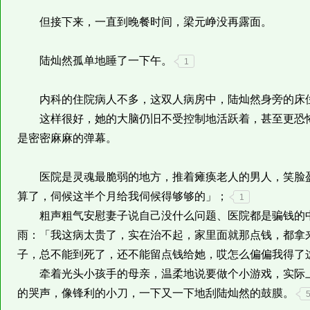
但接下来，一直到晚餐时间，梁元峥没再露面。
陆灿然孤单地睡了一下午。
1
内科的住院病人不多，这双人病房中，陆灿然身旁的床
这样很好，她的大脑仍旧不受控制地活跃着，甚至更恐怖
是密密麻麻的弹幕。
医院是灵魂最脆弱的地方，推着瘫痪老人的男人，笑脸盈
算了，伺候这半个月给我伺候得够够的」；
1
粗声粗气安慰妻子说自己没什么问题、医院都是骗钱的中
雨：「我这病太贵了，实在治不起，家里面就那点钱，都拿
子，总不能到死了，还不能留点钱给她，哎怎么偏偏我得了
牵着光头小孩手的母亲，温柔地说要做个小游戏，实际上
的哭声，像锋利的小刀，一下又一下地刮陆灿然的鼓膜。