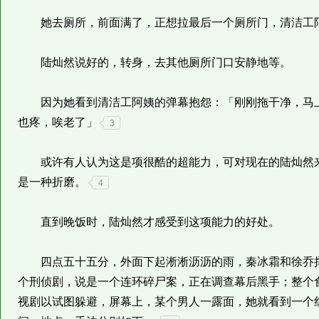
她去厕所，前面满了，正想拉最后一个厕所门，清洁工阿
陆灿然说好的，转身，去其他厕所门口安静地等。
因为她看到清洁工阿姨的弹幕抱怨：「刚刚拖干净，马上
也疼，唉老了」
3
或许有人认为这是项很酷的超能力，可对现在的陆灿然来
是一种折磨。
4
直到晚饭时，陆灿然才感受到这项能力的好处。
四点五十五分，外面下起淅淅沥沥的雨，秦冰霜和徐乔撑
个刑侦剧，说是一个连环碎尸案，正在调查幕后黑手；整个
视剧以试图躲避，屏幕上，某个男人一露面，她就看到一个