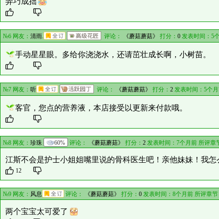
弄巧成拙
№6 网友：
清雨.
评论：
《蘑菇蘑菇》
打分：
0
发表时间：5个
手动星星眼。多给你浇浇水，还请茁壮成长啊，小树苗。
№7 网友：
听
评论：
《蘑菇蘑菇》
打分：
2
发表时间：5个月
客官，您点的营养液，本店接受以更新来付款哦。
№8 网友：
珍珠
60%
评论：
《蘑菇蘑菇》
打分：
2
发表时间：7个月前 所评章
江斯不会是护士小姐姐嘴里说的骨科医生吧！亲他妹妹！我怎
12
№9 网友：
风息
评论：
《蘑菇蘑菇》
打分：
0
发表时间：8个月前 所评章节
两个宝宝太可爱了