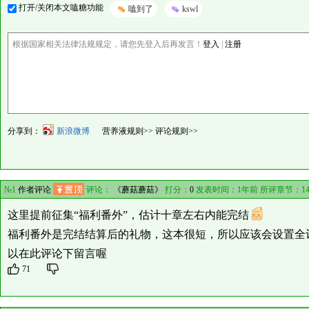
打开/关闭本文嗑糖功能
嗑到了
kswl
根据国家相关法律法规规定，请您先登入后再发言！
登入
|
注册
分享到：
新浪微博
营养液规则>>
评论规则>>
№1
作者评论
评论：
《蘑菇蘑菇》
打分：
0
发表时间：1年前 所评章节：
1
这里提前征集“福利番外”，估计十章左右内能完结
福利番外是完结结算后的礼物，这本很短，所以应该会设置全
以在此评论下留言喔
71