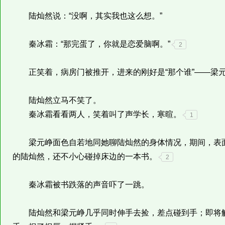
陆灿然说：“没啊，其实我也这么想。”
秦冰霜：“那完蛋了，你就是恋爱脑啊。”
2
正笑着，病房门被推开，进来的刚好是“那个谁”——梁
陆灿然立马不笑了。
秦冰霜看看两人，笑着叫了声学长，寒暄。
1
梁元峥面色自若地同她聊陆灿然的身体情况，期间，表面
的陆灿然，还不小心碰掉床边的一本书。
2
秦冰霜被书跌落的声音吓了一跳。
陆灿然和梁元峥几乎同时伸手去捡，差点碰到手；即将触