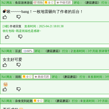
№2 网友：
鱼应游来游去
评论：
《蘑菇蘑菇》
打分
啾~~~~~bang！一枚地雷砸向了作者的后台！
[1楼]
作者回复
发表时间：2025-04-21 18:01:38
收红包啦~既是祝福也是感谢~
№3 网友：
豆皮
60%
评论：
《蘑菇蘑菇》
打分：
2
发表时间：3个月前 所评章
女主好可爱
№4 网友：
清雨.
评论：
《蘑菇蘑菇》
打分：
0
发表时间：3个
№5 网友：
杂食党到处跑
评论：
《蘑菇蘑菇》
打分：
0
发表时间：3个月前