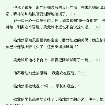
他说了很多，那句轻描淡写的反问句后，并未给她留出思
话，听得陆灿然眼睛要渐渐地湿润了。
1
她一边开心一边感性想，啊，如果这句“我一直都在”，是
诉她，剥离这个语境，梁元峥永远也不会说这句话。
9
陆灿然是知恩图报的好宝宝，面对细致的关照，她立刻回
你已经连续上班很久了，还要继续加班吗？”
梁元峥啪地将书合上，声音把陆灿然吓了一跳。
3
他不看陆灿然的眼睛：“我喜欢在医院。”
36
陆灿然崇敬地说：“啊……学长好敬业。”
敬业的学长高冷地走掉了，陆灿然才想起来一件事，她现