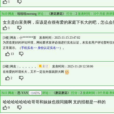
1
№10 网友：
啦啦啦morning
评论：
《蘑菇蘑菇》
打分：
2
发表时间：10个月前 所评
女主是白富美啊，应该是在很有爱的家庭下长大的吧，怎么会
1
[1楼] 网友：
小*******茶
发表时间：2025-11-15 23:47:02
为营造更好的评论环境，网站要求发评必须进行实名认证，未实名用户评论暂时仅
正常展示。（
手机实名>>
身份认证实名>>
）。
13
[2楼] 网友：
。。。。。。
发表时间：2025-11-20 12:58:06
在有爱的环境长大，又不一定在外面就胆大啊
2
№11 网友：
恩-YAN
65%
评论：
《蘑菇蘑菇》
打分：
2
发表时间：9个月前 所
哈哈哈哈哈哈哈哥哥和妹妹也很同频啊 支的招都是一样的
9