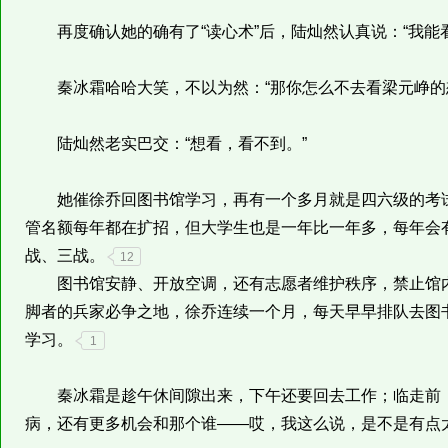
再度确认她的确有了“读心术”后，陆灿然认真说：“我能看
秦冰霜哈哈大笑，不以为然：“那你怎么不去看梁元峥的
陆灿然老实巴交：“想看，看不到。”
她催徐乔回图书馆学习，再有一个多月就是四六级的考试
管名额每年都在扩招，但大学生也是一年比一年多，每年会
战、三战。
12
图书馆安静、开放空调，还有志愿者维护秩序，禁止馆内
脚者的兵家必争之地，徐乔连续一个月，每天早早排队去图
学习。
1
秦冰霜是趁午休间隙出来，下午还要回去工作；临走前，
病，还有更多机会和那个谁——哎，我这么说，是不是有点太