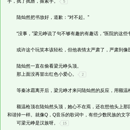
手，抿了抿唇，握紧手。
5
陆灿然把书放好，道歉：“对不起。”
“没事，”梁元峥说了句不够有趣的有趣话，“医院的这些
或许这个玩笑本该轻松，但他表情太严肃了，严肃到像
陆灿然一直在偷看梁元峥头顶。
那上面没再冒出红色小爱心。
2
等秦冰霜离开后，梁元峥才来问陆灿然的反应，用额温
额温枪顶在陆灿然头顶，她心不在焉，还在想他头上那团
和谐掉一样。就像Q，Q音乐的歌词中，有些少数民族的文
可梁元峥是汉族呀。
15