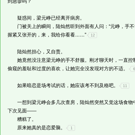
到急诊吗？
疑惑间，梁元峥已经离开病房。
门被关上的瞬间，陆灿然听到外面有人问：“元峥，手不
握紧又张开的，来，我给你看看……”
12
陆灿然担心，又自责。
她竟然没注意梁元峥的手不舒服。刚才聊天时，一直控制
偷窥的羞耻和过度的喜欢，让她完全没发现对方的不适。
如果暗恋是场考试的话，她应该考不到及格吧。
11
一想到梁元峥会多几次查房，陆灿然突然又觉这场食物中
下次见面——
糟糕了。
原来她真的是恋爱脑。
1