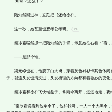
“灿然？怎么了？”
陆灿然回过神，立刻把书还给徐乔。
这一秒，她甚至也想考公考研。
24
秦冰霜猛然抓一把陆灿然的手臂，示意她往右看：“看，
——是那个谁。
梁元峥也在，他脱了白大褂，穿着灰色衬衫卡其色休闲裤
子，就连头发也清洗过，头发梳理的方向都有着微妙的变化
秦冰霜和徐乔飞快端盘子、拿雨伞离开，远远地走，要
“秦冰霜说看到他拿伞了，他和我哥，一人一个大黑伞，你