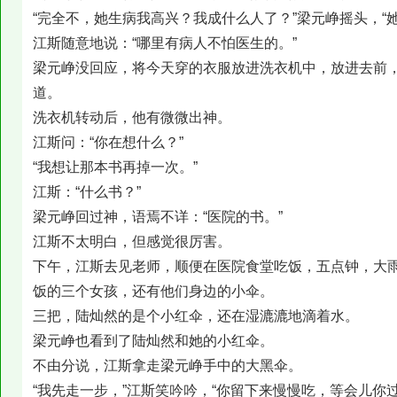
“完全不，她生病我高兴？我成什么人了？”梁元峥摇头，“她
江斯随意地说：“哪里有病人不怕医生的。”
梁元峥没回应，将今天穿的衣服放进洗衣机中，放进去前
道。
洗衣机转动后，他有微微出神。
江斯问：“你在想什么？”
“我想让那本书再掉一次。”
江斯：“什么书？”
梁元峥回过神，语焉不详：“医院的书。”
江斯不太明白，但感觉很厉害。
下午，江斯去见老师，顺便在医院食堂吃饭，五点钟，大
饭的三个女孩，还有他们身边的小伞。
三把，陆灿然的是个小红伞，还在湿漉漉地滴着水。
梁元峥也看到了陆灿然和她的小红伞。
不由分说，江斯拿走梁元峥手中的大黑伞。
“我先走一步，”江斯笑吟吟，“你留下来慢慢吃，等会儿