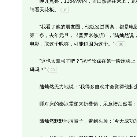
晚九点整，116宿舍内，陆灿然躺在床上，龙
睛看天花板。
8
“我看了他的朋友圈，他就发过两条，都是电影
第二条，去年元旦，《普罗米修斯》，”陆灿然说
电影，取这个昵称，可能也因为这个。”
36
“这也太牵强了吧？”祝华欣踩在第一阶床梯上
码吗？”
20
陆灿然无力地说：“我得多自恋才会觉得他起这
睡对床的秦冰霜递来折叠镜，示意陆灿然看：“
陆灿然默默地拉被子，盖到头顶：“今天成功加