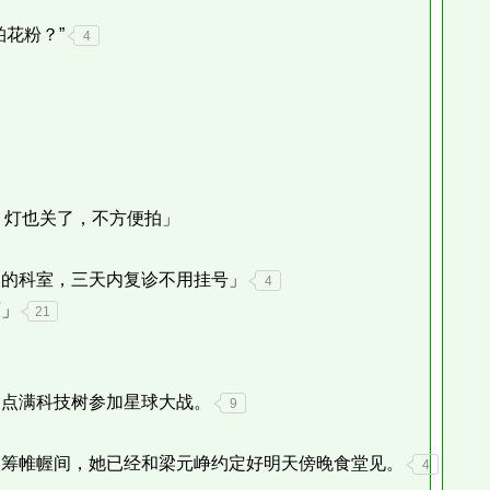
花粉？”
4
灯也关了，不方便拍」
的科室，三天内复诊不用挂号」
4
」
21
点满科技树参加星球大战。
9
筹帷幄间，她已经和梁元峥约定好明天傍晚食堂见。
4