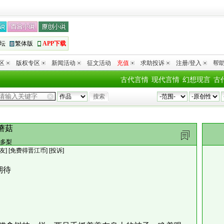
坛
繁体版
APP下载
区
版权专区
新闻活动
征文活动
充值
求助投诉
注册/登入
帮
古代言情
现代言情
幻想现言
古
蘑菇
多梨
友
]
[免费得晋江币]
[投诉]
期待