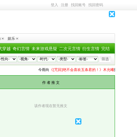
登入
注册
找回账号
找回密码
助
娱乐
代穿越
奇幻言情
未来游戏悬疑
二次元言情
衍生言情
完结
今雨
向
《[咒回]绝不会喜欢五条君的！》木允曦
投了
4个深水鱼雷
作 者 推 文
该作者现在暂无推文