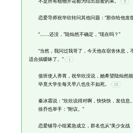
不是所有植物开花都为结出甜蜜的果。
5
恋爱导师祝华欣转问其他问题：“那你给他发微
“……还没，”陆灿然不确定，“现在吗？”
“当然，我问过我哥了，今天他在宿舍休息，不
适合搞暧昧了。”
1
值班使人养胃，祝华欣没说，她希望陆灿然能
毕竟大学生每天早八也生不如死。
15
秦冰霜说：“欣欣说得对啊，快快快，发信息。
徐乔也举手：“附议。”
恋爱辅导小组紧急成立，群名也从“美少女战（4