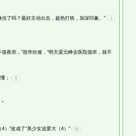
信了吗？最好主动出击，趁热打铁，加深印象。”
1
值夜班，”祝华欣催，“明天梁元峥去医院值班，就不
懂；
6
”
）”改成了“美少女追爱大（4）”
92