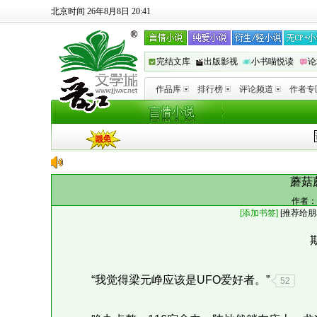
北京时间 26年8月8日 20:41
完结文库
出版影视
小书喵悦读
论
作品库
排行榜
评论频道
作者专
蘑菇
作者：
[添加书签]
[
推荐给朋
“我觉得梁元峥应该是UFO爱好者。”
52