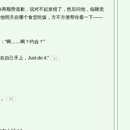
再顺势道歉，说对不起发错了，然后问他，临睡觉
问他明天在哪个食堂吃饭，方不方便帮你看一下——
“啊……啊？约会？”
，Just do it.”
11
」
61