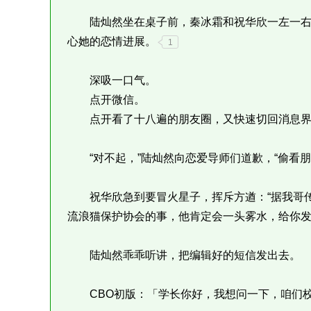
陆灿然坐在桌子前，秦冰霜和祝华欣一左一右
心她的恋情进展。
1
深吸一口气。
点开微信。
点开看了十八遍的朋友圈，又快速切回消息界
“对不起，”陆灿然向恋爱导师们道歉，“偷看朋
祝华欣急到要冒火星子，挥斥方遒：“据我哥传
流浪猫保护协会的事，他肯定会一头雾水，给你发问
陆灿然乖乖听讲，把编辑好的短信发出去。
CBO初版：「学长你好，我想问一下，咱们校