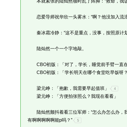
本就紧张的陆灿然顿时乱了阵脚：“救命，我该
恋爱导师祝华欣一头雾水：“啊？他没加入流浪
秦冰霜冷静：“这不是重点，没事，按照原计划
陆灿然一个一个字地敲。
CBO初版：「对了，学长，睡觉前手臂一直在
CBO初版：「学长明天在哪个食堂吃早饭呀？
梁元峥：「抱歉，我需要早起值班」
4
梁元峥：「方便拍张照么？我现在看看」
陆灿然颤抖着看三位军师：“怎么办怎么办，我
有啊啊啊啊啊能p吗？”
5