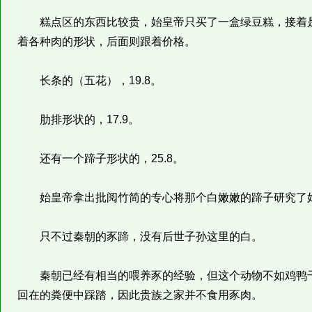
糕点区的东西比较贵，始皇帝只买了一盒绿豆糕，接着是
着各种肉的形状，后面则跟着价格。
长条的（五花），19.8。
肋排形状的，17.9。
还有一个蹄子形状的，25.8。
始皇帝拿出批阅竹简的专心将那个白嫩嫩的蹄子研究了好
只不过秦朝的豕蹄，没有后世子孙这里的白。
秦朝已经有相当的喂养豕的经验，但这个动物不如鸡鸭干
回在的粪便中踩踏，因此贵族之家并不食用豕肉。