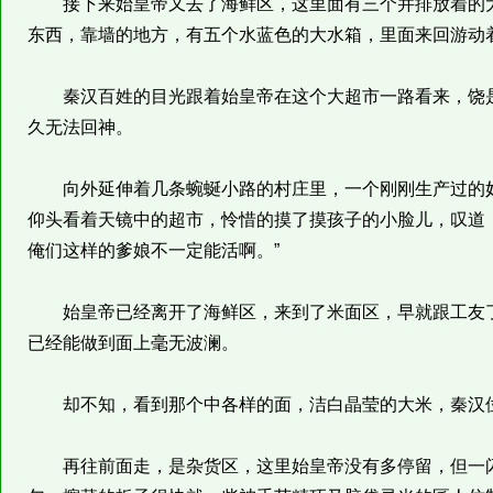
接下来始皇帝又去了海鲜区，这里面有三个并排放着的大
东西，靠墙的地方，有五个水蓝色的大水箱，里面来回游动
秦汉百姓的目光跟着始皇帝在这个大超市一路看来，饶是
久无法回神。
向外延伸着几条蜿蜒小路的村庄里，一个刚刚生产过的妇
仰头看着天镜中的超市，怜惜的摸了摸孩子的小脸儿，叹道
俺们这样的爹娘不一定能活啊。”
始皇帝已经离开了海鲜区，来到了米面区，早就跟工友了
已经能做到面上毫无波澜。
却不知，看到那个中各样的面，洁白晶莹的大米，秦汉位
再往前面走，是杂货区，这里始皇帝没有多停留，但一闪