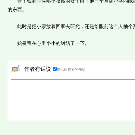
付了钱的时候那个收钱的女子给了他一个写满小字的纸条
的东西。
此时是把小票放着回家去研究，还是给眼前这个人抽个
始皇帝在心里小小的纠结了一下。
作者有话说
显示所有文的作话
感谢小天使们的
2
个霸王票、
75
瓶营养液~