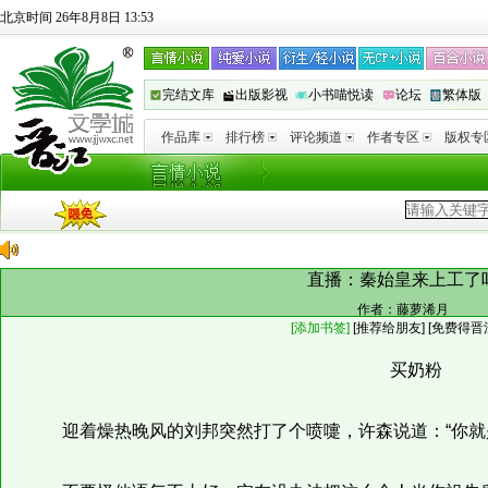
北京时间 26年8月8日 13:53
完结文库
出版影视
小书喵悦读
论坛
繁体版
作品库
排行榜
评论频道
作者专区
版权专
直播：秦始皇来上工了
作者：
藤萝浠月
[添加书签]
[
推荐给朋友
]
[免费得晋
买奶粉
迎着燥热晚风的刘邦突然打了个喷嚏，许森说道：“你就是