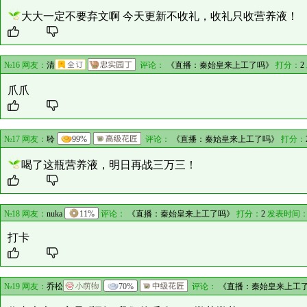
№15 网友：
寒烟
评论：
《直播：秦始皇来上工了
大大一定不要弃文啊 今天更新不收礼，收礼只收营养液！
№16 网友：
清
评论：
《直播：秦始皇来上工了吗》
打分：
2
爪爪
№17 网友：
聆
99%
评论：
《直播：秦始皇来上工了吗》
打分：
喝了这瓶营养液，明日再战三万三！
№18 网友：
nuka
11%
评论：
《直播：秦始皇来上工了吗》
打分：
2
发表时间：
打卡
№19 网友：
乔松
70%
评论：
《直播：秦始皇来上工