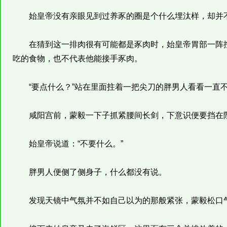
始皇帝没有亲眼见到过养豕的圈是个什么埋汰样，却并
在猜到这一排肉很有可能都是豕肉时，始皇帝胃部一阵控
吃的食物，也不代表他能接手豕肉。
“要点什么？”站在里面拄着一把尖刀的胖男人看看一直
咸阳宫前，蒙毅一下子抓紧腰间长剑，下意识便要挡在
始皇帝说道：“不要什么。”
胖男人便侧了侧身子，什么都没有说。
发现天镜中气氛并不如自己以为的那般紧张，蒙毅松口