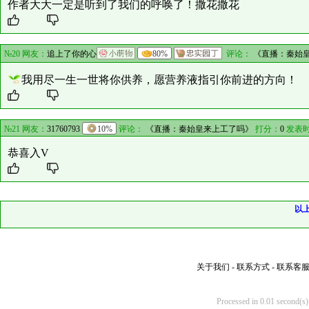
作者大大一定是听到了我们的呼唤了！撒花撒花
№20 网友：
追上了你的心
80%
评论：
《直播：秦始
我用尽一生一世将你供养，愿营养液指引你前进的方向！
№21 网友：
31760793
10%
评论：
《直播：秦始皇来上工了吗》
打分：
0
发表时
恭喜入V
以
关于我们
-
联系方式
-
联系客