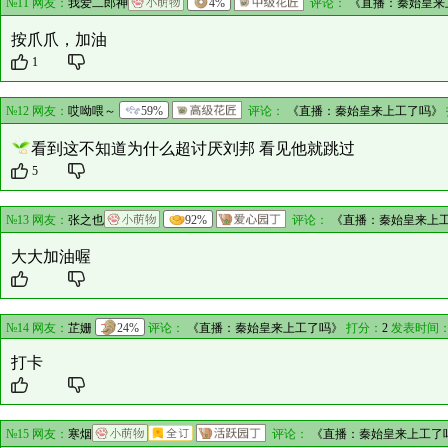
№11 网友：
我爱二郎神
4%
评论：
《直播：秦始皇来
按爪爪，加油
1
№12 网友：
哎呦喂～
59%
评论：
《直播：秦始皇来上工了吗》
看到这不知道为什么超讨厌刘邦 看见他就跳过
5
№13 网友：
张之也
92%
评论：
《直播：秦始皇来上
大大加油喔
№14 网友：
芷姗
24%
评论：
《直播：秦始皇来上工了吗》
打分：
2
发表时间：
打卡