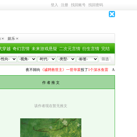
登入
注册
找回账号
找回密码
助
娱乐
代穿越
奇幻言情
未来游戏悬疑
二次元言情
衍生言情
完结
夜不歸
向
《诚聘救世主》一世华裳
投了
1个深水鱼雷
Anita
向
《被亲手养大
作 者 推 文
该作者现在暂无推文