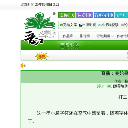
北京时间 26年8月8日 3:22
完结文库
出版影视
小书喵悦读
论
作品库
排行榜
评论频道
作者专
直播：秦始
作者：
藤
[添加书签]
[
推荐给朋
打工
这一串小篆字符还在空气中残留着，随着字体
了。