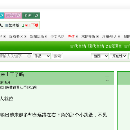
坛
繁体版
APP下载
区
版权专区
新闻活动
征文活动
充值
求助投诉
注册/登入
帮
古代言情
现代言情
幻想现言
古
皇来上工了吗
萝浠月
友
]
[免费得晋江币]
[投诉]
人就位
输出越来越多却永远蹲在右下角的那个小跳蚤，不见