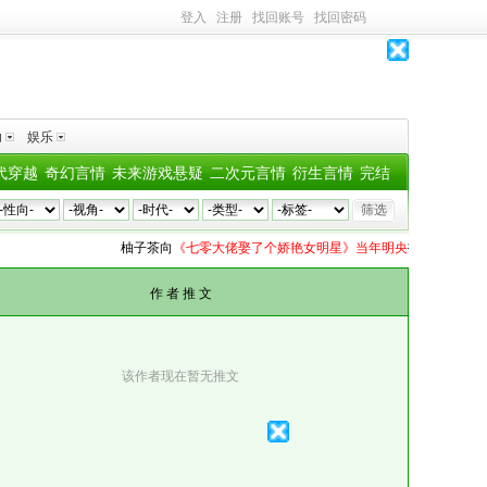
登入
注册
找回账号
找回密码
助
娱乐
代穿越
奇幻言情
未来游戏悬疑
二次元言情
衍生言情
完结
柚子茶
向
《七零大佬娶了个娇艳女明星》当年明央
投了
35个深水鱼雷
作 者 推 文
该作者现在暂无推文