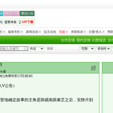
坛
繁体版
APP下载
区
版权专区
新闻活动
征文活动
充值
求助投诉
注册/登入
帮
古代言情
现代言情
幻想现言
古
月
今雾
友
]
[免费得晋江币]
[投诉]
入V公告）
暂地确定故事的主角是陈砚南跟秦芷之后，安静片刻