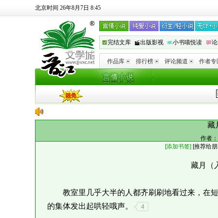
北京时间 26年8月7日 8:45
完结文库
出版影视
小书喵悦读
论
作品库
排行榜
评论频道
作者专
藏
作者：
[添加书签]
[
推荐给朋
藏月（
教室里几乎大半的人都齐刷刷地看过来，在短
的集体发出起哄轻哦声。
4