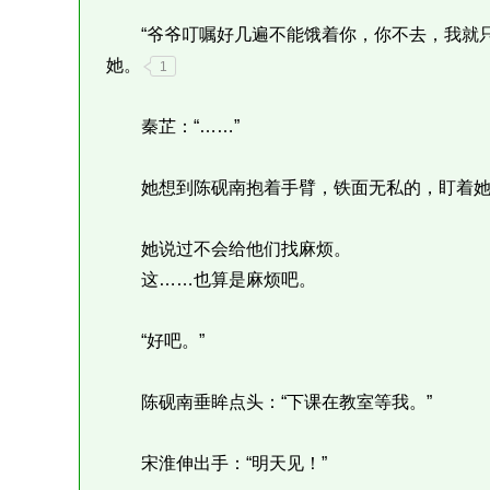
“爷爷叮嘱好几遍不能饿着你，你不去，我就只
她。
1
秦芷：“……”
她想到陈砚南抱着手臂，铁面无私的，盯着她
她说过不会给他们找麻烦。
这……也算是麻烦吧。
“好吧。”
陈砚南垂眸点头：“下课在教室等我。”
宋淮伸出手：“明天见！”