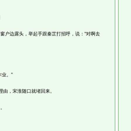
户边露头，举起手跟秦芷打招呼，说：“对啊去
业。”
理由，宋淮随口就堵回来。
。