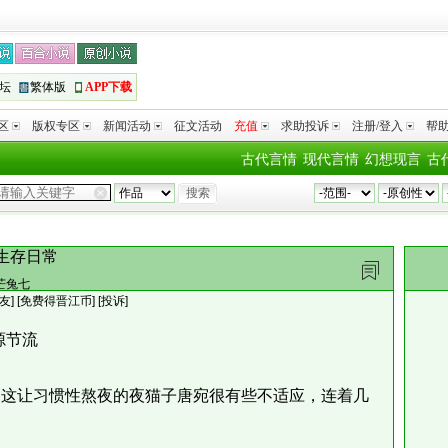
坛
繁体版
APP下载
区
版权专区
新闻活动
征文活动
充值
求助投诉
注册/登入
帮
古代言情
现代言情
幻想现言
古
生存日常
芒兔七
友
]
[免费得晋江币]
[投诉]
源节流
这让习惯性熬夜的夜猫子唐宛很有些不适应，连着几