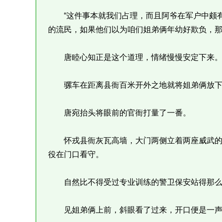
“这件事本就我们占理，而且阿爷在军户中颇有
的流民，如果他们以为咱们姐弟俩年幼好欺负，那
唐睦心知正是这个道理，情绪慢慢安定下来
骡车在距离县衙百米开外之地就将姐弟俩放下
唐宛抬头将眼前的官衙打量了一番。
怀戎县衙灰瓦高墙，大门两侧立着两座威武的
役在门口看守。
自然比不得受过专业训练的警卫保安站得那么
见姐弟俩上前，斜眼看了过来，开口便是一声