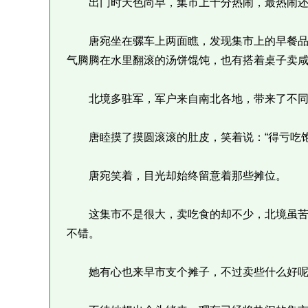
出门时天色尚早，集市上十分热闹，最热闹还
唐宛坐在骡车上两面瞧，发现集市上的早餐品
气腾腾在水里翻滚的汤饼馄饨，也有搭着桌子卖
北境多驻军，军户来自南北各地，带来了不同
唐睦摸了摸圆滚滚的肚皮，笑着说：“得亏吃饱
唐宛笑着，目光却始终留意着那些摊位。
这集市不是很大，卖吃食的却不少，北境虽苦
不错。
她有心也来早市支个摊子，不过卖些什么好呢