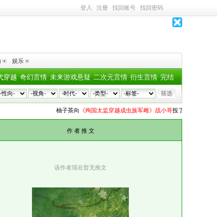
登入
注册
找回账号
找回密码
助
娱乐
代穿越
奇幻言情
未来游戏悬疑
二次元言情
衍生言情
完结
柚子茶
向
《殉国太监穿越成虫族军雌》战小哥
投了
7个深水鱼雷
眠
作 者 推 文
该作者现在暂无推文