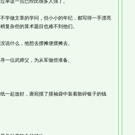
过单这一点已经比很多人强了。
不学做文章的学问，但小小的年纪，都写得一手漂亮
怕稍复杂些的算术题目也难不到他们。
没说什么，他想去摆摊便摆摊去。
寻一位武师父，为从军做些准备。
纸一起放好，唐宛摸了摸袖袋中装着散碎银子的钱