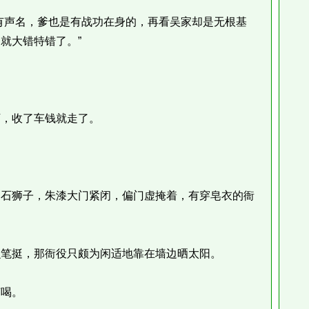
声名，爹也是有战功在身的，再看吴家却是无根基
就大错特错了。”
。
，收了车钱就走了。
石狮子，朱漆大门紧闭，偏门虚掩着，有穿皂衣的衙
笔挺，那衙役只颇为闲适地靠在墙边晒太阳。
喝。