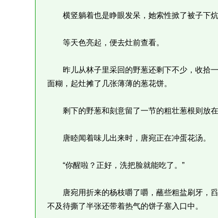
横竖躺着也是睁眼发呆，她索性掀了被子下炕
等天色亮起，便去灶前查看。
昨儿从林子里采回的野葱还剩下不少，收拾一
面糊，起灶摊了几张薄薄的葱花饼。
剩下的野葱和刻意留了一节的粗壮葱根则放在
唐睦闻着味儿出来时，唐宛正在冲蛋花汤。
“你醒啦？正好，洗把脸就能吃了。”
唐宛用折来的杨枝嚼了嚼，蘸些粗盐刷牙，舀
不及待撕了半张还带着热气的饼子塞入口中。