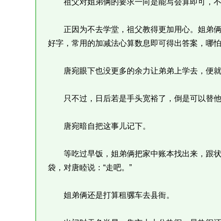
祖父对姐弟俩的要求一向是能写会算即可，不
正因为不去学堂，祖父教得更加用心。姐弟俩
好字，常用的加减法心算数息即可得出答案，哪
唐宛眼下也没更多的余力让弟弟上学去，便就
只不过，日后若是手头宽裕了，倒是可以替他
唐宛暗自把这事儿记下。
等吃过早饭，姐弟俩把家中账本找出来，跟状
袋，对唐睦说：“走吧。”
姐弟俩还是打算租骡车去县衙。