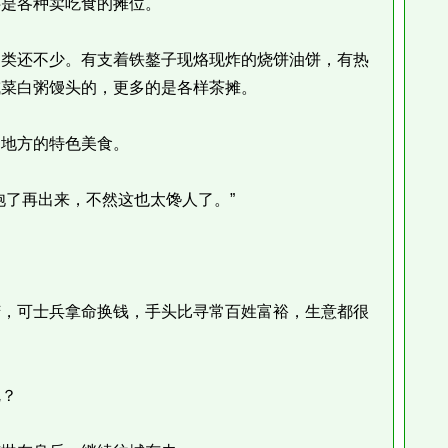
是各种卖吃食的摊位。
类还不少。有支着铁鏊子现烙现炸的烧饼油饼，有热
咸菜白粥馒头的，更多的是各样茶摊。
地方的特色美食。
了再出来，不然这也太馋人了。”
，可士兵拿命换钱，手头比寻常百姓富裕，生意都很
？