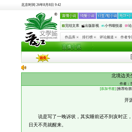
北京时间 26年8月8日 9:42
完结文库
出版影视
小书喵悦读
论
作品库
排行榜
评论频道
作者专
北境边关
作者：
[添加书签]
[
推荐给朋
开
说是写了一晚诉状，其实睡前还不到亥时正，
日天不亮就醒来。