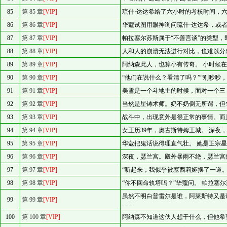
85
第 85 章
[VIP]
琉什·达达希给了六小时的考核时间，
86
第 86 章
[VIP]
华蔻试图用眼神询问琉什·达达希，或
87
第 87 章
[VIP]
帕拉塞尔苏斯属于“不善言谈”的类型
88
第 88 章
[VIP]
人和人的崩溃无法进行对比，也难以分
89
第 89 章
[VIP]
阿纳森此人，也算小有传奇。 小时候
90
第 90 章
[VIP]
“他们在说什么？看清了吗？”“别吵吵，
91
第 91 章
[VIP]
美雪是一个斗地主的时候，面对一个三
92
第 92 章
[VIP]
当然是星铸术师。奶不奶倒无所谓，但
93
第 93 章
[VIP]
战斗中，出现意外是很正常的事情。而
94
第 94 章
[VIP]
女王历39年，奥古斯特姆王城。 深夜
95
第 95 章
[VIP]
华蔻把鬼话说得理直气壮。 她是正宗
96
第 96 章
[VIP]
深夜，瑟兰宫。殿外暴雨不绝，瑟兰宫
97
第 97 章
[VIP]
“听起来，我似乎被塞西莉娅摆了一道。
98
第 98 章
[VIP]
“你不回命轨塔吗？”华蔻问。 帕拉塞
虽然不明白普雷尔是谁，阿莱斯特又是
99
第 99 章
[VIP]
……
100
第 100 章
[VIP]
阿纳森不知道这伙人想干什么，但他希