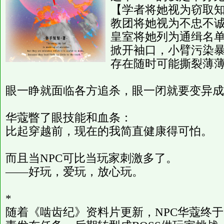
【学者将她视为窃取
教团将她视为不忠不
皇室将她列为通缉名
掀开袖口，小臂污染
存在随时可能撕裂薄
眼一睁就面临各方追杀，眼一闭就要变异成
华蔻瞥了眼技能和血条：
比起穿越前，现在的我简直健康得可怕。
而且当NPC可比当玩家刺激多了。
——好玩，爱玩，放心玩。
*
随着《啮齿纪》资料片更新，NPC华蔻终