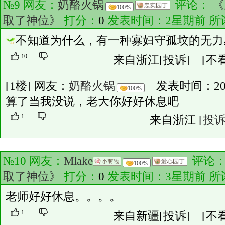
№9 网友：
奶酪火锅
评论：
《
100%
取了神位》
打分：
0
发表时间：2星期前 所
不知道为什么，有一种寡妇守孤坟的无力
10
来自浙江
[投诉]
[不
[1楼] 网友：
奶酪火锅
发表时间：2026-0
100%
算了当我没说，老大你好好休息吧
1
来自浙江
[投诉
№10 网友：
Mlake
评论
100%
取了神位》
打分：
0
发表时间：3星期前 所
老师好好休息。。。。
1
来自新疆
[投诉]
[不