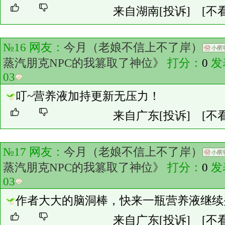
来自湖南
[投诉]
[不
№16 网友：
今月（老娘不信上不了岸）
蒸汽朋克NPC的我篡取了神位》
打分：
0
发
03
叮~营养液加持更新无压力！
来自广东
[投诉]
[不
№17 网友：
今月（老娘不信上不了岸）
蒸汽朋克NPC的我篡取了神位》
打分：
0
发
03
作者大大的脑洞棒，快来一瓶营养液继续
来自广东
[投诉]
[不