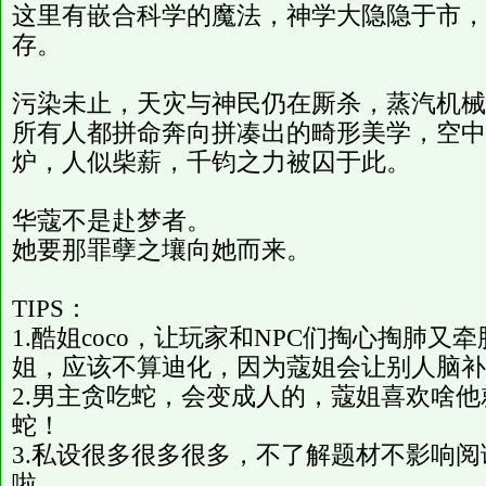
这里有嵌合科学的魔法，神学大隐隐于市，
存。
污染未止，天灾与神民仍在厮杀，蒸汽机械
所有人都拼命奔向拼凑出的畸形美学，空中
炉，人似柴薪，千钧之力被囚于此。
华蔻不是赴梦者。
她要那罪孽之壤向她而来。
TIPS：
1.酷姐coco，让玩家和NPC们掏心掏肺
姐，应该不算迪化，因为蔻姐会让别人脑补
2.男主贪吃蛇，会变成人的，蔻姐喜欢啥
蛇！
3.私设很多很多很多，不了解题材不影响
啦