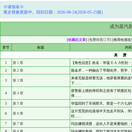
※请假条※
逐步替换更新中。回归日期：2026-08-24(2026-05-25留)
成为蒸汽朋
[
收藏此文章
]
[免费得晋江币]
[
推荐给朋友
章节
标题
内
真赝
1
第 1 章
【角色信息】姓名：华蔻·E·A·A性别
2
第 2 章
炼金术，一种融合了早期化学、哲学、
来者无疑是狱警无误，他穿着厚重的皮
3
第 3 章
下……
督警新上膛的弹药和之前有了明显区别
4
第 4 章
弹……
5
第 5 章
华蔻回到了车祸那天。那是一个六七岁
这片荒芜的垃圾场半天也走不到头，华
6
第 6 章
经……
7
第 7 章
玛吉娜很清楚，这伙人不是来要钱的，
8
第 8 章
玛吉娜扶着墙，摸到了被活生生拧坏的