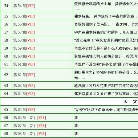
焚律修会就是辆推土车，焚律修会的人
54
第 54 章
[VIP]
……
55
第 55 章
[VIP]
弗罗特森。 钟声惊醒了午夜的断崖森
56
第 56 章
[VIP]
赛亚姆回到了盖乌斯。 一夜之间，七
57
第 57 章
[VIP]
钟声在弗罗特森响起的瞬间，众人做出
58
第 58 章
[VIP]
“维安先生！”在队友濒死的时候看见奶
59
第 59 章
[VIP]
华蔻不管维安是不是什么无敌奶妈，命
60
第 60 章
[VIP]
聚集在锈蚀会的人很快分散开，按照玛
61
第 61 章
[VIP]
华蔻猝不及防被“任务奖励”砸了个头
胞姐用蛮力让怪物的身躯粉身碎骨，又
62
第 62 章
[VIP]
光……
63
第 63 章
[VIP]
蒸汽骑士将战斗范围控制在弗罗特森边
64
第 64 章
[VIP]
弗罗特森又又又又迎来了灾后重建。这
天
65
第 65 章
[VIP]
“治安官职能正名审讯会，奥古斯特姆
66
第 66 章（新）
[VIP]
新
67
第 67 章（新）
[VIP]
新
68
第 68 章（新）
[VIP]
新