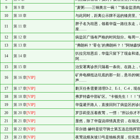
9
第 9 章
“麦粥——三铜奥古一碗！”“炼金盐渍
10
第 10 章
与此同时，距离公示牌不远的矮房里。
胖子名为坦恩，领着华蔻一路往东走，
11
第 11 章
座……
12
第 12 章
病盐区广场有严格的时间划分。每周一
13
第 13 章
“弗朗科？‘零仓’的弗朗科？！”阿纳
扒拉完坦恩后，华蔻只留下了现金和道
14
第 14 章
阿……
15
第 15 章
治安署离诊所只隔着一条街。在路上，
矿井电梯抵达坑底的那一刻，悬吊的钢
16
第 16 章
[VIP]
声……
17
第 17 章
[VIP]
剿灭任务需要清理D-2、E-1、C-4
18
第 18 章
[VIP]
弗罗特森中部矿区。“卡顿先生！！！”
19
第 19 章
[VIP]
华蔻避开路人，直接回到了病盐区的诊
20
第 20 章
[VIP]
罗莎莉亚压着夜莺，一愣：“所以你才
21
第 21 章
[VIP]
显然，除了华蔻说得情真意切，在场没
22
第 22 章
[VIP]
菲尔德·赫特是驻守骑士第五连总指挥
23
第 23 章
[VIP]
夜莺说熔灰坡13号是独栋房屋，但实