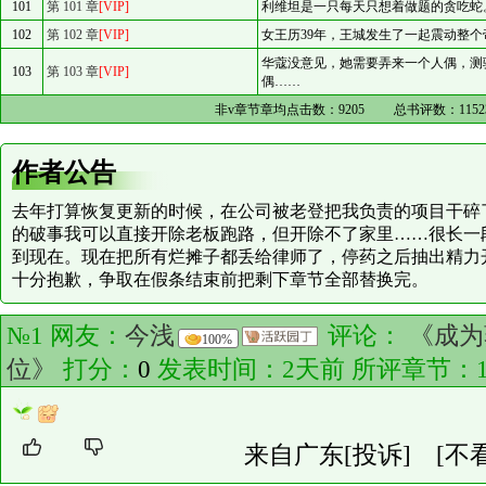
101
第 101 章
[VIP]
利维坦是一只每天只想着做题的贪吃蛇
102
第 102 章
[VIP]
女王历39年，王城发生了一起震动整
华蔻没意见，她需要弄来一个人偶，测
103
第 103 章
[VIP]
偶……
非v章节章均点击数：
9205
总书评数：
1152
作者公告
去年打算恢复更新的时候，在公司被老登把我负责的项目干碎
的破事我可以直接开除老板跑路，但开除不了家里……很长一
到现在。现在把所有烂摊子都丢给律师了，停药之后抽出精力
十分抱歉，争取在假条结束前把剩下章节全部替换完。
№1 网友：
今浅
评论：
《成为
100%
位》
打分：
0
发表时间：2天前 所评章节：
来自广东
[投诉]
[不