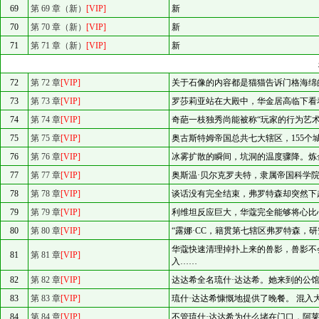
69
第 69 章（新）
[VIP]
新
70
第 70 章（新）
[VIP]
新
71
第 71 章（新）
[VIP]
新
72
第 72 章
[VIP]
关于石像的内容都是猫猫告诉门格海绵
73
第 73 章
[VIP]
罗莎莉亚站在大殿中，华金居高临下看
74
第 74 章
[VIP]
奇葩一枝独秀尚能被称“玩家的行为艺
75
第 75 章
[VIP]
奥古斯特姆帝国总共七大辖区，155个
76
第 76 章
[VIP]
冰雾扩散的瞬间，坑洞的温度骤降。炼
77
第 77 章
[VIP]
奥斯温·贝尔克罗夫特，隶属帝国科学
78
第 78 章
[VIP]
谈话没有完全结束，弗罗特森却突然下
79
第 79 章
[VIP]
利维坦反应巨大，华蔻完全能够将心比
80
第 80 章
[VIP]
“露娜·CC，籍贯第七辖区弗罗特森，
华蔻快速清理掉扑上来的兽影，兽影不
81
第 81 章
[VIP]
入……
82
第 82 章
[VIP]
达达希全名琉什·达达希。她来到的公
83
第 83 章
[VIP]
琉什·达达希慷慨地提供了晚餐。 混入
84
第 84 章
[VIP]
不管琉什·达达希为什么堵在门口，阿