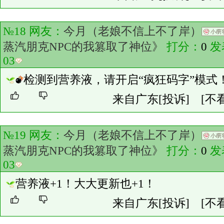
№18 网友：
今月（老娘不信上不了岸）
蒸汽朋克NPC的我篡取了神位》
打分：
0
发
03
检测到营养液，请开启“疯狂码字”模式
来自广东
[投诉]
[不
№19 网友：
今月（老娘不信上不了岸）
蒸汽朋克NPC的我篡取了神位》
打分：
0
发
03
营养液+1！大大更新也+1！
来自广东
[投诉]
[不