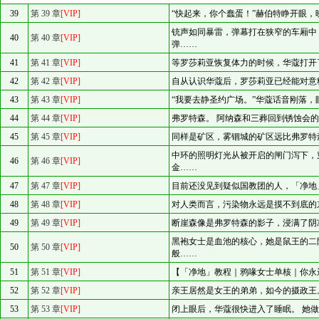
39
第 39 章
[VIP]
“快起来，你个蠢蛋！”赫伯特睁开眼
铳声如同暴雷，弹幕打在狭窄的车厢中
40
第 40 章
[VIP]
弹……
41
第 41 章
[VIP]
等罗莎莉亚恢复体力的时候，华蔻打开
42
第 42 章
[VIP]
自从认识华蔻后，罗莎莉亚已经能对意
43
第 43 章
[VIP]
“我要去静圣约广场。”华蔻话音刚落
44
第 44 章
[VIP]
弗罗特森。 阿纳森和三葬回到锈蚀会
45
第 45 章
[VIP]
同样是矿区，雾锢城的矿区远比弗罗特
中环的照明灯光从被开启的闸门泻下，
46
第 46 章
[VIP]
金……
47
第 47 章
[VIP]
目前还没见到疑似国教团的人，「净地
48
第 48 章
[VIP]
对人类而言，污染物永远是摸不到底的
49
第 49 章
[VIP]
断崖森像是弗罗特森的影子，浸满了阴
黑袍女士是血池的核心，她是鼠王的二
50
第 50 章
[VIP]
般……
51
第 51 章
[VIP]
【「净地」教程｜鸦喙女士单核｜你永
52
第 52 章
[VIP]
亲王居然是女王的弟弟，如今的摄政王。
53
第 53 章
[VIP]
闭上眼后，华蔻很快进入了睡眠。 她做