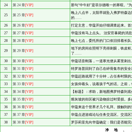
24
第 24 章
[VIP]
那句“中午好”是菲尔德唯一的寒暄。“
晚上八点半，太阳早就坠入弗罗特森边
25
第 25 章
[VIP]
的……
26
第 26 章
[VIP]
打定主意，华蔻开始仔细调查起来。首
27
第 27 章
[VIP]
华蔻没有马上点头。 治安官暴毙的消
28
第 28 章
[VIP]
晚上七点，委托所的门口依旧排着长队
地下的房间在照明下亮得刺眼，铁皮柜
29
第 29 章
[VIP]
了……
30
第 30 章
[VIP]
华蔻话音刚落，一道寒光便从雾里刺出
31
第 31 章
[VIP]
特罗洛普回到了自己在碎骨集市的安全
32
第 32 章
[VIP]
华蔻赶路就用了十分钟，占任务时限的
33
第 33 章
[VIP]
女孩仰着头，说着孩子气的话。之前，
34
第 34 章
[VIP]
【标题】：求助，新地图弗罗特森到底什
35
第 35 章
[VIP]
熔灰坡的街区被污染物掠过时受损。多
36
第 36 章
[VIP]
华蔻来这个世界才几个礼拜。接触到的
37
第 37 章
[VIP]
华蔻点进游戏论坛任务交流区。交流区
38
第 38 章
[VIP]
罗莎莉亚先向华蔻确定：我们是否能完
净地、