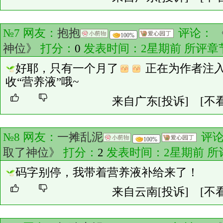
№7 网友：
抱抱
评论：
100%
神位》
打分：
0
发表时间：2星期前 所评章
好耶，只有一个月了
正在为作者注
收“营养液”哦~
来自广东
[投诉]
[不
№8 网友：
一摊乱泥
评
100%
取了神位》
打分：
2
发表时间：2星期前 所
码字别停，我带着营养液补给来了！
来自云南
[投诉]
[不