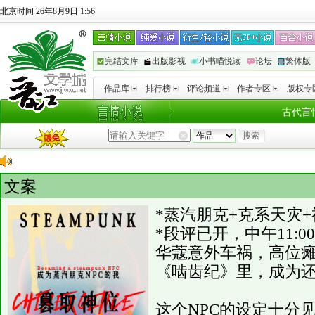
北京时间 26年8月9日 1:56
完结文库
出版影视
小书喵悦读
论坛
繁体版
作品库
排行榜
评论频道
作者专区
版权专
古代言
文案
*蒸汽朋克+克系天灾+
*段评已开，中午11:
华蔻意外车祸，高位
《啮齿纪》里，成为还
这个NPC的设定十分