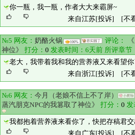
你一瓶，我一瓶，作者大大来霸屏~
来自江苏
[投诉]
[不
№5 网友：
奶酪火锅
评论：
《
100%
神位》
打分：
0
发表时间：6天前 所评章节
老大，我带着我和我的营养液又来看望你
来自浙江
[投诉]
[不
№6 网友：
今月（老娘不信上不了岸）
蒸汽朋克NPC的我篡取了神位》
打分：
0
发
我都抱着营养液来看你了，快把存稿君交
来自广东
[投诉]
[不