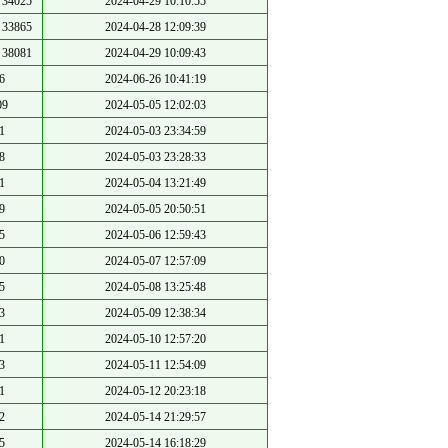
34025
2024-04-29 10:10:55
33865
2024-04-28 12:09:39
38081
2024-04-29 10:09:43
6
2024-06-26 10:41:19
09
2024-05-05 12:02:03
1
2024-05-03 23:34:59
8
2024-05-03 23:28:33
1
2024-05-04 13:21:49
9
2024-05-05 20:50:51
5
2024-05-06 12:59:43
0
2024-05-07 12:57:09
5
2024-05-08 13:25:48
3
2024-05-09 12:38:34
1
2024-05-10 12:57:20
3
2024-05-11 12:54:09
1
2024-05-12 20:23:18
2
2024-05-14 21:29:57
5
2024-05-14 16:18:29