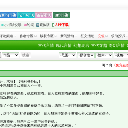
小书喵悦读
论坛
繁体版
APP下载
评论频道
作者专区
版权专区
新闻活动
征文活动
充值
求助投诉
古代言情
现代言情
幻想现言
古代穿越
奇幻言情
可＊
向
《兔兔在兽世带
开，求收】【福利番外ing】
小就知道自己和别人不一样。
得好看的东西，她觉得难看。别人觉得难看的东西，她却觉得好看。
况包括人。
了不知多少白眼的秦姝予长大后，练就了一副“睁眼说瞎话”的本领。
这个“说瞎话”是她以为的，别人却觉得她是个嘴甜心善又温柔的女孩子。
发横祸，醒来耳边一道声音告诉她：
请3号选手选择未来和她共度十天的恋爱对象。”