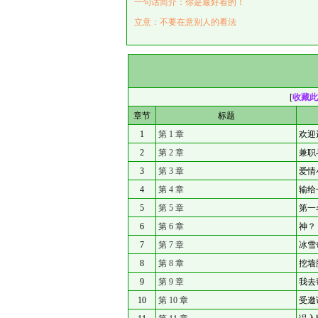
一句话简介：你是最好看的！
立意：不要在意别人的看法
[
收藏此
章节
标题
1
第 1 章
欢迎
2
第 2 章
兼职
3
第 3 章
爱情
4
第 4 章
输给
5
第 5 章
第一
6
第 6 章
神？
7
第 7 章
冰雪
8
第 8 章
挖墙
9
第 9 章
我去
10
第 10 章
受邀