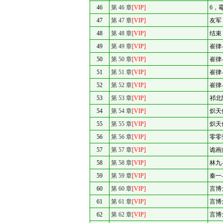
46
第 46 章
[VIP]
6，
47
第 47 章
[VIP]
友军
48
第 48 章
[VIP]
结束
49
第 49 章
[VIP]
崔律
50
第 50 章
[VIP]
崔律
51
第 51 章
[VIP]
崔律
52
第 52 章
[VIP]
崔律
53
第 53 章
[VIP]
祁北
54
第 54 章
[VIP]
炽天
55
第 55 章
[VIP]
炽天
56
第 56 章
[VIP]
零零
57
第 57 章
[VIP]
诡画
58
第 58 章
[VIP]
林九
59
第 59 章
[VIP]
秦一
60
第 60 章
[VIP]
言博
61
第 61 章
[VIP]
言博
62
第 62 章
[VIP]
言博