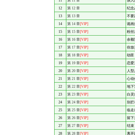
11
第 11 章
误入
12
第 12 章
纪念
13
第 13 章
不要
14
第 14 章
[VIP]
诡画
15
第 15 章
[VIP]
粉丝
16
第 16 章
[VIP]
余额
17
第 17 章
[VIP]
你放
18
第 18 章
[VIP]
劫匪
19
第 19 章
[VIP]
恋爱
20
第 20 章
[VIP]
人型
21
第 21 章
[VIP]
心动
22
第 22 章
[VIP]
地下
23
第 23 章
[VIP]
白灵
24
第 24 章
[VIP]
别拦
25
第 25 章
[VIP]
临走
26
第 26 章
[VIP]
留下
27
第 27 章
[VIP]
结束
28
第 28 章
[VIP]
离开