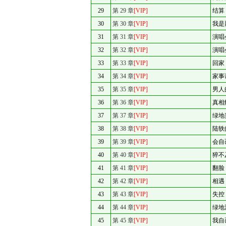
29
第 29 章
[VIP]
结算
30
第 30 章
[VIP]
我是
31
第 31 章
[VIP]
演唱
32
第 32 章
[VIP]
演唱
33
第 33 章
[VIP]
回家
34
第 34 章
[VIP]
家事
35
第 35 章
[VIP]
男人
36
第 36 章
[VIP]
真相
37
第 37 章
[VIP]
绿地
38
第 38 章
[VIP]
陆轶
39
第 39 章
[VIP]
会自
40
第 40 章
[VIP]
猝不
41
第 41 章
[VIP]
翻脸
42
第 42 章
[VIP]
相遇
43
第 43 章
[VIP]
失控
44
第 44 章
[VIP]
绿地
45
第 45 章
[VIP]
我自