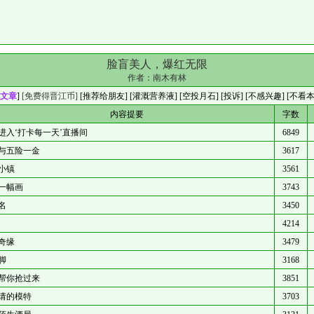
脸盲美人，爆红无限
作者：
南木有林
文章
]
[免费得晋江币]
[
推荐给朋友
] [
灌溉营养液
] [
空投月石
]
[投诉]
[不感兴趣]
[不看
内容提要
字数
进入‘打卡每一天’直播间
6849
与五险一金
3617
小镇
3561
一幅画
3743
名
3450
4214
奇缘
3479
脚
3168
帮你抢过来
3851
请的模特
3703