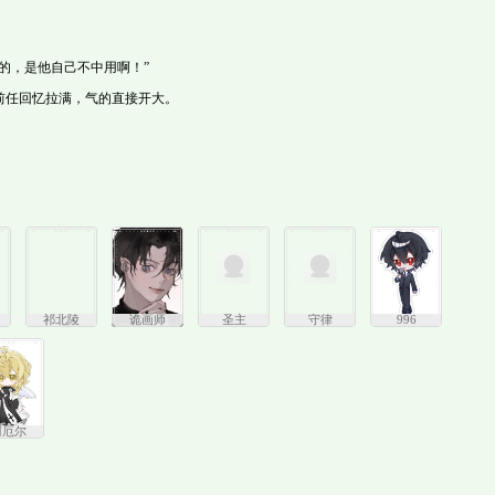
的，是他自己不中用啊！”
前任回忆拉满，气的直接开大。
祁北陵
诡画师
圣主
守律
996
阿厄尔