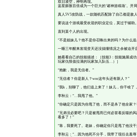
双日凌空，神明再现。
蓝星膨胀百倍成为一个巨大的‘诸神游戏场’。开局
真人5V5攻防战，一款随机匹配除了自己都是敌人
要说这个游戏最受欢迎的职业定位，莫过于辅助
直到某个人的出现。
“不是姐妹儿？他不是你召唤出来的吗？为什么追
一睡三年醒来发现变天还没搞懂情况之余被迫开
她看看自己的技能描述：［技能3：技能施展成
玩家仇恨值拉满的玩家加入队伍…）］
“抱歉，我是无信者。”
“无信者？你是新人？woc这年头还有新人？”
“我k，别聊了，他们追上来了！妹儿，你干啥了
李秋云：“…我甩了他。”
“你确定只是因为你甩了他，而不是杀了他全家？
“兄弟没必要吧？只是被甩而已何必冒着反噬的
看多了！”
“靠，我要死了。老妹，你确定你只是甩了他没干
李秋云：“…因为他死不分手，我带了现任去羞