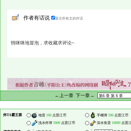
作者有话说
显示所有文的作话
悄咪咪地冒泡，求收藏求评论~
←上一章
下一章→
炸TA霸王票
地雷
100
点晋江币
手榴弹
500
点晋江币
浅水炸弹
5000
点晋江币
深水鱼雷
10000
点晋