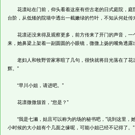
花凛站在门前，仰头看着这座有些古老的日式庭院，庭院
台阶，从低矮的院墙中透出一截嫩绿的竹叶，不知从何处传
花凛还没来得及观察更多，前方传来了开门的声音，一个
来，她鼻梁上架着一副圆圆的小眼镜，微微上扬的嘴角透露
老妇人和牧野管家寒暄了几句，很快就将目光落在了花凛的
辉。”
“早川小姐，请进吧。”
花凛微微颔首，“您是？”
“我是七濑，姑且可以称为的场的秘书吧，”说到这里，她
小时候的大小姐有个几面之缘呢，可能小姐已经不记得了。”