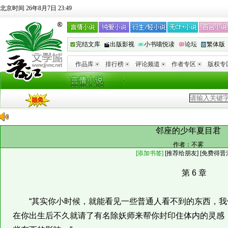
北京时间 26年8月7日 23:49
完结文库
出版影视
小书喵悦读
论坛
繁体版
作品库
排行榜
评论频道
作者专区
版权专
邻座的少年夏目君
作者：
不雾
[添加书签]
[
推荐给朋友
]
[免费得晋
第 6 章
“其实你小时候，就能看见一些普通人看不到的东西，我
在你出生后不久就请了有名除妖师来帮你封印住体内的灵感