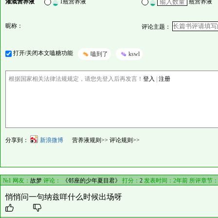
灌溉营养液
1瓶营养液
瓶营养液
昵称：
评论主题：
打开/关闭本文嗑糖功能
嗑到了
kswl
根据国家相关法律法规规定，请您先登入后再发言！
登入
|
注册
分享到：
新浪微博
营养液规则>>
评论规则>>
№1 网友：
故梦
评论：
《邻座的少年夏目君》
打分：
2
发表时间：2年前 所评章节
悄悄问一句纳兹咩什么时候出场呀