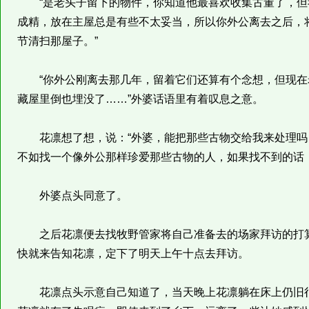
“是老头子留下的物件，你知道他最喜欢收集古董了，但
成精，放在主屋总是有些不太妥当，所以你外公离去之后，
节清扫那屋子。”
“你外公刚离去那几年，留着它们还算有个念想，但现在
藏屋里倒也埋没了……”外婆话语里有着叹息之意。
花凛想了想，说：“外婆，能把那些古物交给我来处理吗
不如找一个像外公那样珍爱那些古物的人，如果找不到的话
外婆点头同意了。
之后花凛便去找牧野管家将自己准备去的场家拜访的打算
快就来告知花凛，定下了明天上午十点去拜访。
花凛点头示意自己知道了，当天晚上花凛躺在床上仍旧很