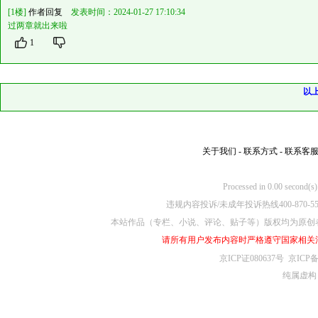
[1楼]
作者回复
发表时间：2024-01-27 17:10:34
过两章就出来啦
1
以
关于我们
-
联系方式
-
联系客
Processed in 0.00
违规内容投诉/未成年投诉热线400-870-5
本站作品（专栏、小说、评论、贴子等）版权均为原创
请所有用户发布内容时严格遵守国家相关
京ICP证080637号
京ICP备
纯属虚构