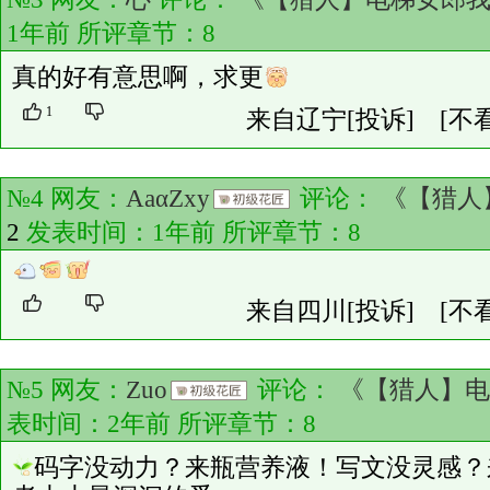
1年前 所评章节：
8
真的好有意思啊，求更
1
来自辽宁
[投诉]
[不
№4 网友：
AaαZxy
评论：
《【猎人
2
发表时间：1年前 所评章节：
8
来自四川
[投诉]
[不
№5 网友：
Zuo
评论：
《【猎人】电
表时间：2年前 所评章节：
8
码字没动力？来瓶营养液！写文没灵感？