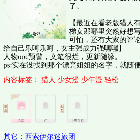
了。
【最近在看老版猎人
梯女郎哪里突然好想
可怕，还有大家的评
给自己乐呵乐呵，女主强战力强嘿嘿】
人物ooc预警，文笔很烂，更新随缘。
ps:实在没找到那个漂亮姐姐的名字，就随
内容标签：
猎人
少女漫
少年漫
轻松
玖奈
??
小杰奇犽
其它：西索伊尔迷旅团