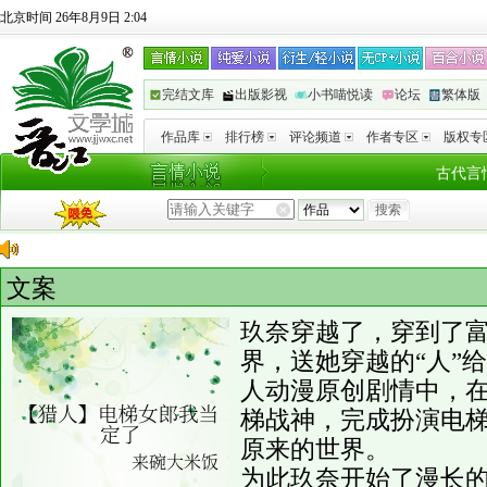
北京时间 26年8月9日 2:04
完结文库
出版影视
小书喵悦读
论坛
繁体版
作品库
排行榜
评论频道
作者专区
版权专
古代言
文案
玖奈穿越了，穿到了
界，送她穿越的“人”
人动漫原创剧情中，
梯战神，完成扮演电
原来的世界。
为此玖奈开始了漫长