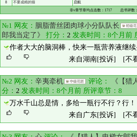
8
不要成精的猫
启航
非v章节章均点击数：
1717
总书评数
№1 网友：
胭脂蕾丝团肉球小分队队长
郎我当定了》
打分：
2
发表时间：8个月前 
作者大大的脑洞棒，快来一瓶营养液继续
来自湖南
[投诉]
[不
№2 网友：
辛夷牵机
评论：
《【猎
分：
2
发表时间：8个月前 所评章节：
8
万水千山总是情，多给一瓶行不行？行！
来自广东
[投诉]
[不
№3 网友：
心
评论：
《【猎人】电梯女郎