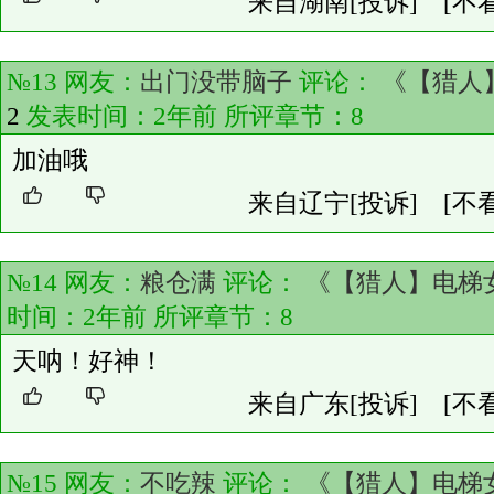
来自湖南
[投诉]
[不
№13 网友：
出门没带脑子
评论：
《【猎人
2
发表时间：2年前 所评章节：
8
加油哦
来自辽宁
[投诉]
[不
№14 网友：
粮仓满
评论：
《【猎人】电梯
时间：2年前 所评章节：
8
天呐！好神！
来自广东
[投诉]
[不
№15 网友：
不吃辣
评论：
《【猎人】电梯