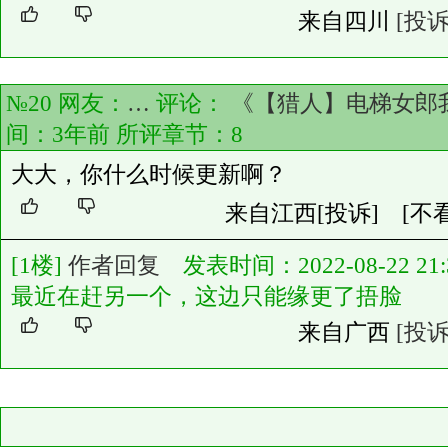
来自四川
[投诉
№20 网友：
…
评论：
《【猎人】电梯女郎
间：3年前 所评章节：
8
大大，你什么时候更新啊？
来自江西
[投诉]
[不
[1楼]
作者回复
发表时间：2022-08-22 21:3
最近在赶另一个，这边只能缘更了捂脸
来自广西
[投诉