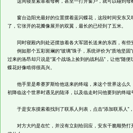
这间寝室紧靠着母树，甚至一打开窗户，就可以碰到母
窗台边阳光最好的位置摆着蓝闪蝶花，这段时间安东又喂
了，它张开的花瓣像展开的双翼，最长的已经到了五米。
同时寝殿内到处还摆放着各大军团长送来的东西，有些
例如那个五彩斑斓的“玻璃”珠子，系统评价为“质地坚固
过来的洛昂却只说是“某个战场上捡到的战利品”，让他“随便
蝶花好像啃得很高兴。
他手里是希赛罗斯给他送来的终端，来这个世界这么久，
初降临这个世界时遇见的陆泽，以及临走时问他要到的终端
于是安东摸索着找到了联系人列表，点击“添加联系人”
对方大约是在忙，并没有立刻给回应，安东干脆顺势打开