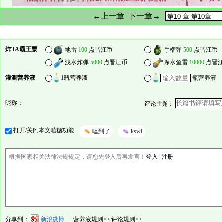
←上一章
下一章→
炸TA霸王票
地雷
100
点晋江币
手榴弹
500
点晋江币
浅水炸弹
5000
点晋江币
深水鱼雷
10000
点晋
灌溉营养液
1瓶营养液
瓶营养液
昵称：
评论主题：
打开/关闭本文嗑糖功能
嗑到了
kswl
根据国家相关法律法规规定，请您先登入后再发言！
登入
|
注册
分享到：
新浪微博
营养液规则>>
评论规则>>