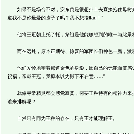
如果不是场合不对，安东倒是很想扑上去直接抱住母树充
道我不是你最爱的孩子了吗？我不想接flag！”
他将王冠朝上托了托，祭祖是他能够想到的唯一与此景
而在远处，原本正期待、惊喜的军团长们神色一黯，激动
他们爱怜地望着那道金色的身影，因自己的无能而倍感失
祝福，亲戴王冠，我原本以为殿下不在意……”
就像寻常精灵都会感觉寂寞，需要王种特有的精神力来抚
谁来排解呢？
自然只有同为王种的存在，只有王才能理解王。