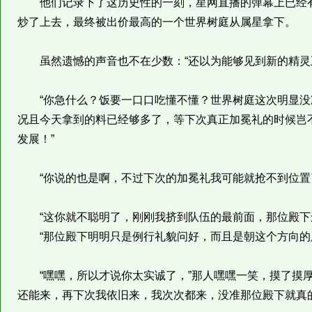
他们记录下了这历史性的一刻，星网直播的弹幕上已经有
炒了上去，最终被出价最高的一个世界树庭从属星拿下。
虽然遗憾的声音也不在少数：“还以为能够见到新的精灵
“你急什么？饭要一口口吃懂不懂？世界树庭这次明显没
况且今天拿到的料已经够多了，等下次真正加冕礼的时候岂
发展！”
“你说的也是啊，不过下次的加冕礼我可能就抢不到位置
“这你就不聪明了，刚刚我挤到队伍的最前面，那位殿下
“那位殿下明明只是例行礼貌问好，而且是朝这个方向的所
“嘿嘿，所以才说你太实诚了，”那人嘿嘿一笑，摸了摸厚
还能来，再下次我依旧来，我次次都来，没准那位殿下就真