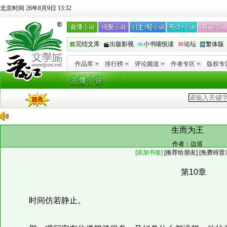
北京时间 26年8月9日 13:32
完结文库
出版影视
小书喵悦读
论坛
繁体版
作品库
排行榜
评论频道
作者专区
版权专
生而为王
作者：
边巡
[添加书签]
[
推荐给朋友
]
[免费得晋
第10章
时间仿若静止。