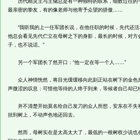
历代精灵王与王储总是有一种独特的联系，细数过往的一
最亲密的挚友，有的像老师与他寄予众望的骄傲……
“我听我的上一任军团长说，在他任职的时候，先代还活着
他总会看见先代伫立在母树之下的身影，最长的时候，对方
子，也不说话。”
另一个军团长了然开口：“他一定在等一个人……”
众人神情恍然，将目光缓缓移向此刻正站在树下的金色身
声微涩的叹息：可惜他等待的人终于到来，等候者自己却已
并不清楚开始莫名给自己发刀的众人所想，安东在不失礼
挂到树上，不动声色地还回去。
然而，母树实在是太高太大了，最低的一根树杈少说也在