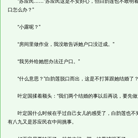
“苏应民……”苏应民这是不安好心，但白韵莲也不敢明着
口怎么办？”
“小露呢？”
“房间里做作业，我没敢告诉她户口没迁成。”
“我另外给她想办法迁户口。”
“什么意思？”白韵莲脱口而出，这是不打算跟她结婚了
叶定国揉着额头：“我们两个结婚的事以后再说，要先做
叶定国什么时候在乎过自己女儿的感受了，白韵莲也不知
有八九又是苏应民在中间挑事。