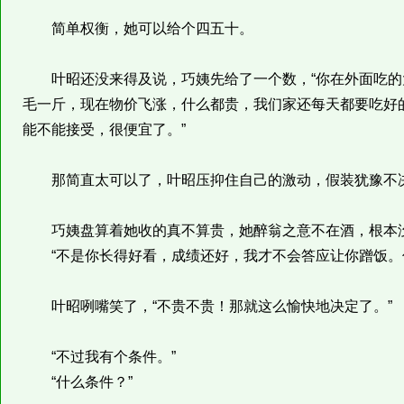
简单权衡，她可以给个四五十。
叶昭还没来得及说，巧姨先给了一个数，“你在外面吃的
毛一斤，现在物价飞涨，什么都贵，我们家还每天都要吃好
能不能接受，很便宜了。”
那简直太可以了，叶昭压抑住自己的激动，假装犹豫不
巧姨盘算着她收的真不算贵，她醉翁之意不在酒，根本
“不是你长得好看，成绩还好，我才不会答应让你蹭饭。你
叶昭咧嘴笑了，“不贵不贵！那就这么愉快地决定了。”
“不过我有个条件。”
“什么条件？”