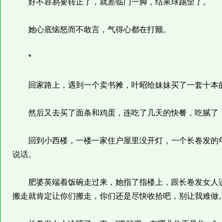
好不容易要转正了，就差临门一脚，结果球踢歪了。
她心底恼怒而不敢言，气得心都在打颤。
*
回家路上，遇到一个卖书摊，叶昭给妹妹买了一套十本
然后又去买了面条和鸡蛋，连吃了几天的快餐，吃腻了，
回到小西楼，一楼一家住户屋里没开灯，一个长卷发的年
说话。
肥婆英端着饭碗走过来，她指了指楼上，跟长卷发女人说
搬走就肯定让你们搬走，你们还是尽快收拾吧，别让我难做。