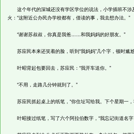
这个年代的深城还没有学区学位的说法，小学插班不涉及
火：“这附近公办民办学校都有，借读的事，我去想办法。”
“谢谢苏叔叔，你真是我爸……和我妈妈的好朋友。”
苏应民本来还笑着的脸，听到“我妈妈”几个字，顿时尴
叶昭背起包要回去，苏应民：“我开车送你。”
“不用，走路几分钟就到了。”
苏应民抓起桌上的纸笔，“你住址写给我。下个星期一，我
叶昭接过纸笔，写了六个阿拉伯数字，“我忘记街道名字