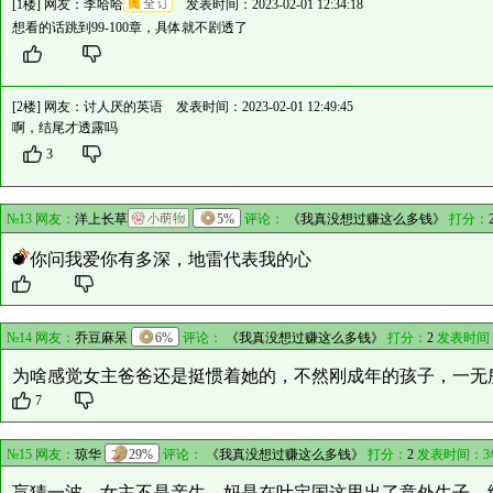
[1楼] 网友：
李哈哈
发表时间：2023-02-01 12:34:18
想看的话跳到99-100章，具体就不剧透了
[2楼] 网友：
讨人厌的英语
发表时间：2023-02-01 12:49:45
啊，结尾才透露吗
3
№13 网友：
洋上长草
5%
评论：
《我真没想过赚这么多钱》
打分：
你问我爱你有多深，地雷代表我的心
№14 网友：
乔豆麻呆
6%
评论：
《我真没想过赚这么多钱》
打分：
2
发表时间
为啥感觉女主爸爸还是挺惯着她的，不然刚成年的孩子，一无
7
№15 网友：
琼华
29%
评论：
《我真没想过赚这么多钱》
打分：
2
发表时间：3
盲猜一波，女主不是亲生，妈是在叶定国这里出了意外生子，