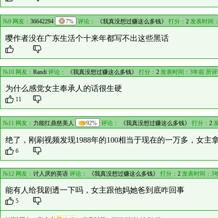
№9 网友：
36642294
7%
评论：
《我真没想过赚这么多钱》
打分：
2
发表时间：
嘤作者没在广东生活个十来年都写不出这些黑话
№10 网友：
Randi
评论：
《我真没想过赚这么多钱》
打分：
2
发表时间：3年前 所
为什么感觉女主奉承人的话很生硬
11
№11 网友：
力能扛鼎慈美人
92%
评论：
《我真没想过赚这么多钱》
打分：
2
发
绝了，刚刷视频发现1988年的100相当于现在的一万多，女主拿
6
№12 网友：
讨人厌的英语
评论：
《我真没想过赚这么多钱》
打分：
2
发表时间：3
能有人给我剧透一下吗，女主跟他妈她爸到底咋回事
5