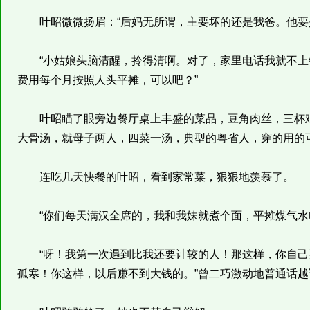
叶昭微微扬眉：“后妈无所谓，主要坏的还是我爸。他要是
“小姑娘头脑清醒，拎得清啊。对了，家里电话我就不上
费用每个月按照人头平摊，可以吧？”
叶昭瞄了眼旁边餐厅桌上丰盛的菜品，豆角肉丝，三杯鸡
大骨汤，就母子两人，四菜一汤，典型的粤省人，穿的用的
连吃几天快餐的叶昭，看到家常菜，狠狠地羡慕了。
“你们每天满汉全席的，我和我妹就煮个面，平摊煤气水电
“呀！我第一次遇到比我还要计较的人！那这样，你自己
孤寒！你这样，以后赚不到大钱的。”曾二巧激动地普通话