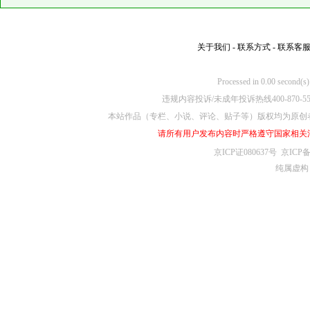
关于我们
-
联系方式
-
联系客
Processed in 0.00
违规内容投诉/未成年投诉热线400-870-5
本站作品（专栏、小说、评论、贴子等）版权均为原创
请所有用户发布内容时严格遵守国家相关
京ICP证080637号
京ICP备
纯属虚构