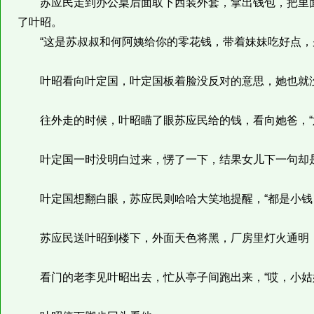
苏应民走到办公桌后面取下西装外套，拿出钱包，把里面
了叶昭。
“这是苏叔叔和何阿姨给你的零花钱，带着妹妹吃好点，
叶昭看向叶定国，叶定国板着脸没反对的意思，她也就没
往外走的时候，叶昭瞄了眼苏应民给的钱，看向她爸，“
叶定国一时没明白过来，愣了一下，结果女儿下一句却是
叶定国想翻白眼，苏应民则哈哈大笑地提醒，“都是小钱，
苏应民送叶昭到楼下，外面天色将黑，厂房里灯火通明，
看门的老李见叶昭出去，忙从亭子间跑出来，“哎，小姑