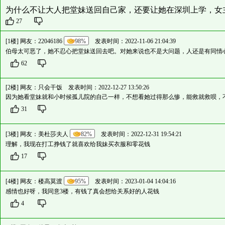
为什么不让大人把堂妹送回自己家，还要让她在深圳上学，女
27
[1楼] 网友：
22046186
98%
发表时间：2022-11-06 21:04:39
伯母太可恶了，她不忍心把堂妹送回去吧。对她来说也不是大问题，人还是有同情
62
[2楼] 网友：
只会干饭
发表时间：2022-12-27 13:50:26
因为她看堂妹就和小时候孤儿院的自己一样，不想看她过得那么惨，能救就救呗，
31
[3楼] 网友：
美杜莎夫人
82%
发表时间：2022-12-31 19:54:21
理解，我现在打工挣钱了就喜欢给我妹买衣服和零花钱
17
[4楼] 网友：
楼高莫渡
95%
发表时间：2023-01-04 14:04:16
感情也好呀，我同意3楼，有钱了真会想给关系好的人花钱
4