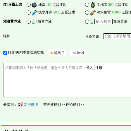
炸TA霸王票
地雷
100
点晋江币
手榴弹
500
点晋江币
浅水炸弹
5000
点晋江币
深水鱼雷
10000
点晋
灌溉营养液
1瓶营养液
瓶营养液
昵称：
评论主题：
打开/关闭本文嗑糖功能
嗑到了
kswl
根据国家相关法律法规规定，请您先登入后再发言！
登入
|
注册
分享到：
新浪微博
营养液规则>>
评论规则>>