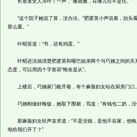
长卷发女人冷哼了一声，“搬就搬，在哪儿住不是住。”
“这个院子她说了算，没办法。”肥婆英小声说着，抬头看
那么重。”
叶昭笑道：“书，还有鸡蛋。”
叶昭还没搞清楚肥婆英和哑巴姐弟两个与巧姨之间的关系
态度，可以用四个字形容“唯命是从”。
上楼后，巧姨家门敞开着，有个麻脸妇女站在厨房门口
巧姨刚做好晚饭，她取下围裙，骂道：“有钱包二奶，没钱
那麻脸妇女轻声哀求道：“不是没钱，是他不在家，他晚
电给我们开了？”