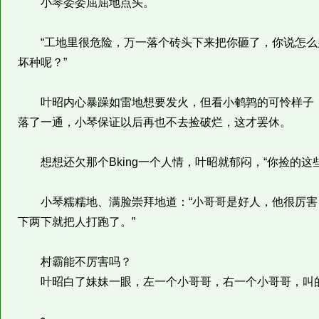
小琴委委屈屈地点头。
“工地里很危险，万一落个砖头下来把你砸了，你说怎么
坏种呢？”
叶昭内心暴躁如雷地想要发火，但看小鹌鹑的可怜样子，
落了一通，小琴保证以后再也不去捡破烂，这才罢休。
想想还欠那个Bking一个人情，叶昭就郁闷，“你捡的这
小琴糯糯地、满脸崇拜地道：“小哥哥是好人，他很厉害
下两下就把人打跑了。”
村霸能不厉害吗？
叶昭白了妹妹一眼，左一个小哥哥，右一个小哥哥，叫