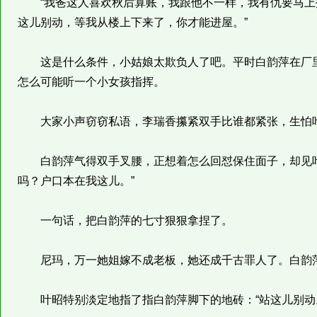
“我爸这人喜欢秋后算账，我跟他不一样，我有仇要马上
这儿别动，等我从楼上下来了，你才能进屋。”
这是什么条件，小姑娘太欺负人了吧。平时白韵萍在厂里
怎么可能听一个小女孩指挥。
大家小声窃窃私语，李瑞香攥紧双手比谁都紧张，生怕叶
白韵萍气得双手叉腰，正想着怎么回怼保住面子，却见叶
吗？户口本在我这儿。”
一句话，把白韵萍的七寸狠狠拿捏了。
尼玛，万一她姐嫁不成老板，她还成千古罪人了。白韵萍
叶昭特别淡定地指了指白韵萍脚下的地砖：“站这儿别动