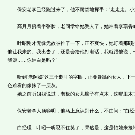
保安老李已经跑过来了，他不耐烦地挥手：“走走走。小姑
高月月捂着半张脸，老同学给她丢人了，她冲着李瑞香喊
叶昭刚才无缘无故被推了一下，正不爽快，她盯着那颐指
他让我来的。我出去了，还是会给他打电话，我就跟他说，
我滚……你姓白是吗？”
听到“老阿姨”这三个刺耳的字眼，正要暴跳的女人，下一
色难看的像抹了一层灰。
她之前听姐姐说过，老板的女儿脑子有点木，这哪里木
保安老李人顶聪明，他马上意识到什么，不由问：“白经理
白经理，叶昭一听忍不住笑了，果然是，这是怕她来抢地