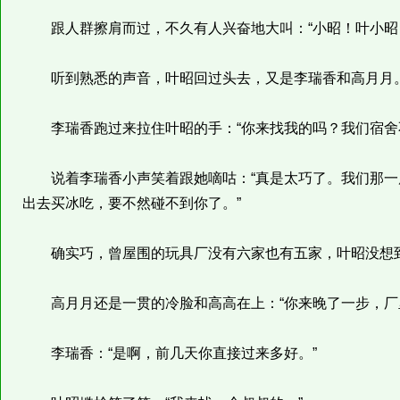
跟人群擦肩而过，不久有人兴奋地大叫：“小昭！叶小昭
听到熟悉的声音，叶昭回过头去，又是李瑞香和高月月
李瑞香跑过来拉住叶昭的手：“你来找我的吗？我们宿舍
说着李瑞香小声笑着跟她嘀咕：“真是太巧了。我们那一
出去买冰吃，要不然碰不到你了。”
确实巧，曾屋围的玩具厂没有六家也有五家，叶昭没想到
高月月还是一贯的冷脸和高高在上：“你来晚了一步，厂里
李瑞香：“是啊，前几天你直接过来多好。”