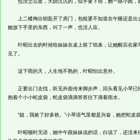
也没怎么逛，天阴沉沉的，似乎要下雨，她一路小跑，跑
上二楼掏出钥匙开了房门，包租婆不知道在午睡还是出去
她放下手里的东西，叫了一声，也没人应。
叶昭出去的时候给妹妹在桌上留了纸条，让她醒后在家乖
见了。
这下雨的天，人生地不熟的，叶昭怕出意外。
正要出门去找，听见外面传来脚步声，回头看见小琴已经
抱着个小小蛇皮袋，蛇皮袋滴滴答答往下滴着雨水。
“姐，我捡了好多铁。”小琴语气里都是兴奋，她把蛇皮
叶昭顿时无语，她中午跟妹妹说的话，白说了，还没来得