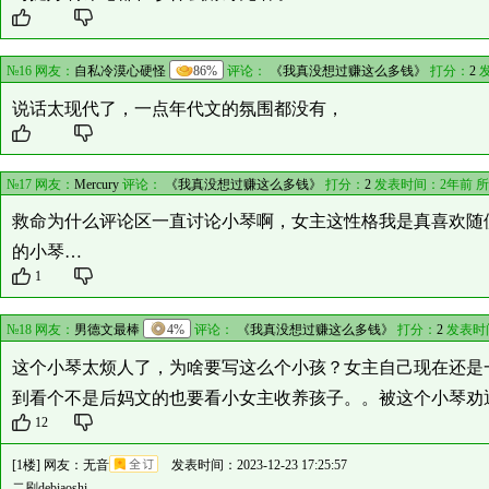
№16 网友：
自私冷漠心硬怪
86%
评论：
《我真没想过赚这么多钱》
打分：
2
发
说话太现代了，一点年代文的氛围都没有，
№17 网友：
Mercury
评论：
《我真没想过赚这么多钱》
打分：
2
发表时间：2年前 
救命为什么评论区一直讨论小琴啊，女主这性格我是真喜欢随
的小琴…
1
№18 网友：
男德文最棒
4%
评论：
《我真没想过赚这么多钱》
打分：
2
发表时
这个小琴太烦人了，为啥要写这么个小孩？女主自己现在还是
到看个不是后妈文的也要看小女主收养孩子。。被这个小琴劝
12
[1楼] 网友：
无音
发表时间：2023-12-23 17:25:57
二刷debiaoshi