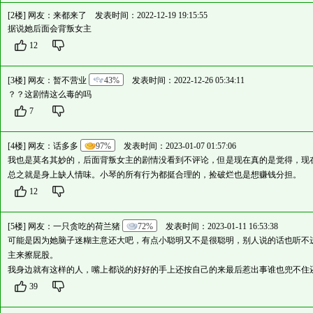
[2楼] 网友：
来都来了
发表时间：2022-12-19 19:15:55
据说她后面会背叛女主
12
[3楼] 网友：
暂不营业
43%
发表时间：2022-12-26 05:34:11
？？这剧情这么毒的吗
7
[4楼] 网友：
话多多
97%
发表时间：2023-01-07 01:57:06
我也是莫名其妙的，后面背叛女主的剧情没看到不评论，但是现在真的是觉得，现
总之就是身上缺人情味。小琴的所有行为都挺合理的，捡破烂也是想赚钱分担。
12
[5楼] 网友：
一只贪吃的荷兰猪
72%
发表时间：2023-01-11 16:53:38
可能是因为她脑子迷糊主意还大吧，有点小聪明又不是很聪明，别人说的话也听不
主来擦屁股。
我身边就有这样的人，嘴上都说的好好的手上还按自己的来最后惹出事谁也兜不住
39