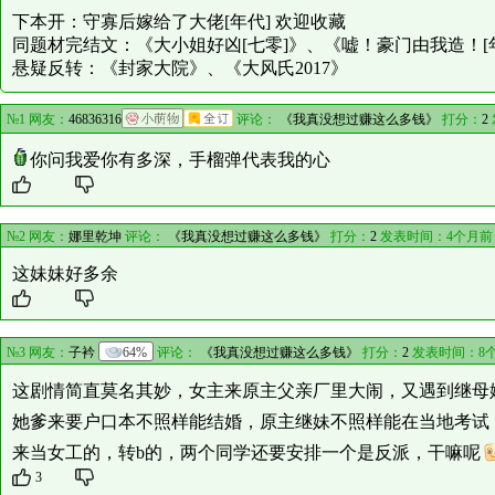
下本开：守寡后嫁给了大佬[年代] 欢迎收藏
同题材完结文：《大小姐好凶[七零]》、《嘘！豪门由我造！[
悬疑反转：《封家大院》、《大风氏2017》
№1 网友：
46836316
评论：
《我真没想过赚这么多钱》
打分：
2
你问我爱你有多深，手榴弹代表我的心
№2 网友：
娜里乾坤
评论：
《我真没想过赚这么多钱》
打分：
2
发表时间：4个月前
这妹妹好多余
№3 网友：
子衿
64%
评论：
《我真没想过赚这么多钱》
打分：
2
发表时间：8
这剧情简直莫名其妙，女主来原主父亲厂里大闹，又遇到继母
她爹来要户口本不照样能结婚，原主继妹不照样能在当地考试
来当女工的，转b的，两个同学还要安排一个是反派，干嘛呢
3