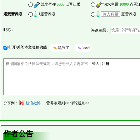
浅水炸弹
5000
点晋江币
深水鱼雷
10000
点晋
灌溉营养液
1瓶营养液
瓶营养液
昵称：
评论主题：
打开/关闭本文嗑糖功能
嗑到了
kswl
根据国家相关法律法规规定，请您先登入后再发言！
登入
|
注册
分享到：
新浪微博
营养液规则>>
评论规则>>
作者公告