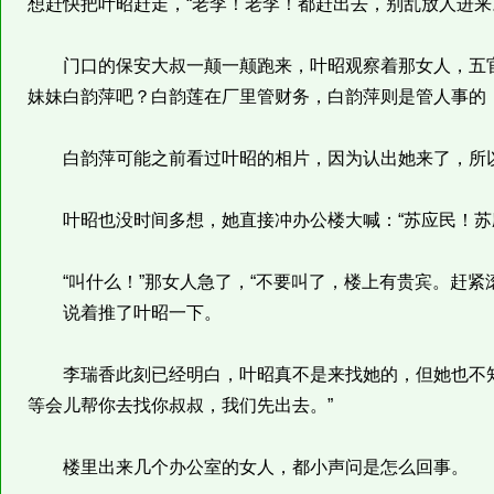
想赶快把叶昭赶走，“老李！老李！都赶出去，别乱放人进来
门口的保安大叔一颠一颠跑来，叶昭观察着那女人，五官
妹妹白韵萍吧？白韵莲在厂里管财务，白韵萍则是管人事的
白韵萍可能之前看过叶昭的相片，因为认出她来了，所以
叶昭也没时间多想，她直接冲办公楼大喊：“苏应民！苏
“叫什么！”那女人急了，“不要叫了，楼上有贵宾。赶紧滚
说着推了叶昭一下。
李瑞香此刻已经明白，叶昭真不是来找她的，但她也不知
等会儿帮你去找你叔叔，我们先出去。”
楼里出来几个办公室的女人，都小声问是怎么回事。