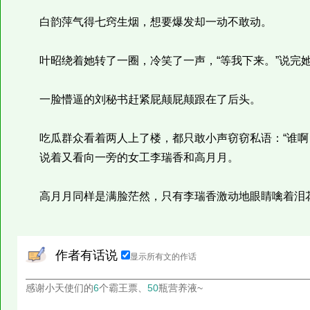
白韵萍气得七窍生烟，想要爆发却一动不敢动。
叶昭绕着她转了一圈，冷笑了一声，“等我下来。”说完她
一脸懵逼的刘秘书赶紧屁颠屁颠跟在了后头。
吃瓜群众看着两人上了楼，都只敢小声窃窃私语：“谁啊
说着又看向一旁的女工李瑞香和高月月。
高月月同样是满脸茫然，只有李瑞香激动地眼睛噙着泪花
作者有话说
显示所有文的作话
感谢小天使们的
6
个霸王票、
50
瓶营养液~