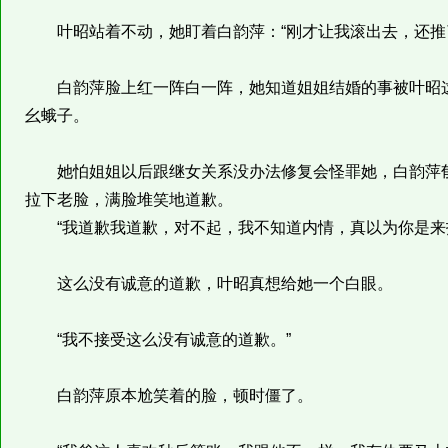
叶昭站着不动，她盯着白韵萍：“刚才让我滚出去，还推
白韵萍脸上红一阵白一阵，她知道姐姐结婚的事被叶昭这
幺蛾子。
她怕姐姐以后跟继女关系没办法修复会怪罪她，白韵萍郁
拉下老脸，满脸堆笑地道歉。
“我道歉我道歉，对不起，我不知道内情，真以为你是来
这么没有诚意的道歉，叶昭真想给她一个白眼。
“我不接受这么没有诚意的道歉。”
白韵萍原本尬笑着的脸，顿时僵了。