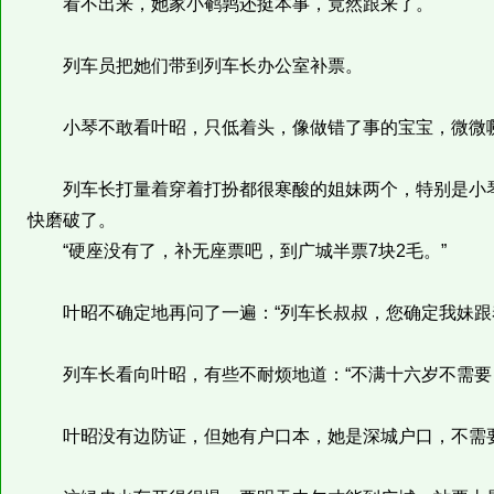
看不出来，她家小鹌鹑还挺本事，竟然跟来了。
列车员把她们带到列车长办公室补票。
小琴不敢看叶昭，只低着头，像做错了事的宝宝，微微噘
列车长打量着穿着打扮都很寒酸的姐妹两个，特别是小琴
快磨破了。
“硬座没有了，补无座票吧，到广城半票7块2毛。”
叶昭不确定地再问了一遍：“列车长叔叔，您确定我妹跟着
列车长看向叶昭，有些不耐烦地道：“不满十六岁不需要
叶昭没有边防证，但她有户口本，她是深城户口，不需