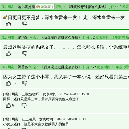
№1 网友：
这书真好看
评论：
《我真没想过赚这么多钱》
打分：
2
发表
日更日更不是梦，深水鱼雷来一发！||走，深水鱼雷来一发
№2 网友：
消消乐
评论：
《我真没想过赚这么多钱》
打分：
2
发表时间：1星期前 
最烦这种类型的系统文了。。。。。怎么那么多话，让系统重
№3 网友：
野蔷薇
评论：
《我真没想过赚这么多钱》
打分：
-2
发表时间：1年前 所
因为女主带了这个小琴，我又弃了一本小说，还好只看到第三
15
[1楼] 网友：
三羧酸循环
发表时间：2025-11-28 15:35:50
同样，还好只是第三章，最讨厌要背负他人命运了
6
[2楼] 网友：
江上清风
发表时间：2026-01-06 00:05:30
小女孩还好，但是不太喜欢救赎男人的情节