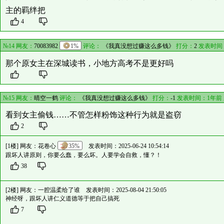
主的羁绊把
4
№14 网友：
70083982
1%
评论：
《我真没想过赚这么多钱》
打分：
2
发表时间
那个原女主在深城读书，小地方高考不是更好吗
№15 网友：
晴空一鹤
评论：
《我真没想过赚这么多钱》
打分：
-1
发表时间：1年前
看到女主偷钱……不管怎样粉饰这种行为就是盗窃
2
[1楼] 网友：
花卷心
35%
发表时间：2025-06-24 10:54:14
跟坏人讲原则，你要么蠢，要么坏。人要学会自救，懂？！
38
[2楼] 网友：
一腔温柔给了谁
发表时间：2025-08-04 21:50:05
神经呀，跟坏人讲仁义道德等于把自己搞死
7