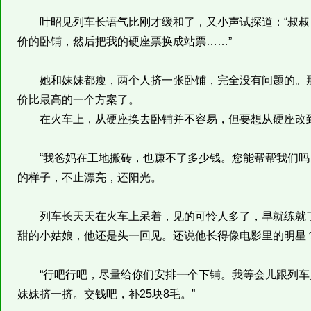
叶昭见列车长语气比刚才缓和了，又小声试探道：“叔叔
价的卧铺，然后把我的硬座票换成站票……”
她和妹妹都瘦，两个人挤一张卧铺，完全没有问题的。那
价比最高的一个方案了。
在火车上，从硬座换去卧铺并不容易，但要想从硬座改到
“我爸妈在工地搬砖，也赚不了多少钱。您能帮帮我们吗，
的样子，不止漂亮，还阳光。
列车长天天在火车上呆着，见的可怜人多了，早就练就了
甜的小姑娘，他还是头一回见。还说他长得像电影里的明星
“行吧行吧，尽量给你们安排一个下铺。我等会儿跟列车
妹妹挤一挤。交钱吧，补25块8毛。”