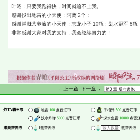
叶昭：只要我跑得快，时间就追不上我。
感谢投出地雷的小天使：阿离 2个；
感谢灌溉营养液的小天使：志龙小子 10瓶；划水冠军 8瓶
非常感谢大家对我的支持，我会继续努力的！
←上一章
下一章→
炸TA霸王票
地雷
100
点晋江币
手榴弹
500
点晋江币
浅水炸弹
5000
点晋江币
深水鱼雷
10000
点晋
灌溉营养液
1瓶营养液
瓶营养液