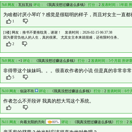
№8 网友：
瓦拉瓦拉
评论：
《我真没想过赚这么多钱》
打分：
2
发表时间：1年前 
为啥都讨厌小琴吖？感觉是很聪明的样子，而且对女主一直都
1
[1楼] 网友：
推书不要推耽美，谢谢！
发表时间：2026-02-15 06:37:38
因为要背负他人的人生，真的很累。 尤其女主本来就很难，还有限时任务。
2
№9 网友：
+1
评论：
《我真没想过赚这么多钱》
打分：
2
发表时间：5个月前 所评
非得带这个妹妹吗。。。很喜欢作者的小说 但是真的非常非
5
№10 网友：
似柒不玖
评论：
《我真没想过赚这么多钱》
打分：
2
发表时间：6个
作者怎么不开段评 我真的想大骂这个系统。
№11 网友：
向着太阳的方向
80%
评论：
《我真没想过赚这么多钱》
打分：
2
发