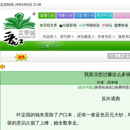
北京时间 26年8月6日 22:49
完结文库
出版影视
小书喵悦读
论坛
繁体版
作品库
排行榜
评论频道
作者专区
版权专
我真没想过赚这么多
作者：
四单铺
[添加书签]
[
推荐给朋友
]
[免费得晋
反向逃跑
叶定国的钱夹里除了户口本，还有一沓蓝色百元大钞，叶
留的意识占据了上峰，她全数拿走。