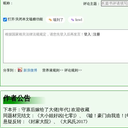
昵称：
评论主题：
打开/关闭本文嗑糖功能
嗑到了
kswl
根据国家相关法律法规规定，请您先登入后再发言！
登入
|
注册
分享到：
新浪微博
营养液规则>>
评论规则>>
作者公告
下本开：守寡后嫁给了大佬[年代] 欢迎收藏
同题材完结文：《大小姐好凶[七零]》、《嘘！豪门由我造！[
悬疑反转：《封家大院》、《大风氏2017》