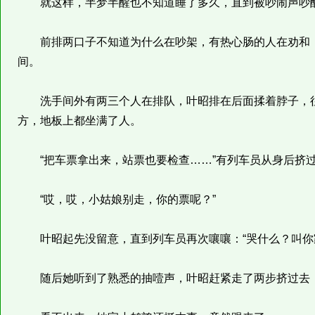
就这样，半梦半醒也不知道睡了多久，直到被吵闹声吵
前排两口子不知道为什么在吵架，有热心肠的人在劝和，
间。
洗手间外有两三个人在排队，叶昭排在后面揉着脖子，往
方，地板上都坐满了人。
“把车票拿出来，站票也要检查……”有列车员从身后挤
“哎，哎，小姑娘别走，你的票呢？”
叶昭起先没留意，直到列车员再次嚷嚷：“哭什么？叫你家
随后她听到了熟悉的抽噎声，叶昭赶紧走了两步挤过去