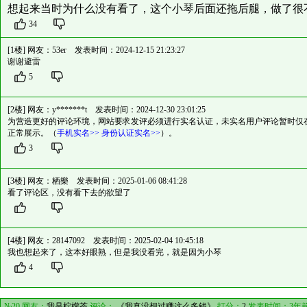
想起来当时为什么没有看了，这个小琴后面还拖后腿，做了很
34
[1楼] 网友：
53er
发表时间：2024-12-15 21:23:27
谢谢避雷
5
[2楼] 网友：
y*******t
发表时间：2024-12-30 23:01:25
为营造更好的评论环境，网站要求发评必须进行实名认证，未实名用户评论暂时仅
正常展示。（
手机实名>>
身份认证实名>>
）。
3
[3楼] 网友：
栖樂
发表时间：2025-01-06 08:41:28
看了评论区，没有看下去的欲望了
[4楼] 网友：
28147092
发表时间：2025-02-04 10:45:18
我也想起来了，这本好眼熟，但是我没看完，就是因为小琴
4
№20 网友：
我是柠檬茶
评论：
《我真没想过赚这么多钱》
打分：
2
发表时间：3年