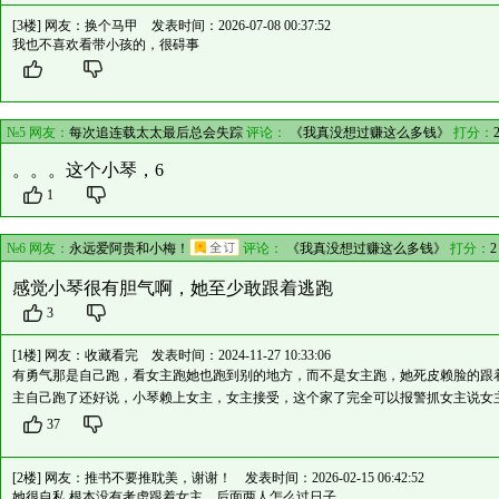
[3楼] 网友：
换个马甲
发表时间：2026-07-08 00:37:52
我也不喜欢看带小孩的，很碍事
№5 网友：
每次追连载太太最后总会失踪
评论：
《我真没想过赚这么多钱》
打分：
。。。这个小琴，6
1
№6 网友：
永远爱阿贵和小梅！
评论：
《我真没想过赚这么多钱》
打分：
2
感觉小琴很有胆气啊，她至少敢跟着逃跑
3
[1楼] 网友：
收藏看完
发表时间：2024-11-27 10:33:06
有勇气那是自己跑，看女主跑她也跑到别的地方，而不是女主跑，她死皮赖脸的跟
主自己跑了还好说，小琴赖上女主，女主接受，这个家了完全可以报警抓女主说女
37
[2楼] 网友：
推书不要推耽美，谢谢！
发表时间：2026-02-15 06:42:52
她很自私 根本没有考虑跟着女主，后面两人怎么过日子。