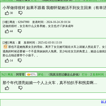
小琴做得很对 如果不跟着 我都怀疑她活不到女主回来（有幸
30
[1楼] 网友：
62947990
发表时间：2024-10-24 20:10:34
还做的很对，女主有什么义务养她，女主也才17岁未成年
44
[2楼] 网友：
夏
发表时间：2025-02-03 01:13:19
那也不是她拖累女主的理由，离开了女主她可能在火车上就被人拐走卖了。女
逃跑的时候还要被一个不是亲妹妹的人拖累。至少站在女主的角度上，她这么做就
那么点钱还要带个小孩子。。
14
№21 网友：
阿零零
95%
评论：
《我真没想过赚这么多钱》
打分：
2
发表时间：
那个年代漂亮姑娘一个人上火车，真不怕扒手和拐卖啊…
以