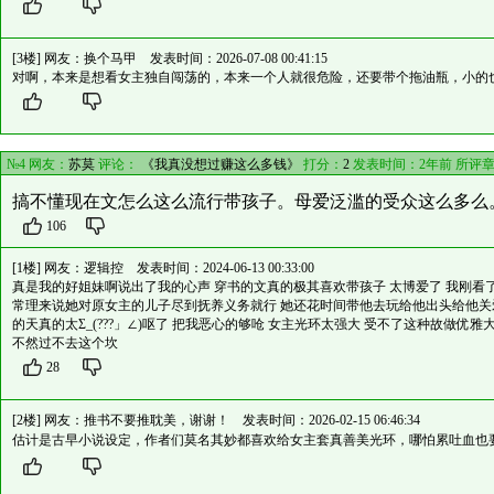
[3楼] 网友：
换个马甲
发表时间：2026-07-08 00:41:15
对啊，本来是想看女主独自闯荡的，本来一个人就很危险，还要带个拖油瓶，小的
№4 网友：
苏莫
评论：
《我真没想过赚这么多钱》
打分：
2
发表时间：2年前 所评
搞不懂现在文怎么这么流行带孩子。母爱泛滥的受众这么多么
106
[1楼] 网友：
逻辑控
发表时间：2024-06-13 00:33:00
真是我的好姐妹啊说出了我的心声 穿书的文真的极其喜欢带孩子 太博爱了 我刚看
常理来说她对原女主的儿子尽到抚养义务就行 她还花时间带他去玩给他出头给他关爱
的天真的太Σ_(???」∠)呕了 把我恶心的够呛 女主光环太强大 受不了这种故做优
不然过不去这个坎
28
[2楼] 网友：
推书不要推耽美，谢谢！
发表时间：2026-02-15 06:46:34
估计是古早小说设定，作者们莫名其妙都喜欢给女主套真善美光环，哪怕累吐血也