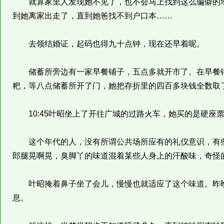
就算家里人发现她不见了，也不会马上找到这么偏僻的地
到她离家出走了，直到她爸找不到户口本……
去领结婚证，起码也得九十点钟，现在还早着呢。
储蓄所旁边有一家早餐铺子，五点多就开市了。在早餐铺
粑，等八点储蓄所开了门，她把存折里的四百多块钱全数取
10:45叶昭坐上了开往广城的过路火车，她买的是硬座
这个年代的人，没有所谓公共场所应有的礼仪意识，有些
郎腿晃啊晃，臭脚丫的味道混着某些人身上的汗酸味，奇怪
叶昭掩着鼻子坐了会儿，慢慢也就适应了这个味道。昨晚
息。