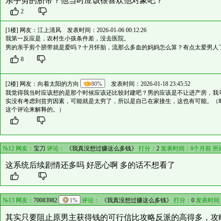
亲手剪的脐带？他当时应该很喜欢他对象吧？
2
[1楼] 网友：
江上清风
发表时间：2026-01-06 00:12:26
我第一反应是，农村生小孩条件差，没去医院。
男的亲手剪个脐带就是爱吗？十月怀胎，流那么多血的妈妈怎么算？有点太爱男人
8
[2楼] 网友：
向着太阳的方向
80%
发表时间：2026-01-18 23:45:52
我觉得我当时应该想的是那个时候应该还比较封建吧？男的应该是不让进产房，我
实没有考虑到贫穷因素，可能就是太穷了，所以是自己在家接生，这也有可能。（
这个评论来解释的。）
№12 网友：
宝刀
评论：
《我真没想过赚这么多钱》
打分：
2
发表时间：8个月前 所
这系统后续剧情还多吗 好恶心啊 多的话不想看了
№13 网友：
70083982
1%
评论：
《我真没想过赚这么多钱》
打分：
0
发表时间
其实只要阻止原男主获得钱的可行信比攻略反派的高得多，攻