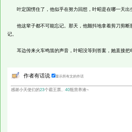
叶定国愣住了，他似乎在努力回想，叶昭是在哪一天出生
他这辈子都不可能忘记。那天，他颤抖地拿着剪刀剪断脐
记。
耳边传来火车鸣笛的声音，叶昭没等到答案，她直接把
作者有话说
显示所有文的作话
感谢小天使们的
23
个霸王票、
40
瓶营养液~