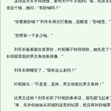
这绿皮火车开得很慢，要明天中午才能到广城，站票太累
省这个钱，她问：“有卧铺吗？”
“你要换卧铺？”列车长再次打量她，提醒道：“卧铺贵。”
“您帮算一下多少钱。”
列车长板着脸在算票价，叶昭脑子转得很快，她先卖了个
长得跟里面的男主角他爸很像。”
列车长咧嘴笑了，“我有这么老吗？”
叶昭摇头：“不是老，是帅，男主他爸比男主角帅！”
比男主还帅？列车长听了叶昭的奉承话，眉毛都飞起来了
“来，先补你妹妹从宛城到这里的站票，然后再补卧铺票