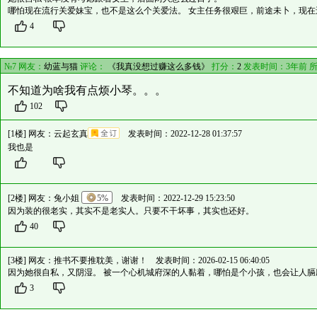
哪怕现在流行关爱妹宝，也不是这么个关爱法。 女主任务很艰巨，前途未卜，现
4
№7 网友：
幼蓝与猫
评论：
《我真没想过赚这么多钱》
打分：
2
发表时间：3年前 
不知道为啥我有点烦小琴。。。
102
[1楼] 网友：
云起玄真
发表时间：2022-12-28 01:37:57
我也是
[2楼] 网友：
兔小姐
5%
发表时间：2022-12-29 15:23:50
因为装的很老实，其实不是老实人。只要不干坏事，其实也还好。
40
[3楼] 网友：
推书不要推耽美，谢谢！
发表时间：2026-02-15 06:40:05
因为她很自私，又阴湿。 被一个心机城府深的人黏着，哪怕是个小孩，也会让人膈
3