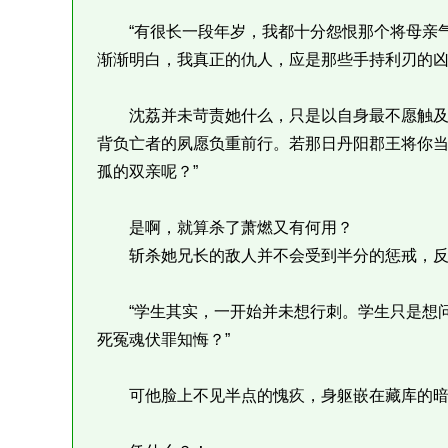
“有很长一段年岁，我都十分怨恨那个将母亲气
渐渐明白，我真正的仇人，应是那些手持利刃的凶
沈荔并未苛责她什么，只是以自身最不愿触及的
背负亡者的夙愿负重前行。若那日丹阳郡王将你
孤的双亲呢？”
是啊，就算杀了萧燃又有何用？
斩杀她兄长的敌人并不会受到半分的惩戒，反
“学生其实，一开始并未想行刺。学生只是想问
死冤魂伏罪知悔？”
可他脸上不见半点的愧疚，身躯嵌在藏库的暗