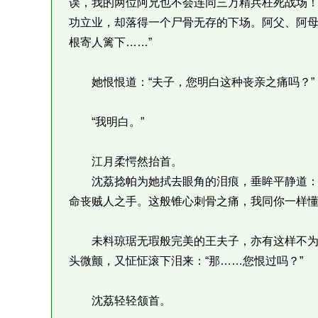
误，我的两位阿兄也不会连同三万精兵枉死战场
功立业，却落得一个尸骨无存的下场。阿父、阿
根寄人篱下……”
她恨恨道：“夫子，您明白这种丧亲之痛吗？”
“我明白。”
江月柔愕然抬首。
沈荔捻帕为她拭去眼角的泪痕，垂眸平静道：“
命丧贼人之手。这般锥心刺骨之痛，我同你一样懂
未料琼琚无瑕般完美的王夫子，亦有这样不为
头微颤，又怔怔滚下泪来：“那……您恨过吗？”
沈荔轻轻颔首。