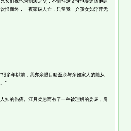
！兄长们视他为刎颈之交，不惜忤逆父母也要追随他建
母饮恨而终，一夜家破人亡，只留我一介孤女如浮萍无
很多年以前，我亦亲眼目睹至亲与亲如家人的随从
。”
人知的伤痛。江月柔忽而有了一种被理解的委屈，肩