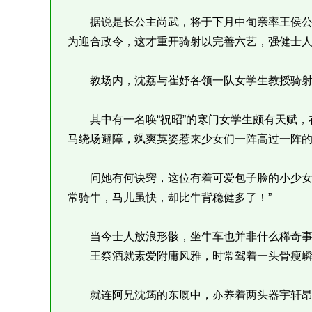
据说是长公主尚武，将于下月中旬亲率王侯公
为迎合政令，这才重开骑射以完善六艺，强健士
教场内，沈荔与崔妤各领一队女学生教授骑射
其中有一名唤“祝昭”的寒门女学生颇有天赋，
马绕场避障，飒爽英姿惹来少女们一阵高过一阵
问她有何诀窍，这位有着可爱包子脸的小少女将
常骑牛，马儿虽快，却比牛背稳健多了！”
当今士人放浪形骸，坐牛车也并非什么稀奇事
王祭酒就素爱附庸风雅，时常驾着一头骨瘦嶙
就连阿兄沈筠的东厩中，亦养着两头器宇轩昂