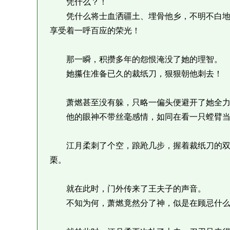
凭什么？！
凭什么将士血洒疆土、埋骨他乡，不明不白地
享受着一呼百应的荣光！
那一瞬，积攒多年的怨恨淹没了她的理智。
她攥住准备已久的裁纸刀，狠狠朝他刺去！
萧燃甚至没有躲，只略一偏头便避开了她全力
他的眼神不带丝毫感情，如同在看一只螳臂当
江月柔刺了个空，踉跄几步，握着裁纸刀的双
栗。
就在此时，门外传来了王夫子的声音。
不知为何，萧燃竟然分了神，似是在顾忌什么