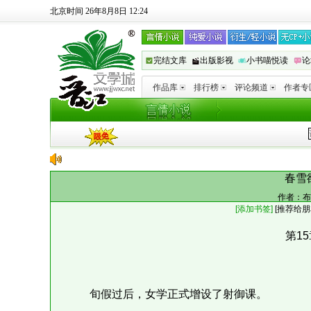
北京时间 26年8月8日 12:24
完结文库
出版影视
小书喵悦读
论
作品库
排行榜
评论频道
作者专
春雪
作者：
布
[添加书签]
[
推荐给朋
第15
旬假过后，女学正式增设了射御课。