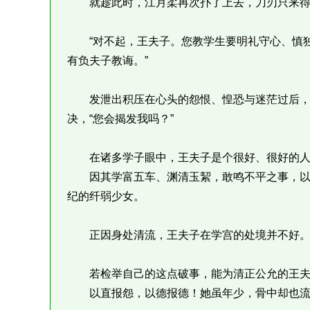
就趁此时，江月柔再次扑了上去，刀刃只来得
“对不起，王夫子。您教学生要明礼守心、慎独
有负夫子教诲。”
发泄出积压在心头的怨恨、惶恐与迷茫过后，
决，“您会揭发我吗？”
在诸多学子眼中，王夫子是个很好、很好的人
因其学富五车、渊清玉絜，敢鸣不平之事，以
纪的纤弱少女。
正因身处清流，王夫子在学宫的处境并不好
若检举自己的这点破事，能为清正公允的王夫
以直报怨，以德报德！她虽年少，骨中却也流