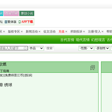
坛
繁体版
APP下载
区
版权专区
新闻活动
征文活动
充值
求助投诉
注册/登入
帮
古代言情
现代言情
幻想现言
古
欲燃
丁琉璃
友
]
[免费得晋江币]
[投诉]
章 绣球