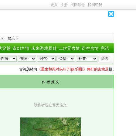
登入
注册
找回账号
找回密码
助
娱乐
代穿越
奇幻言情
未来游戏悬疑
二次元言情
衍生言情
完结
古河悠绪
向
《重生和死对头he了[娱乐圈]》俺打的去埃及
投了
1个深水鱼雷
玺
作 者 推 文
该作者现在暂无推文