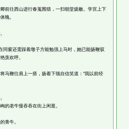
卿前往西山进行春蒐围猎，一扫朝堂疲敝。学宫上下
人体魄。
。
在同窗还需踩着墩子方能勉强上马时，她已能扬鞭驭
的艳羡欢呼。
马鞭往肩上一搭，扬着下颌自信笑道：“我以前经
。
峋的老牛慢吞吞在街上闲逛。
的青牛。