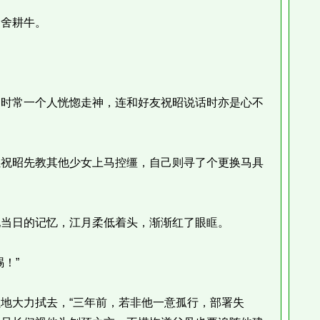
舍耕牛。
时常一个人恍惚走神，连和好友祝昭说话时亦是心不
祝昭先教其他少女上马控缰，自己则寻了个更换马具
当日的记忆，江月柔低着头，渐渐红了眼眶。
！”
大力拭去，“三年前，若非他一意孤行，部署失