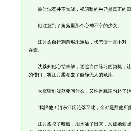
彼时沈荔并不知晓，祝昭骑的牛乃是真正的田
她注意到了角落里那个心神不宁的少女。
江月柔自行刺萧燃未遂后，状态便一直不对，
在焉。
沈荔知她心结未解，遂趁自由练习的契机，让
的借口，将江月柔领去了僻静无人的藏库。
大概猜到沈荔要问什么，又许是藏库勾起了她
“我恨他！河东江氏沦落至此，全都是拜他所赐
江月柔咬了咬唇，泪水涌了出来，又被她倔强地