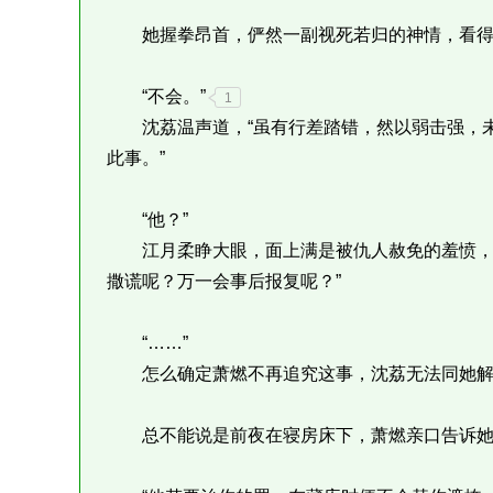
她握拳昂首，俨然一副视死若归的神情，看得
“不会。”
1
沈荔温声道，“虽有行差踏错，然以弱击强，未
此事。”
“他？”
江月柔睁大眼，面上满是被仇人赦免的羞愤，“
撒谎呢？万一会事后报复呢？”
“……”
怎么确定萧燃不再追究这事，沈荔无法同她解
总不能说是前夜在寝房床下，萧燃亲口告诉她