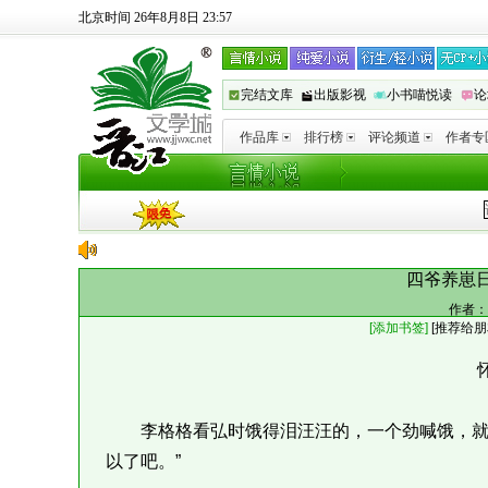
北京时间 26年8月8日 23:57
完结文库
出版影视
小书喵悦读
论
作品库
排行榜
评论频道
作者专
四爷养崽日
作者：
[添加书签]
[
推荐给朋
李格格看弘时饿得泪汪汪的，一个劲喊饿，就忍
以了吧。”