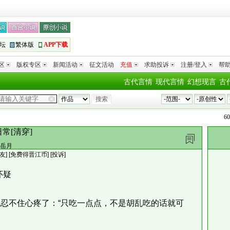
坛
繁体版
APP下载
区
版权专区
新闻活动
征文活动
充值
求助投诉
注册/登入
帮
古代言情
现代言情
幻想现言
古
6017979
常[清穿]
岳月
友
]
[免费得晋江币]
[投诉]
怀疑
不住心疼了：“只吃一点点，不是胡乱吃的话就可