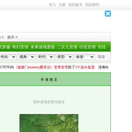
登入
注册
找回账号
找回密码
助
娱乐
代穿越
奇幻言情
未来游戏悬疑
二次元言情
衍生言情
完结
5
向
《被豪门mommy圈养后》空青宿雪
投了
1个深水鱼雷
涟漪
向
《在伟大航路兴风作
作 者 推 文
该作者现在暂无推文