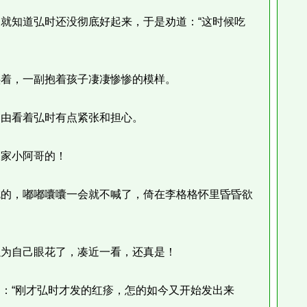
知道弘时还没彻底好起来，于是劝道：“这时候吃
着，一副抱着孩子凄凄惨惨的模样。
由看着弘时有点紧张和担心。
家小阿哥的！
的，嘟嘟囔囔一会就不喊了，倚在李格格怀里昏昏欲
为自己眼花了，凑近一看，还真是！
“刚才弘时才发的红疹，怎的如今又开始发出来