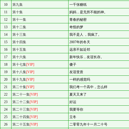
10
第九集
一千张糖纸
11
第十集
妈妈，是无所不能的神。
12
第十一集
青春的秘密
13
第十二集
奇怪的梦
14
第十三集
我不是人 ，我疯了。
15
第十四集
2007年的冬天
16
第十五集
远亲不如近邻
17
第十六集
新年快乐，友谊长存。
18
第十七集
[VIP]
傻子
19
第十八集
[VIP]
友谊变质
20
第十九集
[VIP]
一样的感觉吗
21
第二十集
[VIP]
我们考一个高中，怎么样
22
第二十一集
[VIP]
夏天又来了
23
第二十二集
[VIP]
好运
24
第二十三集
[VIP]
我要等你
25
第二十四集
[VIP]
立冬
26
第二十五集
[VIP]
二零零九年十一月二十号