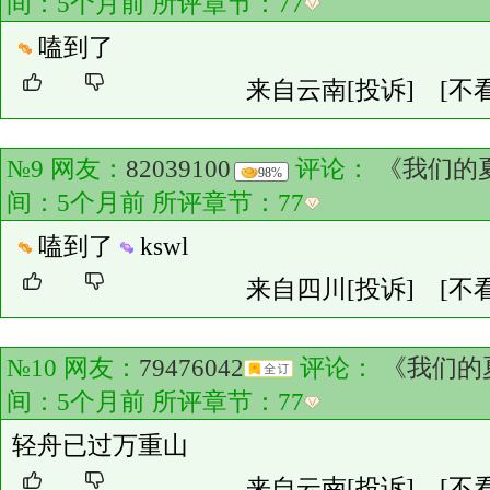
间：5个月前 所评章节：
77
嗑到了
来自云南
[投诉]
[不
№9 网友：
82039100
评论：
《我们的
98%
间：5个月前 所评章节：
77
嗑到了
kswl
来自四川
[投诉]
[不
№10 网友：
79476042
评论：
《我们的
间：5个月前 所评章节：
77
轻舟已过万重山
来自云南
[投诉]
[不