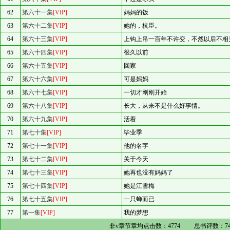
62
第六十一集
[VIP]
妈妈的饭
63
第六十二集
[VIP]
她的，杭臣。
64
第六十三集
[VIP]
上钩上吊一百年不许变，不然以后不相
65
第六十四集
[VIP]
很久以前
66
第六十五集
[VIP]
回家
67
第六十六集
[VIP]
可是妈妈
68
第六十七集
[VIP]
一切才刚刚开始
69
第六十八集
[VIP]
长大，从来不是什么好事情。
70
第六十九集
[VIP]
活着
71
第七十集
[VIP]
毕业季
72
第七十一集
[VIP]
他的名字
73
第七十二集
[VIP]
关于今天
74
第七十三集
[VIP]
她再也没有妈妈了
75
第七十四集
[VIP]
她是江雪梅
76
第七十五集
[VIP]
一只蝉而已
77
第一集
[VIP]
我的梦想
非v章节章均点击数：
4774
总书评数：
7