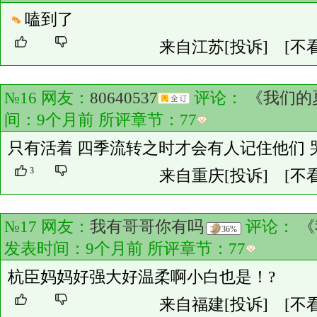
嗑到了
来自江苏
[投诉]
[不
№16 网友：
80640537
评论：
《我们的
间：9个月前 所评章节：
77
只有活着 四季流转之时才会有人记住他们 
3
来自重庆
[投诉]
[不
№17 网友：
我有哥哥你有吗
评论：
《
36%
发表时间：9个月前 所评章节：
77
杭臣妈妈好强大好温柔啊小白也是！?
来自福建
[投诉]
[不