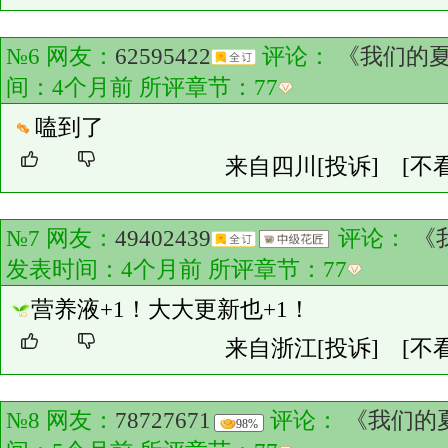
№6 网友：
62595422
评论：
《我们的
间：4个月前 所评章节：
77
嗑到了
来自四川
[投诉]
[不
№7 网友：
49402439
评论：
《
发表时间：4个月前 所评章节：
77
营养液+1！大大更新也+1！
来自浙江
[投诉]
[不
№8 网友：
78727671
评论：
《我们的
98%