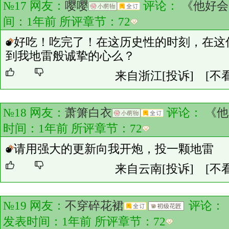
№17 网友：
嘤嘤
评论：
《他好会
间：1年前 所评章节：
72
好吃！吃完了！在这历史性的时刻，在这
到我地雷般诚挚的心么？
来自浙江
[投诉]
[不
№18 网友：
萧箫白衣
评论：
《他
时间：1年前 所评章节：
72
请用强大的更新向我开炮，投一颗地雷
来自云南
[投诉]
[不
№19 网友：
不穿碎花裙
评论：
发表时间：1年前 所评章节：
72