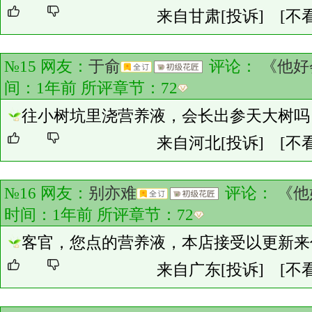
来自甘肃
[投诉]
[不
№15 网友：
于俞
评论：
《他好
间：1年前 所评章节：
72
往小树坑里浇营养液，会长出参天大树吗
来自河北
[投诉]
[不
№16 网友：
别亦难
评论：
《他
时间：1年前 所评章节：
72
客官，您点的营养液，本店接受以更新来
来自广东
[投诉]
[不