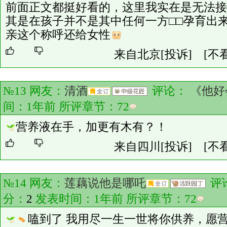
前面正文都挺好看的，这里我实在是无法接
其是在孩子并不是其中任何一方□□孕育出
亲这个称呼还给女性
来自北京
[投诉]
[不
№13 网友：
清酒
评论：
《他好
间：1年前 所评章节：
72
营养液在手，加更有木有？！
来自四川
[投诉]
[不
№14 网友：
莲藕说他是哪吒
评
分：
2
发表时间：1年前 所评章节：
72
嗑到了 我用尽一生一世将你供养，愿