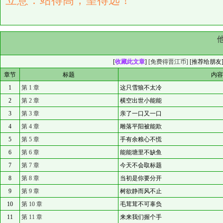
立意：站得高，望得远！
[
收藏此文章
]
[免费得晋江币]
[
推荐给朋友
章节
标题
内
1
第 1 章
这只雪狼不太冷
2
第 2 章
横空出世小能能
3
第 3 章
亲了一口又一口
4
第 4 章
雕落平阳被能欺
5
第 5 章
手有余粮心不慌
6
第 6 章
能能塘里不缺鱼
7
第 7 章
今天不会取标题
8
第 8 章
当初是你要分开
9
第 9 章
树欲静而风不止
10
第 10 章
毛茸茸不可辜负
11
第 11 章
来来我们握个手