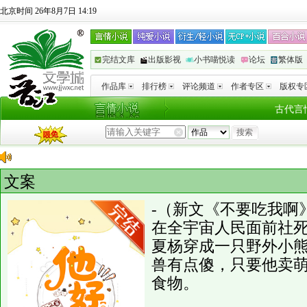
北京时间 26年8月7日 14:19
完结文库
出版影视
小书喵悦读
论坛
繁体版
作品库
排行榜
评论频道
作者专区
版权专
古代言
今
文案
-（新文《不要吃我啊
在全宇宙人民面前社
夏杨穿成一只野外小
兽有点傻，只要他卖
食物。