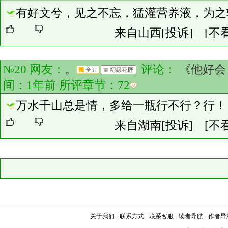
有好文兮，见之不忘，猛灌营养液，为之
来自山西
[投诉]
[不
№20 网友：
。
评论：
《他好会
间：1年前 所评章节：
72
万水千山总是情，多给一瓶行不行？行！
来自湖南
[投诉]
[不
关于我们
-
联系方式
-
联系客服
-
读者导航
-
作者导