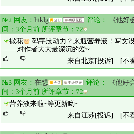
№2 网友：
htklg
评论：
《他好
间：3个月前 所评章节：
72
撒花
码字没动力？来瓶营养液！写文
——对作者大大最深沉的爱~
来自北京
[投诉]
[不
№3 网友：
在想
评论：
《他好
间：3个月前 所评章节：
72
营养液来啦~等更新哟~
来自江苏
[投诉]
[不