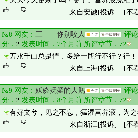
大大今天更新了吗？更了。营养液浇灌了
来自安徽
[投诉]
[不
№8 网友：
王一一你别咬人
评
分：
2
发表时间：7个月前 所评章节：
72
万水千山总是情，多给一瓶行不行？行！
来自上海
[投诉]
[不
№9 网友：
妖娆妩媚的大鹅
评
分：
2
发表时间：8个月前 所评章节：
72
有好文兮，见之不忘，猛灌营养液，为之
来自浙江
[投诉]
[不