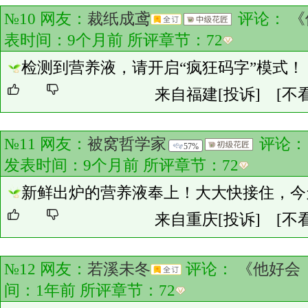
№10 网友：
裁纸成鸢
评论：
《
表时间：9个月前 所评章节：
72
检测到营养液，请开启“疯狂码字”模式！
来自福建
[投诉]
[不
№11 网友：
被窝哲学家
评论
57%
发表时间：9个月前 所评章节：
72
新鲜出炉的营养液奉上！大大快接住，今
来自重庆
[投诉]
[不
№12 网友：
若溪未冬
评论：
《他好会
间：1年前 所评章节：
72