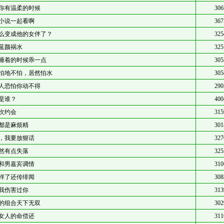
你有温柔的时候
306
小说一起看啊
367
么变成他的女伴了？
325
蓝颜祸水
325
睡着的时候乖一点
305
怕地不怕，居然怕水
305
人恐怕你动不得
290
是谁？
400
次约会
315
都是麻烦精
301
，我要放狠话
327
然有点失落
325
和男嘉宾调情
310
样了还传绯闻
308
我伤害过你
313
的组合天下无双
302
女人的命偿还
311