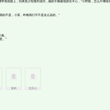
绷带甩他脸上，结果莫少知预判成功，她的手腕被他抓在手心，“小野猫，怎么不继续
我的不是，小莫，昨晚我们可不是这么说的。”
距离。
意。”
莫莉
沈天心