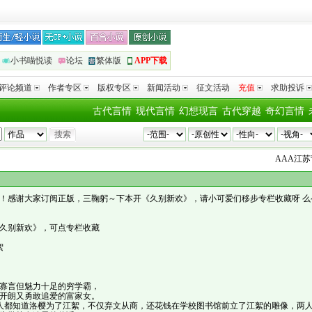
小书喵悦读
论坛
繁体版
APP下载
评论频道
作者专区
版权专区
新闻活动
征文活动
充值
求助投诉
古代言情
现代言情
幻想现言
古代穿越
奇幻言情
AAA江苏背锅
！感谢大家订阅正版，三鞠躬～下本开《久别新欢》，请小可爱们移步专栏收藏呀 么
久别新欢》，可点专栏收藏
絮
寡言但魅力十足的穷学霸，
开朗又勇敢追爱的富家女。
人都知道洛樱为了江絮，不仅弃文从商，还花钱在学校图书馆前立了江絮的雕像，两