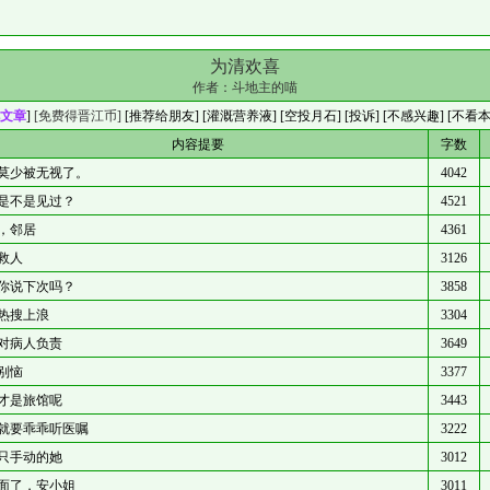
为清欢喜
作者：
斗地主的喵
文章
]
[免费得晋江币]
[
推荐给朋友
] [
灌溉营养液
] [
空投月石
]
[投诉]
[不感兴趣]
[不看
内容提要
字数
莫少被无视了。
4042
是不是见过？
4521
，邻居
4361
救人
3126
你说下次吗？
3858
热搜上浪
3304
对病人负责
3649
别恼
3377
才是旅馆呢
3443
就要乖乖听医嘱
3222
只手动的她
3012
面了，安小姐
3011