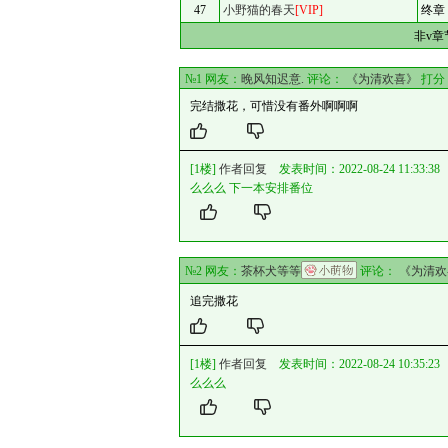
47
小野猫的春天
[VIP]
终章
非v
№1 网友：
晚风知迟意.
评论：
《为清欢喜》
打分
完结撒花，可惜没有番外啊啊啊
[1楼]
作者回复
发表时间：2022-08-24 11:33:38
么么么 下一本安排番位
№2 网友：
茶杯犬等等
评论：
《为清欢
追完撒花
[1楼]
作者回复
发表时间：2022-08-24 10:35:23
么么么