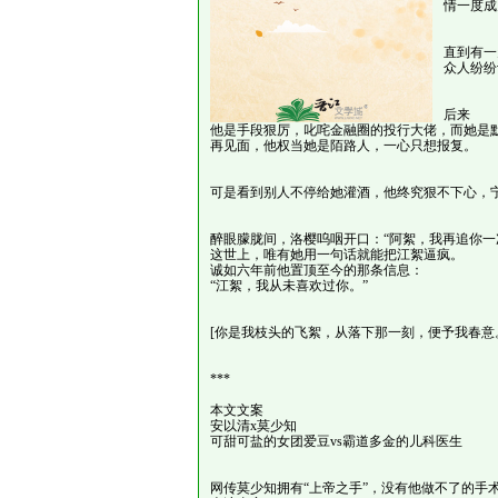
情一度成
直到有一
众人纷纷
后来
他是手段狠厉，叱咤金融圈的投行大佬，而她是
再见面，他权当她是陌路人，一心只想报复。
可是看到别人不停给她灌酒，他终究狠不下心，
醉眼朦胧间，洛樱呜咽开口：“阿絮，我再追你一
这世上，唯有她用一句话就能把江絮逼疯。
诚如六年前他置顶至今的那条信息：
“江絮，我从未喜欢过你。”
[你是我枝头的飞絮，从落下那一刻，便予我春意
***
本文文案
安以清x莫少知
可甜可盐的女团爱豆vs霸道多金的儿科医生
网传莫少知拥有“上帝之手”，没有他做不了的