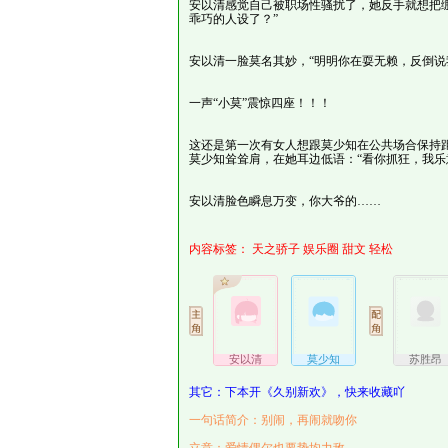
安以清感觉自己被职场性骚扰了，她反手就想把
乖巧的人设了？”
安以清一脸莫名其妙，“明明你在耍无赖，反倒说
一声“小莫”震惊四座！！！
这还是第一次有女人想跟莫少知在公共场合保持
莫少知耸耸肩，在她耳边低语：“看你抓狂，我乐
安以清脸色瞬息万变，你大爷的……
内容标签：
天之骄子
娱乐圈
甜文
轻松
安以清
莫少知
苏胜昂
其它：下本开《久别新欢》，快来收藏吖
一句话简介：别闹，再闹就吻你