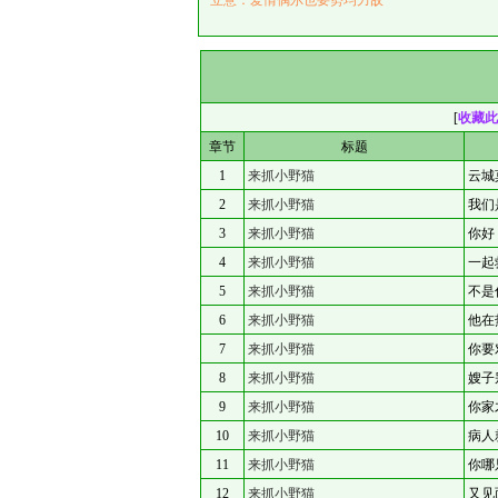
立意：爱情偶尔也要势均力敌
[
收藏此
章节
标题
1
来抓小野猫
云城
2
来抓小野猫
我们
3
来抓小野猫
你好
4
来抓小野猫
一起
5
来抓小野猫
不是
6
来抓小野猫
他在
7
来抓小野猫
你要
8
来抓小野猫
嫂子
9
来抓小野猫
你家
10
来抓小野猫
病人
11
来抓小野猫
你哪
12
来抓小野猫
又见