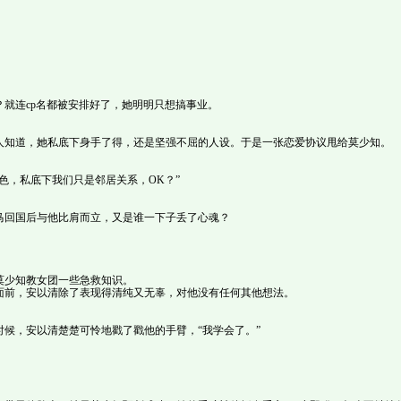
就连cp名都被安排好了，她明明只想搞事业。
人知道，她私底下身手了得，还是坚强不屈的人设。于是一张恋爱协议甩给莫少知。
色，私底下我们只是邻居关系，OK？”
马回国后与他比肩而立，又是谁一下子丢了心魂？
莫少知教女团一些急救知识。
面前，安以清除了表现得清纯又无辜，对他没有任何其他想法。
候，安以清楚楚可怜地戳了戳他的手臂，“我学会了。”