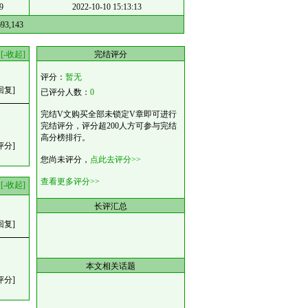
9
2022-10-10 15:13:13
693,143
[-收起]
完结评分
评分：
暂无
回复]
已评分人数：
0
完结V文购买全部未锁定V章即可进行
完结评分，评分超200人方可参与完结
高分榜排行。
评分]
您尚未评分，
点此去评分>>
查看更多评分>>
[-收起]
长评汇总
回复]
本文相关话题
评分]