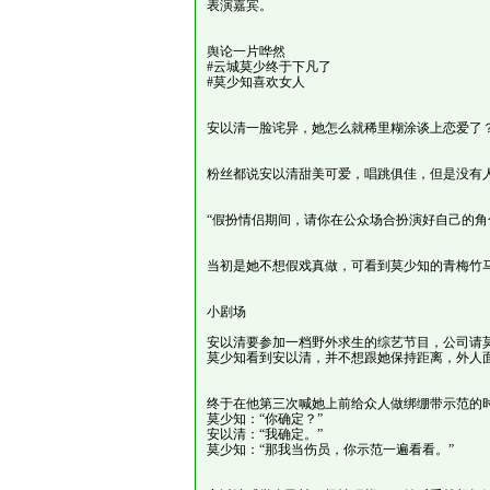
表演嘉宾。
舆论一片哗然
#云城莫少终于下凡了
#莫少知喜欢女人
安以清一脸诧异，她怎么就稀里糊涂谈上恋爱了？
粉丝都说安以清甜美可爱，唱跳俱佳，但是没有
“假扮情侣期间，请你在公众场合扮演好自己的角
当初是她不想假戏真做，可看到莫少知的青梅竹
小剧场
安以清要参加一档野外求生的综艺节目，公司请
莫少知看到安以清，并不想跟她保持距离，外人
终于在他第三次喊她上前给众人做绑绷带示范的时
莫少知：“你确定？”
安以清：“我确定。”
莫少知：“那我当伤员，你示范一遍看看。”