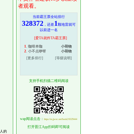
者观看。
当前霸王票全站排行
328372
1
，还差
颗地雷就可
以前进一名
[爱TA就炸TA霸王票]
1
.
咖啡本咖
小萌物
2
.
小不点咿呀
小萌物
[更多排行]
[等级说明]
支持手机扫描二维码阅读
wap阅读点击：
https://m.jjwxc.net/book2/6329444
打开晋江App扫码即可阅读
人的