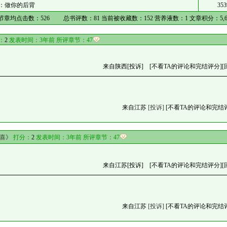
：做你的后背
353
章节章均点击数：
526
总书评数：
81
当前被收藏数：
152
营养液数：
1
文章积分：
5,
：
2
发表时间：3年前 所评章节：
47
来自陕西
[投诉]
[不看TA的评论和完结评分]
[
来自江苏
[投诉]
[不看TA的评论和完结
喜》
打分：
2
发表时间：3年前 所评章节：
47
来自江苏
[投诉]
[不看TA的评论和完结评分]
[
来自江苏
[投诉]
[不看TA的评论和完结