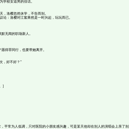
为学校女追男的佳话。
天，洛樱忽然休学，不告而别。
议论：洛樱对江絮果然是一时兴起，玩玩而已。
默默无闻的职场新人。
宁愿得罪同行，也要带她离开。
次，好不好？”
。]
手术，平常为人低调，只对医院的小朋友感兴趣，可是某天他却在别人的演唱会上亲了别