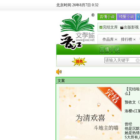
北京时间 26年8月7日 0:32
完结文库
出版影视
作品库
排行榜
文案
【完结啦
么】
预收文《
洛樱x江
曾经
他是沉默
她是热情
S大所有