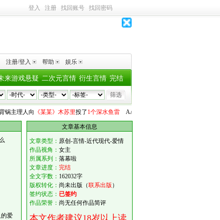
登入
注册
找回账号
找回密码
注册/登入
帮助
娱乐
未来游戏悬疑
二次元言情
衍生言情
完结
主理人
向
《某某》木苏里
投了
1个深水鱼雷
AAA江苏背锅主理人
向
《某某》木苏里
投
文章基本信息
么
文章类型：
原创-言情-近代现代-爱情
作品视角：
女主
所属系列：
落幕啦
文章进度：
完结
全文字数：
162032字
版权转化：
尚未出版（
联系出版
）
签约状态：
已签约
作品荣誉：
尚无任何作品简评
人的爱
本文作者建议18岁以上读