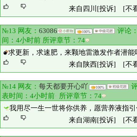
来自四川
[投诉]
[不
№13 网友：
63086
评论
100%
间：4小时前 所评章节：
74
求更新，求速肥，来颗地雷激发作者潜能
来自陕西
[投诉]
[不
№14 网友：
每天都要开心吖
100%
表时间：4小时前
·
所评章节：
74
我用尽一生一世将你供养，愿营养液指引
来自湖南
[投诉]
[不