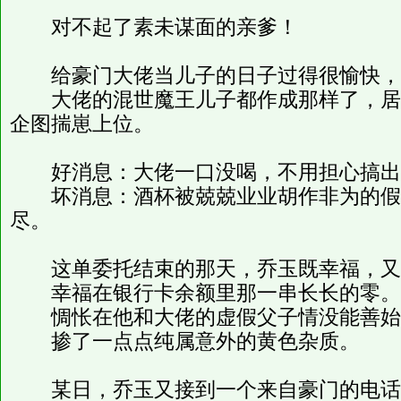
对不起了素未谋面的亲爹！
给豪门大佬当儿子的日子过得很愉快，
大佬的混世魔王儿子都作成那样了，居
企图揣崽上位。
好消息：大佬一口没喝，不用担心搞出
坏消息：酒杯被兢兢业业胡作非为的假
尽。
这单委托结束的那天，乔玉既幸福，又
幸福在银行卡余额里那一串长长的零。
惆怅在他和大佬的虚假父子情没能善始
掺了一点点纯属意外的黄色杂质。
某日，乔玉又接到一个来自豪门的电话