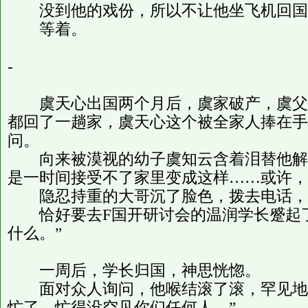
没到他的戏份，所以不让他坐飞机回国
等着。
-
虞天心出国两个月后，虞家破产，虞父
都回了一趟家，虞天心这个被全家人捧在手
问。
向来被漠视的幼子虞知云含着泪替他解释
是一时间接受不了家里变成这样……或许，
隐忍持重的大哥沉了脸色，拨去电话，
恰好要去F国开研讨会的温润学长蹙起了
什么。”
一周后，学长归国，神思恍惚。
面对众人询问，他喉结滚了滚，罕见地冷
忙了，忙得没空见你们任何人。”