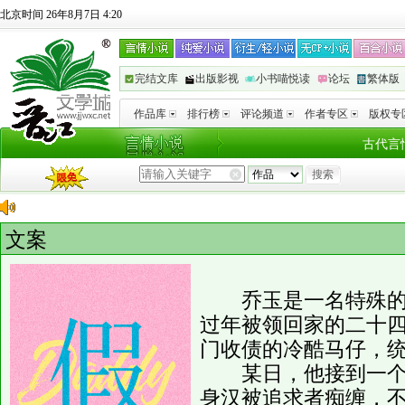
北京时间 26年8月7日 4:20
完结文库
出版影视
小书喵悦读
论坛
繁体版
作品库
排行榜
评论频道
作者专区
版权专
古代言
文案
乔玉是一名特殊的演
过年被领回家的二十
门收债的冷酷马仔，
某日，他接到一个大
身汉被追求者痴缠，