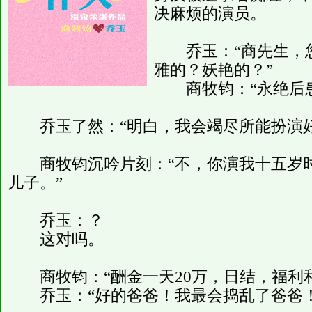
决麻烦的演员。
乔玉：“商先生，您
雅的？妖艳的？”
商牧钧：“永绝后患
乔玉了然：“明白，我会竭尽所能扮演好
商牧钧沉吟片刻：“不，你演我十五岁时
儿子。”
乔玉：？
这对吗。
商牧钧：“酬金一天20万，日结，福利和
乔玉：“好的爸爸！我最会捣乱了爸爸！