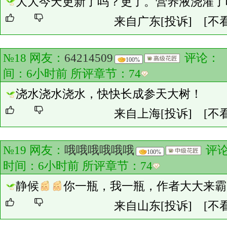
大大今天更新了吗？更了。营养液浇灌了
来自广东
[投诉]
[不
№18 网友：
64214509
评论：
100%
间：6小时前 所评章节：
74
浇水浇水浇水，快快长成参天大树！
来自上海
[投诉]
[不
№19 网友：
哦哦哦哦哦哦
评
100%
时间：6小时前 所评章节：
74
静候
你一瓶，我一瓶，作者大大来霸
来自山东
[投诉]
[不