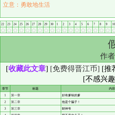
立意：勇敢地生活
22
23
24
25
26
27
28
29
30
1
2
3
4
5
6
7
8
9
1
假
作
[
收藏此文章
]
[免费得晋江币]
[
推
[不感兴趣
章节
标题
内
1
第一章
好有爹味的爹
2
第二章
他是个骗子！
3
第三章
财神爷