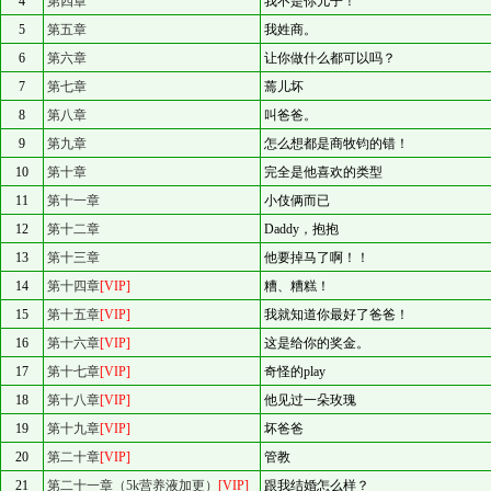
4
第四章
我不是你儿子！
5
第五章
我姓商。
6
第六章
让你做什么都可以吗？
7
第七章
蔫儿坏
8
第八章
叫爸爸。
9
第九章
怎么想都是商牧钧的错！
10
第十章
完全是他喜欢的类型
11
第十一章
小伎俩而已
12
第十二章
Daddy，抱抱
13
第十三章
他要掉马了啊！！
14
第十四章
[VIP]
糟、糟糕！
15
第十五章
[VIP]
我就知道你最好了爸爸！
16
第十六章
[VIP]
这是给你的奖金。
17
第十七章
[VIP]
奇怪的play
18
第十八章
[VIP]
他见过一朵玫瑰
19
第十九章
[VIP]
坏爸爸
20
第二十章
[VIP]
管教
21
第二十一章（5k营养液加更）
[VIP]
跟我结婚怎么样？