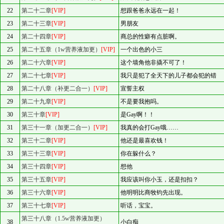
22
第二十二章
[VIP]
想跟爸爸永远在一起！
23
第二十三章
[VIP]
男朋友
24
第二十四章
[VIP]
商总的性癖有点脏啊。
25
第二十五章（1w营养液加更）
[VIP]
一个出色的小三
26
第二十六章
[VIP]
这个墙角他非撬不可了！
27
第二十七章
[VIP]
我只是犯了全天下的儿子都会犯的错
28
第二十八章（补更二合一）
[VIP]
宣誓主权
29
第二十九章
[VIP]
不是要我抱吗。
30
第三十章
[VIP]
是Gay啊！！
31
第三十一章（加更二合一）
[VIP]
我真的会打Gay哦……
32
第三十二章
[VIP]
他还是最喜欢钱！
33
第三十三章
[VIP]
你在躲什么？
34
第三十四章
[VIP]
想他
35
第三十五章
[VIP]
我应该叫你小玉，还是扣扣？
36
第三十六章
[VIP]
他明明比商牧钧先出现。
37
第三十七章
[VIP]
听话，宝宝。
第三十八章（1.5w营养液加更）
38
小白痴