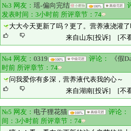
№3 网友：
瑶-偏向完结
100%
发表时间：3小时前 所评章节：
74
大大今天更新了吗？更了。营养液浇灌了
来自山东
[投诉]
[不
№4 网友：
0319
评论：
《假Da
100%
时前 所评章节：
74
问我爱你有多深，营养液代表我的心～
来自湖南
[投诉]
[不
№5 网友：
电子狸花猫
评论：
100%
间：3小时前 所评章节：
74