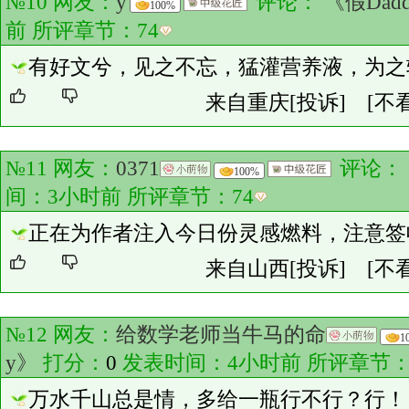
№10 网友：
y
评论：
《假Dad
100%
前 所评章节：
74
有好文兮，见之不忘，猛灌营养液，为之
来自重庆
[投诉]
[不
№11 网友：
0371
评论：
100%
间：3小时前 所评章节：
74
正在为作者注入今日份灵感燃料，注意签收
来自山西
[投诉]
[不
№12 网友：
给数学老师当牛马的命
1
y》
打分：
0
发表时间：4小时前 所评章节
万水千山总是情，多给一瓶行不行？行！