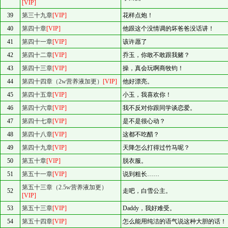
[VIP]
39
第三十九章
[VIP]
花样点炮！
40
第四十章
[VIP]
他跟这个没情调的坏爸爸没话讲！
41
第四十一章
[VIP]
该许愿了
42
第四十二章
[VIP]
乔玉，你敢不敢跟我赌？
43
第四十三章
[VIP]
操，真会玩啊商牧钧！
44
第四十四章（2w营养液加更）
[VIP]
他好漂亮。
45
第四十五章
[VIP]
小玉，我喜欢你！
46
第四十六章
[VIP]
我不反对你跟同学谈恋爱。
47
第四十七章
[VIP]
是不是很心动？
48
第四十八章
[VIP]
这都不吃醋？
49
第四十九章
[VIP]
天降怎么打得过竹马呢？
50
第五十章
[VIP]
脱衣服。
51
第五十一章
[VIP]
说到粗长……
第五十三章（2.5w营养液加更）
52
走吧，白雪公主。
[VIP]
53
第五十三章
[VIP]
Daddy，我好难受。
54
第五十四章
[VIP]
怎么能用纯洁的语气说这种大胆的话！