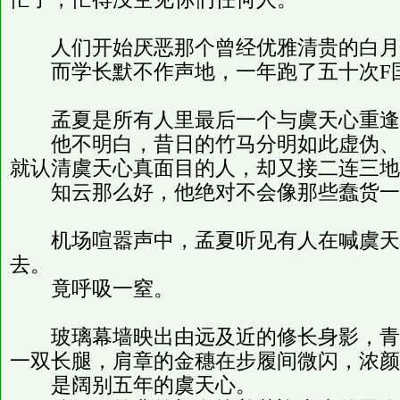
人们开始厌恶那个曾经优雅清贵的白月
而学长默不作声地，一年跑了五十次F
孟夏是所有人里最后一个与虞天心重逢
他不明白，昔日的竹马分明如此虚伪、
就认清虞天心真面目的人，却又接二连三地
知云那么好，他绝对不会像那些蠢货一
机场喧嚣声中，孟夏听见有人在喊虞天
去。
竟呼吸一窒。
玻璃幕墙映出由远及近的修长身影，青
一双长腿，肩章的金穗在步履间微闪，浓颜
是阔别五年的虞天心。