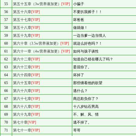
55
第五十五章（3w营养液加更）
[VIP]
小骗子
56
第五十六章
[VIP]
不要扒我裤子！！
57
第五十七章
[VIP]
坏爸爸
58
第五十八章
[VIP]
做就做！
59
第五十九章
[VIP]
一边当爹一边当情人
60
第六十章（3.5w营养液加更）
[VIP]
就这么好色吗？！
61
第六十一章（4w营养液加更）
[VIP]
如何与孩子谈性
62
第六十二章
[VIP]
知道自己错在哪儿了吗？
63
第六十三章
[VIP]
委屈你了。
64
第六十四章
[VIP]
坏掉了
65
第六十五章
[VIP]
那些缠着他的欲望
66
第六十六章
[VIP]
逃什么？
67
第六十七章
[VIP]
商总欺负你了？
68
第六十八章
[VIP]
十八岁钻石男高
69
第六十九章
[VIP]
不、解、风、情
70
第七十章
[VIP]
逃不掉了。
71
第七十一章
[VIP]
哥哥