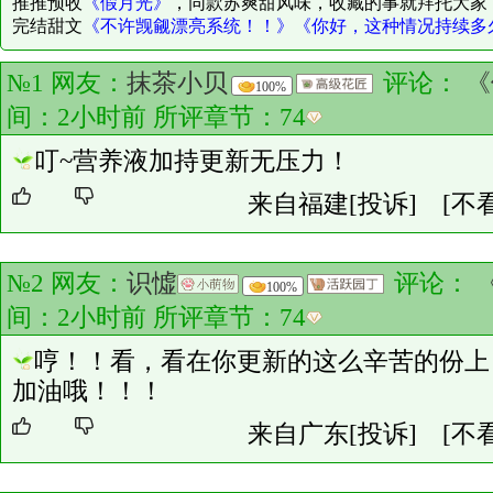
推推预收
《假月光》
，同款苏爽甜风味，收藏的事就拜托大家
完结甜文
《不许觊觎漂亮系统！！》
《你好，这种情况持续多
№1 网友：
抹茶小贝
评论：
《
100%
间：2小时前 所评章节：
74
叮~营养液加持更新无压力！
来自福建
[投诉]
[不
№2 网友：
识憈
评论：
100%
间：2小时前 所评章节：
74
哼！！看，看在你更新的这么辛苦的份上
加油哦！！！
来自广东
[投诉]
[不