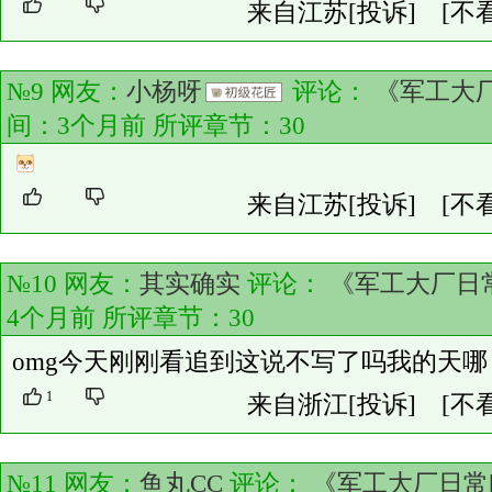
来自江苏
[投诉]
[不
№9 网友：
小杨呀
评论：
《军工大厂
间：3个月前 所评章节：
30
来自江苏
[投诉]
[不
№10 网友：
其实确实
评论：
《军工大厂日常
4个月前 所评章节：
30
omg今天刚刚看追到这说不写了吗我的天哪
1
来自浙江
[投诉]
[不
№11 网友：
鱼丸CC
评论：
《军工大厂日常[