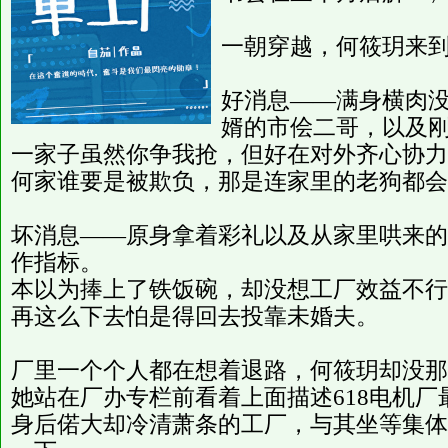
一朝穿越，何筱玥来
好消息——满身横肉没
婿的市侩二哥，以及
一家子虽然你争我抢，但好在对外齐心协力
何家谁要是被欺负，那是连家里的老狗都会
坏消息——原身拿着彩礼以及从家里哄来的
作指标。
本以为捧上了铁饭碗，却没想工厂效益不行
再这么下去怕是得回去投靠未婚夫。
厂里一个个人都在想着退路，何筱玥却没那
她站在厂办专栏前看着上面描述618电机
身后偌大却冷清萧条的工厂，与其坐等集体