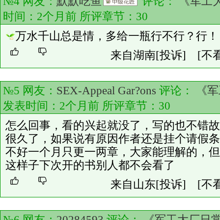
№4 网友：
默默吃鱼
评论：
《军工大
时间：2个月前 所评章节：
30
万水千山总是情，多给一瓶行不行？行！
来自湖南
[投诉]
[不
№5 网友：
SEX-Appeal Gar?ons
评论：
《军
发表时间：2个月前 所评章节：
30
怎么回事，看的兴起就没了，写的也不错故
很久了，如果说有原因作者还是挂个请假条
不好一个月只更一两章，大家能理解的，但
这样子下次开的书别人都不会看了
来自山东
[投诉]
[不
№6 网友：
20284593
评论：
《军工大厂日常