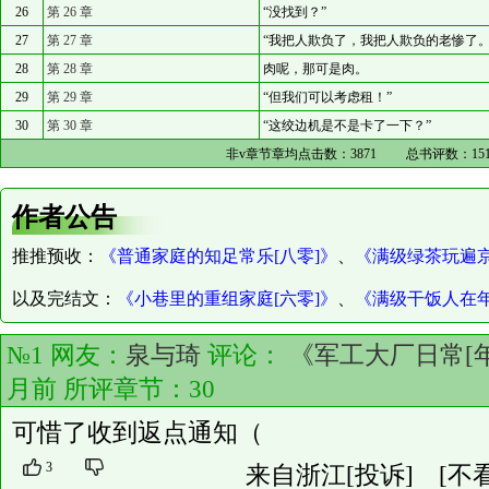
26
第 26 章
“没找到？”
27
第 27 章
“我把人欺负了，我把人欺负的老惨了。
28
第 28 章
肉呢，那可是肉。
29
第 29 章
“但我们可以考虑租！”
30
第 30 章
“这绞边机是不是卡了一下？”
非v章节章均点击数：
3871
总书评数：
15
作者公告
推推预收：
《普通家庭的知足常乐[八零]》
、
《满级绿茶玩遍
以及完结文：
《小巷里的重组家庭[六零]》
、
《满级干饭人在
№1 网友：
泉与琦
评论：
《军工大厂日常[
月前 所评章节：
30
可惜了收到返点通知（
3
来自浙江
[投诉]
[不