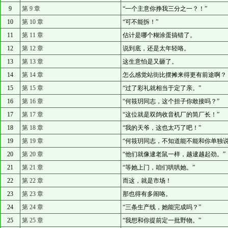
9
第 9 章
“一个主意你挣我三分之一？！”
10
第 10 章
“可不能拆！”
11
第 11 章
估计是哪个糊涂蛋搞错了。
12
第 12 章
说到底，还是太年轻咯。
13
第 13 章
这生意怕是又砸了。
14
第 14 章
怎么感觉站街比摆摊来得更有前途啊？
15
第 15 章
“过了彩礼就相当于定了亲。”
16
第 16 章
“何筱玥同志，这个担子你敢接吗？”
17
第 17 章
“这位就是双鸽收音机厂的简厂长！”
18
第 18 章
“我的天爷，这也太巧了吧！”
19
第 19 章
“何筱玥同志，不知道能不能和你单独说
20
第 20 章
“他们就像逮老鼠一样，越逮越起劲。”
21
第 21 章
“等她上门，咱们哄哄她。”
22
第 22 章
而这，就是市场！
23
第 23 章
那也得有多闹咯。
24
第 24 章
“三条生产线，她能完成吗？”
25
第 25 章
“我想和你提前定一批野物。”