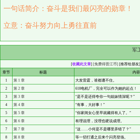
一句话简介：奋斗是我们最闪亮的勋章！
立意：奋斗努力向上勇往直前
军
[
收藏此文章
]
[免费得晋江币]
[
推荐给朋友
章节
标题
内
1
第 1 章
大发雷霆，谁都遭不住。
2
第 2 章
618电机厂，完全可以作为她的起点！
3
第 3 章
“是不是还得夸你一句姐妹情深呢？”
4
第 4 章
“有事，大好事！”
5
第 5 章
“你家闺女心里早就藏得有人了。”
6
第 6 章
有理说理，没理也硬说成理。
7
第 7 章
“这……小何是不是哪里弄错了？”
8
第 8 章
等一切打通之后来个闪亮登场。