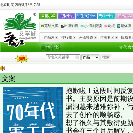
北京时间 26年8月8日 7:58
完结文库
出版影视
小书喵悦读
论坛
繁体版
作品库
排行榜
评论频道
作者专区
版权专
古代言
文案
抱歉啦！这段时间反
书。主要原因是前期
漏洞越来越难弥补，
去了创作的顺畅感。
想了很久与其敷衍更
书会在三个月后解V，