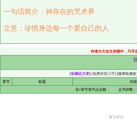
一句话简介：神存在的咒术界
立意：珍惜身边每一个爱自己的人
作者大大全文存稿中，只开启
[
收藏此文章
]
[免费得晋江币]
[
推荐给朋友
章节
标题
内
非v章节章均点击数：
总书评数：
暂无评论