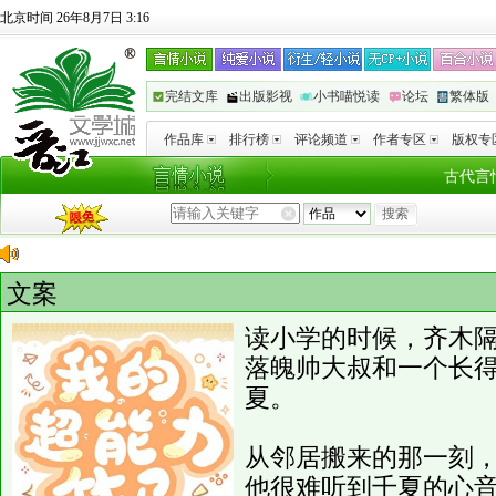
北京时间 26年8月7日 3:16
完结文库
出版影视
小书喵悦读
论坛
繁体版
作品库
排行榜
评论频道
作者专区
版权专
古代言
文案
读小学的时候，齐木
落魄帅大叔和一个长
夏。
从邻居搬来的那一刻
他很难听到千夏的心