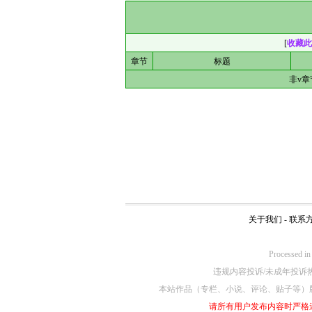
[
收藏此
章节
标题
非v
关于我们
-
联系
Processe
违规内容投诉/未成年投诉热线4
本站作品（专栏、小说、评论、贴子等）
请所有用户发布内容时严格