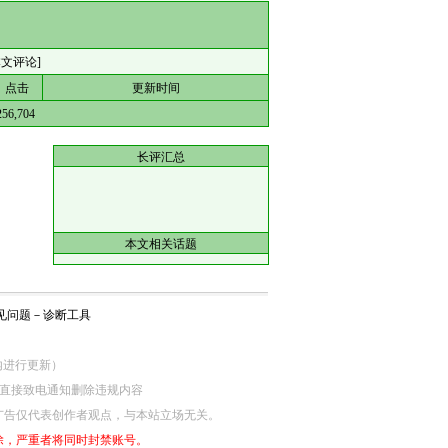
本文评论]
点击
更新时间
256,704
长评汇总
本文相关话题
见问题
－
诊断工具
5分钟内进行更新）
网监部门直接致电通知删除违规内容
广告仅代表创作者观点，与本站立场无关。
除，严重者将同时封禁账号。