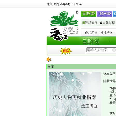
北京时间 26年8月6日 9:54
完结文库
出版影视
作品库
排行榜
文案
这本先不
随着世界
“啊啊
“嗯，一
三个月
“一小哥
看着手
两年后