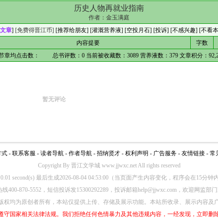
历史人物再就业指南
作者：
金玉满庭
文章
]
[免费得晋江币]
[
推荐给朋友
] [
灌溉营养液
] [
空投月石
]
[投诉]
[不感兴趣]
[不看
内容提要
字数
章节章均点击数：
总书评数：
0
当前被收藏数：
3089
营养液数：
379
文章积分：
92,
暂无评论
方式
-
联系客服
-
读者导航
-
作者导航
-
招纳贤才
-
权利声明
-
广告服务
-
友情链接
-
常
Copyright By 晋江文学城 www.jjwxc.net All rights reserved
d in 0.01 second(s) 最后生成2026-08-04 04:53:00（当页面产生内容变化，程序会在1
00-870-5552，短信投诉发15300292289，投诉邮箱help@jjwxc.com，欢迎
版权均为原创者所有，本站仅提供上传、存储及展示功能。本站所收录、展示内容及
遵守国家相关法律法规。我们拒绝任何色情暴力及其他违规内容，一经发现，立即删