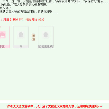
气，这一堆，分别是“旅游博主”杜甫，“高奢设计师”武则天，“安保公司”赵云…
的礼物。”高大俊朗的男人俯身弯腰。
头疼了……
话的历史人物的再就业问题，真的很难啊——
：
种田文
历史衍生
打脸
甜文
轻松
宁愿
??
李白杜甫赵云嬴政武则天
作者大大全文存稿中，只开启了文案让大家先睹为快，还请继续关注哦~~~