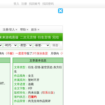
登入
注册
找回账号
找回密码
注册/登入
帮助
娱乐
未来游戏悬疑
二次元言情
衍生言情
完结
向
《不醒》一度君华
投了
2个深水鱼雷
月饼
向
《不醒》一度君华
投了
1个深水鱼雷
文章基本信息
文章类型：
衍生-言情-架空历史-东方衍
生
作品视角：
女主
所属系列：
暂时不开
灿烂。
文章进度：
连载
全文字数：
0字
版权转化：
尚未出版（
联系出版
）
签约状态：
已签约
作品荣誉：
尚无任何作品简评