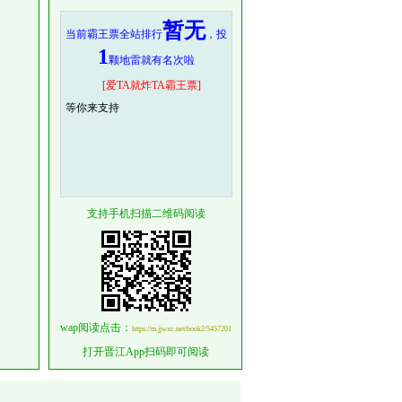
…
暂无
当前霸王票全站排行
，投
1
颗地雷就有名次啦
[爱TA就炸TA霸王票]
等你来支持
支持手机扫描二维码阅读
wap阅读点击：
https://m.jjwxc.net/book2/5457201
打开晋江App扫码即可阅读