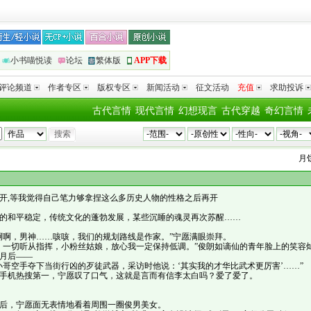
小书喵悦读
论坛
繁体版
APP下载
评论频道
作者专区
版权专区
新闻活动
征文活动
充值
求助投诉
古代言情
现代言情
幻想现言
古代穿越
奇幻言情
月饼
开,等我觉得自己笔力够拿捏这么多历史人物的性格之后再开
的和平稳定，传统文化的蓬勃发展，某些沉睡的魂灵再次苏醒……
啊，男神……咳咳，我们的规划路线是作家。”宁愿满眼崇拜。
切听从指挥，小粉丝姑娘，放心我一定保持低调。”俊朗如谪仙的青年脸上的笑容
后——
空手夺下当街行凶的歹徒武器，采访时他说：‘其实我的才华比武术更厉害’……”
机热搜第一，宁愿叹了口气，这就是言而有信李太白吗？爱了爱了。
，宁愿面无表情地看着周围一圈俊男美女。