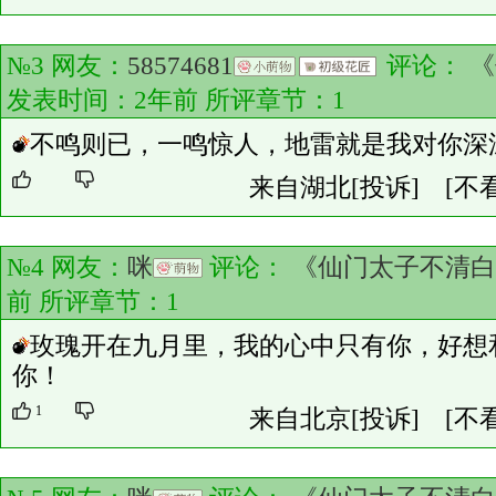
№3 网友：
58574681
评论：
《
发表时间：2年前 所评章节：
1
不鸣则已，一鸣惊人，地雷就是我对你深
来自湖北
[投诉]
[不
№4 网友：
咪
评论：
《仙门太子不清白
前 所评章节：
1
玫瑰开在九月里，我的心中只有你，好想
你！
1
来自北京
[投诉]
[不