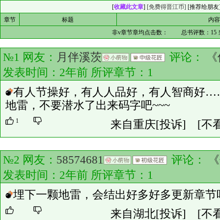
[
收藏此文章
]
[免费得晋江币]
[
推荐给朋友
章节
标题
内
非v章节章均点击数：
总书评数：
15
№1 网友：
月伴溪茨
评论：
《
发表时间：2年前 所评章节：
1
有人节操好，有人人品好，有人智商好…
地雷，不要潜水了出来码字吧~~~
1
来自重庆
[投诉]
[不
№2 网友：
58574681
评论：
《
发表时间：2年前 所评章节：
1
埋下一颗地雷，会结出好多好多更新章节
来自湖北
[投诉]
[不