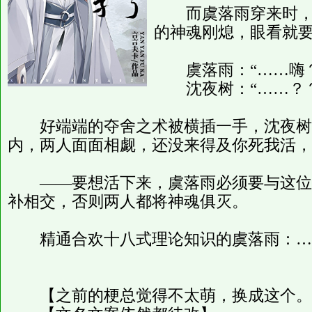
而虞落雨穿来时，夺
的神魂刚熄，眼看就
虞落雨：“……嗨？
沈夜树：“……？？
好端端的夺舍之术被横插一手，沈夜树
内，两人面面相觑，还没来得及你死我活，
——要想活下来，虞落雨必须要与这位“
补相交，否则两人都将神魂俱灭。
精通合欢十八式理论知识的虞落雨：…
【之前的梗总觉得不太萌，换成这个。2021