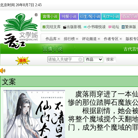
北京时间 26年8月7日 2:45
完结文库
出版影视
小书喵悦读
论坛
繁体版
作品库
排行榜
评论频道
作者专区
版权专
古代言
文案
虞落雨穿进了一本仙
惨的那位踏脚石魔族
根据剧情，她会被仙
将整个魔域搅个天翻
门，成为整个魔域的