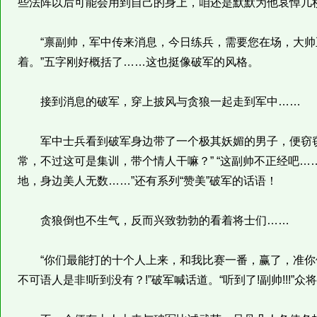
些法阵以后可能会用到自己的身上，咱还是默默为他哀悼几
“禀副帅，军中传来消息，今日练兵，需要您在场，大帅正
着。”五字刚好概括了……这也挺像破军的风格。
接到消息的破军，穿上披风与贪狼一起走到军中……
军中士兵看到破军身边带了一个极其妖媚的男子，便窃窃
常，不过这可是集训，带个情人干嘛？” “这副帅不正经吧……
地，身边美人无数……”还有系列“赞美”破军的话语！
贪狼倒也不生气，反而兴致勃勃的看着将士们……
“你们最能打的十个人上来，和我比赛一番，赢了，准你
不可语人是非!听到没有？!”破军喊话道。“听到了!副帅!!!”