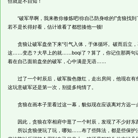
但就是不自知！
“破军早啊，我来教你修炼吧!你自己防身啥的!”贪狼找到了
若不是长得好看，估计谁看了都想揍他一顿!
贪狼让破军盘坐下来“引气入体，于体循环。破而后立，再
这……变态？大早上的就……boqi了？算了，你记住那两句
着在自己面前盘坐的破军，心中满是无语……
过了一个时辰后，破军脸色微红，走出房间，他现在有些
这玩意破军还是第一次，别提多纯情了。
贪狼在画本子里看过这一幕，貌似现在应该离对方远一点
因此，贪狼在宰相府中逛了一个时辰，发现了不少好东西
所以贪狼便玩了玩，哪知……布了些阵法，都是些保护法