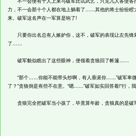
不一会便有十人上来与破军比试武艺，只见几人各使各招
力，不一会那十个人都在地上躺着了……其他的将士纷纷瞪
来。破军这名声在一军算是响了!
只要你出名总有人嫉妒你，这不，破军的表现让左先锋刘
了……
破军貌似瞧出了这些眼神，便领着贪狼回了帐篷……
“那个……你能不能带头纱啊，有人垂涎你……”破军卑微
了？”贪狼倒是有些不在意。“嗯……”破军如实回答着!“行，
贪狼完全把破军当小孩了，毕竟算年龄，贪狼真的是破