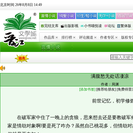
北京时间 26年8月8日 14:49
完结文库
出版影视
小书喵悦读
论坛
繁体版
作品库
排行榜
评论频道
作者专区
版权专
满腹愁无处话凄凉
作者：
局渊
[添加书签]
[
推荐给朋友
]
[免费得晋
前世记忆，初学修
在破军家中住了一晚上的贪狼，思来想去还是要教破军修
家是情劫对象啊!要是死了咋办？虽然自己桃花多，但情劫对