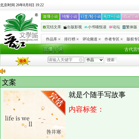
北京时间 26年8月8日 19:22
完结文库
出版影视
小书喵悦读
论坛
繁体版
作品库
排行榜
评论频道
作者专区
版权专
古代言
文案
就是个随手写故事
内容标签：