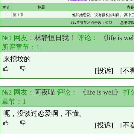
章节
标题
内
1
第 1 章
他和她恋爱。 没有很长的时间。 高中
非v章节章均点击数：
4223
总书评数
№1 网友：
林静恒日我！
评论：
《life is we
所评章节：
1
来挖坟的
[投诉]
[不
№2 网友：
阿夜喵
评论：
《life is well》
打
章节：
1
呃，没谈过恋爱啊，不懂。
[投诉]
[不