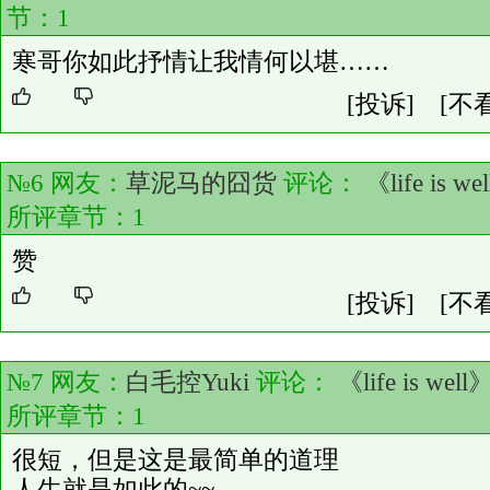
节：
1
寒哥你如此抒情让我情何以堪……
[投诉]
[不
№6 网友：
草泥马的囧货
评论：
《life is we
所评章节：
1
赞
[投诉]
[不
№7 网友：
白毛控Yuki
评论：
《life is well
所评章节：
1
很短，但是这是最简单的道理
人生就是如此的~~