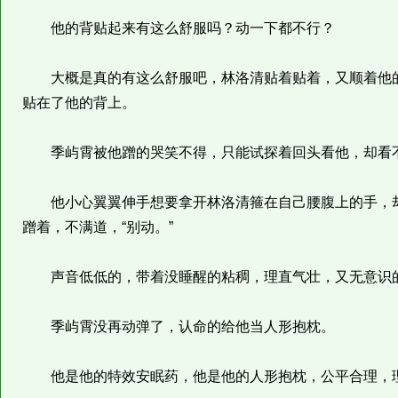
他的背贴起来有这么舒服吗？动一下都不行？
大概是真的有这么舒服吧，林洛清贴着贴着，又顺着他的
贴在了他的背上。
季屿霄被他蹭的哭笑不得，只能试探着回头看他，却看
他小心翼翼伸手想要拿开林洛清箍在自己腰腹上的手，却
蹭着，不满道，“别动。”
声音低低的，带着没睡醒的粘稠，理直气壮，又无意识
季屿霄没再动弹了，认命的给他当人形抱枕。
他是他的特效安眠药，他是他的人形抱枕，公平合理，