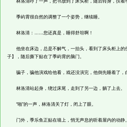
林洛清哼了一声，把书放到了床头柜，随后转身，扶着季
季屿霄很自然的调整了一个姿势，继续睡。
林洛清：……您还真是，睡得舒坦啊！
他坐在床边，总是不解气，一抬头，看到了床头柜上的便
子】，随后撕下贴在了季屿霄的脑门。
骗子，骗他演戏给他看，戏还没演完，他倒先睡着了，
林洛清站起身，绕过床尾，走到了另一边，躺了上去。
“啪”的一声，林洛清关了灯，闭上了眼。
门外，季乐鱼正贴在墙上，悄无声息的听着屋内的动静