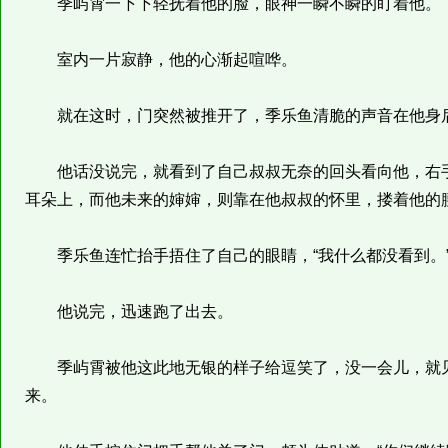
季屿霄一下下轻抚着他的脸，眼神一瞬不瞬的盯着他。
室内一片寂静，他的心渐起喧哗。
就在这时，门突然被推开了，季乐鱼清脆的声音在他身后响
他话没说完，就看到了自己叔叔无奈的回头看向他，右手
耳朵上，而他未来的婶婶，则靠在他叔叔的怀里，搂着他的
季乐鱼连忙抬手捂住了自己的眼睛，“我什么都没看到。
他说完，迅速跑了出去。
季屿霄被他这此地无银的样子给逗笑了，没一会儿，就见
来。