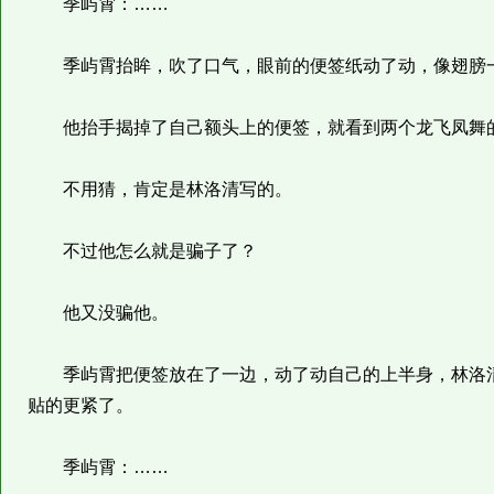
季屿霄：……
季屿霄抬眸，吹了口气，眼前的便签纸动了动，像翅膀
他抬手揭掉了自己额头上的便签，就看到两个龙飞凤舞
不用猜，肯定是林洛清写的。
不过他怎么就是骗子了？
他又没骗他。
季屿霄把便签放在了一边，动了动自己的上半身，林洛清
贴的更紧了。
季屿霄：……