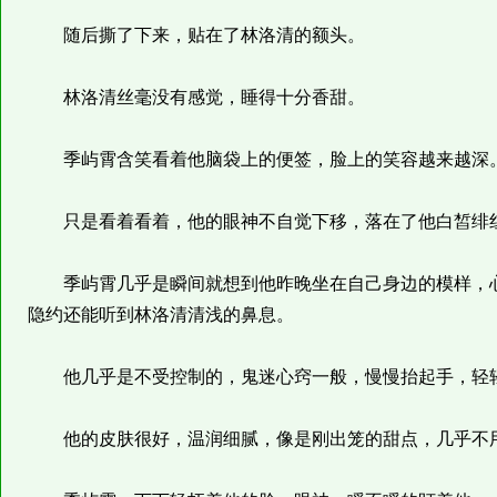
随后撕了下来，贴在了林洛清的额头。
林洛清丝毫没有感觉，睡得十分香甜。
季屿霄含笑看着他脑袋上的便签，脸上的笑容越来越深
只是看着看着，他的眼神不自觉下移，落在了他白皙绯红
季屿霄几乎是瞬间就想到他昨晚坐在自己身边的模样，心
隐约还能听到林洛清清浅的鼻息。
他几乎是不受控制的，鬼迷心窍一般，慢慢抬起手，轻轻
他的皮肤很好，温润细腻，像是刚出笼的甜点，几乎不用