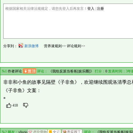
根据国家相关法律法规规定，请您先登入后再发言！
登入
|
注册
分享到：
新浪微博
营养液规则>>
评论规则>>
№1
作者评论
评论：
《我给反派当爸爸[娱乐圈]》
打分：
0
发表时间：3年
非非和小鱼的故事见隔壁《子非鱼》，欢迎继续围观洛清季总
《子非鱼》文案：
*
418
№2 网友：
ylisrio
评论：
《我给反派当爸爸[娱乐