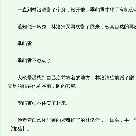
一直到林洛清翻了个身，松开他，季屿霄才终于有机会动
谁知他一转身，林洛清又再次翻了回来，极其自然的再次
季屿霄：……
季屿霄不敢动了。
大概是没找到自己之前靠着的地方，林洛清往前蹭了蹭，
满足的贴在他的胸前，睡的安稳。
季屿霄忍不住笑了起来。
他看着自己怀里睡的脸都红了的林洛清，一回头，手一伸
【懒猪】。