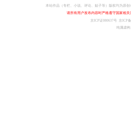
本站作品（专栏、小说、评论、贴子等）版权均为原创
请所有用户发布内容时严格遵守国家相关
京ICP证080637号
京ICP备
纯属虚构