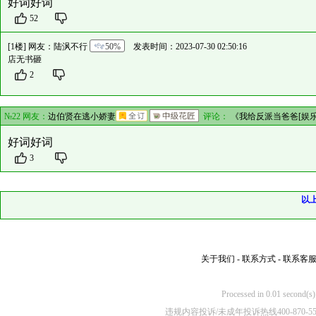
好词好词
52
[1楼] 网友：
陆沨不行
50%
发表时间：2023-07-30 02:50:16
店无书砸
2
№22 网友：
边伯贤在逃小娇妻
评论：
《我给反派当爸爸[娱乐
好词好词
3
以
关于我们
-
联系方式
-
联系客
Processed in 0.01
违规内容投诉/未成年投诉热线400-870-5