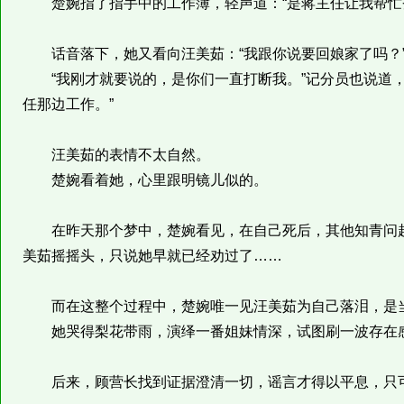
楚婉指了指手中的工作簿，轻声道：“是蒋主任让我帮忙登
话音落下，她又看向汪美茹：“我跟你说要回娘家了吗？
“我刚才就要说的，是你们一直打断我。”记分员也说道，
任那边工作。”
汪美茹的表情不太自然。
楚婉看着她，心里跟明镜儿似的。
在昨天那个梦中，楚婉看见，在自己死后，其他知青问起
美茹摇摇头，只说她早就已经劝过了……
而在这整个过程中，楚婉唯一见汪美茹为自己落泪，是当
她哭得梨花带雨，演绎一番姐妹情深，试图刷一波存在感
后来，顾营长找到证据澄清一切，谣言才得以平息，只