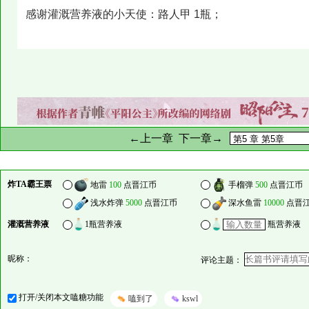
感谢灌溉营养液的小天使：路人甲 1瓶；
←上一章
下一章→
炸TA霸王票
地雷
100
点晋江币
手榴弹
500
点晋江币
浅水炸弹
5000
点晋江币
深水鱼雷
10000
点晋
灌溉营养液
1瓶营养液
瓶营养液
昵称：
评论主题：
打开/关闭本文嗑糖功能
嗑到了
kswl