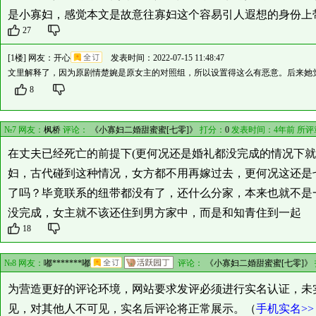
是小寡妇，感觉本文是故意往寡妇这个容易引人遐想的身份上
27
[1楼] 网友：
开心
发表时间：2022-07-15 11:48:47
文里解释了，因为原剧情楚婉是原女主的对照组，所以设置得这么有恶意。后来她
8
№7 网友：
枫桥
评论：
《小寡妇二婚甜蜜蜜[七零]》
打分：
0
发表时间：4年前 所评
在丈夫已经死亡的前提下(更何况还是婚礼都没完成的情况下
妇，古代碰到这种情况，女方都不用再嫁过去，更何况这还是
了吗？毕竟联系的纽带都没有了，还什么分家，本来也就不是
没完成，女主就不该还住到男方家中，而是和知青住到一起
18
№8 网友：
嘟*******嘟
评论：
《小寡妇二婚甜蜜蜜[七零]》
为营造更好的评论环境，网站要求发评必须进行实名认证，未
见，对其他人不可见，实名后评论将正常展示。（
手机实名>>