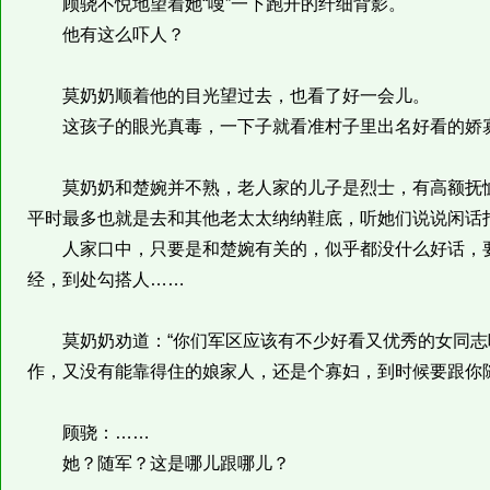
顾骁不悦地望着她“嗖”一下跑开的纤细背影。
他有这么吓人？
莫奶奶顺着他的目光望过去，也看了好一会儿。
这孩子的眼光真毒，一下子就看准村子里出名好看的娇
莫奶奶和楚婉并不熟，老人家的儿子是烈士，有高额抚恤
平时最多也就是去和其他老太太纳纳鞋底，听她们说说闲话
人家口中，只要是和楚婉有关的，似乎都没什么好话，要
经，到处勾搭人……
莫奶奶劝道：“你们军区应该有不少好看又优秀的女同志
作，又没有能靠得住的娘家人，还是个寡妇，到时候要跟你
顾骁：……
她？随军？这是哪儿跟哪儿？