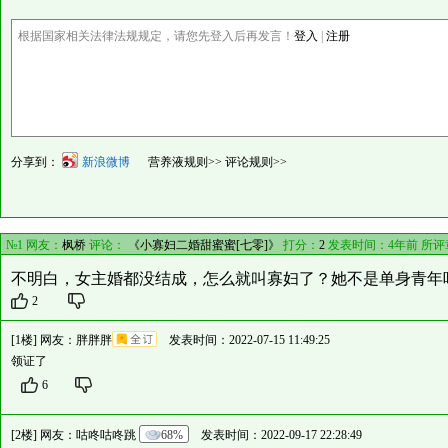
根据国家相关法律法规规定，请您先登入后再发言！
登入
|
注册
分享到：
新浪微博
营养液规则>>
评论规则>>
№1 网友：
枫桥
评论：
《小寡妇二婚甜蜜蜜[七零]》
打分：
2
发表时间：4年前 所评
不明白，女主婚都没结成，怎么就叫寡妇了？她不是单身青年
2
[1楼] 网友：
胖胖胖
发表时间：2022-07-15 11:49:25
领证了
6
[2楼] 网友：
咕咚咕咚跳
68%
发表时间：2022-09-17 22:28:49