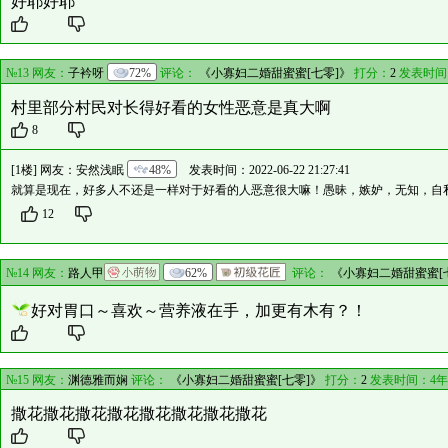
好耶好耶
№13 网友：
子衿呀
72%
评论：
《小寡妇二婚甜蜜蜜[七零]》
打分：
2
发表时间
村里部分村民对长得好看的女性恶意是真大啊
8
[1楼] 网友：
安然浅眠
48%
发表时间：2022-06-22 21:27:41
就算是现在，好多人不还是一样对于好看的人恶意很大嘛！愚昧，嫉妒，无知，自
12
№14 网友：
路人甲
62%
评论：
《小寡妇二婚甜蜜蜜[
好对胃口～喜欢～营养液在手，加更有木有？！
№15 网友：
渊德雅而娴
评论：
《小寡妇二婚甜蜜蜜[七零]》
打分：
2
发表时间：4年
撒花撒花撒花撒花撒花撒花撒花撒花