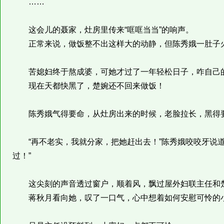
……
这会儿的聂家，灶房里传来“哐哐当当”的响声。
正常来说，做饭整不出这样大的动静，但陈秀娥一肚子
苦媳妇终于熬成婆，可她才过了一年轻松日子，咋自己
现在天都快黑了，楚婉还不回来做饭！
陈秀娥气得要命，从灶房出来的时候，老脸拉长，黑得
“再不老实，我就分家，把她赶出去！”陈秀娥咬咬牙说道
过！”
这尖刻的声音透过窗户，顺着风，飘过屋外妇联主任和
蒋秋月看向她，叹了一口气，心中想着如何安慰可怜的