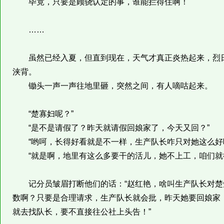
毕竟，只要是顾骁认定的事，谁能拦得住啊！
……
虽然已经入夏，但直到现在，天气才真正炎热起来，烈日
浃背。
锄头一声一声往地里砸，突然之间，有人嘀咕起来。
“楚寡妇呢？”
“是不是请假了？昨天就请假回娘家了，今天又回？”
“哟呵，长得好看就是不一样，生产队长咋只对她这么好呢
“就是啊，地里有这么多要干的活儿，她不上工，咱们就
记分员皱眉打断他们的话：“赵红艳，啥叫生产队长对楚
数啊？只要是合理请求，生产队长就会批，昨天她要回娘家
就去找队长，要不直接往公社上头告！”