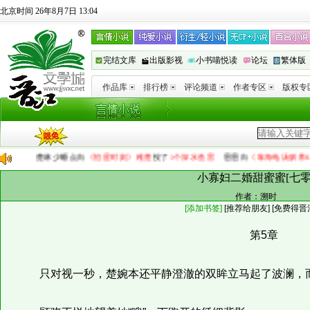
北京时间 26年8月7日 13:04
完结文库
出版影视
小书喵悦读
论坛
繁体版
作品库
排行榜
评论频道
作者专区
版权专
楚林少睡点
向
《恒星时刻》稚楚
投了
1个深水鱼雷
恩恩
向
《靠海龟汤驯养6个疯批
小寡妇二婚甜蜜蜜[七零
作者：
溯时
[添加书签]
[
推荐给朋友
]
[免费得晋
第5章
只对视一秒，楚婉本还平静澄澈的双眸立马起了波澜，