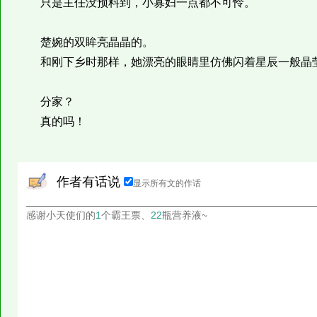
只是主任没预料到，小寡妇一点都不可怜。
楚婉的双眸亮晶晶的。
和刚下乡时那样，她漂亮的眼睛里仿佛闪着星辰一般晶
分家？
真的吗！
作者有话说
显示所有文的作话
感谢小天使们的
1
个霸王票、
22
瓶营养液~