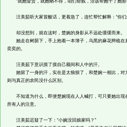
“就她金贵，就她晒不得，咱们命贱，活该帮她干了她那
汪美茹听大家冒酸话，更着急了，连忙帮忙解释：“你们怎
却没想到，就在这时，楚婉的身影从不远处缓缓而来。
她走在树荫下，手上抱着一本簿子，乌黑的麻花辫梳在肩
奕奕的。
汪美茹下意识摸了摸自己额间和人中的汗。
她留了一身的汗，实在是太狼狈了，和楚婉一相比，对方
则与真正的农民没什么区别。
不知道为什么，即便楚婉现在人人喊打，可只要她出现在
所有人的注意。
汪美茹迟疑了一下：“小婉没回娘家吗？”