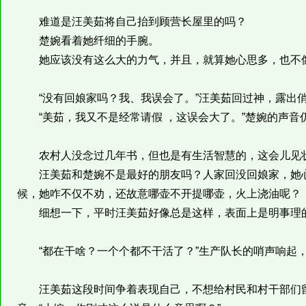
难道是汪美茹将自己抬到顾营长屋里的吗？
楚婉看着她纤细的手腕。
她应该没有这么大的力气，并且，就算她心思多，也不像
“没有回娘家吗？我、我误会了。”汪美茹回过神，露出俏
“美茹，我又不是经常请假 ，这误会大了。”楚婉的声音
农村人没念过几年书，但也是有生活智慧的，这会儿见状
汪美茹和楚婉不是最好的朋友吗？人家回没回娘家，她心
候，她咋不仅不劝，还故意哪壶不开提哪壶，火上浇油呢？
细想一下，平时汪美茹好像总是这样，表面上是明事理的
“都在干啥？一个个都不干活了？”生产队长的哨声响起，“
汪美茹这段时间争着表现自己，不想给村民和村干部们留