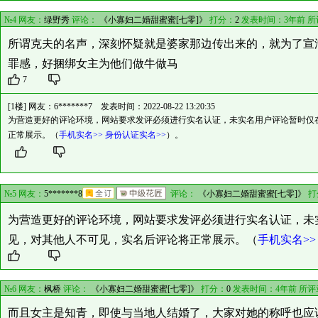
№4 网友：
绿野秀
评论：
《小寡妇二婚甜蜜蜜[七零]》
打分：
2
发表时间：3年前 
所谓克夫的名声，深刻怀疑就是婆家那边传出来的，就为了宣
罪感，好捆绑女主为他们做牛做马
7
[1楼] 网友：
6*******7
发表时间：2022-08-22 13:20:35
为营造更好的评论环境，网站要求发评必须进行实名认证，未实名用户评论暂时仅
正常展示。（
手机实名>>
身份认证实名>>
）。
№5 网友：
5*******8
评论：
《小寡妇二婚甜蜜蜜[七零]》
打
为营造更好的评论环境，网站要求发评必须进行实名认证，未
见，对其他人不可见，实名后评论将正常展示。（
手机实名>>
№6 网友：
枫桥
评论：
《小寡妇二婚甜蜜蜜[七零]》
打分：
0
发表时间：4年前 所评
而且女主是知青，即使与当地人结婚了，大家对她的称呼也应该