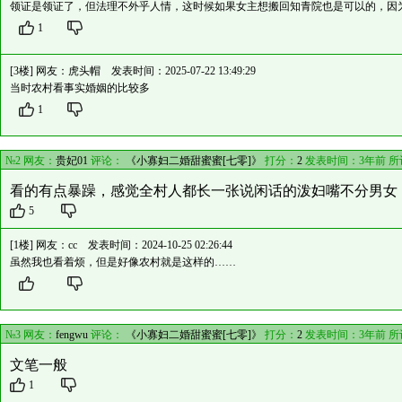
领证是领证了，但法理不外乎人情，这时候如果女主想搬回知青院也是可以的，因
1
[3楼] 网友：
虎头帽
发表时间：2025-07-22 13:49:29
当时农村看事实婚姻的比较多
1
№2 网友：
贵妃01
评论：
《小寡妇二婚甜蜜蜜[七零]》
打分：
2
发表时间：3年前 
看的有点暴躁，感觉全村人都长一张说闲话的泼妇嘴不分男女
5
[1楼] 网友：
cc
发表时间：2024-10-25 02:26:44
虽然我也看着烦，但是好像农村就是这样的……
№3 网友：
fengwu
评论：
《小寡妇二婚甜蜜蜜[七零]》
打分：
2
发表时间：3年前 
文笔一般
1