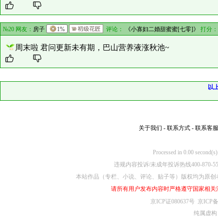
№20 网友：
房子
1%
评论：
《小寡妇二婚甜蜜蜜[七零]》
打分：
周末啦 君问更新未有期，巴山营养液涨秋池~
以
关于我们
-
联系方式
-
联系客
Processed in 0.00
违规内容投诉/未成年投诉热线400-870-5
本站作品（专栏、小说、评论、贴子等）版权均为原创
请所有用户发布内容时严格遵守国家相关
京ICP证080637号
京ICP备
纯属虚构