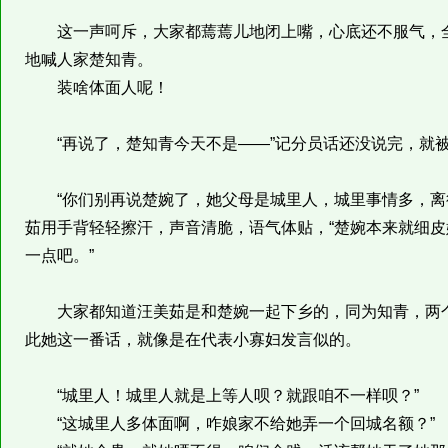
这一声呵斥，大家都蔫蔫儿地闭上嘴，心底还不服气，全
地喊人家楚知青。
装啥体面人呢！
“再说了，楚知青今天不是——”记分员话还没说完，就
“你们别再说楚婉了，她父母是城里人，城里事情多，离得
茹用手背轻轻擦汗，声音清脆，语气体贴，“楚婉本来就细
一点吧。”
大家都知道汪美茹是和楚婉一起下乡的，同为知青，两个
此她这一番话，就像是在代表小寡妇发言似的。
“城里人！城里人就是上等人呗？就跟咱不一样呗？”
“这城里人多体面啊，咋娘家不给她弄一个回城名额？”