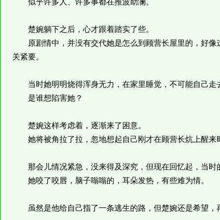
似乎许多人、许多事都在推波助澜。
楚婉躺下之后，心才跟着踏实了些。
原剧情中，并没有交代她是怎么到顾营长屋里的，好像这
关紧要。
当时她明明烧得浑身无力，在家里睡觉，不可能自己走
是谁想陷害她？
楚婉这样考虑着，逐渐来了困意。
她将被角拉了拉，忽地想起自己刚才在顾营长炕上醒来时
那会儿情况紧急，没来得及深究，但现在回忆起，当时
她咬了咬唇，脑子嗡嗡的，耳朵发热，有些难为情。
虽然是他给自己指了一条逃生的路，但楚婉还是希望，