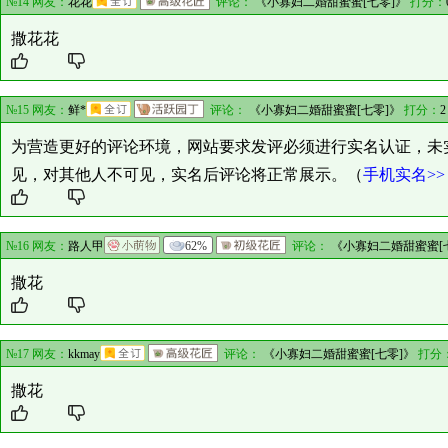
№14 网友：
花花
评论：
《小寡妇二婚甜蜜蜜[七零]》
打分：
撒花花
№15 网友：
鲜*
评论：
《小寡妇二婚甜蜜蜜[七零]》
打分：
2
为营造更好的评论环境，网站要求发评必须进行实名认证，未
见，对其他人不可见，实名后评论将正常展示。（
手机实名>>
№16 网友：
路人甲
62%
评论：
《小寡妇二婚甜蜜蜜[
撒花
№17 网友：
kkmay
评论：
《小寡妇二婚甜蜜蜜[七零]》
打分
撒花