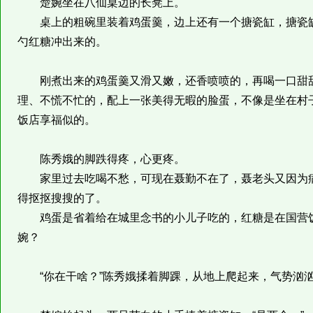
楚婉坐在八仙桌边的长凳上。
桌上的粗碗里装着鸡蛋羹，边上还有一个搪瓷缸，搪瓷缸
勺红糖冲出来的。
刚煮出来的鸡蛋羹又滑又嫩，还香喷喷的，再喝一口甜甜
理、不慌不忙的，配上一张美得无暇的脸蛋，不像是坐在村
饭店享福似的。
陈秀娥的脚跌得疼，心更疼。
家里过去吃喝不愁，可现在聂勤不在了，聂老头又因为病
得抠抠搜搜的了。
鸡蛋是省着给在城里念书的小儿子吃的，红糖是在国营饭
婉？
“你在干啥？”陈秀娥揉着脚踝，从地上爬起来，气势汹汹