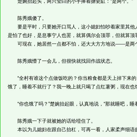
楚婉抬起头，两只莹白的小手捧着搪瓷缸：“是两个。”
陈秀娥傻了。
要是平时，只要她开口骂人，这小媳妇怕吵着家里其他人
是怕了也好，是息事宁人也罢，就算偶尔会顶罪，但就算顶
可现在，她居然一点都不怕，还大大方方地说——是两
陈秀娥懵了一会儿，但很快就找回作战状态。
“全村有谁这个点做饭吃的？你当粮食都是天上掉下来的
饿了，睡着不就行了？我一晚上就只喝了点红薯粥，现在也
“你也饿了吗？”楚婉抬起眼，认真地说，“那就睡吧，睡着
陈秀娥一下子就被她的话给噎住了。
本以为儿媳妇在跟自己抬杠，可再一看，人家柔声细语的