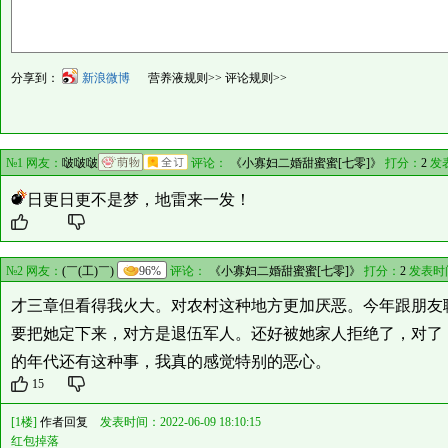
分享到：
新浪微博
营养液规则>>
评论规则>>
№1 网友：
啵啵啵
评论：
《小寡妇二婚甜蜜蜜[七零]》
打分：
2
发
日更日更不是梦，地雷来一发！
№2 网友：
(￣(工)￣)
96%
评论：
《小寡妇二婚甜蜜蜜[七零]》
打分：
2
发表时
才三章但看得我火大。对农村这种地方更加厌恶。今年跟朋友
要把她定下来，对方是退伍军人。还好被她家人拒绝了，对了
的年代还有这种事，我真的感觉特别的恶心。
15
[1楼]
作者回复
发表时间：2022-06-09 18:10:15
红包掉落