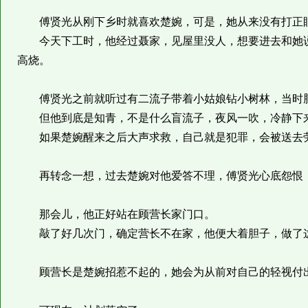
傅贤光从刚下乡时就喜欢楚婉，可是，她从来没有打正
今天下工时，他经过聂家，见屋里没人，想要进去和她说
高烧。
傅贤光之前就听过有二流子带着小姑娘钻小树林，当时脑
但他到底是知青，不是什么盲流子，夜风一吹，冷静下
如果楚婉醒来之后大声求救，自己就是犯罪，会被送去
再转念一想，过去楚婉对他爱答不理，傅贤光心底怨恨，
那会儿，他正好站在顾营长家门口。
敲了好几次门，确定营长不在家，他便大着胆子，做了
顾营长是楚婉招惹不起的，她会为从前对自己的轻视付