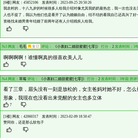
[6楼] 网友：
45852106
发表时间：2023-09-25 20:50:26
我农村的，十八九岁的时候很多人给我介绍对像尤其我奶奶最热忠，我一次也没去见
人也不提了，我以为他们也是看开了认为婚姻自由，结不结的看我自己还高兴了好一
资格找未婚男青年结婚了前两年还有人介绍残疾人给我。
№3 网友：
毛毛
评论：
《小寡妇二婚甜蜜蜜[七零]》
打分：
2
发表时间：3年
啊啊啊啊！谁懂啊真的很喜欢美人儿
№4 网友：
草莓
评论：
《小寡妇二婚甜蜜蜜[七零]》
打分：
2
发表时间：3年前 所评
看了三章，眉头没有一刻是放松的，女主爸妈对她不好，怎么
形象，我现在也没看出来觉醒的女主也多立体
7
[1楼] 网友：
42060317
发表时间：2023-02-09 18:50:47
赞同你，还是那么软包子