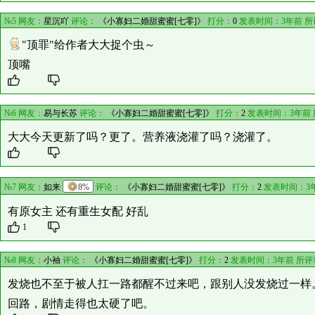
№5 网友：
星沉吖
评论：
《小寡妇二婚甜蜜蜜[七零]》
打分：
0
发表时间：3年前 
"顶罪"给作者大大捉个虫～
顶嘴
№6 网友：
易与长苏
评论：
《小寡妇二婚甜蜜蜜[七零]》
打分：
2
发表时间：3年前
大大今天更新了吗？更了。营养液浇灌了吗？浇灌了。
№7 网友：
如来
8%
评论：
《小寡妇二婚甜蜜蜜[七零]》
打分：
2
发表时间：3
有原女主 还有重生女配 好乱
1
№8 网友：
小袖
评论：
《小寡妇二婚甜蜜蜜[七零]》
打分：
2
发表时间：3年前 所评
发烧也不至于被人扛一路都醒不过来吧，跟别人没发烧过一样
回路，剧情走得也太硬了吧。