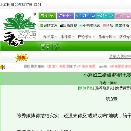
北京时间 26年8月7日 13:51
完结文库
出版影视
小书喵悦读
论坛
繁体版
作品库
排行榜
评论频道
作者专区
版权专
回忆那片吻
向
《某某》木苏里
投了
1个深水鱼雷
qzc
向
《外科医生的王府生存
小寡妇二婚甜蜜蜜[七零
作者：
溯时
[添加书签]
[
推荐给朋友
]
[免费得晋
第3章
陈秀娥摔得结结实实，还没来得及“哎哟哎哟”地喊，脑