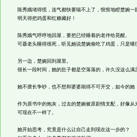
陈秀娥堵得慌，连气都快要喘不上了，恨恨地瞪楚婉一
明天得把鸡蛋和红糖藏好！
陈秀娥气呼呼地回屋，要把已经睡着的老伴给晃醒。
可聂老头睡得很死，听见她说楚婉偷吃了鸡蛋，只是咂
另一边，楚婉回到屋里。
很长一段时间，她的肚子都是空落落的，许久没这么满
她不擅长争吵，也不想和婆婆闹得不可开交，如今的她，
作为原书中的炮灰，过去的楚婉被原剧情支配，好像从
可现在不一样了。
她开始思考，究竟是什么让自己走到现在这一步的？