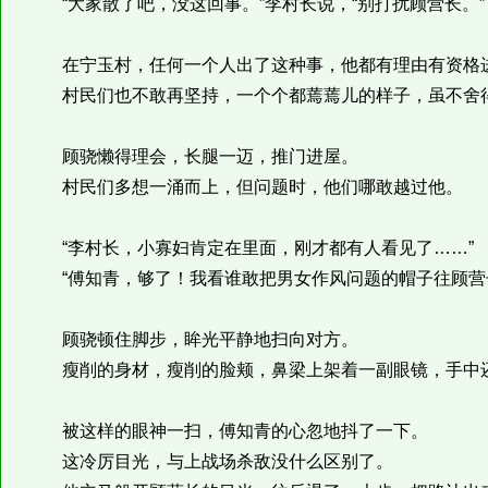
“大家散了吧，没这回事。”李村长说，“别打扰顾营长。”
在宁玉村，任何一个人出了这种事，他都有理由有资格进
村民们也不敢再坚持，一个个都蔫蔫儿的样子，虽不舍得
顾骁懒得理会，长腿一迈，推门进屋。
村民们多想一涌而上，但问题时，他们哪敢越过他。
“李村长，小寡妇肯定在里面，刚才都有人看见了……”
“傅知青，够了！我看谁敢把男女作风问题的帽子往顾营
顾骁顿住脚步，眸光平静地扫向对方。
瘦削的身材，瘦削的脸颊，鼻梁上架着一副眼镜，手中还
被这样的眼神一扫，傅知青的心忽地抖了一下。
这冷厉目光，与上战场杀敌没什么区别了。