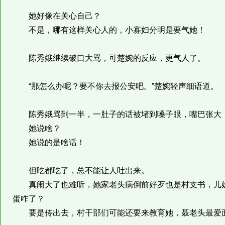
她好像在关心自己？
不是，哪有这样关心人的，小寡妇分明是要气她！
陈秀娥继续破口大骂，可楚婉的反应，更气人了。
“那怎么办呢？要不你去报公安吧。”楚婉轻声细语道。
陈秀娥骂到一半，一肚子的话被堵到嗓子眼，嘴巴张大，
她说啥？
她说的是啥话！
但吃都吃了，总不能让人吐出来。
真闹大了也难听，她家老头病倒前好歹也是村支书，儿媳
蛋咋了？
要是传出去，村干部们可能还要来教育她，聂老头最爱面