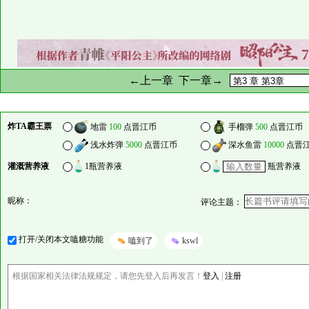
←上一章
下一章→
炸TA霸王票
地雷
100
点晋江币
手榴弹
500
点晋江币
浅水炸弹
5000
点晋江币
深水鱼雷
10000
点晋
灌溉营养液
1瓶营养液
瓶营养液
昵称：
评论主题：
打开/关闭本文嗑糖功能
嗑到了
kswl
根据国家相关法律法规规定，请您先登入后再发言！
登入
|
注册