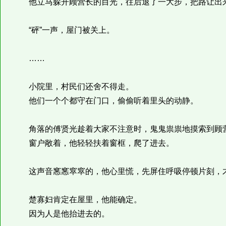
他立马躲开顾营长的目光，往后退了一大步，把路让出
“砰”一声，屋门被关上。
……
小院里，村民们还舍不得走。
他们一个个都守在门口，偷偷听着里头的动静。
角落的傅贤光趁着大家不注意时，鬼鬼祟祟地摸索到顾
窗户敞着，他轻轻扶着窗框，爬了进去。
这声音窸窸窣窣的，他心里慌，先屏住呼吸停顿片刻，才
楚寡妇肯定在屋里，他能确定。
因为人是他抬进去的。