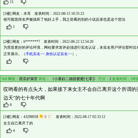
11
[1楼] 网友：
木耳
发表时间：2022-08-15 18:35:23
他可能觉得名声被搞坏了他好上手，我之前看的别的小说反派也是这个想法
1
[2楼] 网友：
6*******7
发表时间：2022-08-22 12:54:20
为营造更好的评论环境，网站要求发评必须进行实名认证，未实名用户评论暂时仅
正常展示。（
手机实名>>
身份认证实名>>
）。
№9 网友：
西瓜铲屎官
评论：
《小寡妇二婚甜蜜蜜[七零]》
打分：
2
发表时间：3年
哎哟看的有点头大，如果接下来女主不会自己离开这个所谓的
边天”的七十年代啊
6
[1楼] 网友：
43298938
发表时间：2022-08-17 02:33:12
女主自己离开了的
4