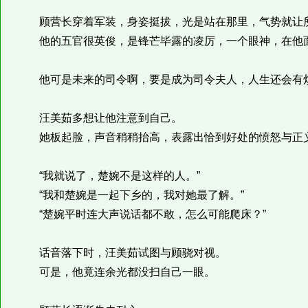
顾营长穿着军装，身姿挺拔，光是站在那里，气势就让
他的五官很英俊，是锋芒毕露的凌厉，一个眼神，在他面
他可是未来的司令啊，要是成为司令夫人，人生还会有
汪美茹多想让他注意到自己。
她板起脸，声音稍稍抬高，表露出恰到好处的愤怒与正
“我就说了，楚婉不是这样的人。”
“我和楚婉是一起下乡的，我对她最了解。”
“楚婉平时连大声说话都不敢，怎么可能爬床？”
话音落下时，汪美茹试图与顾骁对视。
可是，他竟连余光都没扫自己一眼。