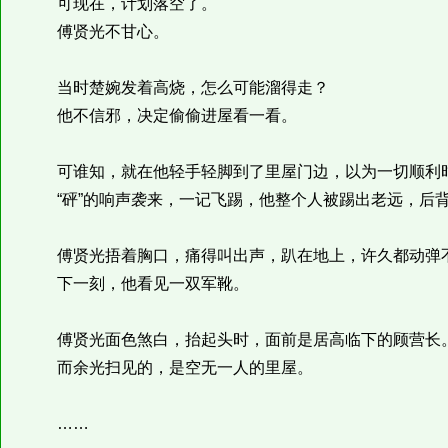
可现在，计划落空了。
傅贤光不甘心。
当时楚婉发着高烧，怎么可能溜得走？
他不信邪，决定偷偷进屋看一看。
可谁知，就在他轻手轻脚到了里屋门边，以为一切顺利时
“砰”的响声袭来，一记飞踢，他整个人被踢出老远，后
傅贤光捂着胸口，痛得叫出声，趴在地上，许久都动弹
下一刻，他看见一双军靴。
傅贤光面色煞白，抬起头时，面前是居高临下的顾营长
而余光扫见的，是空无一人的里屋。
……