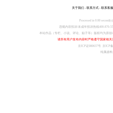
关于我们
-
联系方式
-
联系客
Processed in 0.00
违规内容投诉/未成年投诉热线400-870-5
本站作品（专栏、小说、评论、贴子等）版权均为原创
请所有用户发布内容时严格遵守国家相关
京ICP证080637号
京ICP备
纯属虚构