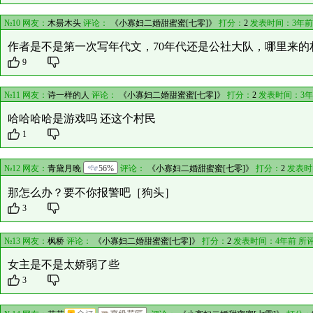
№10 网友：
木昜木头
评论：
《小寡妇二婚甜蜜蜜[七零]》
打分：
2
发表时间：3年前
作者是不是第一次写年代文，70年代还是公社大队，哪里来的
9
№11 网友：
诗一样的人
评论：
《小寡妇二婚甜蜜蜜[七零]》
打分：
2
发表时间：3年
哈哈哈哈是游戏吗 还这个村民
1
№12 网友：
青黛月晚
56%
评论：
《小寡妇二婚甜蜜蜜[七零]》
打分：
2
发表时
那怎么办？要不你报警吧［狗头］
3
№13 网友：
枫桥
评论：
《小寡妇二婚甜蜜蜜[七零]》
打分：
2
发表时间：4年前 所
女主是不是太娇弱了些
3