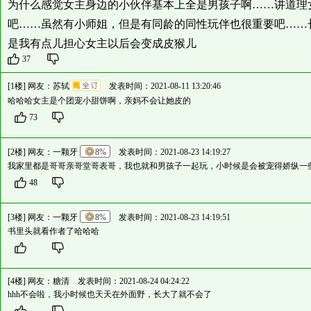
为什么感觉女主身边的小伙伴基本上全是男孩子啊……讲道理
吧……虽然有小师姐，但是有同龄的同性玩伴也很重要吧……
是我有点儿担心女主以后会变成皮猴儿
37
[1楼] 网友：
苏轼
发表时间：2021-08-11 13:20:46
哈哈哈女主是个团宠小甜饼啊，亲妈不会让她皮的
73
[2楼] 网友：
一颗牙
8%
发表时间：2021-08-23 14:19:27
我家里都是哥哥亲哥堂哥表哥，我也就和男孩子一起玩，小时候是会被宠得娇纵一
48
[3楼] 网友：
一颗牙
8%
发表时间：2021-08-23 14:19:51
书里头就看作者了哈哈哈
[4楼] 网友：
糖清
发表时间：2021-08-24 04:24:22
hhh不会啦，我小时候也天天在外面野，长大了就不会了