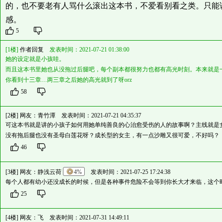
的，也不要老有人骂什么滚出这本书，不爱看别看之类。只能
感。
5
[1楼]
作者回复
发表时间：2021-07-21 01:38:00
她的设定就是小孩哇。
而且这本书里她也从没拖过后腿吧，每个副本都很努力也都有高光时刻。本来就是
你看到十三章…两三章之后她的高光就到了呀orz
58
[2楼] 网友：
青竹潭
发表时间：2021-07-21 04:35:37
可这本书就是讲的小孩子如何用她单纯善良的心治愈受伤的人的故事啊？主线就是
没有拖后腿也没有圣母白莲花呀？成长型的女主，有一点沙雕又很可爱，不好吗？
46
[3楼] 网友：
静浅云荷
4%
发表时间：2021-07-25 17:24:38
每个人都有幼小还没成长的时候，但是各种事件危险不会等到你长大才来临，这个
25
[4楼] 网友：
飞
发表时间：2021-07-31 14:49:11