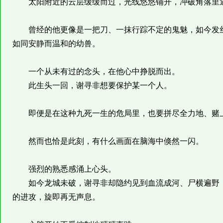
太阳附近的云层缓缓而过，光线悠悠铺开，冲破角落里逼
曾经的他更像是一把刀、一抹行踪不定的鬼魅，如今发丝
如同安静而温和的幼兽。
一个从未有过的念头，在他心中挣脱而出。
此生头一回，谢寻非想要保护某一个人。
即便是在这种九死一生的危局里，也要拼尽全力地、赌上
然而也恰是此刻，有什么画面在脑海中倏然一闪。
强烈的熟悉感涌上心头。
如今龙城未破，谢寻非却隐约见到血流成河、尸横遍野，
的进攻，旋即再无声息。