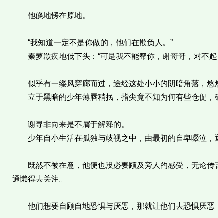
他倏地愣在原地。
“我知道一定不是你做的，他们在欺负人。”
秦萝歉疚地低下头：“可是我不能帮你，谢哥哥，对不起
似乎有一缕风穿廊而过，途经这处小小的阴暗角落，悠
立于黑暗的少年薄唇稍抿，指尖竟不知为何有些仓促，碰
谢寻非向来是不屑于解释的。
少年自小生活在孤独与歧视之中，由最初的自卑啜泣，逐
既然不被在意，他便也没必要顾及旁人的感受，无论传言
通懒得去关注。
他们想要自顾自地恐惧与厌恶，那就让他们去恐惧厌恶，