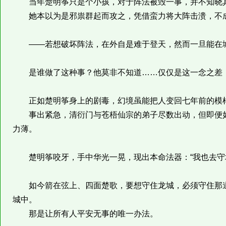
当年楚明筝只是个小孩，对于阵法被毁一事，并不知晓
她本以为是邪祟群起而攻之，凭借蛮力将大阵击溃，不成
——若想破坏阵法，在外自是难于登天，然而一旦能在城
是谁做了这种事？他莫非不知道……仅仅是这一念之差，
正如楚明筝身上的剧毒，幻境虽能把人变回七年前的模样
事出紧急，清衍门与苍梧仙宗的弟子尽数出动，但即便如
力薄。
楚明筝咬牙，手中华光一晃，现出本命法器：“我也去守
如今箭在弦上、四面楚歌，要想守住龙城，必须守住那道
城中。
那是让所有人平安无事的唯一办法。