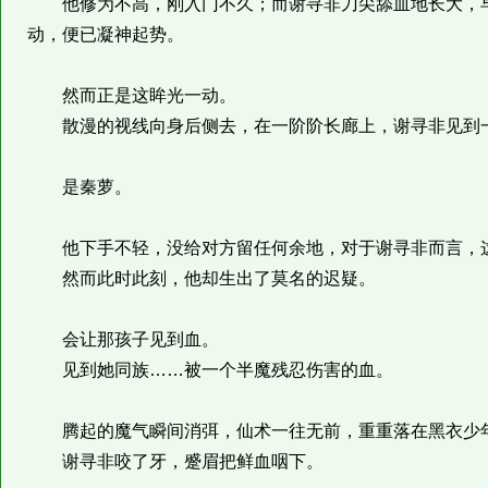
他修为不高，刚入门不久；而谢寻非刀尖舔血地长大，早
动，便已凝神起势。
然而正是这眸光一动。
散漫的视线向身后侧去，在一阶阶长廊上，谢寻非见到
是秦萝。
他下手不轻，没给对方留任何余地，对于谢寻非而言，这
然而此时此刻，他却生出了莫名的迟疑。
会让那孩子见到血。
见到她同族……被一个半魔残忍伤害的血。
腾起的魔气瞬间消弭，仙术一往无前，重重落在黑衣少
谢寻非咬了牙，蹙眉把鲜血咽下。