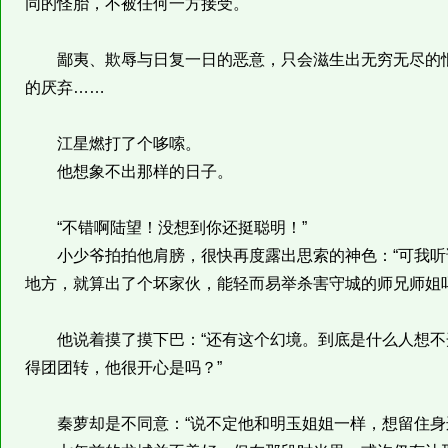
同的怪胎，不被任何一方接受。
鄙夷、欺辱与日复一日的恶意，只会滋生出无穷无尽的恨
的厌弃……
江星燃打了个哆嗦。
他想象不出那样的日子。
“不错啊陆望！没想到你还挺聪明！”
小少爷拍拍他肩膀，很快再度露出思索的神色：“可我听
地方，就算出了个坏家伙，能轻而易举杀害守城的师兄师姐吗
他说着摸了摸下巴：“还有这个幻境。到底是什么人想不
得团团转，他很开心是吗？”
秦萝却是不同意：“说不定他和明玉姐姐一样，想留住身