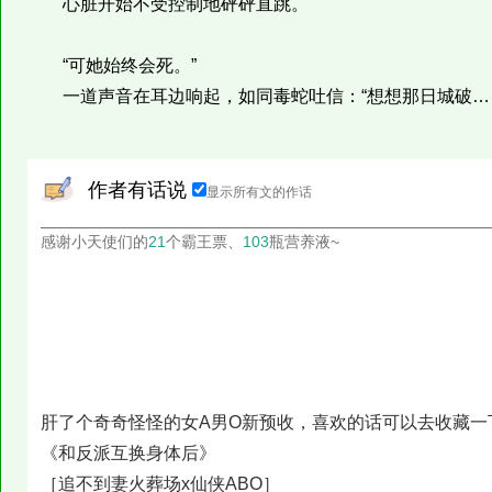
心脏开始不受控制地砰砰直跳。
“可她始终会死。”
一道声音在耳边响起，如同毒蛇吐信：“想想那日城破……
作者有话说
显示所有文的作话
感谢小天使们的
21
个霸王票、
103
瓶营养液~
肝了个奇奇怪怪的女A男O新预收，喜欢的话可以去收藏一
《和反派互换身体后》
［追不到妻火葬场x仙侠ABO］