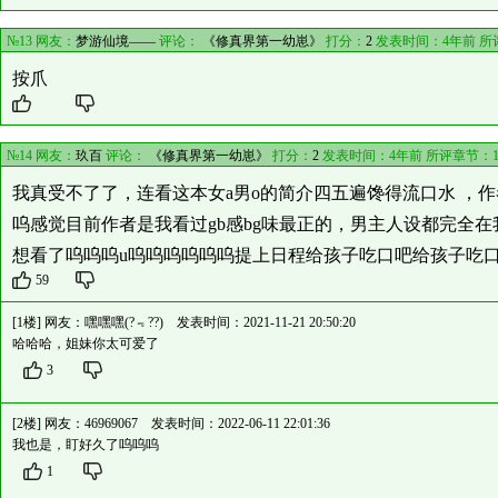
№13 网友：
梦游仙境——
评论：
《修真界第一幼崽》
打分：
2
发表时间：4年前 所
按爪
№14 网友：
玖百
评论：
《修真界第一幼崽》
打分：
2
发表时间：4年前 所评章节：
我真受不了了，连看这本女a男o的简介四五遍馋得流口水 ，
呜感觉目前作者是我看过gb感bg味最正的，男主人设都完全在
想看了呜呜呜u呜呜呜呜呜呜提上日程给孩子吃口吧给孩子吃
59
[1楼] 网友：
嘿嘿嘿(?﹃??)
发表时间：2021-11-21 20:50:20
哈哈哈，姐妹你太可爱了
3
[2楼] 网友：
46969067
发表时间：2022-06-11 22:01:36
我也是，盯好久了呜呜呜
1