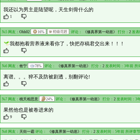
我还以为男主是陆望呢，天生剑骨什么的
1
№5 网友：
Ohh02
16%
评论：
《修真界第一幼崽》
打分：
2
发表
我都抱着营养液来看你了，快把存稿君交出来！！！
№6 网友：
攸宁
78%
评论：
《修真界第一幼崽》
打分：
2
发表时间：3年前 所
离谱。。。猝不及防被剧透，别翻评论!
№7 网友：
桃夭相思意
24%
评论：
《修真界第一幼崽》
打分：
2
发表时间：3年
果然他也是被卷进来的
9
№8 网友：
天街一霸
评论：
《修真界第一幼崽》
打分：
2
发表时间：5年前 所评章