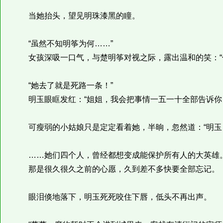
当她抬头，望见明珠漆黑的瞳。
“虽然不知明筝为何……”
女孩深吸一口气，与楚明筝对视之际，露出温和的笑：“
“她去了就是死路一条！”
明玉眼眶发红：“姐姐，我会把事情一五一十全部告诉你
可瘦弱的小姑娘只是定定看着她，半晌，忽然道：“明玉，
……她们四个人，曾经都想变成能保护所有人的大英雄
那是很久很久之前的心愿，久到差不多快要全部忘记。
眼泪倏地落下，明玉死死咬住下唇，低头不再出声。