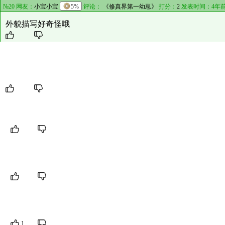
№20 网友：
小宝小宝
5%
评论：
《修真界第一幼崽》
打分：
2
发表时间：4年前
外貌描写好奇怪哦
№21 网友：
微凉
69%
评论：
《修真界第一幼崽》
打分：
2
发表时间：5年前 
我去！女a男o啊
[1楼] 网友：
两面包夹芝士
发表时间：2021-06-21 16:31:05
好香！斯哈斯哈
[2楼] 网友：
路人癸
发表时间：2021-08-02 10:56:59
斯哈斯哈
[3楼] 网友：
哈尔滨的移动城堡
12%
发表时间：2021-08-20 20:32:11
爱了 我最爱女a男o了
1