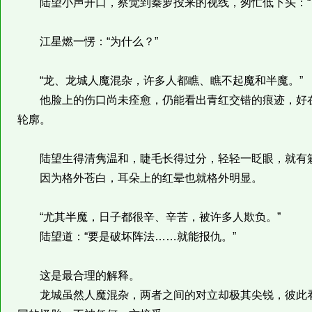
陆望小声开口，察觉到秦萝投来的视线，匆忙低下头：“
江星燃一愣：“为什么？”
“龙、龙城人魔混杂，许多人都瞧、瞧不起魔和半魔。”
他脸上的伤口尚未痊愈，仍能看出青红交错的痕迹，好在
轮廓。
陆望生得清隽温和，睫毛长得过分，轻轻一眨眼，就有簌
因为格外苍白，耳朵上的红晕也就格外明显。
“尤其半魔，日子都很辛、辛苦，被许多人欺负。”
陆望道：“要是破坏阵法……就能报仇。”
这是最合理的解释。
龙城虽然人魔混杂，两者之间的对立却极其尖锐，彼此看