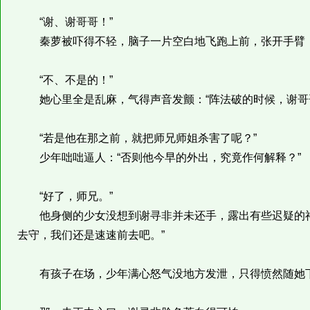
“谢、谢哥哥！”
秦萝被吓得不轻，脑子一片空白地飞跑上前，张开手臂
“不、不是的！”
她心里全是乱麻，气得声音发颤：“阵法破的时候，谢哥
“若是他在那之前，就把师兄师姐杀害了呢？”
少年咄咄逼人：“否则他今早的外出，究竟作何解释？”
“好了，师兄。”
他身侧的少女没想到谢寻非并未还手，露出有些迟疑的神
去守，我们还是速速前去吧。”
有孩子在场，少年满心怒气没地方发泄，只得愤然随她下