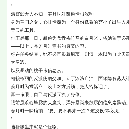
*
清霄派无人不知，姜月时对谢逾情根深种。
身为掌门之女，心甘情愿为一个身份低微的穷小子出生入
青云的工具。
也正是那一日，谢逾为救青梅竹马的白月光，将她置于必
——以上，是姜月时穿书的原著内容。
好在任务结束，她不必再跟着原著走剧情，本以为自此天
大反派。
以及暴动的桃子味信息素。
相貌秾丽的反派伤病交加、立于浓浓血泊，面颊隐有诱人
姜月时为求活命，咬上对方后颈，把人给标记了。
再一睁眼，自己与反派互换了身体。
眼前是杀心毕露的大魔头，浑身是尚未散尽的信息素暴动
姜月时一瞬脑抽：“要、要不再来一次？这次换你咬我。”
*
陆折渊生来就是个怪物。