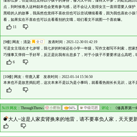
懂那么多，但是我也觉得以小孩子的身份，修为又不高，懂得又不多，到处乱跑历
点，到时候卷入这种副本也会更有参与感，还不会让人觉得女主一直得需要人保护
黑暗的人的故事，我虽然也觉得不喜欢但也可以尝试继续看看，因为我也喜欢小孩
看，如果实在不喜欢也可以去看看别的文哦，咱们看文不就图一个喜欢嘛。
11
[9楼] 网友：
清染
发表时间：2021-12-30 01:42:19
可是女主现在才七岁呀，我七岁的时候还在小学一年级，写作文都写不利索，想家
巧懂事又弹得一手好琴，反正是比我有出息多了，对于小孩子不要要求这么高吧，
6
[10楼] 网友：
帘鹿入雾
发表时间：2022-01-14 15:56:50
本来也不是故意捣乱吧，这次本来不是以为是小事吗，就看看热闹长长见识，这不
№19 网友：
ThroughThrew-
94%
评论：
《修真界第一
大人~这是人家卖肾换来的地雷，请不要辜负人家，天天更新