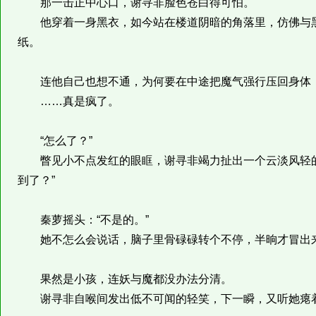
那一击正中心口，谢寻非脸色苍白得可怕。
他穿着一身黑衣，如今站在楼道阴暗的角落里，仿佛与黑
纸。
连他自己也想不通，为何要在中途把魔气强行压回身体
……真是疯了。
“怎么了？”
瞥见小不点发红的眼眶，谢寻非竭力扯出一个云淡风轻的
到了？”
秦萝摇头：“不是的。”
她不怎么会说话，脑子里骨碌碌转个不停，半晌才冒出来一
果然是小孩，连妖与魔都没办法分清。
谢寻非自喉间发出低不可闻的轻笑，下一瞬，又听她瘪着嘴