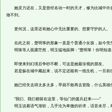
她灵力还在，又是曾经名动一时的天才，修为比城中许多
做不到。
更何况，这里还有她心中无比重要的、想要守护的人。
在此之前，楚明筝的形象一直是个普通小女孩，如今凭空
明珠等人面露茫然，明玉猛地跺脚：“楚明筝！你明知道会
即便来到幻境后争吵不断，可这是她最珍视的朋友。
若是躲在城中藏起来，说不定还能有一线生机，一旦前往
她已经失去得太多太多，早就不敢再去冒险，什么英雄什
“我们、我们都留在这里，等仙门的援兵赶来——”
明玉说着语气渐软，几乎沦为卑微的祈求，话音未尽，