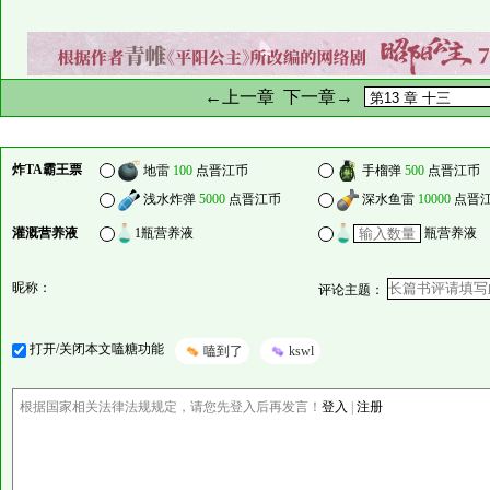
←上一章
下一章→
炸TA霸王票
地雷
100
点晋江币
手榴弹
500
点晋江币
浅水炸弹
5000
点晋江币
深水鱼雷
10000
点晋
灌溉营养液
1瓶营养液
瓶营养液
昵称：
评论主题：
打开/关闭本文嗑糖功能
嗑到了
kswl
根据国家相关法律法规规定，请您先登入后再发言！
登入
|
注册