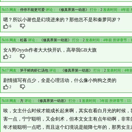
№15 网友：
停停不能更可爱
评论：
《修真界第一幼崽》
打分：
2
发表时间：4年前 
嗯？所以小谢也是幻境进来的？那他岂不是和秦萝同岁？
6
№16 网友：
松暮
评论：
《修真界第一幼崽》
打分：
2
发表时间：4年前 所评章节：
女A男Oyyds作者大大快开叭，高举我GB大旗
2
№17 网友：
笋干鲜肉虾仁汤包
评论：
《修真界第一幼崽》
打分：
2
发表时间：4年
剧情描写有点少，全是心理活动，什么像小狗狗之类的
2
№18 网友：
方
评论：
《修真界第一幼崽》
打分：
1
发表时间：5年前 所评章节：
13
唉，女主什么时候才能成长起来啊，其实在看白月光的时候，
害一点，宁宁聪明，又会剑术，但本文女主有点年幼啊，非常
年才能聪明一点吧，而且这个幻境说是能降七年的，那男女主差