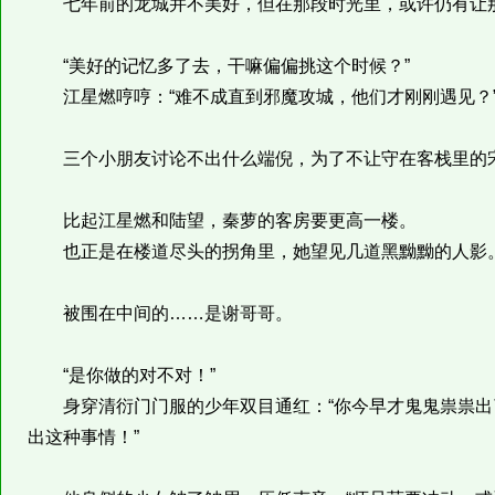
七年前的龙城并不美好，但在那段时光里，或许仍有让那
“美好的记忆多了去，干嘛偏偏挑这个时候？”
江星燃哼哼：“难不成直到邪魔攻城，他们才刚刚遇见？
三个小朋友讨论不出什么端倪，为了不让守在客栈里的宋
比起江星燃和陆望，秦萝的客房要更高一楼。
也正是在楼道尽头的拐角里，她望见几道黑黝黝的人影
被围在中间的……是谢哥哥。
“是你做的对不对！”
身穿清衍门门服的少年双目通红：“你今早才鬼鬼祟祟出
出这种事情！”