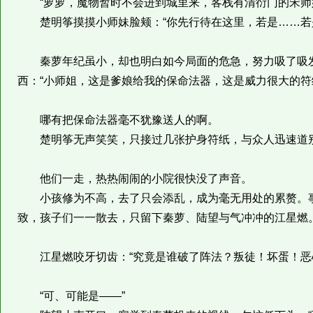
“萝萝，魔物暂时不会进到城里来，客栈有清衍门的宋师
楚明筝摸摸小师妹脸颊：“你先行待在这里，若是……若是
秦萝年纪虽小，却也明白如今局面的危急，努力吸了吸发
西：“小师姐，这是爹娘给我的保命法器，这是威力很大的符
哪有把保命法器毫不犹豫送人的啊。
楚明筝无声笑笑，只接过几张护身符纸，与众人迅速道别
他们一走，热热闹闹的小院很快没了声音。
小孩修为不高，去了只会添乱，成为毫无用处的累赘。事
致，孩子们一一散去，只留下秦萝、陆望与气冲冲的江星燃
江星燃咬牙切齿：“究竟是谁破了阵法？叛徒！坏蛋！恶
“可、可能是——”