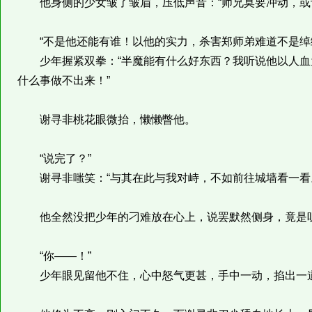
他身侧的少女皱了皱眉，压低声音：“师兄莫要冲动，或
“不是他还能有谁！以他的实力，杀害郑师弟难道不是绰
少年握紧双拳：“半魔能有什么好东西？我听说他以人血
什么事做不出来！”
谢寻非桃花眼微抬，懒懒瞥他。
“说完了？”
谢寻非嗤笑：“与其在此与我对峙，不如前往城墙看一看。
他全然没把少年的刁难放在心上，说罢默然侧身，竟是听
“你——！”
少年眼见留他不住，心中怒气更甚，手中一动，掐出一