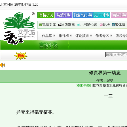
北京时间 26年8月7日 1:20
完结文库
出版影视
小书喵悦读
论坛
繁体版
作品库
排行榜
评论频道
作者专区
版权专
修真界第一幼崽
作者：
纪婴
[添加书签]
[
推荐给朋友
]
[免费得晋
十三
异变来得毫无征兆。