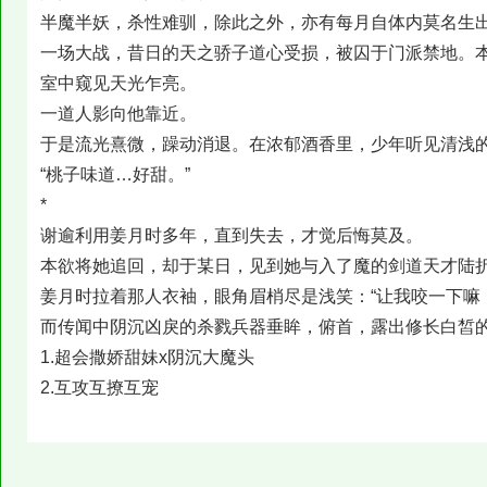
半魔半妖，杀性难驯，除此之外，亦有每月自体内莫名生
一场大战，昔日的天之骄子道心受损，被囚于门派禁地。
室中窥见天光乍亮。
一道人影向他靠近。
于是流光熹微，躁动消退。在浓郁酒香里，少年听见清浅
“桃子味道…好甜。”
*
谢逾利用姜月时多年，直到失去，才觉后悔莫及。
本欲将她追回，却于某日，见到她与入了魔的剑道天才陆
姜月时拉着那人衣袖，眼角眉梢尽是浅笑：“让我咬一下嘛
而传闻中阴沉凶戾的杀戮兵器垂眸，俯首，露出修长白皙的
1.超会撒娇甜妹x阴沉大魔头
2.互攻互撩互宠