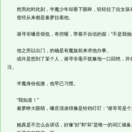
然而此时此刻，半魔少年却垂下眼眸，轻轻拉了拉女孩
曾经从来都是秦萝拉着他。
谢寻非嗓音很低，有些哑，带着不自信的倔：“不是我做
他之所以出门，的确是有魔族前来求他办事。
或许是想到了某个人，谢寻非毫不犹豫地一口回绝，并在
注。
半魔身份低微，他早已习惯。
“我知道！”
秦萝睁大眼睛，嗓音清凌得像是铃铛叮叮：“谢哥哥是个
她真是不怎么会讲话，好像“好”和“坏”是唯一的词汇储备