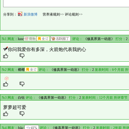
分享到：
新浪微博
营养液规则>>
评论规则>>
№1 网友：
lune
评论：
《修真界第一幼崽》
打分：
2
你问我爱你有多深，火箭炮代表我的心
№2 网友：
椰椰
评论：
《修真界第一幼崽》
打分：
2
发表时间：6个月前 
№3 网友：
白钰
评论：
《修真界第一幼崽》
打分：
2
发表时间：12个月前 所评章节
萝萝超可爱
№4 网友：
fskc
41%
评论：
《修真界第一幼崽》
打分：
2
发表时间：2年前 所