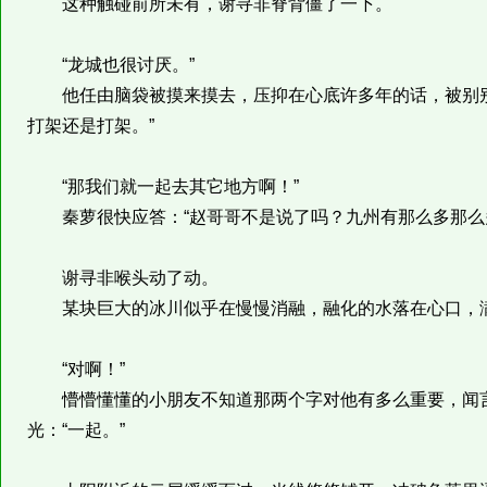
这种触碰前所未有，谢寻非脊背僵了一下。
“龙城也很讨厌。”
他任由脑袋被摸来摸去，压抑在心底许多年的话，被别别
打架还是打架。”
“那我们就一起去其它地方啊！”
秦萝很快应答：“赵哥哥不是说了吗？九州有那么多那么多
谢寻非喉头动了动。
某块巨大的冰川似乎在慢慢消融，融化的水落在心口，满满
“对啊！”
懵懵懂懂的小朋友不知道那两个字对他有多么重要，闻言
光：“一起。”