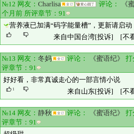
№12 网友：
Charlisa
评论：
《
个月前 所评章节：
91
营养液已加满“码字能量槽”，更新请启动
来自中国台湾
[投诉]
[不
№13 网友：
冬妈
评论：
《蜜语纪》
打
评章节：
91
好好看，非常真诚走心的一部言情小说
1
来自山东
[投诉]
[不
№14 网友：
静秋
评论：
《蜜语纪》
打
评章节：
91