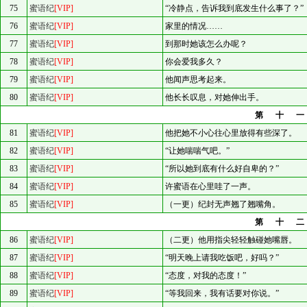
75
蜜语纪
[VIP]
“冷静点，告诉我到底发生什么事了？”
76
蜜语纪
[VIP]
家里的情况……
77
蜜语纪
[VIP]
到那时她该怎么办呢？
78
蜜语纪
[VIP]
你会爱我多久？
79
蜜语纪
[VIP]
他闻声思考起来。
80
蜜语纪
[VIP]
他长长叹息，对她伸出手。
第十
81
蜜语纪
[VIP]
他把她不小心往心里放得有些深了。
82
蜜语纪
[VIP]
“让她喘喘气吧。”
83
蜜语纪
[VIP]
“所以她到底有什么好自卑的？”
84
蜜语纪
[VIP]
许蜜语在心里哇了一声。
85
蜜语纪
[VIP]
（一更）纪封无声翘了翘嘴角。
第十
86
蜜语纪
[VIP]
（二更）他用指尖轻轻触碰她嘴唇。
87
蜜语纪
[VIP]
“明天晚上请我吃饭吧，好吗？”
88
蜜语纪
[VIP]
“态度，对我的态度！”
89
蜜语纪
[VIP]
“等我回来，我有话要对你说。”