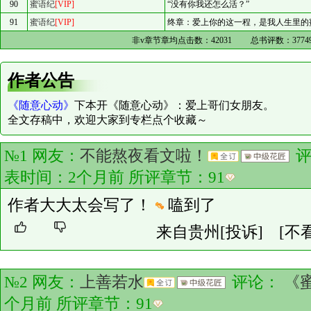
90
蜜语纪
[VIP]
“没有你我还怎么活？”
91
蜜语纪
[VIP]
终章：爱上你的这一程，是我人生里的
非v章节章均点击数：
42031
总书评数：
3774
作者公告
《随意心动》
下本开《随意心动》：爱上哥们女朋友。
全文存稿中，欢迎大家到专栏点个收藏～
№1 网友：
不能熬夜看文啦！
评
表时间：2个月前 所评章节：
91
作者大大太会写了！
嗑到了
来自贵州
[投诉]
[不
№2 网友：
上善若水
评论：
《
个月前 所评章节：
91