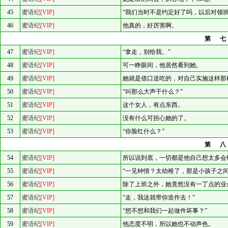
45
蜜语纪
[VIP]
“我们当时不是约定好了吗，以后对领班
46
蜜语纪
[VIP]
他真的，好厉害啊。
第
47
蜜语纪
[VIP]
“拿走，别给我。”
48
蜜语纪
[VIP]
可一睁眼间，他居然看到她。
49
蜜语纪
[VIP]
她就是借口送吃的，对自己实施这样那
50
蜜语纪
[VIP]
“叫那么大声干什么？”
51
蜜语纪
[VIP]
这个女人，有点东西。
52
蜜语纪
[VIP]
没有什么可担心她的了。
53
蜜语纪
[VIP]
“你脸红什么？”
第
54
蜜语纪
[VIP]
所以说到底，一切都是他自己想太多会
55
蜜语纪
[VIP]
“一见钟情？太幼稚了，那是小孩子之间
56
蜜语纪
[VIP]
除了上班之外，她竟然没有一丁点的业
57
蜜语纪
[VIP]
“走，我这就带你造作去！”
58
蜜语纪
[VIP]
“想不想和我们一起做件坏事？”
59
蜜语纪
[VIP]
他态度不明，所以她也不动声色。