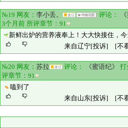
№19 网友：
李小丢。
评论：
《
3个月前 所评章节：
91
新鲜出炉的营养液奉上！大大快接住，今
来自辽宁
[投诉]
[不
№20 网友：
苏拉
评论：
《蜜语纪》
打
评章节：
91
嗑到了
来自山东
[投诉]
[不