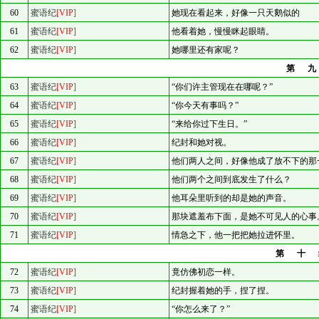
60
蜜语纪
[VIP]
她现在看起来，好像一只天鹅似的
61
蜜语纪
[VIP]
他看着她，慢慢眯起眼睛。
62
蜜语纪
[VIP]
她哪里还有家呢？
第
63
蜜语纪
[VIP]
“你们许主管现在在哪呢？”
64
蜜语纪
[VIP]
“你今天有事吗？”
65
蜜语纪
[VIP]
“来给你过下生日。”
66
蜜语纪
[VIP]
纪封和她对视。
67
蜜语纪
[VIP]
他们两人之间，好像他成了放不下的那
68
蜜语纪
[VIP]
他们两个之间到底发生了什么？
69
蜜语纪
[VIP]
他耳朵里听到的却是她的声音。
70
蜜语纪
[VIP]
那块遮羞布下面，是她不可见人的心事
71
蜜语纪
[VIP]
情急之下，他一把把她拉进怀里。
第十
72
蜜语纪
[VIP]
竟仿佛初恋一样。
73
蜜语纪
[VIP]
纪封握着她的手，捏了捏。
74
蜜语纪
[VIP]
“你怎么来了？”