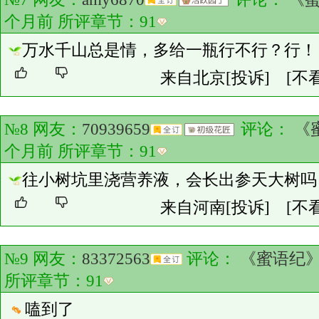
个月前 所评章节：
91
万水千山总是情，多给一瓶行不行？行！
来自北京
[投诉]
[不
№8 网友：
70939659
评论：
《
个月前 所评章节：
91
往小树坑里浇营养液，会长出参天大树吗
来自河南
[投诉]
[不
№9 网友：
83372563
评论：
《蜜语纪
所评章节：
91
嗑到了