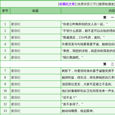
[
收藏此文章
]
[免费得晋江币]
[
推荐给朋友
章节
标题
内
第
1
蜜语纪
“你老公昨晚和别的女人在一起。”
2
蜜语纪
“不管什么原因，都不是可以出轨的理由
3
蜜语纪
“斯威酒店，1314号房，速到。”
4
蜜语纪
许蜜语直勾勾地看着聂予诚。她相信自
5
蜜语纪
“果然，我想的没错，就是你给我发的信
6
蜜语纪
“我们离婚吧。”
第
7
蜜语纪
树影下，许蜜语转身向聂予诚微笑摆手：
8
蜜语纪
她得吃饭，得生活，得先挣钱把自己养
9
蜜语纪
顶层那位贵宾，大家可是避之不及的。
10
蜜语纪
他们好像都听到从卫生间里传来一声女
11
蜜语纪
“还不走？”
12
蜜语纪
“差不多得了。”
13
蜜语纪
她动动嘴唇，收起眼神。