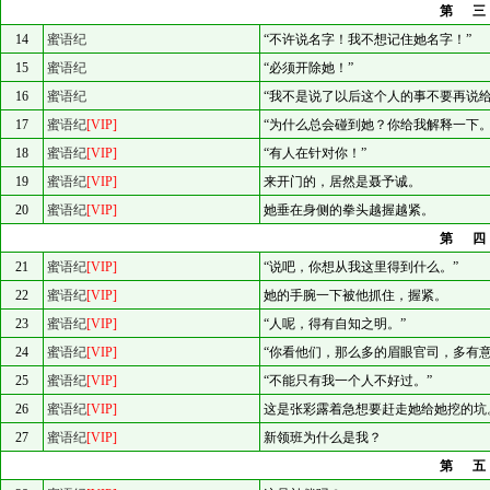
第
14
蜜语纪
“不许说名字！我不想记住她名字！”
15
蜜语纪
“必须开除她！”
16
蜜语纪
“我不是说了以后这个人的事不要再说给
17
蜜语纪
[VIP]
“为什么总会碰到她？你给我解释一下。
18
蜜语纪
[VIP]
“有人在针对你！”
19
蜜语纪
[VIP]
来开门的，居然是聂予诚。
20
蜜语纪
[VIP]
她垂在身侧的拳头越握越紧。
第
21
蜜语纪
[VIP]
“说吧，你想从我这里得到什么。”
22
蜜语纪
[VIP]
她的手腕一下被他抓住，握紧。
23
蜜语纪
[VIP]
“人呢，得有自知之明。”
24
蜜语纪
[VIP]
“你看他们，那么多的眉眼官司，多有意
25
蜜语纪
[VIP]
“不能只有我一个人不好过。”
26
蜜语纪
[VIP]
这是张彩露着急想要赶走她给她挖的坑
27
蜜语纪
[VIP]
新领班为什么是我？
第