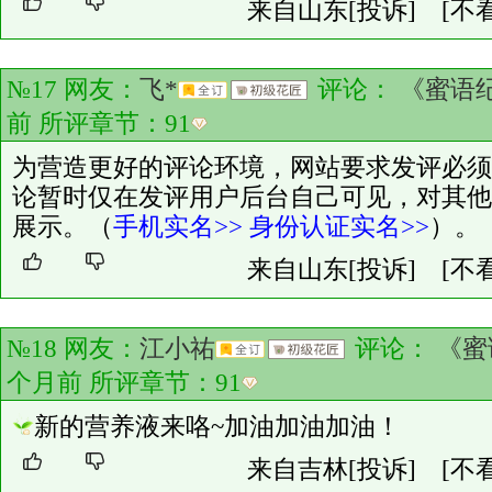
来自山东
[投诉]
[不
№17 网友：
飞*
评论：
《蜜语
前 所评章节：
91
为营造更好的评论环境，网站要求发评必须
论暂时仅在发评用户后台自己可见，对其他
展示。（
手机实名>>
身份认证实名>>
）。
来自山东
[投诉]
[不
№18 网友：
江小祐
评论：
《蜜
个月前 所评章节：
91
新的营养液来咯~加油加油加油！
来自吉林
[投诉]
[不