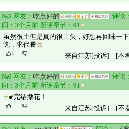
№5 网友：
吃点好的
评论
间：3个月前 所评章节：
91
虽然很土但是真的很上头，好想再回味一下
觉，求代餐
1
来自江苏
[投诉]
[不
№6 网友：
吃点好的
评论
间：3个月前 所评章节：
91
完结撒花！
来自江苏
[投诉]
[不
№7 网友：
amy6870
评论：
《