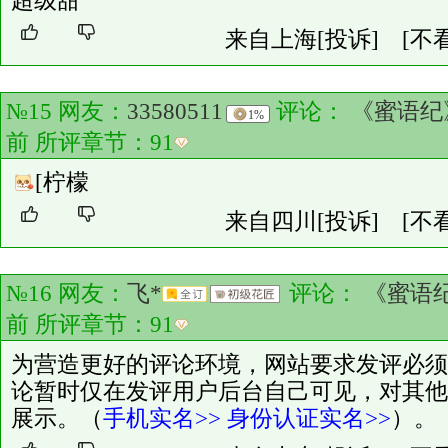
超级甜
来自上海
[投诉]
[不
№15 网友：
33580511
评论：
《蜜语纪
1%
前 所评章节：
91
[柠檬
来自四川
[投诉]
[不
№16 网友：
飞*
评论：
《蜜语
前 所评章节：
91
为营造更好的评论环境，网站要求发评必须
论暂时仅在发评用户后台自己可见，对其他
展示。（
手机实名>>
身份认证实名>>
）。