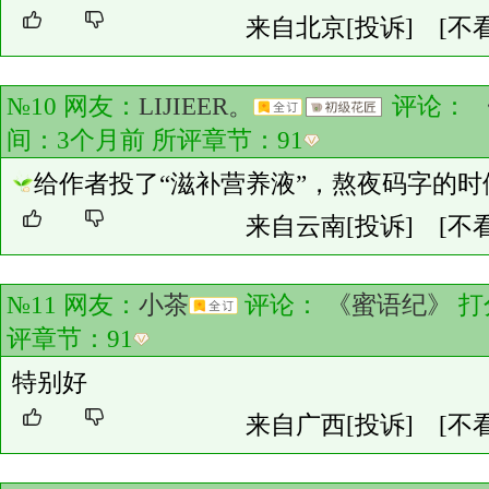
来自北京
[投诉]
[不
№10 网友：
LIJIEER。
评论：
间：3个月前 所评章节：
91
给作者投了“滋补营养液”，熬夜码字的
来自云南
[投诉]
[不
№11 网友：
小茶
评论：
《蜜语纪》
打
评章节：
91
特别好
来自广西
[投诉]
[不