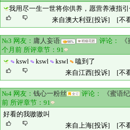
我用尽一生一世将你供养，愿营养液指引
来自澳大利亚
[投诉]
[不
№3 网友：
庸人妄语
评论：
《
98%
个月前 所评章节：
91
kswl
kswl
kswl
嗑到了
来自江西
[投诉]
[不
№4 网友：
钱心一粉丝
评论：
《蜜语纪
前 所评章节：
91
好看的我嗷嗷叫
来自上海
[投诉]
[不