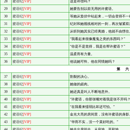
28
蜜语纪
[VIP]
这是补偿吗？
29
蜜语纪
[VIP]
她要告别以前无用的许蜜语。
30
蜜语纪
[VIP]
等她从蛰伏中站起来，一切会变得不一
31
蜜语纪
[VIP]
纪封和她视线相对的一刹，再次皱紧双
32
蜜语纪
[VIP]
从听到她其实已经离婚，他就不由愣住
33
蜜语纪
[VIP]
“我看起来很像魔鬼之类的东西吗？”
34
蜜语纪
[VIP]
“你是不是觉得，我是在帮许蜜语？”
35
蜜语纪
[VIP]
温柔而有力量。
36
蜜语纪
[VIP]
他说她可怜。他在同情她吗？
第
37
蜜语纪
[VIP]
割裂的决心。
38
蜜语纪
[VIP]
她做的卤肉。
39
蜜语纪
[VIP]
她还真是叫人不断地意外。
40
蜜语纪
[VIP]
“许蜜语，你那张嘴对着我是张不开吗？
41
蜜语纪
[VIP]
“在我看来懦弱比坏还可怕。”
42
蜜语纪
[VIP]
金光大亮的房间里，没有许蜜语的身影
43
蜜语纪
[VIP]
“华而不实，没一个菜好吃的。”
44
蜜语纪
[VIP]
她走出房间去，从容地，平和地。