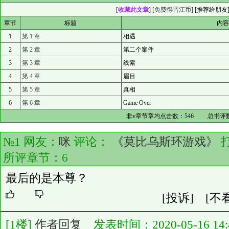
[
收藏此文章
]
[免费得晋江币]
[
推荐给朋友
章节
标题
内
1
第 1 章
相遇
2
第 2 章
第二个案件
3
第 3 章
线索
4
第 4 章
眉目
5
第 5 章
真相
6
第 6 章
Game Over
非v章节章均点击数：
546
总书评
№1 网友：
咪
评论：
《莫比乌斯环游戏》
所评章节：
6
最后的是本尊？
[投诉]
[不
[1楼]
作者回复
发表时间：2020-05-16 14:4