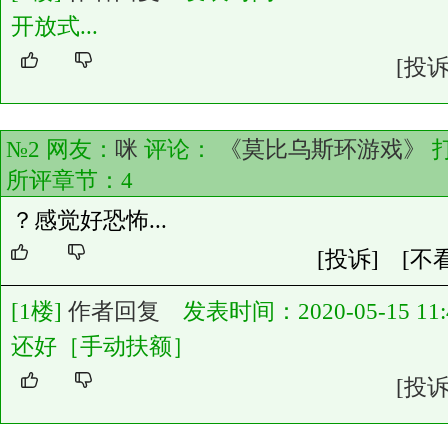
开放式...
[投诉
№2 网友：
咪
评论：
《莫比乌斯环游戏》
所评章节：
4
？感觉好恐怖...
[投诉]
[不
[1楼]
作者回复
发表时间：2020-05-15 11:4
还好［手动扶额］
[投诉