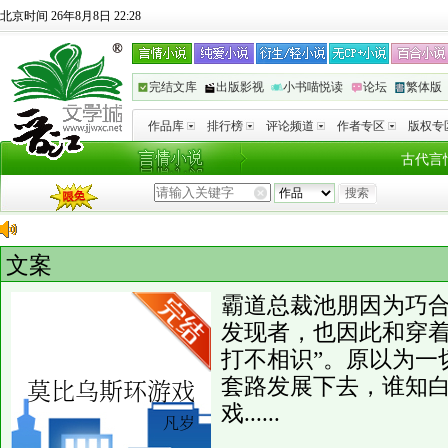
北京时间 26年8月8日 22:28
完结文库
出版影视
小书喵悦读
论坛
繁体版
作品库
排行榜
评论频道
作者专区
版权专
古代言
文案
霸道总裁池朋因为巧
发现者，也因此和穿着
打不相识”。原以为一
套路发展下去，谁知
戏......