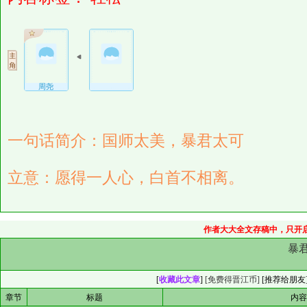
周尧
一句话简介：国师太美，暴君太可
立意：愿得一人心，白首不相离。
作者大大全文存稿中，只开启
暴
[
收藏此文章
]
[免费得晋江币]
[
推荐给朋友
章节
标题
内