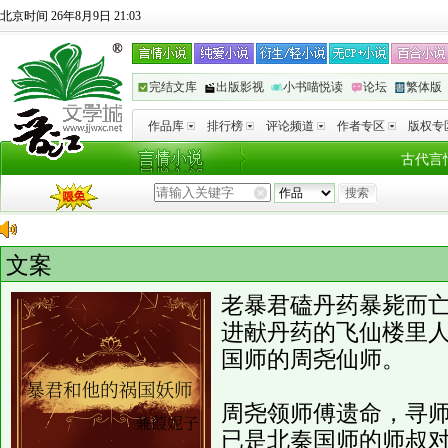
北京时间 26年8月9日 21:03
完结文库
出版影视
小书喵悦读
论坛
繁体版
作品库
排行榜
评论频道
作者专区
版权专
古代言
文案
老暴君磕丹药暴毙而
进献丹药的飞仙楼里
国师的周尧仙师。
周尧领师傅遗命，寻
已是北秦国师的师叔