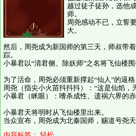
越过徒子徒孙，选他
师。
周尧感动不已，立誓
大。
然后，周尧成为新国师的第三天，师叔带着
踪。
小暴君以“清君侧、除妖师”之名将飞仙楼
为了活命，周尧必须重新撑起“仙人”的逼格
周尧（指尖小火苗抖抖抖）：“这是仙焰，
小暴君（眯眼）：嗜杀成性、遗祸六界的赤
小暴君天将明时从飞仙楼里出来。
当众宣布，周尧成为北秦国师，赐道号尧天
内容标签：
轻松