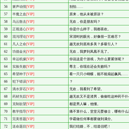
56
箫声动情
[VIP]
别怕……
57
半魔之血
[VIP]
原来，他从未被原谅？
58
乌云散去
[VIP]
无欢，你是朋友吗？
59
正视道心
[VIP]
你是什么样子，我都喜欢。
60
混沌理论
[VIP]
宋清时的眼光，好像很一言难尽？
61
凡人之命
[VIP]
越无欢到底有多美？多吸引人？
62
功德金光
[VIP]
无欢，我梦到凤凰不见了。
63
幸运机缘
[VIP]
你说这是个游戏，为什么要紧张呢？
64
实验失败
[VIP]
尊主，你现在还会失败吗？
65
希望种子
[VIP]
看一只只小蝴蝶，能不能扇起飙风……
66
犯下错误
[VIP]
？
67
滴水穿石
[VIP]
无欢，我看到了希望。
68
药材失踪
[VIP]
越无欢又不是渣男，偷偷吃这种药干什
69
克制欲望
[VIP]
都是男人嘛，他懂。
70
教学指导
[VIP]
痛不算什么，堂堂元婴修士，哪有什么
71
完美答题
[VIP]
学霸做任何事都要做到满分。
72
送命题目
[VIP]
我们结婚，不，结道侣吧！