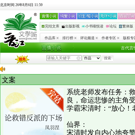
北京时间 26年8月6日 11:59
完结文库
出版影视
小书喵悦读
论坛
繁体版
作品库
排行榜
评论频道
作者专区
版权专
古代言
文案
系统老师发布任务：
良，命运悲惨的主角
学霸宋清时：“放心！
仙界：
宋清时发自内心地夸赞