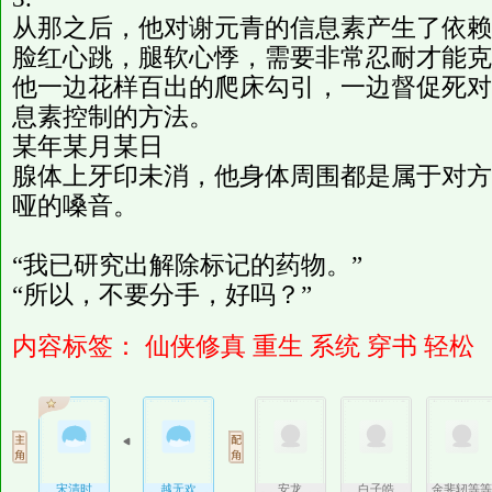
从那之后，他对谢元青的信息素产生了依赖
脸红心跳，腿软心悸，需要非常忍耐才能克
他一边花样百出的爬床勾引，一边督促死对
息素控制的方法。
某年某月某日
腺体上牙印未消，他身体周围都是属于对方
哑的嗓音。
“我已研究出解除标记的药物。”
“所以，不要分手，好吗？”
内容标签：
仙侠修真
重生
系统
穿书
轻松
宋清时
越无欢
安龙
白子皓
金斐轫等等