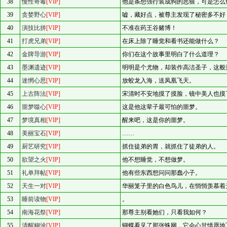
38
慢性奇毒
[VIP]
他是条想强行装成狗的恶狼，可是怎么
39
贪婪野心
[VIP]
嘘，藏好点，被尊主发现了秘密多不好
40
演技比拼
[VIP]
不准在药王谷赌博！
41
打虎兄弟
[VIP]
在床上除了睡觉和看书还能做什么？
42
金牌导游
[VIP]
你们在这个故事里明白了什么道理？
43
墨渊遗迹
[VIP]
明明是个尤物，却装作高洁圣子，这般
44
迷惘心思
[VIP]
放蛟龙入海，送凤凰飞天。
45
上古阵法
[VIP]
宋清时不安地摸了摸脸，镜中美人也摸
46
噩梦噬心
[VIP]
这是他这辈子最可怕的噩梦。
47
梦境真相
[VIP]
醒来吧，这是你的噩梦。
48
美丽宝石
[VIP]
……
49
厨艺研究
[VIP]
抓住徒弟的胃，就抓住了徒弟的人。
50
欲望之火
[VIP]
他不想睡觉，不想做梦。
51
礼单拜帖
[VIP]
他有些东西想问问那蠢小子。
52
天生一对
[VIP]
华丽笼子里的白色鸟儿，在悄悄羡慕着
53
睡前读物
[VIP]
。
54
南海花祭
[VIP]
那尊主别看她们，只看我如何？
55
清醒糊涂
[VIP]
蝴蝶看见了那张蛛网，它会心甘情愿地