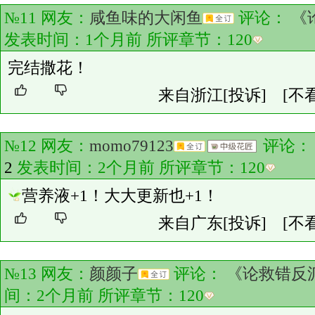
№11 网友：
咸鱼味的大闲鱼
评论：
《
发表时间：1个月前 所评章节：
120
完结撒花！
来自浙江
[投诉]
[不
№12 网友：
momo79123
评论
2
发表时间：2个月前 所评章节：
120
营养液+1！大大更新也+1！
来自广东
[投诉]
[不
№13 网友：
颜颜子
评论：
《论救错反
间：2个月前 所评章节：
120