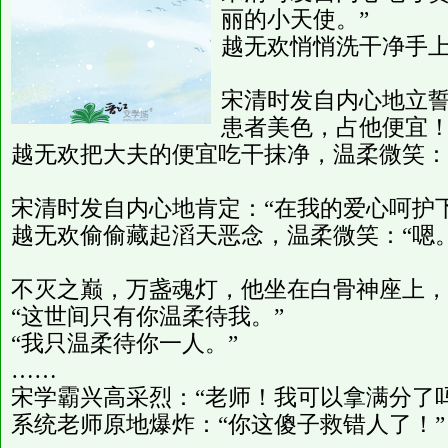
丽的小天使。”
越无欢悄悄洗干净手上
宋清时发自内心地立誓
患者美色，占他便宜！
越无欢把大夫的便宜吃干抹净，温柔微笑：
宋清时发自内心地肯定：“在我的爱心呵护
越无欢偷偷藏起滔天恶念，温柔微笑：“嗯。
不灭之巅，万盏魂灯，他坐在白骨神座上，
“这世间只有你温柔待我。”
“我只温柔待你一人。”
……
宋学霸兴高采烈：“老师！我可以拿满分了吗
系统老师原地爆炸：“你这傻子救错人了！”