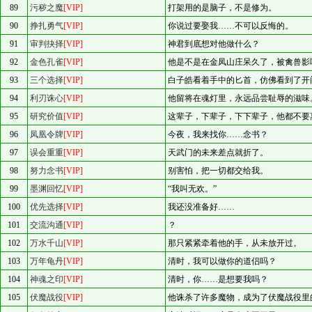
89
污秽之魔
[VIP]
打架用的是脑子，不是修为。
90
挣扎勇气
[VIP]
你说过要娶我……不可以反悔的。
91
审判抉择
[VIP]
神君到底想对他做什么？
92
金色孔雀
[VIP]
他是不是在金凤山庄呆久了，被禽兽影
93
三个选择
[VIP]
白子皓看着手中的匕首，仿佛看到了开
94
利刃诛心
[VIP]
他留将在魂灯里，永远品尝耻辱的滋味
95
研究价值
[VIP]
这辈子，下辈子，下下辈子，他都不要
96
凤凰令牌
[VIP]
今夜，我来找你……念书？
97
误会重重
[VIP]
天武门的未来差点就折了。
98
努力念书
[VIP]
别害怕，把一切都交给我。
99
墨渊回忆
[VIP]
“我叫无欢。”
100
优先选择
[VIP]
我还没准备好……
101
交流沟通
[VIP]
？
102
万水千山
[VIP]
那只紧紧牵着他的手，从未放开过。
103
万年龟丹
[VIP]
清时，我可以做你的道侣吗？
104
神魂之印
[VIP]
清时，你……是想要我吗？
105
伏魔战役
[VIP]
他诛杀了许多魔物，成为了伏魔战役里