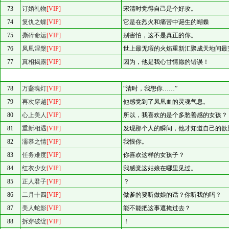
73
订婚礼物
[VIP]
宋清时觉得自己是个好攻。
74
复仇之蝶
[VIP]
它是在烈火和痛苦中诞生的蝴蝶
75
撕碎命运
[VIP]
别害怕，这不是真正的你。
76
凤凰涅槃
[VIP]
世上最无瑕的火焰重新汇聚成天地间最
77
真相揭露
[VIP]
因为，他是我心甘情愿的错误！
78
万盏魂灯
[VIP]
“清时，我想你……”
79
再次穿越
[VIP]
他感觉到了凤凰血的灵魂气息。
80
心上美人
[VIP]
所以，我喜欢的是个多愁善感的女孩？
81
重新相遇
[VIP]
发现那个人的瞬间，他才知道自己的欲
82
濡慕之情
[VIP]
我恨你。
83
任务难度
[VIP]
你喜欢这样的女孩子？
84
红衣少女
[VIP]
我感觉这姑娘在哪里见过。
85
正人君子
[VIP]
？
86
二月十四
[VIP]
做爹的要听做娘的话？你听我的吗？
87
美人蛇影
[VIP]
能不能把这事遮掩过去？
88
拆穿破绽
[VIP]
！