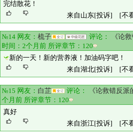
完结散花！
来自山东
[投诉]
[不
№14 网友：
梳子
评论：
《论救
时间：2个月前 所评章节：
120
新的一天！新的营养液！加油码字吧！
来自湖北
[投诉]
[不
№15 网友：
白芷
评论：
《论救错反派
个月前 所评章节：
120
真好
来自浙江
[投诉]
[不