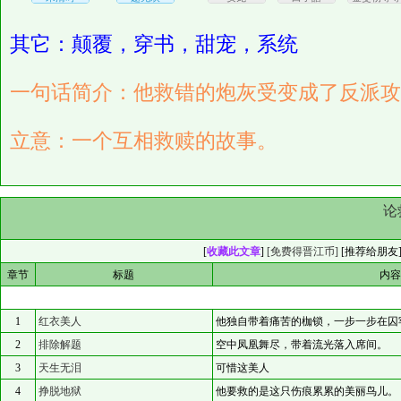
其它：颠覆，穿书，甜宠，系统
一句话简介：他救错的炮灰受变成了反派攻
立意：一个互相救赎的故事。
论
[
收藏此文章
]
[免费得晋江币]
[
推荐给朋友
章节
标题
内
1
红衣美人
他独自带着痛苦的枷锁，一步一步在囚
2
排除解题
空中凤凰舞尽，带着流光落入席间。
3
天生无泪
可惜这美人
4
挣脱地狱
他要救的是这只伤痕累累的美丽鸟儿。