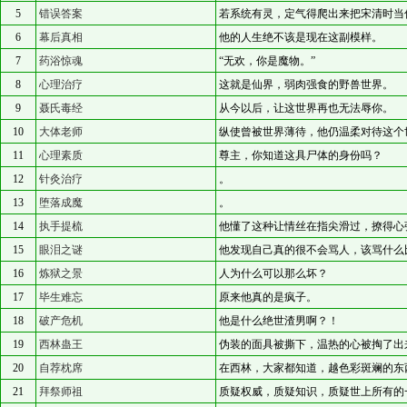
5
错误答案
若系统有灵，定气得爬出来把宋清时当
6
幕后真相
他的人生绝不该是现在这副模样。
7
药浴惊魂
“无欢，你是魔物。”
8
心理治疗
这就是仙界，弱肉强食的野兽世界。
9
聂氏毒经
从今以后，让这世界再也无法辱你。
10
大体老师
纵使曾被世界薄待，他仍温柔对待这个
11
心理素质
尊主，你知道这具尸体的身份吗？
12
针灸治疗
。
13
堕落成魔
。
14
执手提梳
他懂了这种让情丝在指尖滑过，撩得心
15
眼泪之谜
他发现自己真的很不会骂人，该骂什么
16
炼狱之景
人为什么可以那么坏？
17
毕生难忘
原来他真的是疯子。
18
破产危机
他是什么绝世渣男啊？！
19
西林蛊王
伪装的面具被撕下，温热的心被掏了出
20
自荐枕席
在西林，大家都知道，越色彩斑斓的东
21
拜祭师祖
质疑权威，质疑知识，质疑世上所有的