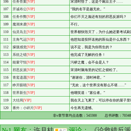
106
任务答案
[VIP]
宋清时悟了，这是个豌豆王子……
107
开诚布公
[VIP]
“我的名字是越无欢。”
108
任务作弊
[VIP]
你们不灭之巅还有别的邪恶反派吗？
109
魔潮来袭
[VIP]
不行。
110
仙灵岛主
[VIP]
世界都快毁灭了，为什么她还要考试刷
111
主角气运
[VIP]
他想知道投怀送抱的医仙是什么东西？
112
朦胧感觉
[VIP]
说不定，我是为你而生的？
113
系统之错
[VIP]
他完成了无解的任务！
114
能量守恒
[VIP]
污秽之魔，会不会是人？
115
邪恶反派
[VIP]
宋清时脑海里的记忆之锁松了。
116
青鸾遗愿
[VIP]
“谢谢你，清时神君。”
117
睁开眼睛
[VIP]
“无欢，这个世界没有那么不堪……”
118
世界新生
[VIP]
他嘲笑道：“篡位者。”
119
大结局
[VIP]
我在天上飞累了，可以停在你的屋子里
120
番外：小碎片
[VIP]
今生再无遗憾。
非v章节章均点击数：
543300
总书评数：
7034
№1 网友：
许月桂
评论：
《论救错反派