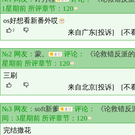
1星期前 所评章节：
120
os好想看新番外哎
2
来自广东
[投诉]
[不
№2 网友：
蒙。
评论：
《论救错反派的
星期前 所评章节：
120
三刷
来自北京
[投诉]
[不
№3 网友：
soft新爹
评论：
《论救错反
间：3星期前 所评章节：
120
完结撒花