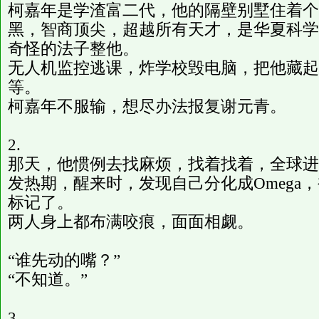
柯嘉年是学渣富二代，他的隔壁别墅住着个
黑，智商顶尖，超越所有天才，是华夏科学
奇怪的法子整他。
无人机监控逃课，炸学校毁电脑，把他藏起
等。
柯嘉年不服输，想尽办法报复谢元青。
2.
那天，他惯例去找麻烦，找着找着，全球进
发热期，醒来时，发现自己分化成Omega，
标记了。
两人身上都布满咬痕，面面相觑。
“谁先动的嘴？”
“不知道。”
3.