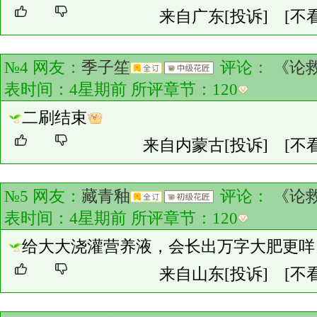
来自广东
[投诉]
[不
№4 网友：
季子笙
评论：
《论
表时间：4星期前 所评章节：
120
二刷结束
来自内蒙古
[投诉]
[不
№5 网友：
藏青釉
评论：
《论
表时间：4星期前 所评章节：
120
给大大浇灌营养液，会长出万字大肥更咩
来自山东
[投诉]
[不