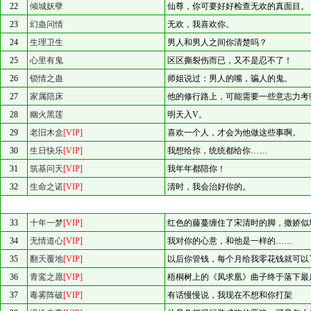
22
倾城妖孽
仙尊，你可要好好检查无欢的真面目。
23
幻蛊问情
无欢，我喜欢你。
24
生理卫生
男人和男人之间你清楚吗？
25
心里有鬼
区区撕裂伤而已，又不是忍不了！
26
锁情之蛊
师姐说过：男人的嘴，骗人的鬼。
27
家属陪床
他的修行路上，可能需要一些意志力考
28
幽火黑莲
明天入V。
29
老旧木盒
[VIP]
喜欢一个人，才会为他做这些事啊。
30
生日快乐
[VIP]
我想给你，统统都给你……
31
筑基问天
[VIP]
我年年都陪你！
32
生命之诺
[VIP]
清时，我会治好你的。
33
十年一梦
[VIP]
红色的藤蔓缠住了宋清时的脚，撒娇似
34
无情道心
[VIP]
我对你的心意，和他是一样的……
35
翻天覆地
[VIP]
以后你管钱，每个月给我零花钱就可以
36
青鸾之愿
[VIP]
梧桐树上的《凤求凰》曲子终于落下最
37
毒雾阵破
[VIP]
有话慢慢说，我现在不想和你打架