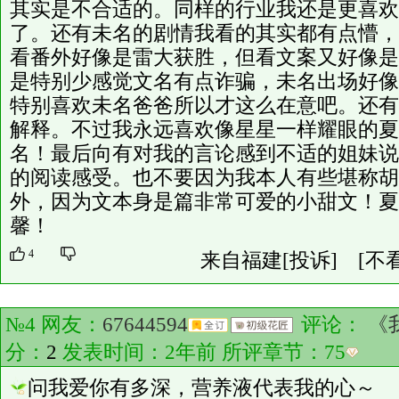
其实是不合适的。同样的行业我还是更喜欢
了。还有未名的剧情我看的其实都有点懵，
看番外好像是雷大获胜，但看文案又好像是
是特别少感觉文名有点诈骗，未名出场好像
特别喜欢未名爸爸所以才这么在意吧。还有
解释。不过我永远喜欢像星星一样耀眼的夏
名！最后向有对我的言论感到不适的姐妹说
的阅读感受。也不要因为我本人有些堪称胡
外，因为文本身是篇非常可爱的小甜文！夏
馨！
4
来自福建
[投诉]
[不
№4 网友：
67644594
评论：
《
分：
2
发表时间：2年前 所评章节：
75
问我爱你有多深，营养液代表我的心～