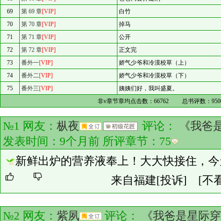
69
第 69 章
[VIP]
白竹
70
第 70 章
[VIP]
掉马
71
第 71 章
[VIP]
公开
72
第 72 章
[VIP]
正文完
73
番外一
[VIP]
娇气少爷和冷漠校草（上）
74
番外二
[VIP]
娇气少爷和冷漠校草（下）
75
番外三
[VIP]
姨姨们好，我叫盛夏。
非v章节章均点击数：
66762
总书评数：
950
№1 网友：
枞夜
评论：
《我爸
发表时间：9个月前 所评章节：
75
新鲜出炉的营养液奉上！大大快接住，今
来自福建
[投诉]
[不
№2 网友：
紫夙
评论：
《我爸是星际穿