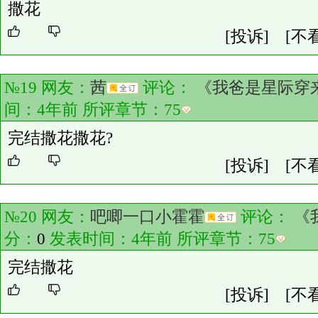
撒花
[投诉]
[不
№19 网友：
茜
评论：
《我爸是星际穿
间：4年前 所评章节：
75
完结撒花撒花?
[投诉]
[不
№20 网友：
吧唧一口小霍霍
评论：
《
分：
0
发表时间：4年前 所评章节：
75
完结撒花
[投诉]
[不