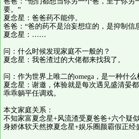
爸爸：“他们都想当你另一个爸，至于你另
要。”
夏念星：爸爸药不能停。
爸爸：“爸的药不是治妄想症的，是抑制信
夏念星：……
问：什么时候发现家庭不一般的？
夏念星：我爸渣过的大佬都来找我了。
问：作为世界上唯二的omega，是一种什
夏念星：谢邀，体验就是每次遇见盛清晏都
乖乖躺平任调戏。
本文家庭关系：
不知家富夏念星+风流渣受夏爸爸+六个疑
身娇体软天然撩夏念星+娱乐圈颜霸假正经