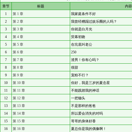
章节
标题
内
1
第 1 章
我家庭条件不好
2
第 2 章
我曾经糟蹋过娱乐圈的人吗？
3
第 3 章
你就是白月光
4
第 4 章
荧幕初吻
5
第 5 章
在坑底叫老公
6
第 6 章
250
7
第 7 章
渣男！你有心吗？
8
第 8 章
很甜
9
第 9 章
宠粉不行？
10
第 10 章
你好，我是三岁的夏念星
11
第 11 章
不能践踏我的神话
12
第 12 章
一把锄头
13
第 13 章
不是那样的爸爸
14
第 14 章
所以爱会消失的对吗
15
第 15 章
哥哥的身体好香
16
第 16 章
夏总你是我的偶像啊！