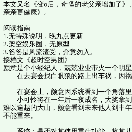
本文又名《变o后，奇怪的老父亲增加了》
亲亲更健康》。
阅读指南
1.无特殊说明，晚九点更新
2.架空娱乐圈，无原型
3.爸爸是风流渣受，介意勿入。
接档文《超时空男团》
颜意是个小经纪人，兢兢业业带火一个明星
在去宴会找白眼狼的路上出车祸，因祸
在宴会上，颜意因系统看到一个角落里
小可怜将在一年后一夜成名，大奖拿到
难以逾越的大山，颜意看到未来他人到中年
不能重来。
系统：是否对其使用重生功能，将其从