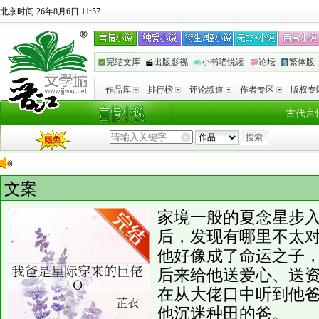
北京时间 26年8月6日 11:57
完结文库
出版影视
小书喵悦读
论坛
繁体版
作品库
排行榜
评论频道
作者专区
版权专
古代言
文案
家境一般的夏念星步
后，发现有哪里不太
他好像成了命运之子
后来给他送爱心、送
在从大佬口中听到他
他沉迷种田的爸。