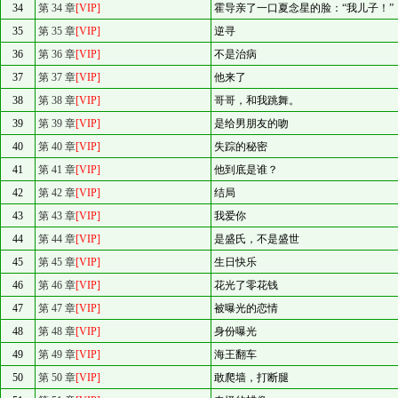
34
第 34 章
[VIP]
霍导亲了一口夏念星的脸：“我儿子！”
35
第 35 章
[VIP]
逆寻
36
第 36 章
[VIP]
不是治病
37
第 37 章
[VIP]
他来了
38
第 38 章
[VIP]
哥哥，和我跳舞。
39
第 39 章
[VIP]
是给男朋友的吻
40
第 40 章
[VIP]
失踪的秘密
41
第 41 章
[VIP]
他到底是谁？
42
第 42 章
[VIP]
结局
43
第 43 章
[VIP]
我爱你
44
第 44 章
[VIP]
是盛氏，不是盛世
45
第 45 章
[VIP]
生日快乐
46
第 46 章
[VIP]
花光了零花钱
47
第 47 章
[VIP]
被曝光的恋情
48
第 48 章
[VIP]
身份曝光
49
第 49 章
[VIP]
海王翻车
50
第 50 章
[VIP]
敢爬墙，打断腿