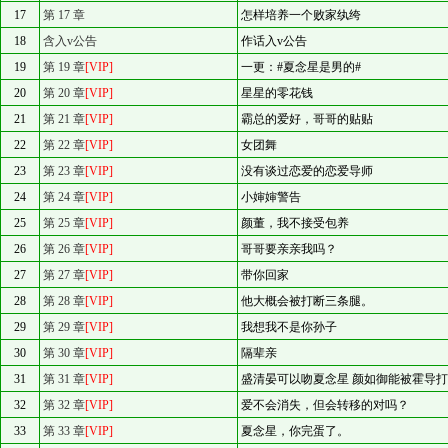
17
第 17 章
怎样培养一个败家纨绔
18
含入v公告
作话入v公告
19
第 19 章
[VIP]
一更：#夏念星是男的#
20
第 20 章
[VIP]
星星的零花钱
21
第 21 章
[VIP]
霸总的爱好，哥哥的贴贴
22
第 22 章
[VIP]
女团舞
23
第 23 章
[VIP]
没有谈过恋爱的恋爱导师
24
第 24 章
[VIP]
小婶婶警告
25
第 25 章
[VIP]
颜董，我不接受包养
26
第 26 章
[VIP]
哥哥要亲亲我吗？
27
第 27 章
[VIP]
带你回家
28
第 28 章
[VIP]
他大概会被打断三条腿。
29
第 29 章
[VIP]
我想我不是你孙子
30
第 30 章
[VIP]
隔辈亲
31
第 31 章
[VIP]
盛清晏可以吻夏念星 颜如御能被霍导
32
第 32 章
[VIP]
爱不会消失，但会转移的对吗？
33
第 33 章
[VIP]
夏念星，你完蛋了。