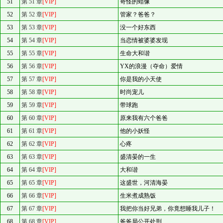
51
第 51 章
[VIP]
奇怪的蜡像
52
第 52 章
[VIP]
管家？爸爸？
53
第 53 章
[VIP]
没一个好东西
54
第 54 章
[VIP]
当恋情被婆婆发现
55
第 55 章
[VIP]
生命大和谐
56
第 56 章
[VIP]
YX的浪漫（夺命）爱情
57
第 57 章
[VIP]
你是我的小天使
58
第 58 章
[VIP]
时尚宠儿
59
第 59 章
[VIP]
带球跑
60
第 60 章
[VIP]
原来我有六个爸爸
61
第 61 章
[VIP]
他的小妖怪
62
第 62 章
[VIP]
心疼
63
第 63 章
[VIP]
盛清晏的一生
64
第 64 章
[VIP]
大和谐
65
第 65 章
[VIP]
这盛世，河清海晏
66
第 66 章
[VIP]
生米煮成熟饭
67
第 67 章
[VIP]
我把你当好兄弟，你竟想睡我儿子！
68
第 68 章
[VIP]
爸爸局公开处刑