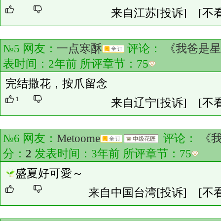
来自江苏
[投诉]
[不
№5 网友：
一点寒酥
评论：
《我爸是星
表时间：2年前 所评章节：
75
完结撒花，按爪留念
1
来自辽宁
[投诉]
[不
№6 网友：
Metoome
评论：
《
分：
2
发表时间：3年前 所评章节：
75
盛夏好可愛～
来自中国台湾
[投诉]
[不