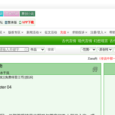
坛
繁体版
APP下载
区
版权专区
新闻活动
征文活动
充值
求助投诉
注册/登入
帮
古代言情
现代言情
幻想现言
古
Ziana
向
《传说中那一位传
吻
水千流
友
]
[免费得晋江币]
[投诉]
ter 04