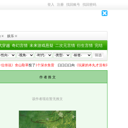
登入
注册
找回账号
找回密码
助
娱乐
代穿越
奇幻言情
未来游戏悬疑
二次元言情
衍生言情
完结
说》舍山取草
投了
1个深水鱼雷
口口口口
向
《玩家的本丸才没有问题》剪灯
投了
1个
作 者 推 文
该作者现在暂无推文