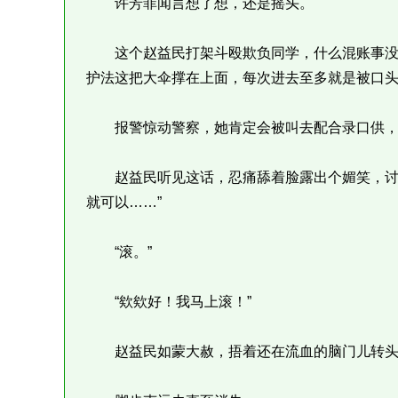
许芳菲闻言想了想，还是摇头。
这个赵益民打架斗殴欺负同学，什么混账事没
护法这把大伞撑在上面，每次进去至多就是被口
报警惊动警察，她肯定会被叫去配合录口供，
赵益民听见这话，忍痛舔着脸露出个媚笑，讨好
就可以……”
“滚。”
“欸欸好！我马上滚！”
赵益民如蒙大赦，捂着还在流血的脑门儿转头