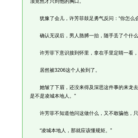
顶竟然才只到他的胸口。
犹豫了会儿，许芳菲鼓足勇气反问：“你怎么会
确认无误后，男人胳膊一抬，随手丢了个什么
许芳菲下意识接到怀里，拿在手里定睛一看，
居然被3206这个人捡到了。
她皱了下眉，还没来得及深思这件事的来龙去脉，
是不是凌城本地人。”
许芳菲不知道他问这做什么，又不敢骗他，只
“凌城本地人，那就应该懂规矩。”