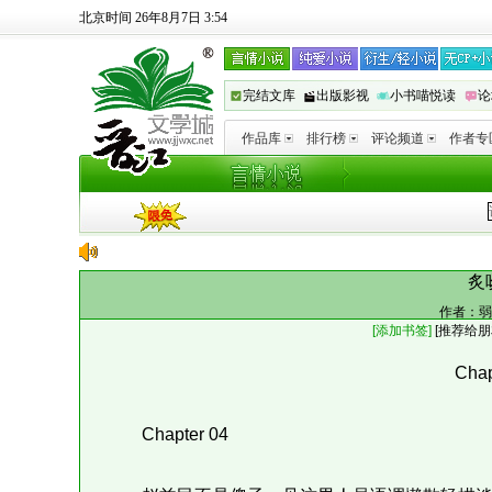
北京时间 26年8月7日 3:54
完结文库
出版影视
小书喵悦读
论
作品库
排行榜
评论频道
作者专
炙
作者：
弱
[添加书签]
[
推荐给朋
Chap
Chapter 04