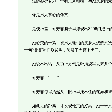
这触感极有力，带着点儿粗糙，与她皮肤的光
像是男人掌心的薄茧。
鬼使神差，许芳菲脑子里浮现出3206门把上
她心突的一紧，被男人碰到的皮肤火烧般滚烫
一句“谢谢”哽在喉咙里，硬是半天挤不出口。
她说不出话，头顶上方倒是轻描淡写丢来几个字
许芳菲：“……”
许芳菲惊得抬起头，眼神里掩不住的诧异和警
如此近的距离，才发现他真的好高。她一米六