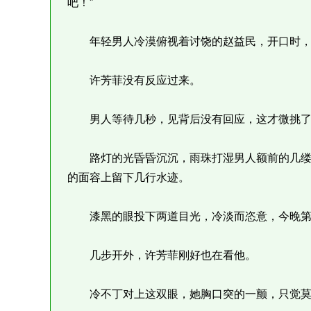
吧！”
年轻男人冷漠俯视着讨饶的赵益民，开口时，语
许芳菲没有反应过来。
男人等待几秒，见背后没有回应，这才微挑了
路灯的光昏昏沉沉，雨珠打湿男人额前的几缕
的面容上留下几行水迹。
漆黑的眼投下两道目光，冷淡而恣意，今晚第
几步开外，许芳菲刚好也在看他。
冷不丁对上这双眼，她胸口突的一颤，只觉莫