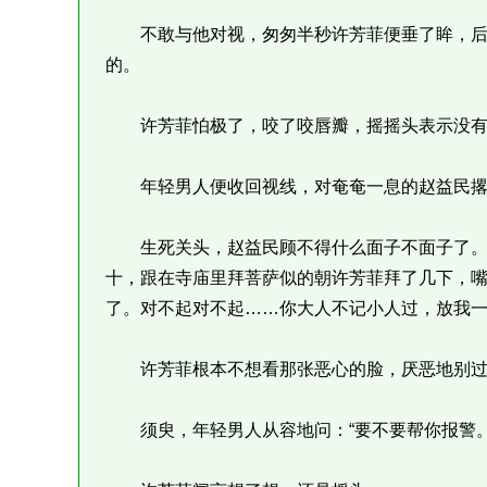
不敢与他对视，匆匆半秒许芳菲便垂了眸，后
的。
许芳菲怕极了，咬了咬唇瓣，摇摇头表示没有
年轻男人便收回视线，对奄奄一息的赵益民撂下
生死关头，赵益民顾不得什么面子不面子了。
十，跟在寺庙里拜菩萨似的朝许芳菲拜了几下，嘴
了。对不起对不起……你大人不记小人过，放我一
许芳菲根本不想看那张恶心的脸，厌恶地别过
须臾，年轻男人从容地问：“要不要帮你报警。