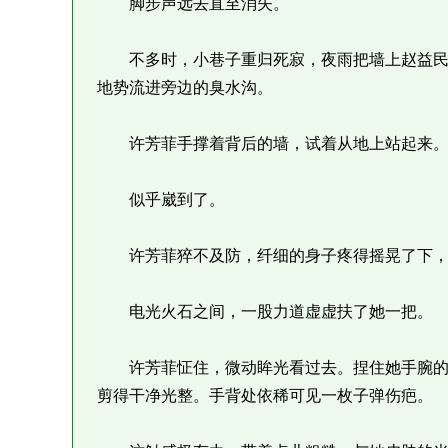
脚步声远去直至消失。
不多时，小巷子重归死寂，夜雨把墙上赵益民
地势流进旁边的臭水沟。
许芳菲手撑着背后的墙，试着从地上站起来。
似乎崴到了。
许芳菲猝不及防，纤细的身子疼得摇晃了下，
电光火石之间，一股力道虚虚扶了她一把。
许芳菲怔住，微动眸光看过去。捏住她手腕的
剪得干净光整。手背处依稀可见一枚子弹伤疤。