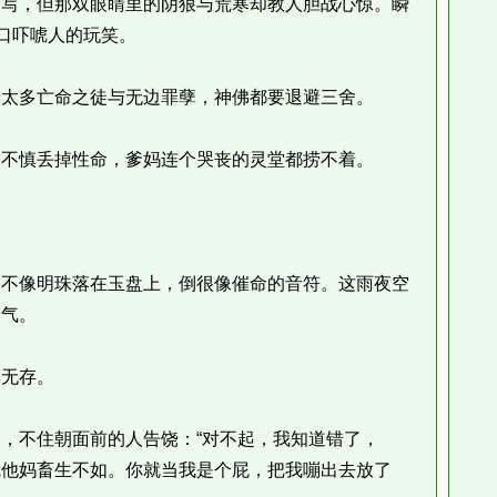
写，但那双眼睛里的阴狠与荒寒却教人胆战心惊。瞬
随口吓唬人的玩笑。
太多亡命之徒与无边罪孽，神佛都要退避三舍。
不慎丢掉性命，爹妈连个哭丧的灵堂都捞不着。
不像明珠落在玉盘上，倒很像催命的音符。这雨夜空
过气。
无存。
不住朝面前的人告饶：“对不起，我知道错了，
我他妈畜生不如。你就当我是个屁，把我嘣出去放了