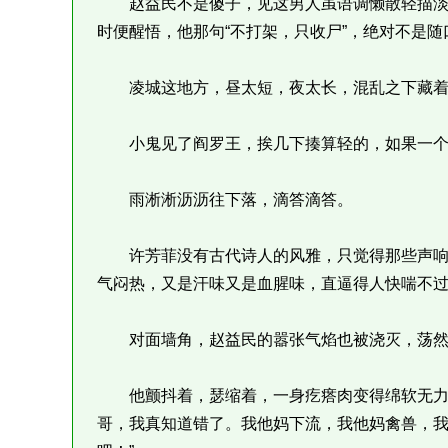
赵益民不是傻子，见这男人虽语调懒散轻描淡
时便醒悟，他那句“不打架，只收尸”，绝对不是
凌城这地方，昼太短，夜太长，混乱之下藏着
小鬼见了阎罗王，挨几下揍算轻的，如果一个
雨淅淅沥沥往下落，滴答滴答。
许芳菲没有古代诗人的风雅，只觉得那些声响
气闷热，又是汗味又是血腥味，直逼得人快喘不
对面墙角，赵益民的嚣张气焰也被浇灭，荡然
他颤抖着，瑟缩着，一身疙瘩肉变得绵软无力，
哥，我真知道错了。我他妈下流，我他妈禽兽，