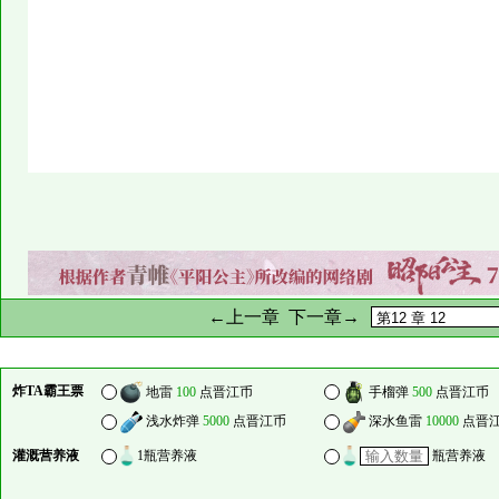
←上一章
下一章→
炸TA霸王票
地雷
100
点晋江币
手榴弹
500
点晋江币
浅水炸弹
5000
点晋江币
深水鱼雷
10000
点晋
灌溉营养液
1瓶营养液
瓶营养液