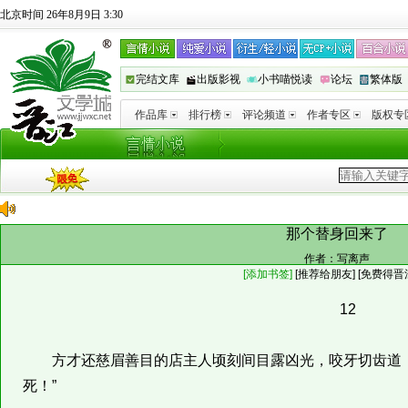
北京时间 26年8月9日 3:30
完结文库
出版影视
小书喵悦读
论坛
繁体版
作品库
排行榜
评论频道
作者专区
版权专
那个替身回来了
作者：
写离声
[添加书签]
[
推荐给朋友
]
[免费得晋
12
方才还慈眉善目的店主人顷刻间目露凶光，咬牙切齿道：
死！”