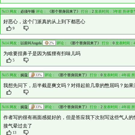
№13 网友：
必须午睡
评论：
《那个替身回来了》
打分：
2
发表时间：3年前 所评章
好恶心，这个门派真的从上到下都恶心
9
№14 网友：
以前叫Angela
2%
评论：
《那个替身回来了》
打分：
0
发表时间：4
为啥要捏鼻子是因为狐狸有扫味儿吗
5
№15 网友：
娓蔻
33%
评论：
《那个替身回来了》
打分：
0
发表时间：4年前 
我想先问下，后半截是爽文吗？对得起前几章的憋屈吗？如果
№16 网友：
娓蔻
33%
评论：
《那个替身回来了》
打分：
2
发表时间：4年前 
作者写的很有画面感挺好的，但是答应我下次别写这些气人的
接气晕过去了
13