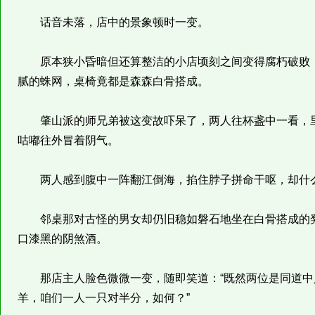
话音未落，店中的景象顿时一变。
原本狭小昏暗但还算整洁的小店顷刻之间变得腐朽破败，
腻的蛛网，桌椅竟都是森森白骨搭成。
肇山派的师兄弟被这变故吓呆了，两人往杯盏中一看，里
咕嘟往外冒着阴气。
两人感到腹中一阵翻江倒海，掐住脖子拼命干呕，却什
邻桌那对古怪的男女却仍旧稳如磐石地坐在白骨搭成的凳
口漆黑的阴煞酒。
那店主人脸色微微一变，随即笑道：“既然两位是同道中
羊，咱们一人一只对半分，如何？”