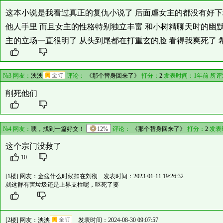
这本小说是我看过真正的复仇小说了 后面虐女主的都没有好下
他人手里 而且女主的性格特别独立丰富 和小树精聊天时的幽默
主的立场一直很明了 从头到尾都在打重玄的脸 看得我爽死了
№3 网友：
泱泱
评论：
《那个替身回来了》
打分：
2
发表时间：1年前 所
削死他们
№4 网友：
咦，找到一篇好文！
12%
评论：
《那个替身回来了》
打分：
2
发表
这个宗门没救了
10
[1楼] 网友：
金盆什么时候扣在刘彻
发表时间：2023-01-11 19:26:32
就这群有害垃圾还是上界支柱呢，呕死了要
[2楼] 网友：
泱泱
发表时间：2024-08-30 09:07:57