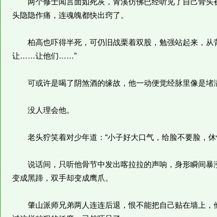
两个修士闻言面如死灰，青溪仿佛已经听见了自己骨头被那
头隐隐作痛，连魂魄都快出窍了。
柏高也吓得半死，可仍旧战栗着双股，勉强站起来，从背
让……让他们……”
可或许是喝了阴煞酒的缘故，他一动便觉经脉里像是堵满
没人理会他。
老头狞笑着对少年道：“小子好大口气，给脸不要脸，休
说话间，只听他骨节中发出喀拉拉的声响，身形瞬间暴涨
变成黑蹄，双手却变成鹰爪。
肇山派师兄弟两人连连后退，恨不能把自己贴在墙上，他