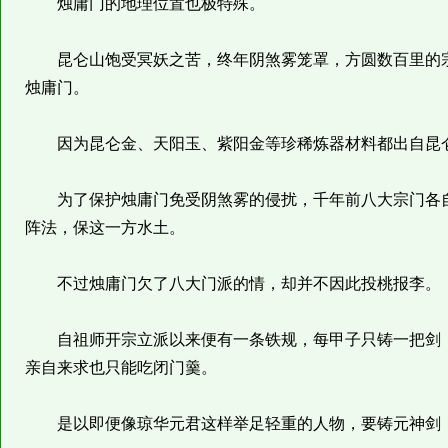
烛庸门的地理位置也极特殊。
昆仑山饱受冥妖之苦，终年阴煞雾笼罩，方圆数百里的宗
烛庸门。
因为昆仑金、天阳玉、紫阳金等珍稀炼器材料都出自昆仑
为了保护烛庸门免受阴煞雾的侵扰，千年前八大宗门各自
阵法，保这一方水土。
不过烛庸门欠了八大门派的情，却并不因此投桃报李。
自祖师开宗立派以来便有一条铁规，每甲子只铸一把剑，
亲自来求也只能吃闭门羹。
是以即便像琼华元君这样举足轻重的人物，要铸元神剑，