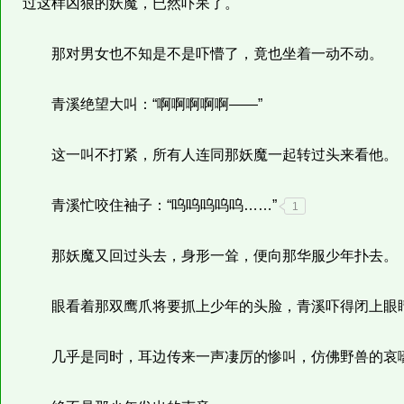
过这样凶狠的妖魔，已然吓呆了。
那对男女也不知是不是吓懵了，竟也坐着一动不动。
青溪绝望大叫：“啊啊啊啊啊——”
这一叫不打紧，所有人连同那妖魔一起转过头来看他。
青溪忙咬住袖子：“呜呜呜呜呜……”
1
那妖魔又回过头去，身形一耸，便向那华服少年扑去。
眼看着那双鹰爪将要抓上少年的头脸，青溪吓得闭上眼
几乎是同时，耳边传来一声凄厉的惨叫，仿佛野兽的哀