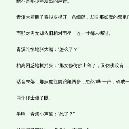
绝不是那少年发出的声音。
青溪大着胆子将眼皮撑开一条细缝，却见那妖魔的双爪已
而那对男女却依旧相对而坐，连一寸都未挪过。
青溪吃惊地张大嘴：“怎么了？”
柏高困惑地摇摇头：“那女修仿佛出剑了，又仿佛没有，太
话音未落，那妖魔往前踉跄两步，忽然“哗”一声，碎成
两个修士傻了眼。
半晌，青溪小声道：“死了？”