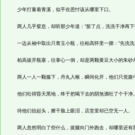
少年打量着青溪，似乎在思忖该从哪里下口。
两人几乎窒息，却听那少年道：“脏了点，洗洗干净再下
一边从袖中取出只青玉小瓶，往柏高怀里一掷：“先洗洗
柏高拔开瓶塞，往掌心一倒，却是两颗黄豆大小的朱砂
两人一人一颗服下，丹丸入喉，瞬间化开，他们只觉腹中
他们吐得昏天黑地，终于把喝下去的阴煞酒吐了个干净
待他们抬起头，擦干脸上眼泪，店堂里却已空无一人。
两人忽然明白了些什么，拔腿向门外跑去，却哪里还有