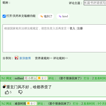
昵称：
评论主题：
打开/关闭本文嗑糖功能
嗑到了
kswl
根据国家相关法律法规规定，请您先登入后再发言！
登入
|
注册
分享到：
新浪微博
营养液规则>>
评论规则>>
№1 网友：
nullland
评论：
《那个替身回来了》
打分：
2
发表时间
重玄门风不好，啥都养歪了
5
№2 网友：
难羡时雨
评论：
《那个替身回来了》
打分：
2
发表时间：9个月