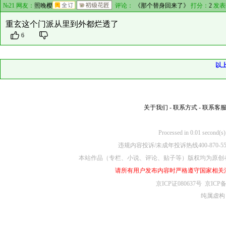
№21 网友：
照晚樱
评论：
《那个替身回来了》
打分：
2
发表
重玄这个门派从里到外都烂透了
6
以
关于我们
-
联系方式
-
联系客
Processed in 0.01
违规内容投诉/未成年投诉热线400-870-5
本站作品（专栏、小说、评论、贴子等）版权均为原创
请所有用户发布内容时严格遵守国家相关
京ICP证080637号
京ICP备
纯属虚构