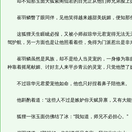
却不知那玉面天狐紫阁仙君的目光正从他们师兄弟脸上
崔羽鳞瞥了眼同伴，见他笑得越来越甜美妩媚，便知那
这狐狸天生睚眦必报，又被小师叔琼华元君宠得无法无天
驾护航，另一方面也是让他照看着些，免得为门派惹出是非
崔羽鳞虽然是凤族，却不是给人当灵宠的，一身修为靠的
种靠着摇尾献媚、讨好主人来平步青云的灵宠，只觉他堕了
不过琼华元君爱宠他如命，他也只好捏着鼻子陪他来。
他斟酌着道：“这些人不过是嫉妒你天赋异禀，又有大能指
狐狸一张玉面仿佛结了冰：“我知道，师兄不必担心。”