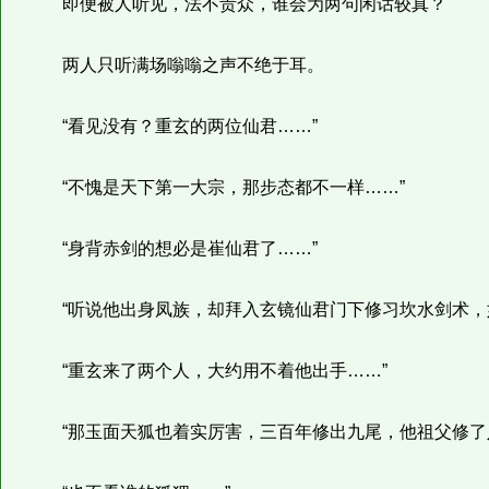
即便被人听见，法不责众，谁会为两句闲话较真？
两人只听满场嗡嗡之声不绝于耳。
“看见没有？重玄的两位仙君……”
“不愧是天下第一大宗，那步态都不一样……”
“身背赤剑的想必是崔仙君了……”
“听说他出身凤族，却拜入玄镜仙君门下修习坎水剑术，如
“重玄来了两个人，大约用不着他出手……”
“那玉面天狐也着实厉害，三百年修出九尾，他祖父修了八