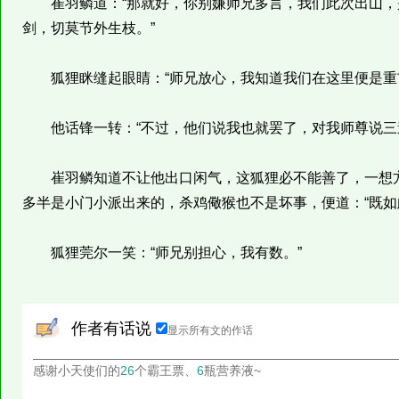
崔羽鳞道：“那就好，你别嫌师兄多言，我们此次出山，
剑，切莫节外生枝。”
狐狸眯缝起眼睛：“师兄放心，我知道我们在这里便是重玄
他话锋一转：“不过，他们说我也就罢了，对我师尊说三道
崔羽鳞知道不让他出口闲气，这狐狸必不能善了，一想方
多半是小门小派出来的，杀鸡儆猴也不是坏事，便道：“既如
狐狸莞尔一笑：“师兄别担心，我有数。”
作者有话说
显示所有文的作话
感谢小天使们的
26
个霸王票、
6
瓶营养液~