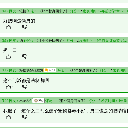
№17 网友：
沧帆
评论：
《那个替身回来了》
打分：
2
发表时间：4年前 所评章节：
好贱啊这俩男的
1
№18 网友：
德
评论：
《那个替身回来了》
打分：
2
发表时间：4年前 所评章节：
12
奶一口
№19 网友：
好虚弱好想睡觉
评论：
《那个替身回来了》
打分：
2
发表时间：
这个门派都是法制咖啊
4
№20 网友：
episode?
2%
评论：
《那个替身回来了》
打分：
2
发表时间：4年前
我服了，这个女二怎么连个宠物都养不好，男二也是的眼睛瞎
16