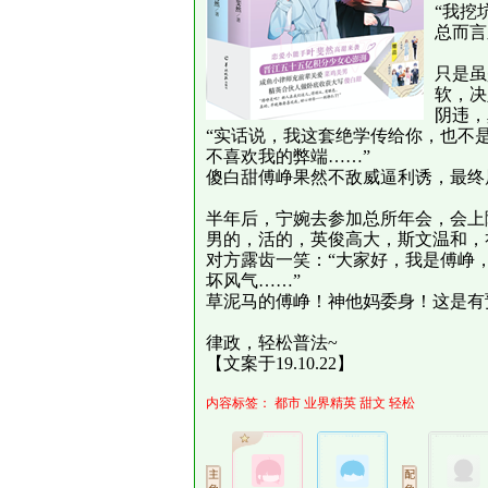
“我挖
总而言
只是虽
软，决
阴违，
“实话说，我这套绝学传给你，也不
不喜欢我的弊端……”
傻白甜傅峥果然不敌威逼利诱，最终
半年后，宁婉去参加总所年会，会上
男的，活的，英俊高大，斯文温和，
对方露齿一笑：“大家好，我是傅峥
坏风气……”
草泥马的傅峥！神他妈委身！这是有
律政，轻松普法~
【文案于19.10.22】
内容标签：
都市
业界精英
甜文
轻松