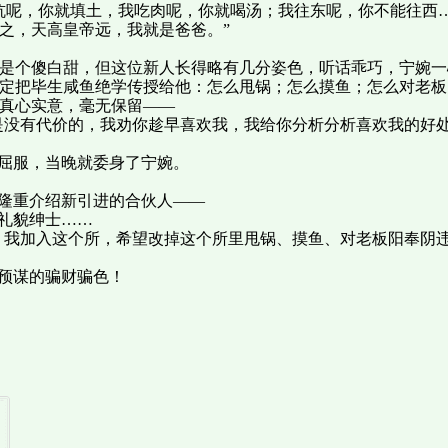
坑呢，你就填土，我吃肉呢，你就喝汤；我往东呢，你不能往西
之，天高皇帝远，我就是爸爸。”
是个傻白甜，但这位新人长得略有几分姿色，听话乖巧，宁婉一
定把毕生咸鱼绝学传授给他：怎么甩锅；怎么摸鱼；怎么对老板
真心实意，毫无保留——
是没有代价的，我劝你趁早喜欢我，我给你分析分析喜欢我的好
屈服，当晚就委身了宁婉。
隆重介绍新引进的合伙人——
礼貌绅士……
，我加入这个所，希望改掉这个所里甩锅、摸鱼、对老板阳奉阴
预谋的骗财骗色！