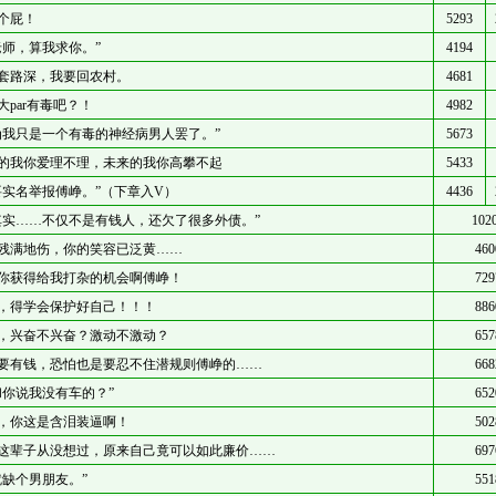
个屁！
5293
老师，算我求你。”
4194
套路深，我要回农村。
4681
大par有毒吧？！
4982
为我只是一个有毒的神经病男人罢了。”
5673
的我你爱理不理，未来的我你高攀不起
5433
要实名举报傅峥。”（下章入V）
4436
其实……不仅不是有钱人，还欠了很多外债。”
102
残满地伤，你的笑容已泛黄……
460
你获得给我打杂的机会啊傅峥！
729
，得学会保护好自己！！！
886
，兴奋不兴奋？激动不激动？
657
要有钱，恐怕也是要忍不住潜规则傅峥的……
668
和你说我没有车的？”
652
，你这是含泪装逼啊！
502
这辈子从没想过，原来自己竟可以如此廉价……
697
就缺个男朋友。”
551