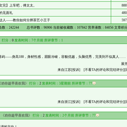
文完】上车吧，傅太太。
888
的见面礼
480
达人——教你如何分辨茶艺小王子
597
击数：
242244
总书评数：
96906
当前被收藏数：
107842
营养液数：
84056
文章积
》
打分：
0
发表时间：7个月前 所评章节：
1
屿——身高188，身材性感，眉眼冷峻，容貌优越，头脑优秀，完美到不似真人……
展
来自江苏
[投诉]
[不看TA的评论和完结评分]
[
《劝你趁早喜欢我》
打分：
2
发表时间：3星期前 所评章节：
77
！
来自浙江
[投诉]
[不看TA的评论和完结评分]
[
：
《劝你趁早喜欢我》
打分：
2
发表时间：2个月前 所评章节：
77
前进的方向！