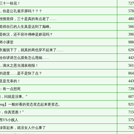
三十一枝花！
727
，你是公孔雀开屏吗？？？
578
恍惚觉得，三十是真的有点老了……
480
觉得自己的人生真是达到了巅峰。
566
是铁汉，还不容许傅峥是娇花吗？
396
师小课堂
988
衣服脱下了，就真的再也穿不起来了……
629
给你讲讲怎么摸鱼怎么甩锅……
442
，滴水之恩当涌泉相报！
561
的进度……是不是快了点？
864
亚是无辜的！
443
：有一点想死
729
问，问就是没事。”
607
bug】一般好看的变态变态起来更变态。
921
峥，你真贤惠！”
715
西VS小贱人
575
绿茶起来，就没女人什么事了
792