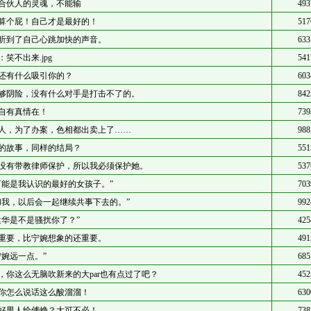
合伙人的灵魂，不能输
493
算个屁！自己才是最好的！
517
听到了自己心跳加快的声音。
633
：笑不出来.jpg
541
还有什么吸引你的？
603
够阴险，没有什么对手是打击不了的。
842
自有真情在！
739
人，为了办案，色相都出卖上了……
988
的故事，同样的结局？
551
没有带教律师保护，所以我必须保护她。
537
可能是我认识的最好的女孩子。”
703
和我，以后会一起继续共事下去的。”
992
建华是不是骚扰你了？”
425
重要，比宁婉想象的还重要。
491
宁婉远一点。”
685
，你这么无脑吹新来的大par也有点过了吧？
452
你怎么说话这么酸溜溜！
630
好男人给傅峥？大可不必！
738