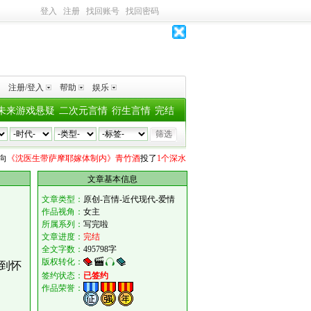
登入
注册
找回账号
找回密码
注册/登入
帮助
娱乐
未来游戏悬疑
二次元言情
衍生言情
完结
医生带萨摩耶嫁体制内》青竹酒
投了
1个深水鱼雷
Au_three
向
《某某》木苏里
投了
1
文章基本信息
文章类型：
原创-言情-近代现代-爱情
作品视角：
女主
所属系列：
写完啦
文章进度：
完结
全文字数：
495798字
版权转化：
到怀
签约状态：
已签约
作品荣誉：