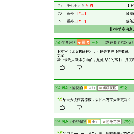
75
第七十五章
[VIP]
【正
76
番外一
[VIP]
珍贵
77
番外二
[VIP]
鉴茶
非v章节章均点
№1
作者评论
评论：
《劝你趁早喜欢我
下本写《你听我解释》，可以去专栏预先收藏~
文案：
其中最为人津津乐道的，是她描述的高中白月光蒋
1
№2 网友：
愉悦的
评论：
给大大浇灌营养液，会长出万字大肥更咩？
№3 网友：
40826603
评论
我用尽一生一世将你供养，愿营养液指引你