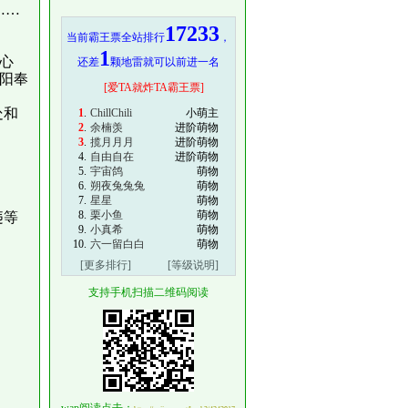
……
17233
当前霸王票全站排行
，
1
心
还差
颗地雷就可以前进一名
阳奉
[爱TA就炸TA霸王票]
处和
1
.
ChillChili
小萌主
2
.
余楠羡
进阶萌物
3
.
揽月月月
进阶萌物
4.
自由自在
进阶萌物
5.
宇宙鸽
萌物
6.
朔夜兔兔兔
萌物
7.
星星
萌物
8.
栗小鱼
萌物
违等
9.
小真希
萌物
10.
六一留白白
萌物
[更多排行]
[等级说明]
支持手机扫描二维码阅读