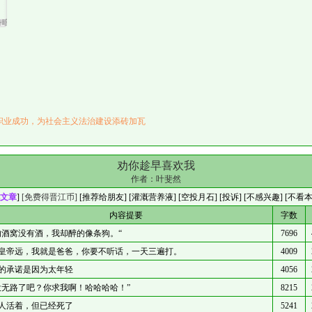
暗恋》专栏求收藏
职业成功，为社会主义法治建设添砖加瓦
劝你趁早喜欢我
作者：
叶斐然
文章
]
[免费得晋江币]
[
推荐给朋友
] [
灌溉营养液
] [
空投月石
]
[投诉]
[不感兴趣]
[不看
内容提要
字数
的酒窝没有酒，我却醉的像条狗。“
7696
皇帝远，我就是爸爸，你要不听话，一天三遍打。
4009
的承诺是因为太年轻
4056
投无路了吧？你求我啊！哈哈哈哈！”
8215
人活着，但已经死了
5241