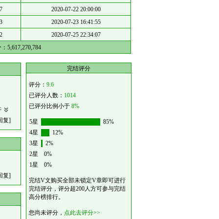
7
2020-07-22 20:00:00
3
2020-07-23 16:41:55
2
2020-07-25 22:34:07
分：
5,617,270,784
完结评分
评分：
9.6
已评分人数：
1014
已评分比例小于
8%
开
回复]
5星
85%
4星
12%
3星
2%
2星
0%
1星
0%
回复]
完结V文购买全部未锁定V章即可进行
完结评分，评分超200人方可参与完结
高分榜排行。
您尚未评分，
点此去评分>>