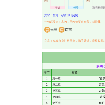
宁婉
傅峥
下个文《你有权保持
其它：微博：@晋江叶斐然
一句话简介：真的，早晚都要喜欢我，别挣扎了
当当
京东
立意：克服自身性格弱点，携手共进，最终收获
[
收藏此
章节
标题
1
第一章
”你
2
第二章
天高
3
第三章
太美
4
第四章
“走
5
第五章
有的