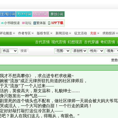
小书喵悦读
论坛
繁体版
APP下载
评论频道
作者专区
版权专区
新闻活动
征文活动
充值
求助投诉
古代言情
现代言情
幻想现言
古代穿越
奇幻言情
楚楚
向
《沈
我才不想高攀你》，求点进专栏求收藏~
婉被“流放”成正元律所驻扎街道的社区律师后，
于又“流放”了一个人过来——
活的，英俊高大，斯文温和，礼貌绅士……
身只散发出一种气息——
剧里死的连个镜头也不配有，做社区律师一天就会被大妈大爷骂
哭成泪人，一个大写的傻白甜！一个行走的菜鸡！
定好好敲打敲打这位冷宫新人——
是吧？新人在我们这儿，得顺从，有眼色。”