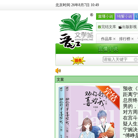
北京时间 26年8月7日 10:49
完结文库
出版影视
作品库
排行榜
文案
预收《
距离宁
总所终
男的，
对方周
在宫斗
疑人生
宁婉决
“傅峥