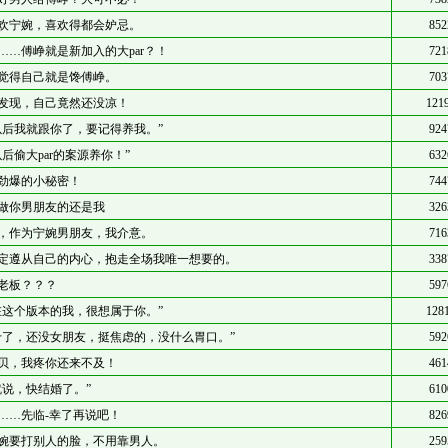
欢宁婉，喜欢得都会妒忌。
852
……傅峥就是新加入的大par？！
721
觉得自己就是馋傅峥。
703
发现，自己竟然还没凉！
121
以后我就跟你了，要记得养我。”
924
以后偷大par的案源养你！”
632
劲爆的小秘密！
744
做你男朋友的还是我
326
，作为宁婉男朋友，我介意。
716
定遵从自己的内心，抱走全场我唯一想要的。
338
老板？？？
597
在这个版本的我，很想属于你。”
128
十了，还没女朋友，挺焦虑的，没什么胃口。”
592
贝，我疼你还来不及！
461
就说，快结婚了。”
610
……先临-幸了再说吧！
826
婉要打别人的脸，不用靠男人。
259