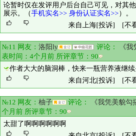
论暂时仅在发评用户后台自己可见，对其他
展示。（
手机实名>>
身份认证实名>>
）。
来自上海
[投诉]
[不
№11 网友：
洛阳ly
评论：
《我
表时间：4个月前 所评章节：
90
作者大大的脑洞棒，快来一瓶营养液继续
来自河北
[投诉]
[不
№12 网友：
柚子
评论：
《我凭美貌勾
个月前 所评章节：
90
太甜了啊啊啊啊啊啊
来自北京
[投诉]
[不