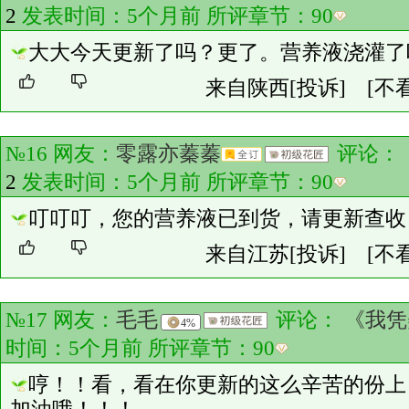
2
发表时间：5个月前 所评章节：
90
大大今天更新了吗？更了。营养液浇灌了
来自陕西
[投诉]
[不
№16 网友：
零露亦蓁蓁
评论：
2
发表时间：5个月前 所评章节：
90
叮叮叮，您的营养液已到货，请更新查收
来自江苏
[投诉]
[不
№17 网友：
毛毛
评论：
《我凭
4%
时间：5个月前 所评章节：
90
哼！！看，看在你更新的这么辛苦的份上