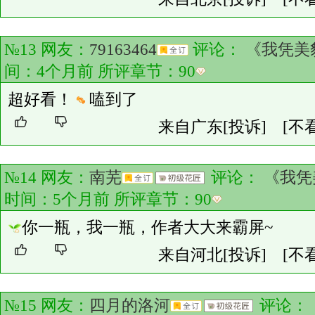
№13 网友：
79163464
评论：
《我凭美
间：4个月前 所评章节：
90
超好看！
嗑到了
来自广东
[投诉]
[不
№14 网友：
南芜
评论：
《我凭
时间：5个月前 所评章节：
90
你一瓶，我一瓶，作者大大来霸屏~
来自河北
[投诉]
[不
№15 网友：
四月的洛河
评论：