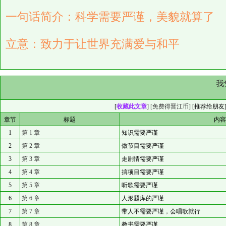
一句话简介：科学需要严谨，美貌就算了
立意：致力于让世界充满爱与和平
我
[
收藏此文章
]
[免费得晋江币]
[
推荐给朋友
章节
标题
内
1
第 1 章
知识需要严谨
2
第 2 章
做节目需要严谨
3
第 3 章
走剧情需要严谨
4
第 4 章
搞项目需要严谨
5
第 5 章
听歌需要严谨
6
第 6 章
人形题库的严谨
7
第 7 章
带人不需要严谨，会唱歌就行
8
第 8 章
教书需要严谨