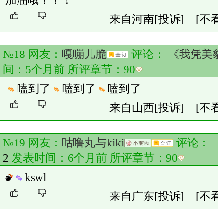
加油哦！！！
来自河南
[投诉]
[不
№18 网友：
嘎嘣儿脆
评论：
《我凭美
间：5个月前 所评章节：
90
嗑到了
嗑到了
嗑到了
来自山西
[投诉]
[不
№19 网友：
咕噜丸与kiki
评论：
2
发表时间：6个月前 所评章节：
90
kswl
来自广东
[投诉]
[不