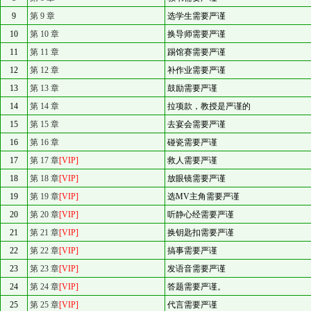
9
第 9 章
选学生需要严谨
10
第 10 章
换导师需要严谨
11
第 11 章
踢馆赛需要严谨
12
第 12 章
补作业需要严谨
13
第 13 章
鼓励需要严谨
14
第 14 章
拉项款，教授是严谨的
15
第 15 章
去宴会需要严谨
16
第 16 章
碰瓷需要严谨
17
第 17 章
[VIP]
救人需要严谨
18
第 18 章
[VIP]
放眼镜需要严谨
19
第 19 章
[VIP]
选MV主角需要严谨
20
第 20 章
[VIP]
听静心经需要严谨
21
第 21 章
[VIP]
换钥匙扣需要严谨
22
第 22 章
[VIP]
搞事需要严谨
23
第 23 章
[VIP]
发语音需要严谨
24
第 24 章
[VIP]
答题需要严谨。
25
第 25 章
[VIP]
代言需要严谨