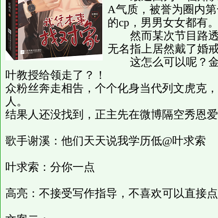
A气质，被誉为圈内
的cp，男男女女都有
然而某次节目路透照
无名指上居然戴了婚
这怎么可以呢？金瓜
叶教授给领走了？！
众粉丝奔走相告，个个化身当代列文虎克，
人。
结果人还没找到，正主先在微博隔空秀恩爱
歌手谢溪：他们天天说我学历低@叶求索
叶求索：分你一点
高亮：不接受写作指导，不喜欢可以直接点