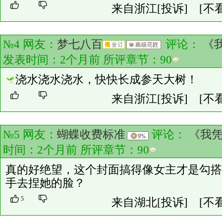
来自浙江
[投诉]
[不
№4 网友：
梦七八百
评论：
《
发表时间：2个月前 所评章节：
90
浇水浇水浇水，快快长成参天大树！
来自浙江
[投诉]
[不
№5 网友：
蝴蝶收费标准
评论：
《我
9%
时间：2个月前 所评章节：
90
真的好绝望，这个封面搞得像女主才是勾搭
手去捏她的脸？
5
来自湖北
[投诉]
[不