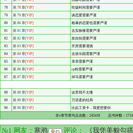
78
第 78 章
[VIP]
吃饭时间需要严谨
79
第 79 章
[VIP]
谈恋爱需要严谨
80
第 80 章
[VIP]
粗暴的恋爱也需要严谨
81
第 81 章
[VIP]
去实验楼需要严谨
82
第 82 章
[VIP]
发自拍需要严谨
83
第 83 章
[VIP]
开房需要谨慎
84
第 84 章
[VIP]
去游乐园需要严谨
85
第 85 章
[VIP]
亲亲需要严谨
86
第 86 章
[VIP]
cp粉需要严谨
87
第 87 章
[VIP]
掉马需要严谨
88
第 88 章
[VIP]
这里我不太懂
89
第 89 章
[VIP]
万语柔的结局
90
第 90 章
[VIP]
比起工资卡，我更想要你
非v章节章均点击数：
245418
总书评数：
171
№1 网友：
寒鸦
评论：
《我凭美貌勾
4%