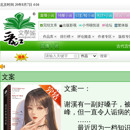
北京时间 26年8月7日 4:04
完结文库
出版影视
小书喵悦读
论坛
繁体版
作品库
排行榜
评论频道
作者专区
版权专
古代言
文案
文案一：
谢溪有一副好嗓子，被
峰，但一直令人诟病
……
最近因为一档知识节