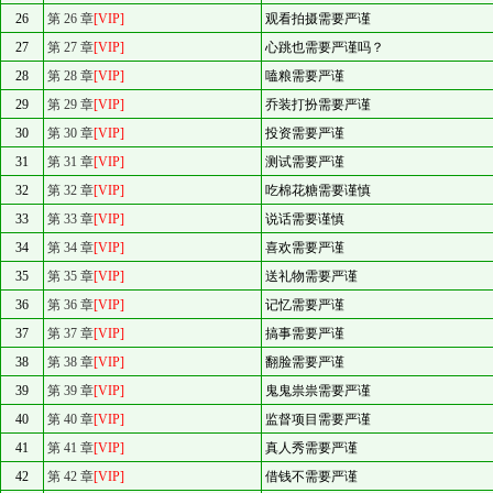
26
第 26 章
[VIP]
观看拍摄需要严谨
27
第 27 章
[VIP]
心跳也需要严谨吗？
28
第 28 章
[VIP]
嗑粮需要严谨
29
第 29 章
[VIP]
乔装打扮需要严谨
30
第 30 章
[VIP]
投资需要严谨
31
第 31 章
[VIP]
测试需要严谨
32
第 32 章
[VIP]
吃棉花糖需要谨慎
33
第 33 章
[VIP]
说话需要谨慎
34
第 34 章
[VIP]
喜欢需要严谨
35
第 35 章
[VIP]
送礼物需要严谨
36
第 36 章
[VIP]
记忆需要严谨
37
第 37 章
[VIP]
搞事需要严谨
38
第 38 章
[VIP]
翻脸需要严谨
39
第 39 章
[VIP]
鬼鬼祟祟需要严谨
40
第 40 章
[VIP]
监督项目需要严谨
41
第 41 章
[VIP]
真人秀需要严谨
42
第 42 章
[VIP]
借钱不需要严谨