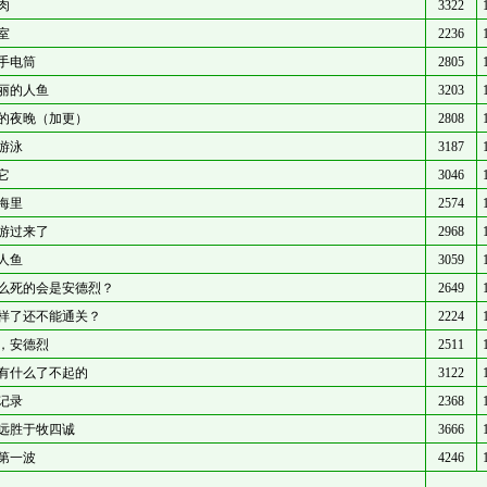
肉
3322
室
2236
手电筒
2805
丽的人鱼
3203
的夜晚（加更）
2808
游泳
3187
它
3046
海里
2574
游过来了
2968
人鱼
3059
么死的会是安德烈？
2649
样了还不能通关？
2224
，安德烈
2511
有什么了不起的
3122
记录
2368
远胜于牧四诚
3666
第一波
4246