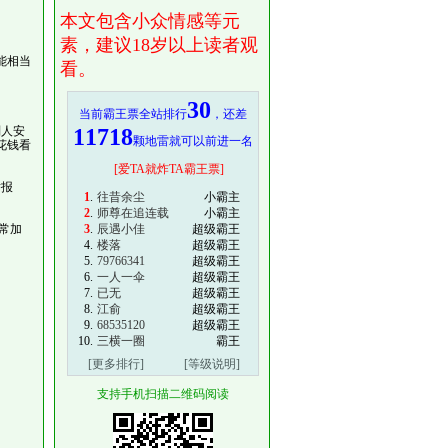
本文包含小众情感等元
素，建议18岁以上读者观
能相当
看。
30
当前霸王票全站排行
，还差
别人安
11718
颗地雷就可以前进一名
花钱看
[爱TA就炸TA霸王票]
举报
1
.
往昔余尘
小霸主
2
.
师尊在追连载
小霸主
常加
3
.
辰遇小佳
超级霸王
4.
楼落
超级霸王
5.
79766341
超级霸王
6.
一人一伞
超级霸王
7.
已无
超级霸王
8.
江俞
超级霸王
9.
68535120
超级霸王
10.
三横一圈
霸王
[更多排行]
[等级说明]
支持手机扫描二维码阅读