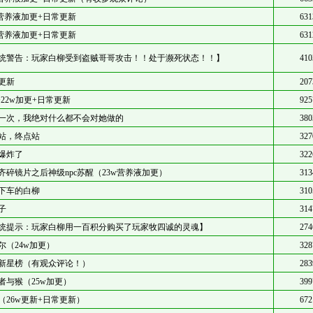
w营养液加更+日常更新
631
w营养液加更+日常更新
631
统警告：玩家白柳受到盗贼哥哥攻击！！处于濒死状态！！】
410
更新
207
w+22w加更+日常更新
925
一次，我绝对什么都不会对她做的
380
站，终点站
327
爆炸了
322
齐碎镜片之后神级npc苏醒（23w营养液加更）
313
下车的白柳
310
子
314
统提示：玩家白柳用一百积分购买了玩家牧四诚的灵魂】
274
尔（24w加更）
328
新星榜（有观众评论！）
283
者与猴（25w加更）
399
（26w更新+日常更新）
672