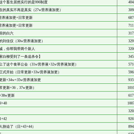
这个畜生居然实行的是996制度
404
在的真实不再是真实（27w营养液加更）
309
w营养液加更+日常更新
687
w营养液加更+日常更新
711
前的白六
317
的刘佳仪（30w营养液加更）
329
诚，你帮我带两个新人
320
家白柳受到了一条追杀令】
345
上了这个食草公会（31w营养液+32w营养液加更）
571
正式开始（日常更新+33w营养液加更）
596
更新+34w+35w营养液加更
935
常更新+36，37w更新）
101
+38w更新
617
9+40
100
320
1+42
926
人胁迫了（日+43+44）
894