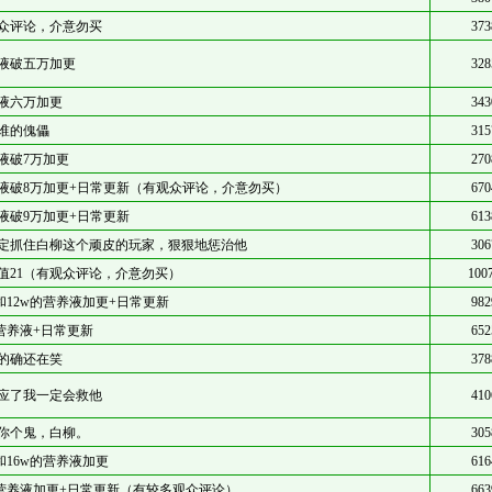
众评论，介意勿买
373
液破五万加更
328
液六万加更
343
谁的傀儡
315
液破7万加更
270
液破8万加更+日常更新（有观众评论，介意勿买）
670
液破9万加更+日常更新
613
定抓住白柳这个顽皮的玩家，狠狠地惩治他
306
值21（有观众评论，介意勿买）
100
w和12w的营养液加更+日常更新
982
w营养液+日常更新
652
的确还在笑
378
应了我一定会救他
410
你个鬼，白柳。
305
w和16w的营养液加更
616
w营养液加更+日常更新（有较多观众评论）
663