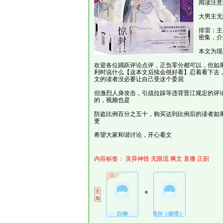
阅读注意
大男主无
排雷：主
密集，介
本文为现
欢迎各位踊跃评论点评，正负零分都可以，但如
利时说什么【这本文后续会很好看】忍着看下去，
文的读者没必要让自己受这个委屈
但激烈人身攻击，引战拉踩等违背晋江规定的评
的，视频也是
防盗比例百分之五十，购买达到比例后的读者如
更
希望大家和谐讨论，开心看文
内容标签：
灵异神怪
无限流
爽文
直播
正剧
白柳
塔维尔（谢塔）