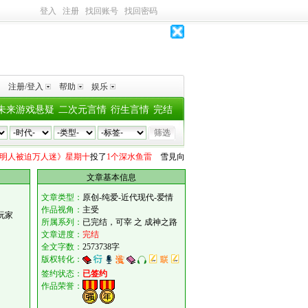
登入
注册
找回账号
找回密码
注册/登入
帮助
娱乐
未来游戏悬疑
二次元言情
衍生言情
完结
被迫万人迷》星期十
投了
1个深水鱼雷
雪見
向
《经营诡异生物展览馆》青灯烬
投了
1
文章基本信息
文章类型：
原创-纯爱-近代现代-爱情
作品视角：
主受
玩家
所属系列：
已完结，可宰 之 成神之路
文章进度：
完结
全文字数：
2573738字
版权转化：
签约状态：
已签约
作品荣誉：