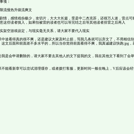
事项：
限流慢热升级流爽文
剧情，感情戏份极少，攻切片，大大大长篇，受是中二杰克苏，还很万人迷，雷点可
意这些读者慎入，如果怕被雷的读者也可以等完结之后等其他读者排雷之后再入
实架空游戏设定，与现实毫无关系，请大家不要代入现实
果中途看得真的很不爽，还是建议大家及时止损，骂我几条就可以弃文了，不用相信
这文后面和前面差不多水平的，所以当你觉得前面看得不爽，我真诚建议快跑.jpg，
论我是会申请删除的，请大家不要去其他人的文下提我的文，我在其他文下看到了会
果不能看新章可以尝试清理缓存，或者拨打客服，更新时间一般在晚上，V后应该会经