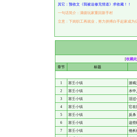
其它：预收文《我被迫修无情道》求收藏！！
一句话简介：满级玩家重回新手村
立意：下岗职工再就业，努力拼搏白手起家成为
[
收藏此
章节
标题
1
塞壬小镇
游戏
2
塞壬小镇
水中
3
塞壬小镇
活过
4
塞壬小镇
它在
5
塞壬小镇
反杀
6
塞壬小镇
这些
7
塞壬小镇
他长