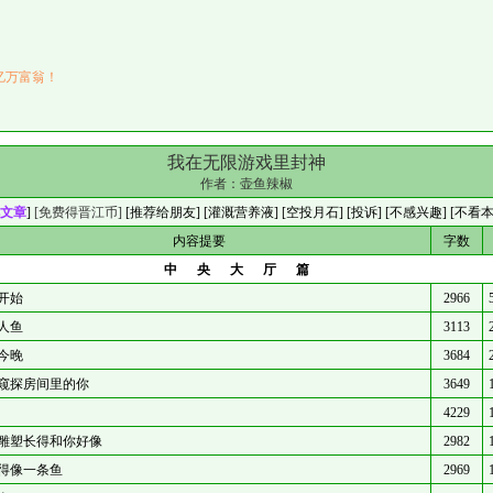
亿万富翁！
我在无限游戏里封神
作者：
壶鱼辣椒
文章
]
[免费得晋江币]
[
推荐给朋友
] [
灌溉营养液
] [
空投月石
]
[投诉]
[不感兴趣]
[不看
内容提要
字数
中央大厅篇
开始
2966
人鱼
3113
今晚
3684
窥探房间里的你
3649
4229
雕塑长得和你好像
2982
得像一条鱼
2969