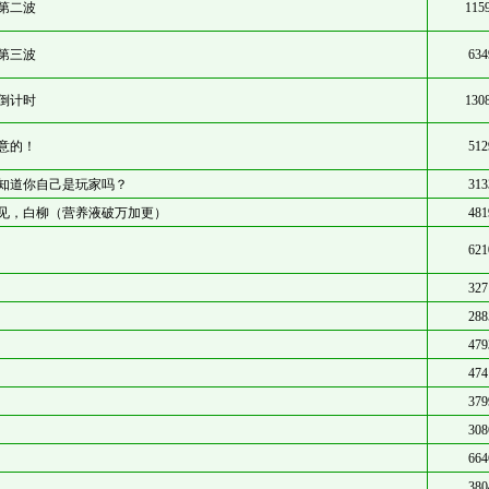
第二波
115
第三波
634
倒计时
130
意的！
512
知道你自己是玩家吗？
313
见，白柳（营养液破万加更）
481
621
327
288
479
474
379
308
664
380