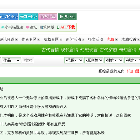
小书喵悦读
论坛
繁体版
APP下载
评论频道
作者专区
版权专区
新闻活动
征文活动
充值
求助投诉
古代言情
现代言情
幻想现言
古代穿越
奇幻言情
受控是我的光
向
《仙门透明人
结
业后被卷入一个无法停止的直播游戏中，游戏中充满了各种各样的怪物和蕴含杀意的
有人都以为白柳只是个误入游戏的普通人
们才明白，是这个游戏用胜利和桂冕在恭迎属于它的神明，对白柳说，欢迎回家
非人类美攻*特别爱钱随便炸场有点疯受
团，克系等科幻灵异世界观，非现实纯架空世界，所有都是私设