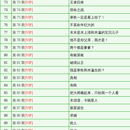
73
第 73 章
[VIP]
王者归来
74
第 74 章
[VIP]
宿命之战
75
第 75 章
[VIP]
寒乾一定是看上你了！
76
第 76 章
[VIP]
不喜欢年纪大的
77
第 77 章
[VIP]
木木是木上清和木瀛的宝贝儿子
78
第 78 章
[VIP]
他不是你父亲，我才是！
79
第 79 章
[VIP]
两个都是爹爹？
80
第 80 章
[VIP]
有账算账
81
第 81 章
[VIP]
秘境认主
82
第 82 章
[VIP]
我是寒乾和木瀛生的？
83
第 83 章
[VIP]
真相
84
第 84 章
[VIP]
布阵
85
第 85 章
[VIP]
把大师藏起来，只给我一个人看
86
第 86 章
[VIP]
木澍濡，卡丽星人
87
第 87 章
[VIP]
新星诞生
88
第 88 章
[VIP]
求婚
89
第 89 章
[VIP]
抢人