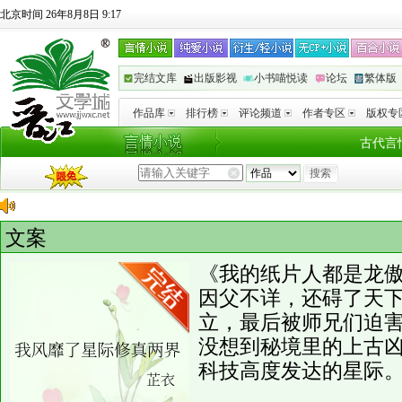
北京时间 26年8月8日 9:17
完结文库
出版影视
小书喵悦读
论坛
繁体版
作品库
排行榜
评论频道
作者专区
版权专
古代言
文案
《我的纸片人都是龙
因父不详，还碍了天
立，最后被师兄们迫
没想到秘境里的上古
科技高度发达的星际