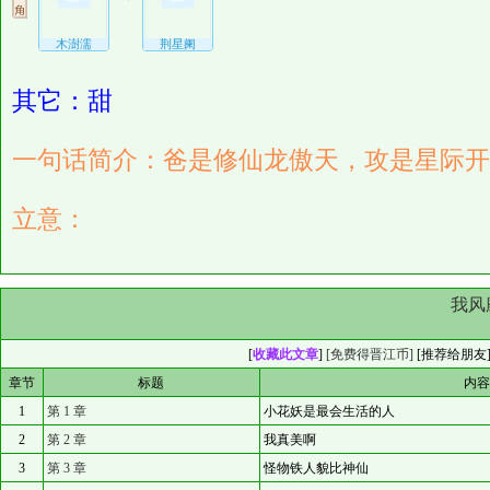
木澍濡
荆星阑
其它：甜
一句话简介：爸是修仙龙傲天，攻是星际开
立意：
我风
[
收藏此文章
]
[免费得晋江币]
[
推荐给朋友
章节
标题
内
1
第 1 章
小花妖是最会生活的人
2
第 2 章
我真美啊
3
第 3 章
怪物铁人貌比神仙