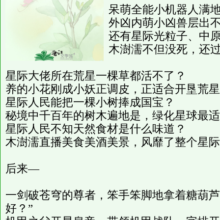
呆萌全能小机器人满
外凶内萌小凶兽层出
还有星际光粒子、中
木澍濡不但没死，还
星际大佬所在荒星一棵草都活不了？
养的小花刚成小妖正调皮，正适合开垦荒星
星际人民能把一棵小树捧成国宝？
秘境中千百年的树木遍地是，绿化星球最适
星际人民不知天然食材是什么味道？
木澍濡直播美食美酒美景，风靡了整个星际
后来—
一剑破苍穹的尊者，笨手笨脚地拿着糖葫芦
好？”