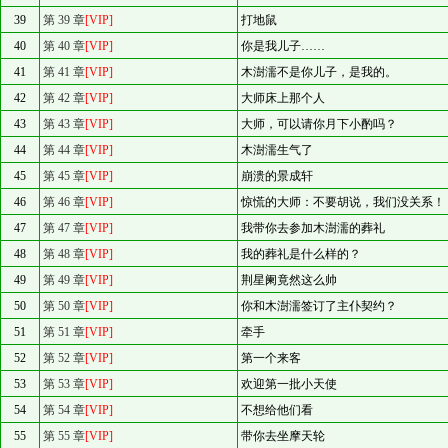
39
第 39 章
[VIP]
打地鼠
40
第 40 章
[VIP]
你是我儿子……
41
第 41 章
[VIP]
木澍濡不是你儿子，是我的。
42
第 42 章
[VIP]
大师床上那个人
43
第 43 章
[VIP]
大师，可以请你月下小酌吗？
44
第 44 章
[VIP]
木澍濡生气了
45
第 45 章
[VIP]
崩溃的景成轩
46
第 46 章
[VIP]
惊慌的大师：不要胡说，我们没关系！
47
第 47 章
[VIP]
我带你去参加木澍濡的葬礼
48
第 48 章
[VIP]
我的葬礼是什么样的？
49
第 49 章
[VIP]
荆星阑竟然这么帅
50
第 50 章
[VIP]
你和木澍濡签订了主仆契约？
51
第 51 章
[VIP]
牵手
52
第 52 章
[VIP]
第一个来客
53
第 53 章
[VIP]
欢迎第一批小天使
54
第 54 章
[VIP]
不想给他们看
55
第 55 章
[VIP]
带你去坐摩天轮