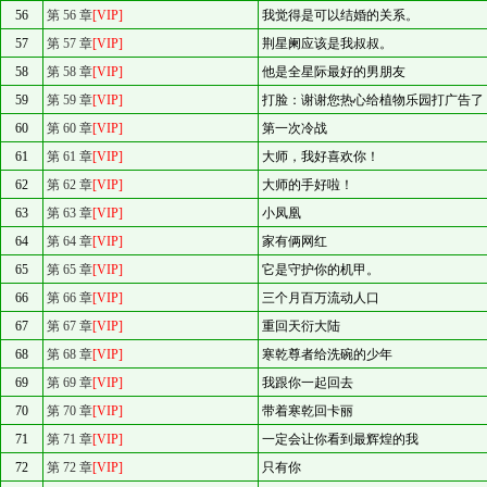
56
第 56 章
[VIP]
我觉得是可以结婚的关系。
57
第 57 章
[VIP]
荆星阑应该是我叔叔。
58
第 58 章
[VIP]
他是全星际最好的男朋友
59
第 59 章
[VIP]
打脸：谢谢您热心给植物乐园打广告了
60
第 60 章
[VIP]
第一次冷战
61
第 61 章
[VIP]
大师，我好喜欢你！
62
第 62 章
[VIP]
大师的手好啦！
63
第 63 章
[VIP]
小凤凰
64
第 64 章
[VIP]
家有俩网红
65
第 65 章
[VIP]
它是守护你的机甲。
66
第 66 章
[VIP]
三个月百万流动人口
67
第 67 章
[VIP]
重回天衍大陆
68
第 68 章
[VIP]
寒乾尊者给洗碗的少年
69
第 69 章
[VIP]
我跟你一起回去
70
第 70 章
[VIP]
带着寒乾回卡丽
71
第 71 章
[VIP]
一定会让你看到最辉煌的我
72
第 72 章
[VIP]
只有你