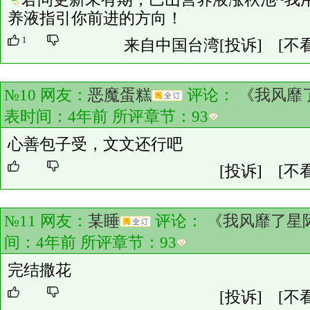
养液指引你前进的方向！
1
来自中国台湾
[投诉]
[不
№10 网友：
恶魔蛋糕
评论：
《我风靡
表时间：4年前 所评章节：
93
心善包子受，文文还行吧
[投诉]
[不
№11 网友：
某睡
评论：
《我风靡了星
间：4年前 所评章节：
93
完结撒花
[投诉]
[不