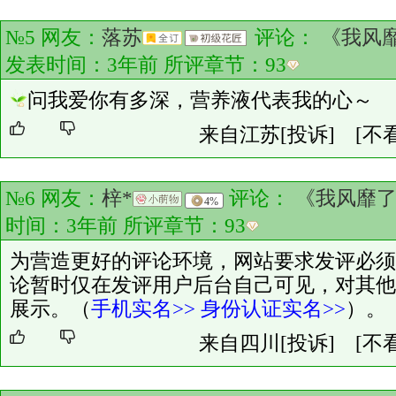
№5 网友：
落苏
评论：
《我风
发表时间：3年前 所评章节：
93
问我爱你有多深，营养液代表我的心～
来自江苏
[投诉]
[不
№6 网友：
梓*
评论：
《我风靡
4%
时间：3年前 所评章节：
93
为营造更好的评论环境，网站要求发评必须
论暂时仅在发评用户后台自己可见，对其他
展示。（
手机实名>>
身份认证实名>>
）。
来自四川
[投诉]
[不