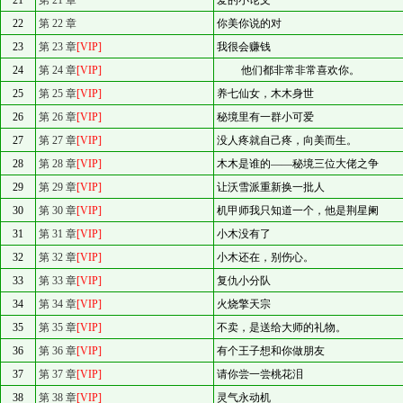
21
第 21 章
爱的小论文
22
第 22 章
你美你说的对
23
第 23 章
[VIP]
我很会赚钱
24
第 24 章
[VIP]
他们都非常非常喜欢你。
25
第 25 章
[VIP]
养七仙女，木木身世
26
第 26 章
[VIP]
秘境里有一群小可爱
27
第 27 章
[VIP]
没人疼就自己疼，向美而生。
28
第 28 章
[VIP]
木木是谁的——秘境三位大佬之争
29
第 29 章
[VIP]
让沃雪派重新换一批人
30
第 30 章
[VIP]
机甲师我只知道一个，他是荆星阑
31
第 31 章
[VIP]
小木没有了
32
第 32 章
[VIP]
小木还在，别伤心。
33
第 33 章
[VIP]
复仇小分队
34
第 34 章
[VIP]
火烧擎天宗
35
第 35 章
[VIP]
不卖，是送给大师的礼物。
36
第 36 章
[VIP]
有个王子想和你做朋友
37
第 37 章
[VIP]
请你尝一尝桃花泪
38
第 38 章
[VIP]
灵气永动机