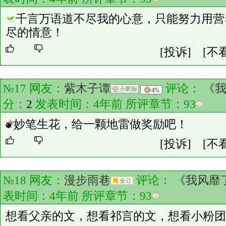
千言万语道不尽我的心意，只能努力用营
尽的情意！
[投诉]
[不
№17 网友：
紫木子谭
评论：
《
4%
分：
2
发表时间：4年前 所评章节：
93
妙笔生花，给一颗地雷做奖励吧！
[投诉]
[不
№18 网友：
漫步雨巷
评论：
《我风靡
表时间：4年前 所评章节：
93
想看父亲的文，想看祁言的文，想看小粉团