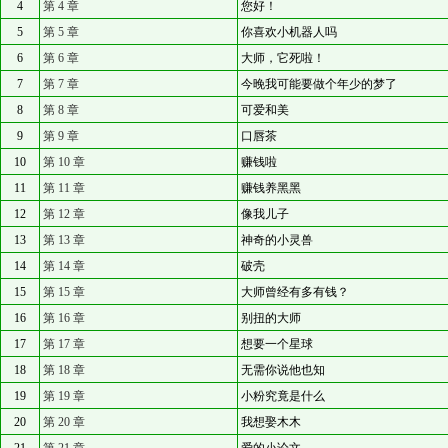
4
第 4 章
您好！
5
第 5 章
你喜欢小机器人吗
6
第 6 章
大师，它死啦！
7
第 7 章
今晚我可能要做个年少的梦了
8
第 8 章
可爱和美
9
第 9 章
口唇茶
10
第 10 章
赚钱啦
11
第 11 章
赚钱养黑黑
12
第 12 章
像我儿子
13
第 13 章
神奇的小灵兽
14
第 14 章
破壳
15
第 15 章
大师曾经有多有钱？
16
第 16 章
别扭的大师
17
第 17 章
想要一个星球
18
第 18 章
无需你说他也知
19
第 19 章
小粉究竟是什么
20
第 20 章
我想娶木木