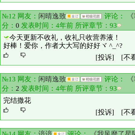
№12 网友：
闲晴逸致
评论：
《
分：
0
发表时间：4年前 所评章节：
93
今天更新不收礼，收礼只收营养液！
好棒！爱你，作者大大写的好好ヾ ^_^?
[投诉]
[不
№13 网友：
闲晴逸致
评论：
《
分：
2
发表时间：4年前 所评章节：
93
完结撒花
[投诉]
[不
№14 网友：
谙谙
评论：
《我风靡了星