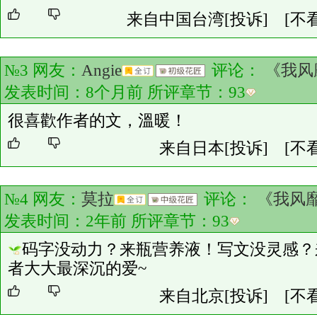
来自中国台湾
[投诉]
[不
№3 网友：
Angie
评论：
《我风
发表时间：8个月前 所评章节：
93
很喜歡作者的文，溫暖！
来自日本
[投诉]
[不
№4 网友：
莫拉
评论：
《我风
发表时间：2年前 所评章节：
93
码字没动力？来瓶营养液！写文没灵感？
者大大最深沉的爱~
来自北京
[投诉]
[不