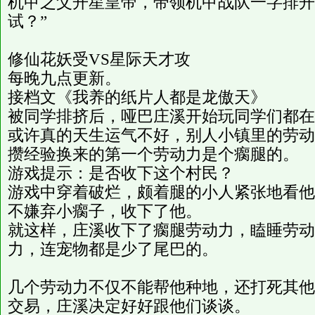
机甲之父开星皇帝，带领机甲战队一字排开
试？”
修仙花妖受VS星际天才攻
每晚九点更新。
接档文《我养的纸片人都是龙傲天》
被同学排挤后，哑巴庄溪开始玩同学们都在
或许真的天生运气不好，别人小镇里的劳动
攒经验换来的第一个劳动力是个瘸腿的。
游戏提示：是否收下这个村民？
游戏中穿着破烂，颇着腿的小人紧张地看他
不嫌弃小瘸子，收下了他。
就这样，庄溪收下了瘸腿劳动力，瞌睡劳动
力，连宠物都是少了尾巴的。
几个劳动力不仅不能帮他种地，还打死其他
交易，庄溪决定好好跟他们谈谈。