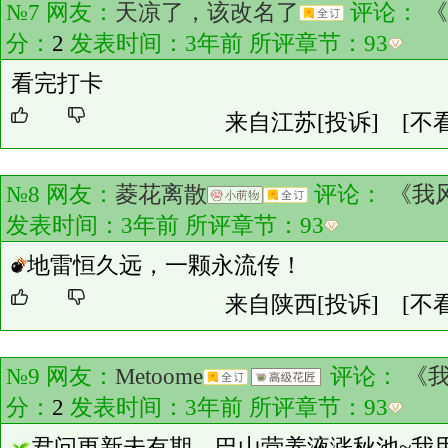
№7 网友：
天凉了，该改名了
评论：
《
分：
2
发表时间：3年前 所评章节：
93
看完打卡
来自江苏
[投诉]
[不
№8 网友：
菱花离散
评论：
《我
发表时间：3年前 所评章节：
93
地雷恒久远，一颗永流传！
来自陕西
[投诉]
[不
№9 网友：
Metoome
评论：
《
分：
2
发表时间：3年前 所评章节：
93
君问更新未有期，巴山营养液涨秋池~我