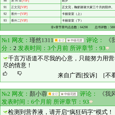
90
第 90 章
[VIP]
前夕
91
正文完
[VIP]
正文完，鞠躬谢谢大家三个月的陪伴。
92
番外一
[VIP]
卡丽皇室（上）
93
番外二
[VIP]
卡丽皇室（下）
非v章节章均点击数：
64298
总书评数：
580
№1 网友：
瑾然1311
评论：
《
分：
2
发表时间：3个月前 所评章节：
93
千言万语道不尽我的心意，只能努力用营
尽的情意！
来自广西
[投诉]
[不
№2 网友：
顏小蓉
评论：
《我
发表时间：6个月前 所评章节：
93
检测到营养液，请开启“疯狂码字”模式！