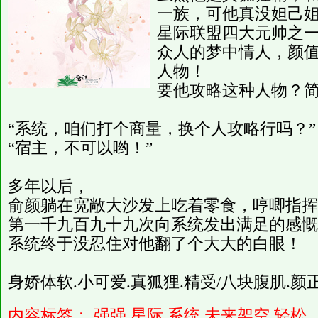
一族，可他真没妲己
星际联盟四大元帅之
众人的梦中情人，颜
人物！
要他攻略这种人物？
“系统，咱们打个商量，换个人攻略行吗？”
“宿主，不可以哟！”
多年以后，
俞颜躺在宽敞大沙发上吃着零食，哼唧指挥
第一千九百九十九次向系统发出满足的感慨
系统终于没忍住对他翻了个大大的白眼！
身娇体软.小可爱.真狐狸.精受/八块腹肌.颜
内容标签：
强强
星际
系统
未来架空
轻松