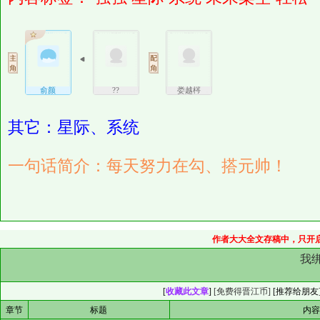
俞颜
??
娄越梣
其它：星际、系统
一句话简介：每天努力在勾、搭元帅！
作者大大全文存稿中，只开启
我
[
收藏此文章
]
[免费得晋江币]
[
推荐给朋友
章节
标题
内