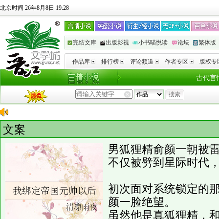
北京时间 26年8月8日 19:28
完结文库
出版影视
小书喵悦读
论坛
繁体版
作品库
排行榜
评论频道
作者专区
版权专
古代言
文案
男狐狸精俞颜一朝被
不仅被劈到星际时代，
初次面对系统锁定的
颜一脸绝望。
虽然他是真狐狸精，