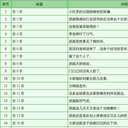
章节
标题
内
1
第 1 章
小区里的法国梧桐色彩斑斓。
2
第 2 章
原嫣预感自己在琛市的生活将会十分富
3
第 3 章
这都是被原振惯的！
4
第 4 章
李老师吁了口气。
5
第 5 章
原嫣竟然看见了柳韵诗。
6
第 6 章
英语刘老师进来了，说有个好消息宣布
7
第 7 章
服了这个人了。
8
第 8 章
原嫣大胆假设。
9
第 9 章
门口已经没有人影了。
10
第 10 章
大家都趴到窗台那儿去看。
11
第 11 章
方桐很意外。
12
第 12 章
没多远就看见自家那辆宾利停在路边。
13
第 13 章
原嫣险些气笑。
14
第 14 章
原嫣这几天天天拿这个当晚餐吃！
15
第 15 章
原振还是喜欢别人捧着他宝贝女儿的吧
16
第 16 章
大家这眼皮子就都沉沉的往下掉。