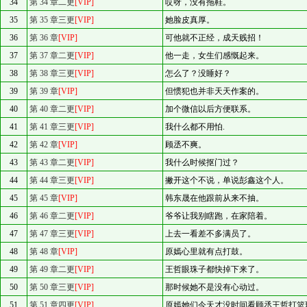
34
第 34 章二更
[VIP]
哎呀，没有拖鞋。
35
第 35 章三更
[VIP]
她脸皮真厚。
36
第 36 章
[VIP]
可他就不正经，成天贱招！
37
第 37 章二更
[VIP]
他一走，女生们感慨起来。
38
第 38 章三更
[VIP]
怎么了？没睡好？
39
第 39 章
[VIP]
但惯犯也并非天天作案的。
40
第 40 章二更
[VIP]
加个微信以后方便联系。
41
第 41 章三更
[VIP]
我什么都不用怕.
42
第 42 章
[VIP]
顾丞不爽。
43
第 43 章二更
[VIP]
我什么时候抠门过？
44
第 44 章三更
[VIP]
撇开这个不说，单说彭鑫这个人。
45
第 45 章
[VIP]
韩东晟在他跟前从来不抽。
46
第 46 章二更
[VIP]
爷爷让我别瞎跑，在家陪着。
47
第 47 章三更
[VIP]
上去一看差不多满员了。
48
第 48 章
[VIP]
原嫣心里就有点打鼓。
49
第 49 章二更
[VIP]
王哲眼珠子都快掉下来了。
50
第 50 章三更
[VIP]
那时候她不是没有心动过。
51
第 51 章四更
[VIP]
原嫣她们今天才没时间看顾丞王哲打篮