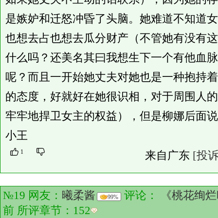
是嫉妒和迁怒冲昏了头脑。她难道不知道女
也想去占也想去瓜分财产（不管她有没有这
什么吗？还美名其曰我想生下一个有他血脉
呢？而且一开始她丈夫对她也是一种抱持着
的态度，好就好在她很识相，对于周围人的
牢牢地捍卫女主的权益），但是柳娜后面说
小王
1
来自广东
[投诉
№19 网友：
曦柔酱
评论：
《桃花绚烂
99%
前 所评章节：
152