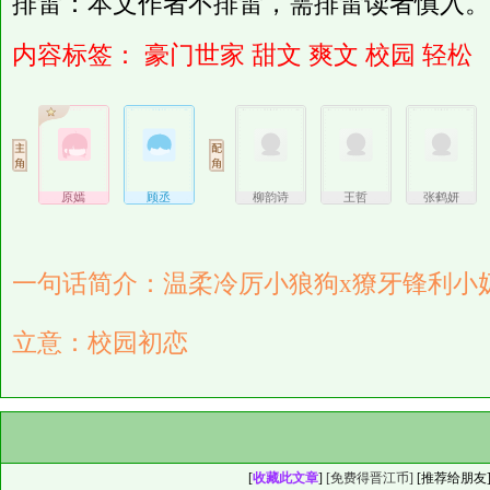
排雷：本文作者不排雷，需排雷读者慎入。
内容标签：
豪门世家
甜文
爽文
校园
轻松
原嫣
顾丞
柳韵诗
王哲
张鹤妍
一句话简介：温柔冷厉小狼狗x獠牙锋利小
立意：校园初恋
[
收藏此文章
]
[免费得晋江币]
[
推荐给朋友