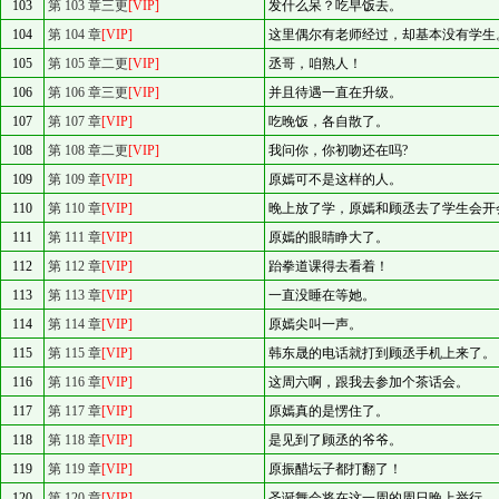
103
第 103 章三更
[VIP]
发什么呆？吃早饭去。
104
第 104 章
[VIP]
这里偶尔有老师经过，却基本没有学生
105
第 105 章二更
[VIP]
丞哥，咱熟人！
106
第 106 章三更
[VIP]
并且待遇一直在升级。
107
第 107 章
[VIP]
吃晚饭，各自散了。
108
第 108 章二更
[VIP]
我问你，你初吻还在吗?
109
第 109 章
[VIP]
原嫣可不是这样的人。
110
第 110 章
[VIP]
晚上放了学，原嫣和顾丞去了学生会开
111
第 111 章
[VIP]
原嫣的眼睛睁大了。
112
第 112 章
[VIP]
跆拳道课得去看着！
113
第 113 章
[VIP]
一直没睡在等她。
114
第 114 章
[VIP]
原嫣尖叫一声。
115
第 115 章
[VIP]
韩东晟的电话就打到顾丞手机上来了。
116
第 116 章
[VIP]
这周六啊，跟我去参加个茶话会。
117
第 117 章
[VIP]
原嫣真的是愣住了。
118
第 118 章
[VIP]
是见到了顾丞的爷爷。
119
第 119 章
[VIP]
原振醋坛子都打翻了！
120
第 120 章
[VIP]
圣诞舞会将在这一周的周日晚上举行