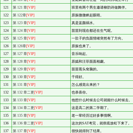
121
第 121 章
[VIP]
班里有两个男生邀请柳韵诗做舞伴。
122
第 122章
[VIP]
原振微微眯起眼睛。
123
第 123 章
[VIP]
真是蓝颜祸水。
124
第 124 章
[VIP]
苗苗到现在都还在生气呢。
125
第 125 章
[VIP]
一肚子的负面情绪突然有了方向。
126
第 126章
[VIP]
原振也来了。
127
第 127 章
[VIP]
音乐响起。
128
第 128 章
[VIP]
原嫣和汪菲面面相觑。
129
第 129 章
[VIP]
苗苗蔫头耷脑的。
130
第 130 章
[VIP]
干得好。
131
第 131 章
[VIP]
怎么感觉出来的？
132
第 132 章二更
[VIP]
也恭喜你。
133
第 133 章
[VIP]
他想什么时候去公司就能什么时候去。
134
第 134 章二更
[VIP]
这是高二的第二学期了。
135
第 135 章
[VIP]
老一辈经历过好多事情啊。
136
第 136 章二更
[VIP]
这次的SAT考完，就彻底放松下来了。
137
第 137 章
[VIP]
很快就得到了结果。