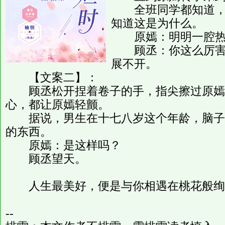
全班同学都知道，原
知道这是为什么。
原嫣：明明一腔热
顾丞：你这么厉害，
展不开。
【文案二】：
顾丞松开捏着卷子的手，指尖擦过原嫣
心，都让原嫣轻颤。
据说，男生在十七八岁这个年龄，脑子
的东西。
原嫣：是这样吗？
顾丞望天。
人生最美好，便是与你相遇在桃花般绚
--