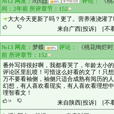
№12 网友：
lxjxgg
评论：
《桃
99%
间：2年前 所评章节：
152
大大今天更新了吗？更了。营养液浇灌了
来自广西
[投诉]
[不
№13 网友：
梦蝶
评论：
《桃花绚烂时
99%
前 所评章节：
152
番外写得很好啊，我都看哭了，年龄太小的
评论区里乱喷！可惜这么好看的文了！只想
万不要看袖侧，袖侧只适合成熟有阅历的人
幻想，有人喜欢看现实，有人喜欢看理想中
理智看文！
14
来自陕西
[投诉]
[不