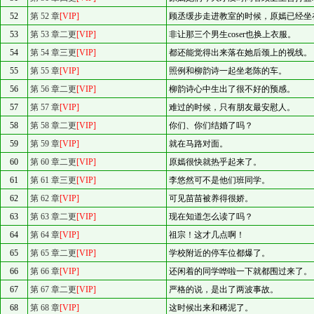
52
第 52 章
[VIP]
顾丞缓步走进教室的时候，原嫣已经坐
53
第 53 章二更
[VIP]
非让那三个男生coser也换上衣服。
54
第 54 章三更
[VIP]
都还能觉得出来落在她后颈上的视线。
55
第 55 章
[VIP]
照例和柳韵诗一起坐老陈的车。
56
第 56 章二更
[VIP]
柳韵诗心中生出了很不好的预感。
57
第 57 章
[VIP]
难过的时候，只有朋友最安慰人。
58
第 58 章二更
[VIP]
你们、你们结婚了吗？
59
第 59 章
[VIP]
就在马路对面。
60
第 60 章二更
[VIP]
原嫣很快就热乎起来了。
61
第 61 章三更
[VIP]
李悠然可不是他们班同学。
62
第 62 章
[VIP]
可见苗苗被养得很娇。
63
第 63 章二更
[VIP]
现在知道怎么读了吗？
64
第 64 章
[VIP]
祖宗！这才几点啊！
65
第 65 章二更
[VIP]
学校附近的停车位都爆了。
66
第 66 章
[VIP]
还闲着的同学哗啦一下就都围过来了。
67
第 67 章二更
[VIP]
严格的说，是出了两波事故。
68
第 68 章
[VIP]
这时候出来和稀泥了。