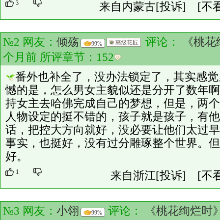
3
来自内蒙古
[投诉]
[不
№2 网友：
倾殇
评论：
《桃花
99%
个月前 所评章节：
152
番外也补全了，没办法锁定了，其实感觉
憾的是，怎么男女主貌似还是分开了数年啊
持女主去哈佛完成自己的梦想，但是，两个
人物设定的挺不错的，孩子就是孩子，有他
话，把控大方向就好，没必要让他们太过早
事实，也挺好，没有过分雕琢整个世界。但
好。
1
来自浙江
[投诉]
[不
№3 网友：
小翎
评论：
《桃花绚烂时
99%