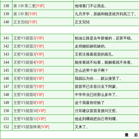
138
第 138 章二更
[VIP]
他堵着门不让我走。
139
第 139 章
[VIP]
九月开学，原嫣和顾丞就升到高三了。
140
正文完结
[VIP]
正文完结
141
王哲VS苗苗1
[VIP]
柏油公路是去年新修的，还算平稳。
142
王哲VS苗苗2
[VIP]
走得她吭哧吭哧的。
143
王哲VS苗苗3
[VIP]
王哲注视着苗苗的面孔。
144
王哲VS苗苗4
[VIP]
能坐着就不站着，能躺着就不坐着。
145
王哲VS苗苗5
[VIP]
怎么还带个箱子啊？
146
王哲VS苗苗6
[VIP]
我就以为你……默认接受了。
147
王哲VS苗苗7
[VIP]
苗苗早已非昔日吴下阿蒙。
148
王哲VS苗苗8
[VIP]
中学毕业已经那么多年了。
149
王哲VS苗苗9
[VIP]
这个我最有经验了
150
王哲VS苗苗10
[VIP]
汪菲建议苗苗直接问王哲。
151
王哲VS苗苗11
[VIP]
他走到哪就把自己带到哪。
152
王哲VS苗苗终章
[VIP]
又来了。
最