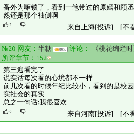
番外为嘛锁了，看到一笔带过的原嫣和顾丞
然还是那个袖侧啊
2
来自上海
[投诉]
[不
№20 网友：
半糖
评论：
《桃花绚烂时
99%
所评章节：
152
第三遍看完了
说实话每次看的心境都不一样
前几次看的时候年纪比较小，看到的是校园
实社会的真实
总之一句话:我很喜欢
6
来自河南
[投诉]
[不