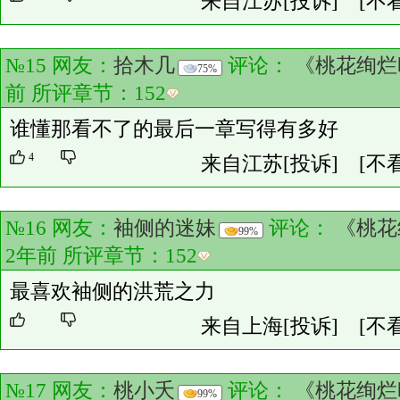
来自江苏
[投诉]
[不
№15 网友：
拾木几
评论：
《桃花绚烂
75%
前 所评章节：
152
谁懂那看不了的最后一章写得有多好
4
来自江苏
[投诉]
[不
№16 网友：
袖侧的迷妹
评论：
《桃花
99%
2年前 所评章节：
152
最喜欢袖侧的洪荒之力
来自上海
[投诉]
[不
№17 网友：
桃小夭
评论：
《桃花绚烂
99%