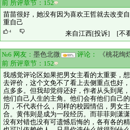
前 所评章节：
152
苗苗很好，她没有因为喜欢王哲就去改变自
重自己
4
来自江西
[投诉]
[不
№6 网友：
墨色北微
评论：
《桃花绚
99%
前 所评章节：
152
我感觉评论区如果把男女主看的太重要，想
去评价，这个文免不了看上去侧重点也好，
点多多。但我却觉得还好，作者从头到尾，
他们自己人生的主角。他们会有他们自己的
历，不代表什么，同样的校园情侣，男女主
合。黄伟则是成为一段经历。而菲菲则潇潇
没有对错也没有可遗憾后悔的，各有各的精
也可以依赖他人，只是你选什么就得到什么