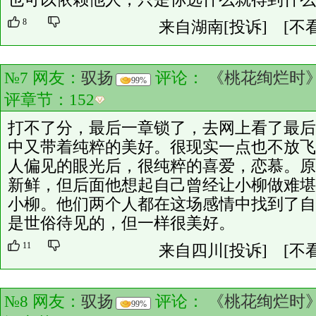
8
来自湖南
[投诉]
[不
№7 网友：
驭扬
评论：
《桃花绚烂时
99%
评章节：
152
打不了分，最后一章锁了，去网上看了最后
中又带着纯粹的美好。很现实一点也不放飞
人偏见的眼光后，很纯粹的喜爱，恋慕。原
新鲜，但后面他想起自己曾经让小柳做难堪
小柳。他们两个人都在这场感情中找到了自
是世俗待见的，但一样很美好。
11
来自四川
[投诉]
[不
№8 网友：
驭扬
评论：
《桃花绚烂时
99%