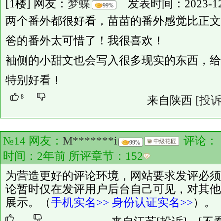
[1楼] 网友：
梦蝶
发表时间：2023-12-2
99%
两个番外都很好看，苗苗的番外感觉比正文
爸的番外太可惜了！我很喜欢！
袖侧的小甜文也会写入很多现实的东西，给
特别好看！
8
来自陕西
[投诉
№14 网友：
M*******i
评论：
99%
时间：2年前 所评章节：
152
为营造更好的评论环境，网站要求发评必须
论暂时仅在发评用户后台自己可见，对其他
展示。（
手机实名>>
身份认证实名>>
）。