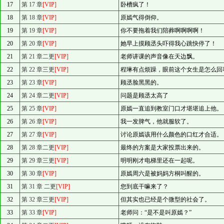
17
第 17 章
[VIP]
卧槽疯了！
18
第 18 章
[VIP]
原嫣气得倒仰。
19
第 19 章
[VIP]
你不要拖着我们陪葬啊啊啊啊！
20
第 20 章
[VIP]
她早上摸顾丞头吓得我心跳快停了！
21
第 21 章二更
[VIP]
老师讲课的声音像在天边飘。
22
第 22 章三更
[VIP]
程琳有点烦躁，眼前这个女生是怎么回
23
第 23 章
[VIP]
顾丞脸黑黑的。
24
第 24 章二更
[VIP]
问题是顾丞太高了
25
第 25 章
[VIP]
原嫣一直追到教室门口才堪堪追上他。
26
第 26 章
[VIP]
我一发脾气，他就服软了。
27
第 27 章
[VIP]
讨论原嫣该用什么颜色的口红才合适。
28
第 28 章二更
[VIP]
最终的方案是大家投票出来的。
29
第 29 章三更
[VIP]
明明刚才电梯里还在一起呢。
30
第 30 章
[VIP]
原嫣周六是被妈妈方桐叫醒的。
31
第 31 章 二更
[VIP]
您到底干嘛来了？
32
第 32 章三更
[VIP]
但其实也已经是个微型的社会了。
33
第 33 章
[VIP]
老师问：“是不是叫原嫣？”