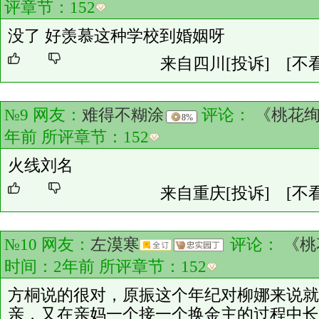
评章节：
152
没了 好羡慕这种学校到婚姻呀
来自四川
[投诉]
[不
№9 网友：
难得不糊涂
评论：
《桃花
8%
年前 所评章节：
152
火线刘名
来自重庆
[投诉]
[不
№10 网友：
左漠寒
评论：
《桃
时间：2年前 所评章节：
152
方桐说的很对，原振这个年纪对柳娜来说就
亲，又在亲妈一个接一个换金主的过程中长