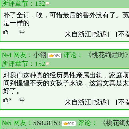
所评章节：
152
补了全订，唉，可惜最后的番外没有了。菟
是一样的
来自浙江
[投诉]
[不
№4 网友：
小翎
评论：
《桃花绚烂时
99%
所评章节：
152
对我们这种真的经历男性亲属出轨，家庭顷
间到惶惶不安的女孩子来说，这篇文真是太
好了。
2
来自浙江
[投诉]
[不
№5 网友：
56828153
评论：
《桃花绚
99%