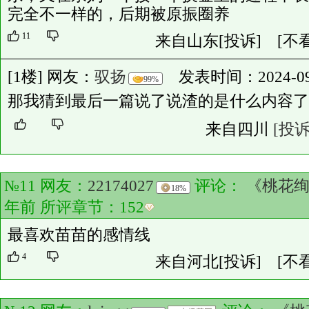
完全不一样的，后期被原振圈养
11
来自山东
[投诉]
[不
[1楼] 网友：
驭扬
发表时间：2024-09-0
99%
那我猜到最后一篇说了说渣的是什么内容了
来自四川
[投诉
№11 网友：
22174027
评论：
《桃花
18%
年前 所评章节：
152
最喜欢苗苗的感情线
4
来自河北
[投诉]
[不