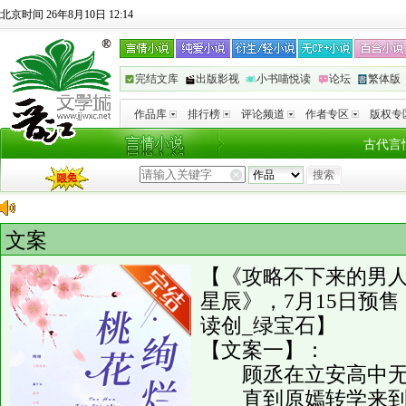
北京时间 26年8月10日 12:14
完结文库
出版影视
小书喵悦读
论坛
繁体版
作品库
排行榜
评论频道
作者专区
版权专
古代言
文案
【《攻略不下来的男
星辰》，7月15日预
读创_绿宝石】
【文案一】：
顾丞在立安高中无
直到原嫣转学来到