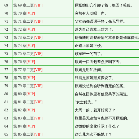
69
第 69 章二更
[VIP]
原嫣她们几个卸了妆，换回了校服。
70
第 70 章
[VIP]
突然有人吆喝一声。
71
第 71 章二更
[VIP]
父女俩都语调平静，毫无异样。
72
第 72 章
[VIP]
以为自己喜欢上对方了。
73
第 73 章二更
[VIP]
这份随时调整表情的本事倒是修炼得挺
74
第 74 章
[VIP]
正碰上原嫣下楼。
75
第 75 章二更
[VIP]
顾家唯一的苗了。
76
第 76 章
[VIP]
原嫣一口面包差点没咽下去。
77
第 77 章二更
[VIP]
原嫣是明知故问。
78
第 78 章
[VIP]
只能是原嫣跟原振说了。
79
第 79 章二更
[VIP]
原嫣没想到会听到否定的答案。
80
第 80 章
[VIP]
自然在团体里有信息共享的渠道。
81
第 81 章二更
[VIP]
“女士优先。”
82
第 82 章
[VIP]
大周一的，就开始玩了？
83
第 83 章二更
[VIP]
顾丞是无论如何也躲不开原嫣的。
84
第 84 章
[VIP]
这微妙的变化暗示了什么？
85
第 85 章二更
[VIP]
这会儿怎么不躲她了？