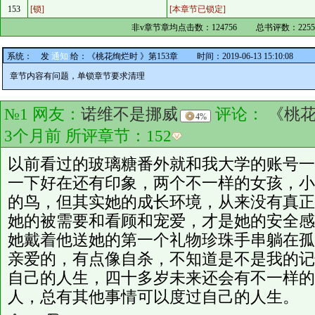
153
[锁]
[本章节已锁定]
非v章节章均点击数：
124756
总书评数：
225
系统：
发
通知
给：
《桃花绚烂时 》第153章
时间：2019-06-13 15:10:08
章节内容有问题，单锁章节要求清理
№1 网友：
诺维不是挪威
评论：
《桃
4%
3个月前 所评章节：
152
以前看过的玻璃糖番外就和我大学的账号一
一下好在还有印象，两个不一样的女孩，小
的鸟，但其实她的成长环境，从来没有真正
她的被需要和看顾和宠爱，才是她的安全感
她戴着他送她的第一个礼物珍珠手串躺在孤
亲爱的，有点像自杀，不知道是不是我的记
自己的人生，四十多岁未来还会有不一样的
人，总有其他事情可以度过自己的人生。