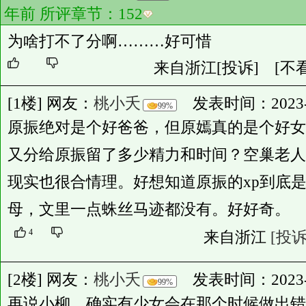
年前 所评章节：
152
为啥打不了分啊………好可惜
来自浙江
[投诉]
[不
[1楼] 网友：
桃小夭
发表时间：2023-08-
99%
原振绝对是个好爸爸，但原嫣真的是个好女
又分给原振留了多少精力和时间？空巢老人
现实也很合情理。好想知道原振的xp到底
母，文里一点蛛丝马迹都没有。好好奇。
4
来自浙江
[投诉
[2楼] 网友：
桃小夭
发表时间：2023-08-
99%
再说小柳。确实有少女会在那个时候做出错