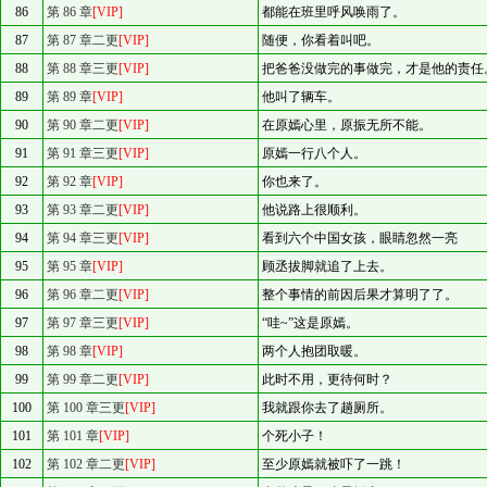
86
第 86 章
[VIP]
都能在班里呼风唤雨了。
87
第 87 章二更
[VIP]
随便，你看着叫吧。
88
第 88 章三更
[VIP]
把爸爸没做完的事做完，才是他的责任
89
第 89 章
[VIP]
他叫了辆车。
90
第 90 章二更
[VIP]
在原嫣心里，原振无所不能。
91
第 91 章三更
[VIP]
原嫣一行八个人。
92
第 92 章
[VIP]
你也来了。
93
第 93 章二更
[VIP]
他说路上很顺利。
94
第 94 章三更
[VIP]
看到六个中国女孩，眼睛忽然一亮
95
第 95 章
[VIP]
顾丞拔脚就追了上去。
96
第 96 章二更
[VIP]
整个事情的前因后果才算明了了。
97
第 97 章三更
[VIP]
“哇~”这是原嫣。
98
第 98 章
[VIP]
两个人抱团取暖。
99
第 99 章二更
[VIP]
此时不用，更待何时？
100
第 100 章三更
[VIP]
我就跟你去了趟厕所。
101
第 101 章
[VIP]
个死小子！
102
第 102 章二更
[VIP]
至少原嫣就被吓了一跳！