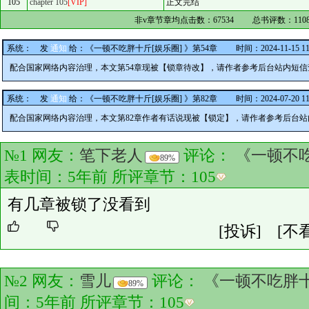
105
chapter 105
[VIP]
正文完结
非v章节章均点击数：
67534
总书评数：
110
系统：
发
通知
给：
《一顿不吃胖十斤[娱乐圈] 》第54章
时间：2024-11-15 11:
配合国家网络内容治理，本文第54章现被【锁章待改】，请作者参考后台站内短
系统：
发
通知
给：
《一顿不吃胖十斤[娱乐圈] 》第82章
时间：2024-07-20 11:
配合国家网络内容治理，本文第82章作者有话说现被【锁定】，请作者参考后台
№1 网友：
笔下老人
评论：
《一顿不吃
89%
表时间：5年前 所评章节：
105
有几章被锁了没看到
[投诉]
[不
№2 网友：
雪儿
评论：
《一顿不吃胖十
89%
间：5年前 所评章节：
105