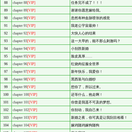
88
chapter 88
[VIP]
任务完不成了！！！
89
chapter 89
[VIP]
谢谢你愿意嫁给我。
90
chapter 90
[VIP]
忽然有种血脉喷张的感觉
91
chapter 91
[VIP]
我老公宇宙最帅！
92
chapter 92
[VIP]
大快人心的结果
93
chapter 93
[VIP]
这一大早的，能不那么刺激吗？
94
chapter 94
[VIP]
小别胜新婚
95
chapter 95
[VIP]
脸皮真厚……
96
chapter 96
[VIP]
红烧肉征服全世界
97
chapter 97
[VIP]
新年快乐，我爱你！
98
chapter 98
[VIP]
黑西装与白婚纱
99
chapter 99
[VIP]
想你了，所以过来。
100
chapter 100
[VIP]
还等什么，抱走啊！
101
chapter 101
[VIP]
你曾是我遥不可及的梦想。
102
chapter 102
[VIP]
你别动，我自己来！
103
chapter 103
[VIP]
新婚之夜，你可真是让我刮目相看！
104
chapter 104
[VIP]
嫁鸡随鸡嫁狗随狗