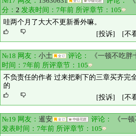
№17 网友：
15630631
评论：
《
分：
2
发表时间：7年前 所评章节：
105
哇两个月了大大不更新番外嘛。
[投诉]
[不
№18 网友：
小土
评论：
《一顿不吃胖十
时间：7年前 所评章节：
105
不负责任的作者 过来把剩下的三章买齐完
的
[投诉]
[不
№19 网友：
暹安
评论：
《一顿
发表时间：7年前 所评章节：
105