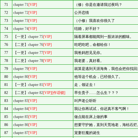
71
chapter 71
[VIP]
（修）你是在邀请我过夜吗？
72
chapter 72
[VIP]
公开恋情
73
chapter 73
[VIP]
（小修）我喜欢你很久了
74
chapter 74
[VIP]
结婚，好不好？
75
【一更】chapter 75
[VIP]
隔着屏幕都能闻到一股浓浓的醋味。
76
【二更】chapter 76
[VIP]
吃吧吃吧，命都给你！
77
【一更】chapter 77
[VIP]
我爸妈想见见你。
78
【二更】chapter 78
[VIP]
我老婆，真好看。
79
chapter 79
[VIP]
就算是逃到天涯海角，我也会把你找回
80
chapter 80
[VIP]
他等这个机会，已经很久了。
81
【一更】chapter 81
[VIP]
走，领证去！
82
【二更】chapter 82
[VIP]
[作话锁]
早生贵子……怎么生？？？
83
chapter 83
[VIP]
叫声老公听听
84
chapter 84
[VIP]
我让你再试试，你还真不客气啊！
85
chapter 85
[VIP]
做点能在床上做的事
86
chapter 86
[VIP]
想要守护她，直到天荒地老，海枯石烂
87
chapter 87
[VIP]
宠妻狂魔的诞生