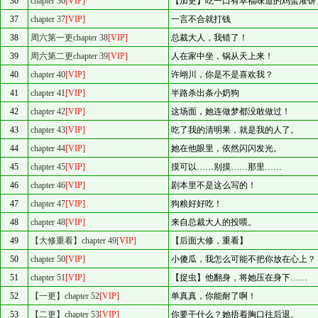
36
chapter 36
[VIP]
【加更】吃一口有幸福味道的鸡蛋灌饼
37
chapter 37
[VIP]
一言不合就打钱
38
周六第一更chapter 38
[VIP]
总裁大人，我错了！
39
周六第二更chapter 39
[VIP]
人在家中坐，锅从天上来！
40
chapter 40
[VIP]
许翊川，你是不是喜欢我？
41
chapter 41
[VIP]
半路杀出条小奶狗
42
chapter 42
[VIP]
这场面，她连做梦都没敢做过！
43
chapter 43
[VIP]
吃了我的清明果，就是我的人了。
44
chapter 44
[VIP]
她在他眼里，依然闪闪发光。
45
chapter 45
[VIP]
摸可以……别摸……那里……
46
chapter 46
[VIP]
剧本里不是这么写的！
47
chapter 47
[VIP]
狗粮好好吃！
48
chapter 48
[VIP]
来自总裁大人的投喂。
49
【大修重看】chapter 49
[VIP]
【后面大修，重看】
50
chapter 50
[VIP]
小傻瓜，我怎么可能不把你放在心上？
51
chapter 51
[VIP]
【捉虫】他翻身，将她压在身下……
52
【一更】chapter 52
[VIP]
单真真，你能耐了啊！
53
【二更】chapter 53
[VIP]
你要干什么？她捂着胸口往后退。