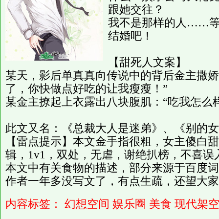
跟她交往？
我不是那样的人……
结婚吧！
【甜死人文案】
某天，影后单真真向传说中的背后金主撒娇
了，你快做点好吃的让我瘦瘦！”
某金主撩起上衣露出八块腹肌：“吃我怎么样
此文又名：《总裁大人是迷弟》、《别的女
【雷点提示】本文金手指很粗，女主傻白甜
辑，1v1，双处，无虐，谢绝扒榜，不喜误
本文中有关食物的描述，部分来源于百度词
作者一年多没写文了，有点生疏，还望大家
内容标签：
幻想空间
娱乐圈
美食
现代架