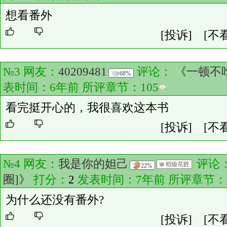
想看番外
[投诉]
[不
№3 网友：
40209481
评论：
《一顿不
68%
表时间：6年前 所评章节：
105
看完挺开心的，我很喜欢这本书
[投诉]
[不
№4 网友：
我是你的妲己
评论
22%
圈]》
打分：
2
发表时间：7年前 所评章节：
为什么还没有番外?
[投诉]
[不