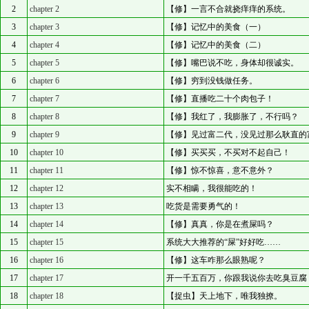
2
chapter 2
【修】一言不合就挠痒痒的系统。
3
chapter 3
【修】记忆中的美食（一）
4
chapter 4
【修】记忆中的美食（二）
5
chapter 5
【修】嘴巴说不吃，身体却很诚实。
6
chapter 6
【修】穷到没钱做任务。
7
chapter 7
【修】直播吃二十个肉包子！
8
chapter 8
【修】我红了，我膨胀了，不行吗？
9
chapter 9
【修】见过富二代，没见过那么耿直的
10
chapter 10
【修】买买买，不买对不起自己！
11
chapter 11
【修】惊不惊喜，意不意外？
12
chapter 12
实不相瞒，我很能吃的！
13
chapter 13
吃货是需要勇气的！
14
chapter 14
【修】真真，你是在煮屎吗？
15
chapter 15
系统大大推荐的“屎”好好吃……
16
chapter 16
【修】这车咋那么眼熟呢？
17
chapter 17
开一千五百万，你跟我说你去吃臭豆腐
18
chapter 18
【捉虫】天上地下，唯我独撩。