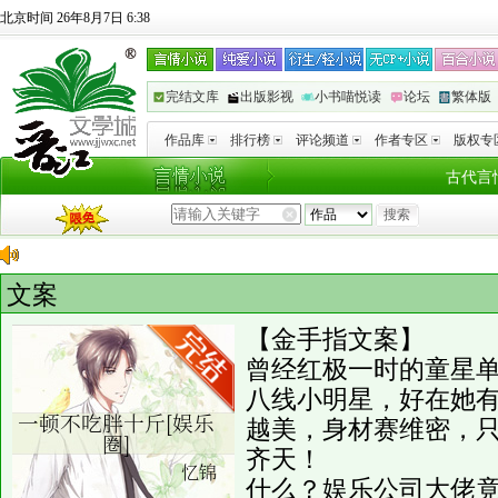
北京时间 26年8月7日 6:38
完结文库
出版影视
小书喵悦读
论坛
繁体版
作品库
排行榜
评论频道
作者专区
版权专
古代言
文案
【金手指文案】
曾经红极一时的童星
八线小明星，好在她有
越美，身材赛维密，
齐天！
什么？娱乐公司大佬