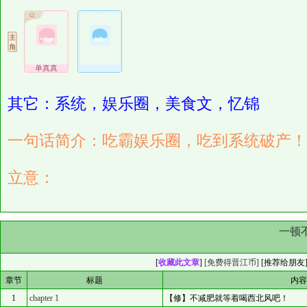
单真真
其它：系统，娱乐圈，美食文，忆锦
一句话简介：吃霸娱乐圈，吃到系统破产！
立意：
一顿
[
收藏此文章
]
[免费得晋江币]
[
推荐给朋友
章节
标题
内
1
chapter 1
【修】不减肥就等着喝西北风吧！