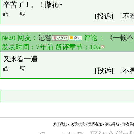
辛苦了！。！撒花~
[投诉]
[不
№20 网友：
记智
评论：
《一顿不
发表时间：7年前 所评章节：
105
又来看一遍
[投诉]
[不
关于我们
-
联系方式
-
联系客服
-
读者导航
-
作者导