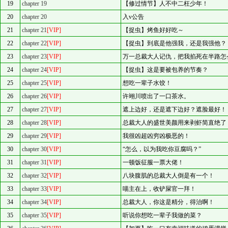
19
chapter 19
【修过情节】人不中二枉少年！
20
chapter 20
入v公告
21
chapter 21
[VIP]
【捉虫】烤鱼好好吃～
22
chapter 22
[VIP]
【捉虫】到底是他强我，还是我强他？
23
chapter 23
[VIP]
万一总裁大人记仇，把我掐死在半路怎
24
chapter 24
[VIP]
【捉虫】这是要被包养的节奏？
25
chapter 25
[VIP]
想吃一辈子水饺！
26
chapter 26
[VIP]
许翊川喷出了一口茶水。
27
chapter 27
[VIP]
遮上边好，还是遮下边好？遮脸最好！
28
chapter 28
[VIP]
总裁大人的盛世美颜用来剥虾简直绝了
29
chapter 29
[VIP]
我很凶超凶穷凶极恶的！
30
chapter 30
[VIP]
“怎么，以为我吃你豆腐吗？”
31
chapter 31
[VIP]
一顿饭征服一票大佬！
32
chapter 32
[VIP]
八块腹肌的总裁大人倒是有一个！
33
chapter 33
[VIP]
喵主在上，收铲屎官一拜！
34
chapter 34
[VIP]
总裁大人，你这是精分，得治啊！
35
chapter 35
[VIP]
听说你想吃一辈子我做的菜？