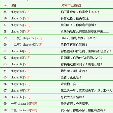
54
[锁]
[本章节已锁定]
55
chapter 55
[VIP]
你不是金鱼，你是金主爸爸！
56
chapter 56
[VIP]
身体放松，抬头看我。
57
chapter 57
[VIP]
我知道了，你偷窥我微博！
58
chapter 58
[VIP]
炙热的温度从肩膀迅速蔓延开来……
59
【一更】chapter 59
[VIP]
OMG，他到底做了什么？！
60
【二更】chapter 60
[VIP]
吃饱了再跟你算账！
61
chapter 61
[VIP]
都怪剧组那群老鸨，害得我都想歪了！
62
chapter 62
[VIP]
许翊川，你为什么对我这么好？
63
chapter 63
[VIP]
存稿箱放错时间了！跪地认错！
64
chapter 64
[VIP]
烤乳猪，超好吃的！
65
chapter 65
[VIP]
爱你，么么哒！
66
chapter 66
[VIP]
让我抱一会儿……
67
chapter 67
[VIP]
第二天一早，真真就去了片场，工作人
68
chapter 68
[VIP]
总裁大人吃醋啦！
69
一更 chapter 69
[VIP]
昨天请假，今天双更。
70
二更 chapter 70
[VIP]
我不穿，你也不穿，很配有没有？