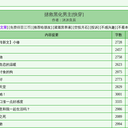
拯救黑化男主[快穿]
作者：
沐沐良辰
文章
]
[免费得晋江币]
[
推荐给朋友
] [
灌溉营养液
] [
空投月石
]
[投诉]
[不感兴趣]
[不看
内容提要
字数
传新文】小修
2728
2457
物
2758
贪恋的温暖
2623
讨食的狗
2975
好
2773
天堂
2829
她！
3001
口涨一点好感度
3335
意和我一起生活吗？
2986
之死
2089
吻
2994