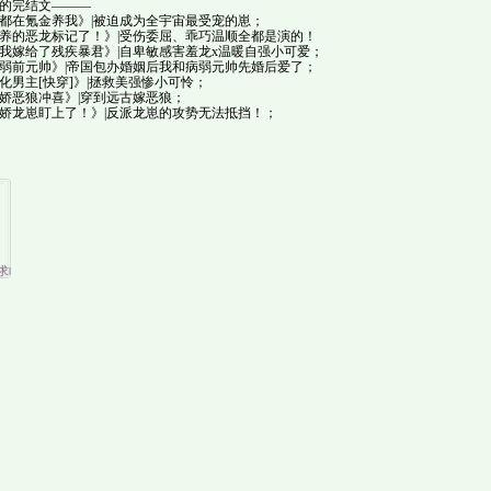
的完结文———
都在氪金养我》|被迫成为全宇宙最受宠的崽；
养的恶龙标记了！》|受伤委屈、乖巧温顺全都是演的！
我嫁给了残疾暴君》|自卑敏感害羞龙x温暖自强小可爱；
弱前元帅》|帝国包办婚姻后我和病弱元帅先婚后爱了；
化男主[快穿]》|拯救美强惨小可怜；
娇恶狼冲喜》|穿到远古嫁恶狼；
娇龙崽盯上了！》|反派龙崽的攻势无法抵挡！；
临幸