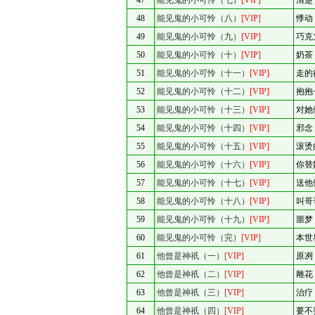
47
能见鬼的小可怜（七）
[VIP]
清楚
48
能见鬼的小可怜（八）
[VIP]
悸动
49
能见鬼的小可怜（九）
[VIP]
巧克
50
能见鬼的小可怜（十）
[VIP]
奶茶
51
能见鬼的小可怜（十一）
[VIP]
走的
52
能见鬼的小可怜（十二）
[VIP]
抱抱
53
能见鬼的小可怜（十三）
[VIP]
对她
54
能见鬼的小可怜（十四）
[VIP]
邪念
55
能见鬼的小可怜（十五）
[VIP]
滚烫
56
能见鬼的小可怜（十六）
[VIP]
你替
57
能见鬼的小可怜（十七）
[VIP]
送他
58
能见鬼的小可怜（十八）
[VIP]
叫哥
59
能见鬼的小可怜（十九）
[VIP]
噩梦
60
能见鬼的小可怜（完）
[VIP]
本世
61
他曾是神祇（一）
[VIP]
原冽
62
他曾是神祇（二）
[VIP]
雕花
63
他曾是神祇（三）
[VIP]
治疗
64
他曾是神祇（四）
[VIP]
要不