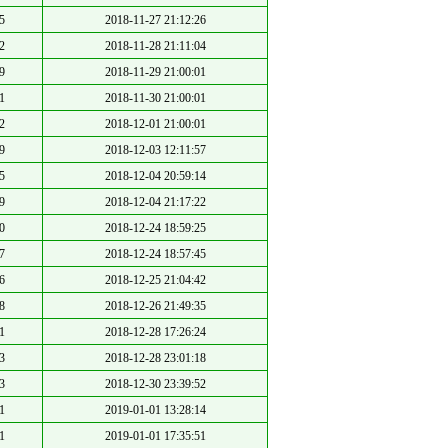
5
2018-11-27 21:12:26
2
2018-11-28 21:11:04
9
2018-11-29 21:00:01
1
2018-11-30 21:00:01
2
2018-12-01 21:00:01
9
2018-12-03 12:11:57
5
2018-12-04 20:59:14
9
2018-12-04 21:17:22
0
2018-12-24 18:59:25
7
2018-12-24 18:57:45
6
2018-12-25 21:04:42
8
2018-12-26 21:49:35
1
2018-12-28 17:26:24
3
2018-12-28 23:01:18
3
2018-12-30 23:39:52
1
2019-01-01 13:28:14
1
2019-01-01 17:35:51