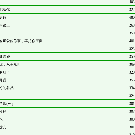
403
都给你
322
身边
686
得很丑
268
350
吻可爱的你啊，再把你压倒
401
323
拥吻她
350
你，永生永世
369
的胆子
320
开我
356
好的补品
334
324
凶哦qwq
301
抄抄
307
水
300
这儿
301