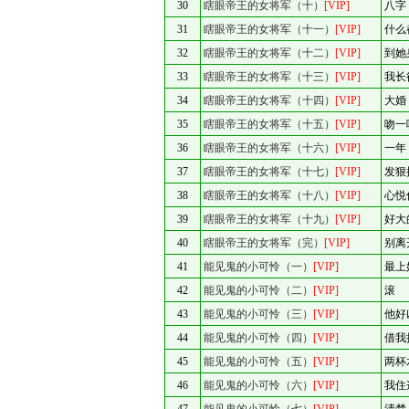
30
瞎眼帝王的女将军（十）
[VIP]
八字
31
瞎眼帝王的女将军（十一）
[VIP]
什么
32
瞎眼帝王的女将军（十二）
[VIP]
到她
33
瞎眼帝王的女将军（十三）
[VIP]
我长
34
瞎眼帝王的女将军（十四）
[VIP]
大婚
35
瞎眼帝王的女将军（十五）
[VIP]
吻一
36
瞎眼帝王的女将军（十六）
[VIP]
一年
37
瞎眼帝王的女将军（十七）
[VIP]
发狠
38
瞎眼帝王的女将军（十八）
[VIP]
心悦
39
瞎眼帝王的女将军（十九）
[VIP]
好大
40
瞎眼帝王的女将军（完）
[VIP]
别离
41
能见鬼的小可怜（一）
[VIP]
最上
42
能见鬼的小可怜（二）
[VIP]
滚
43
能见鬼的小可怜（三）
[VIP]
他好
44
能见鬼的小可怜（四）
[VIP]
借我
45
能见鬼的小可怜（五）
[VIP]
两杯
46
能见鬼的小可怜（六）
[VIP]
我住