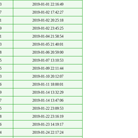
3
2019-01-01 22:16:49
7
2019-01-02 17:42:27
1
2019-01-02 20:25:18
9
2019-01-02 23:45:25
1
2019-01-04 21:58:54
3
2019-01-05 21:40:01
8
2019-01-06 20:59:00
5
2019-01-07 13:10:53
5
2019-01-09 22:11:44
3
2019-01-10 20:12:07
6
2019-01-11 18:00:01
9
2019-01-14 13:32:29
7
2019-01-14 13:47:06
5
2019-01-22 23:09:53
8
2019-01-22 23:16:19
6
2019-01-23 14:19:17
4
2019-01-24 22:17:24