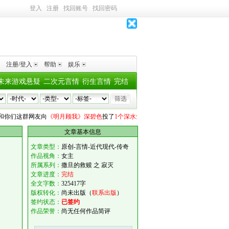
登入
注册
找回账号
找回密码
注册/登入
帮助
娱乐
未来游戏悬疑
二次元言情
衍生言情
完结
们这群网友
向
《明月顾我》深碧色
投了
1个深水鱼雷
楚楚
向
《沈医生带萨摩耶嫁体制
文章基本信息
文章类型：
原创-言情-近代现代-传奇
作品视角：
女主
所属系列：
撒旦的救赎 之 寂灭
文章进度：
完结
全文字数：
325417字
版权转化：
尚未出版（
联系出版
）
签约状态：
已签约
作品荣誉：
尚无任何作品简评