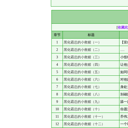
[
收藏此
章节
标题
1
黑化霸总的小救赎（一）
【宣
2
黑化霸总的小救赎（二）
.....
3
黑化霸总的小救赎（三）
小怪
4
黑化霸总的小救赎（四）
让他
5
黑化霸总的小救赎（五）
如同
6
黑化霸总的小救赎（六）
对他
7
黑化霸总的小救赎（七）
身处
8
黑化霸总的小救赎（八）
别碰
9
黑化霸总的小救赎（九）
舔一
10
黑化霸总的小救赎（十）
你愿
11
黑化霸总的小救赎（十一）
乔伟
12
黑化霸总的小救赎（十二）
一个