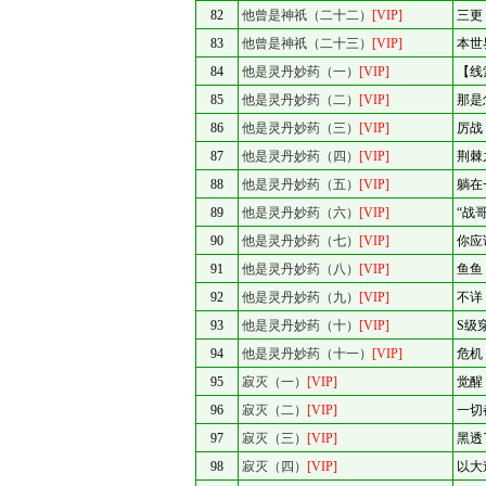
82
他曾是神祇（二十二）
[VIP]
三更
83
他曾是神祇（二十三）
[VIP]
本世
84
他是灵丹妙药（一）
[VIP]
【线
85
他是灵丹妙药（二）
[VIP]
那是
86
他是灵丹妙药（三）
[VIP]
厉战
87
他是灵丹妙药（四）
[VIP]
荆棘
88
他是灵丹妙药（五）
[VIP]
躺在
89
他是灵丹妙药（六）
[VIP]
“战
90
他是灵丹妙药（七）
[VIP]
你应
91
他是灵丹妙药（八）
[VIP]
鱼鱼
92
他是灵丹妙药（九）
[VIP]
不详
93
他是灵丹妙药（十）
[VIP]
S级
94
他是灵丹妙药（十一）
[VIP]
危机
95
寂灭（一）
[VIP]
觉醒
96
寂灭（二）
[VIP]
一切
97
寂灭（三）
[VIP]
黑透
98
寂灭（四）
[VIP]
以大