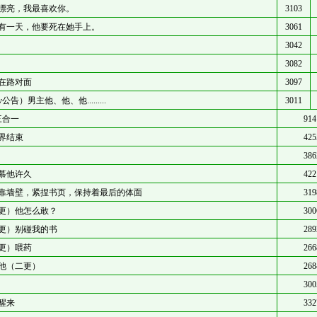
漂亮，我最喜欢你。
3103
有一天，他要死在她手上。
3061
3042
3082
在路对面
3097
公告）男主他、他、他.........
3011
三合一
914
界结束
425
386
慕他许久
422
靠墙壁，紧捏书页，保持着最后的体面
319
更）他怎么敢？
300
更）别碰我的书
289
更）喂药
266
他（二更）
268
300
醒来
332